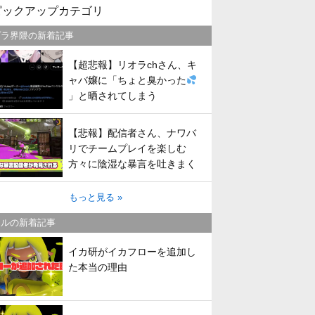
ピックアップカテゴリ
プラ界隈の新着記事
【超悲報】リオラchさん、キ
ャバ嬢に「ちょと臭かった
」と晒されてしまう
【悲報】配信者さん、ナワバ
リでチームプレイを楽しむ
方々に陰湿な暴言を吐きまく
ってしまう
もっと見る »
トルの新着記事
イカ研がイカフローを追加し
た本当の理由