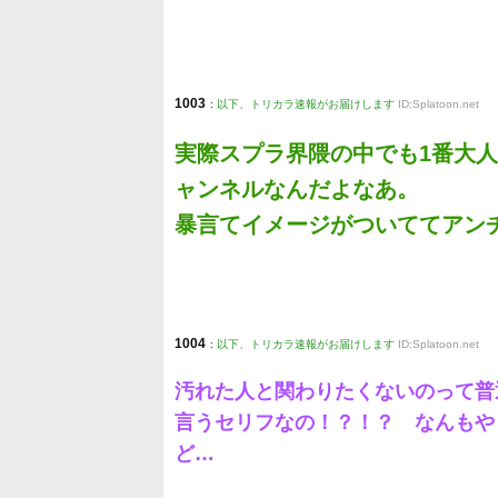
1003
:
以下、トリカラ速報がお届けします
ID:Splatoon.net
実際スプラ界隈の中でも1番大
ャンネルなんだよなあ。
暴言てイメージがついててアン
1004
:
以下、トリカラ速報がお届けします
ID:Splatoon.net
汚れた人と関わりたくないのって普
言うセリフなの！？！？ なんもや
ど…