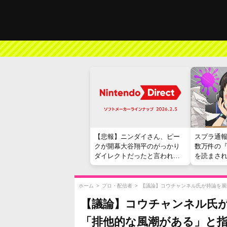
【悲報】ニンダイさん、ピー
スプラ通
クが開幕大谷翔平のがっかり
数万件の
ダイレクトだったと言われて
を読まさ
しまう
ホーム
>
プロ・配信者
>
【議論】コウチャンネル氏が持論を展
【議論】コウチャンネル氏
「排他的な風潮がある」と