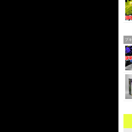
ブ
人を避ける）な風潮を問題視
」を挙げ
いる現状があると指摘 ※実際に切り抜きで証拠提示 リスナーに「早
う話ではなくと前置きし
ラボ動画などを撮っている ※今回の騒動下でもリプで約束していた
氏の違いはBANされたかされてないかしかない
任天堂ガイドライン違反ではないのか
そこになんの違いがあるのか