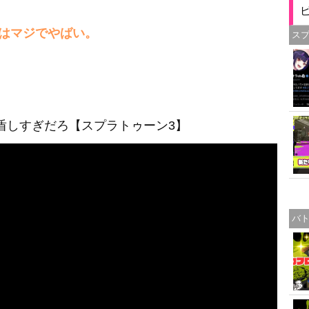
はマジでやばい。
ス
盾しすぎだろ【スプラトゥーン3】
バ