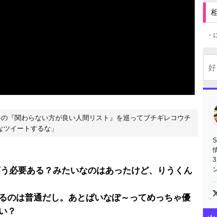
と思う
たいに語ると一貫性がない 矛盾になると指摘
を判断していることは明らか
ドラインはBANされたかされていないか一点なのか
・
くない気持ちもわかる
動するのは本当に悲しいこと
なの前でと語った
手の『関わらない方が良い人間リスト』を巡ってブチギレコウチ
なツイートするな」
それ言う必要ある？みたいなのはあったけど、りうくん
るのは普通だし。あとぱいなぽ～ってめっちゃ優
い？