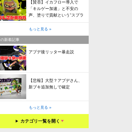
【賛否】イカフロー導入で
「キルゲー加速」と不安の
声、塗りで貢献という”スプラ
らしさ”は失われてしまうのか
もっと見る »
キの新着記事
アプデ後リッター暴走説
【悲報】大型？アプデさん、
新ブキ追加無しで確定
もっと見る »
カテゴリ一覧を開く