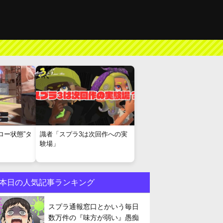
ロー状態”タ
識者「スプラ3は次回作への実
験場」
本日の人気記事ランキング
スプラ通報窓口とかいう毎日
数万件の『味方が弱い』愚痴