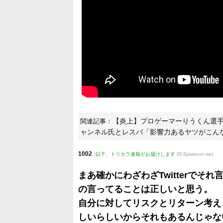
・りうくん氏の正義のものさしで測るのはいい
・任天堂のガイドライン違反を軸にした一般論み
・仲が良いなど自分にメリット有無で関わる人
・りうくん氏の関わらないほうがリストのデッ
・配信で生活出来る権利を得てリスクを負いた
・でも若いうちから自分の利益だけを考えて行
・りうくん氏にこの話の決着つけないか提案
・審判はリオラ氏とスキマ氏
・りうくん氏に自分の正義を語ってほしいみん
【炎上】プロゲーマーりうくん選
関連記事：
ャンネル氏とレスバ「影響力あるヤツがこん
1002
:
以下、トリカラ速報がお届けします
ID:Splatoon.net
まあ確かにわざわざTwitterで
の言ってることは正しいと思う。
自分に対してリスクとリターン考え
しいらしいからそれもあるんじゃな