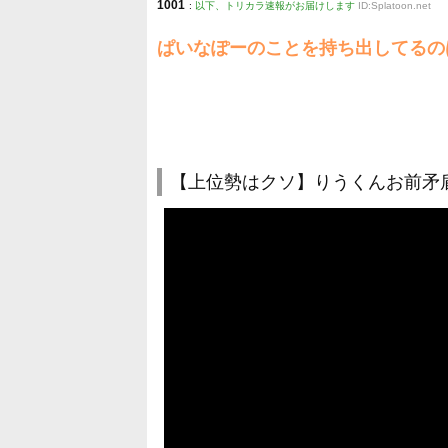
1001
:
以下、トリカラ速報がお届けします
ID:Splatoon.net
ぱいなぽーのことを持ち出してるの
【上位勢はクソ】りうくんお前矛