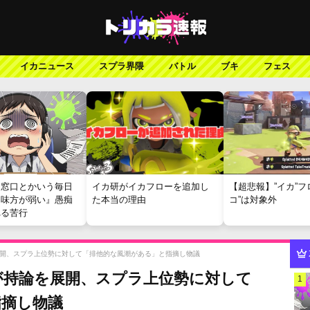
イカニュース
スプラ界隈
バトル
ブキ
フェス
報窓口とかいう毎日
イカ研がイカフローを追加し
【超悲報】”イカ”フ
『味方が弱い』愚痴
た本当の理由
コ”は対象外
れる苦行
開、スプラ上位勢に対して「排他的な風潮がある」と指摘し物議
が持論を展開、スプラ上位勢に対して
1
指摘し物議