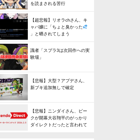
を読まされる苦行
【超悲報】リオラchさん、キ
ャバ嬢に「ちょと臭かった
」と晒されてしまう
識者「スプラ3は次回作への実
験場」
【悲報】大型？アプデさん、
新ブキ追加無しで確定
【悲報】ニンダイさん、ピー
クが開幕大谷翔平のがっかり
ダイレクトだったと言われて
しまう