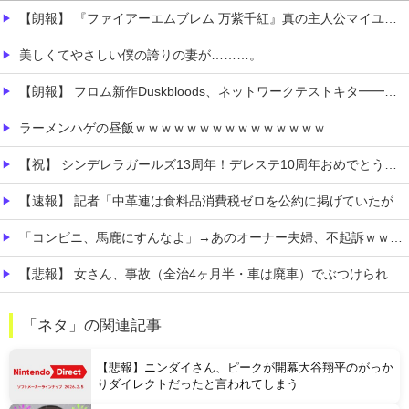
【朗報】 『ファイアーエムブレム 万紫千紅』真の主人公マイユニはキャラメイクが可能
美しくてやさしい僕の誇りの妻が………。
【朗報】 フロム新作Duskbloods、ネットワークテストキタ━━━━(゜∀゜)━━━━!!
ラーメンハゲの昼飯ｗｗｗｗｗｗｗｗｗｗｗｗｗｗｗ
【祝】 シンデレラガールズ13周年！デレステ10周年おめでとう！ガチャ更新SSR八神マキノ・イベントSRイヴ、SR望月聖！
【速報】 記者「中革連は食料品消費税ゼロを公約に掲げていたが？」→階猛氏「そ、それは財源確保という条件付き」
「コンビニ、馬鹿にすんなよ」→あのオーナー夫婦、不起訴ｗｗｗｗｗｗｗｗｗ
【悲報】 女さん、事故（全治4ヶ月半・車は廃車）でぶつけられた相手と付き合ってしまうｗｗｗｗｗｗｗｗ
【食料品消費税減税】 政府が基本方針決定 来年4月から2年間1％に8月5日
「ネタ」の関連記事
【悲報】 おわり。
【悲報】ニンダイさん、ピークが開幕大谷翔平のがっか
りダイレクトだったと言われてしまう