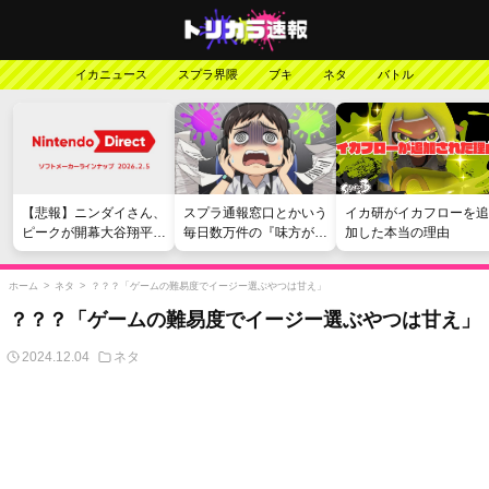
イカニュース
スプラ界隈
ブキ
ネタ
バトル
【悲報】ニンダイさん、
スプラ通報窓口とかいう
イカ研がイカフローを追
ピークが開幕大谷翔平の
毎日数万件の『味方が弱
加した本当の理由
がっかりダイレクトだっ
い』愚痴を読まされる苦
たと言われてしまう
行
ホーム
>
ネタ
>
？？？「ゲームの難易度でイージー選ぶやつは甘え」
？？？「ゲームの難易度でイージー選ぶやつは甘え」
2024.12.04
ネタ