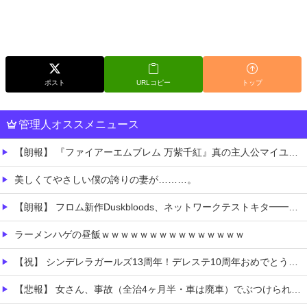
ポスト
URLコピー
トップ
管理人オススメニュース
【朗報】 『ファイアーエムブレム 万紫千紅』真の主人公マイユニはキャラメイクが可能
美しくてやさしい僕の誇りの妻が………。
【朗報】 フロム新作Duskbloods、ネットワークテストキタ━━━━(゜∀゜)━━━━!!
ラーメンハゲの昼飯ｗｗｗｗｗｗｗｗｗｗｗｗｗｗｗ
【祝】 シンデレラガールズ13周年！デレステ10周年おめでとう！ガチャ更新SSR八神マキノ・イベントSRイヴ、SR望月聖！
【悲報】 女さん、事故（全治4ヶ月半・車は廃車）でぶつけられた相手と付き合ってしまうｗｗｗｗｗｗｗｗ