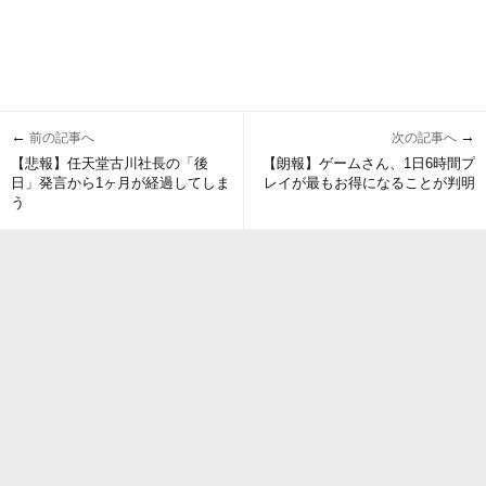
←
→
前の記事へ
次の記事へ
【悲報】任天堂古川社長の「後
【朗報】ゲームさん、1日6時間プ
日」発言から1ヶ月が経過してしま
レイが最もお得になることが判明
う