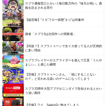
スプラ通報窓口とかいう毎日数万件の『味方が弱い』愚
痴を読まされる苦行
Powered by livedoor 相互RSS
【超悲報】”イカ”フロー状態”タコ”は対象外
識者「スプラ3は次回作への実験場」
【何故？】スプラトゥーンで女イカ使ってる人が圧倒的
に多い理由
スプラプレイヤーがエアライダーを遊んで正直「うらや
ましい」と感じた瞬間
【悲報】スプラトゥーンさん、「他にすることない
の？」と言われる扱いのゲームになってしまう
スプラ33周年大型アプデがニンダイで告知されるとかい
う淡い期待
【悲報】ワイ、Switch2に飽きてしまう