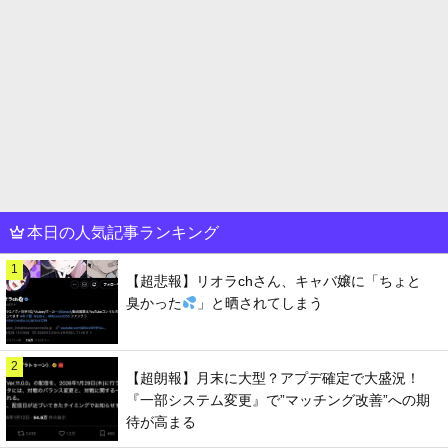
本日の人気記事ランキング
1
【超悲報】リオラchさん、キャバ嬢に「ちょと
臭かった
」と晒されてしまう
2
【超朗報】月末に大型？アプデ確定で大盛況！
『一部システム変更』で”マッチング改善”への期
待が高まる