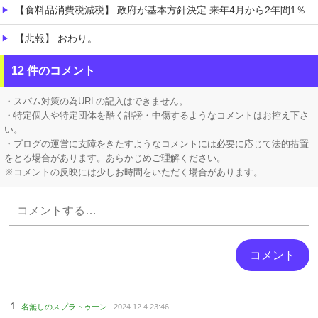
【食料品消費税減税】 政府が基本方針決定 来年4月から2年間1％に8月5日
【悲報】 おわり。
【ホロライブ】 ※杉田さんはねっ子神です
12 件のコメント
【VTuber】 千羽師匠、Grokに自分の気持ち悪いツイート聞くやつやってるのかなって思ったら相手鴨神やんけ
・スパム対策の為URLの記入はできません。
・特定個人や特定団体を酷く誹謗・中傷するようなコメントはお控え下さ
い。
・ブログの運営に支障をきたすようなコメントには必要に応じて法的措置
をとる場合があります。あらかじめご理解ください。
※コメントの反映には少しお時間をいただく場合があります。
Powered by livedoor 相互RSS
名無しのスプラトゥーン
2024.12.4 23:46