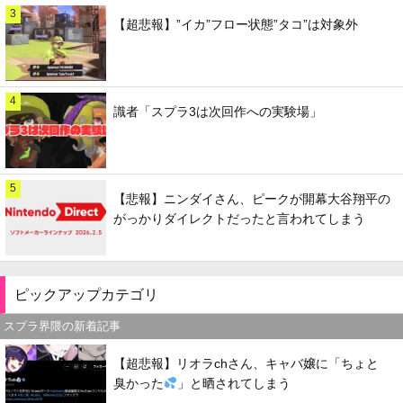
3
【超悲報】”イカ”フロー状態”タコ”は対象外
4
識者「スプラ3は次回作への実験場」
5
【悲報】ニンダイさん、ピークが開幕大谷翔平の
がっかりダイレクトだったと言われてしまう
ピックアップカテゴリ
スプラ界隈の新着記事
【超悲報】リオラchさん、キャバ嬢に「ちょと
臭かった
」と晒されてしまう