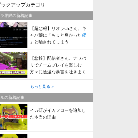
ピックアップカテゴリ
プラ界隈の新着記事
【超悲報】リオラchさん、キ
ャバ嬢に「ちょと臭かった
」と晒されてしまう
【悲報】配信者さん、ナワバ
リでチームプレイを楽しむ
方々に陰湿な暴言を吐きまく
ってしまう
もっと見る »
トルの新着記事
イカ研がイカフローを追加し
た本当の理由