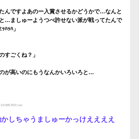
たんですよあのー入賞させるかどうかで…なんと
と…ましゅーようつべ許せない派が戦ってたんで
ﾊｯﾊ」
のすごくね？」
のが高いのにもうなんかいろいろと…
D:1ICMfLR20
.net
動かしちゃうましゅーかっけええええ