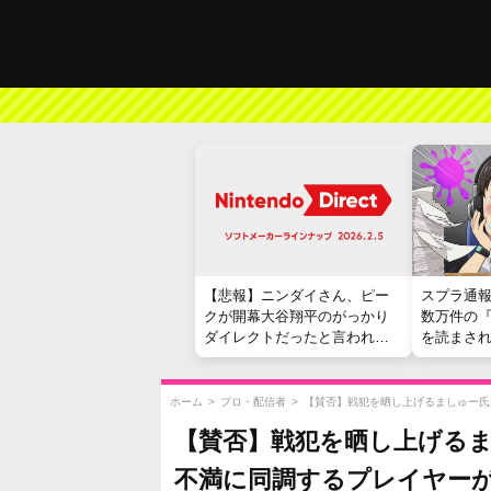
【悲報】ニンダイさん、ピー
スプラ通
クが開幕大谷翔平のがっかり
数万件の
ダイレクトだったと言われて
を読まさ
しまう
ホーム
>
プロ・配信者
>
【賛否】戦犯を晒し上げるましゅー氏
【賛否】戦犯を晒し上げる
不満に同調するプレイヤー