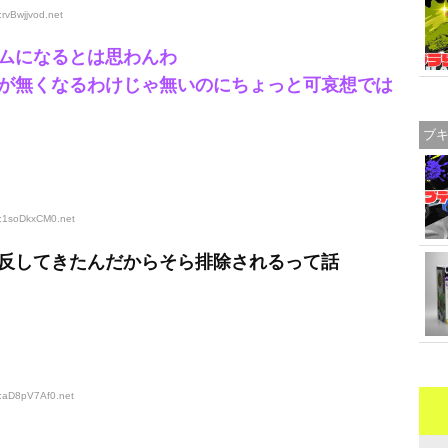
rvBwjjvod
.net
ムになるとは思わんわ
が無くなるわけじゃ無いのにちょっと可哀想では
ブ
D:1soDkxCM0
.net
反してきたんだからそら排除されるって話
D:aD8pV7Af0
.net