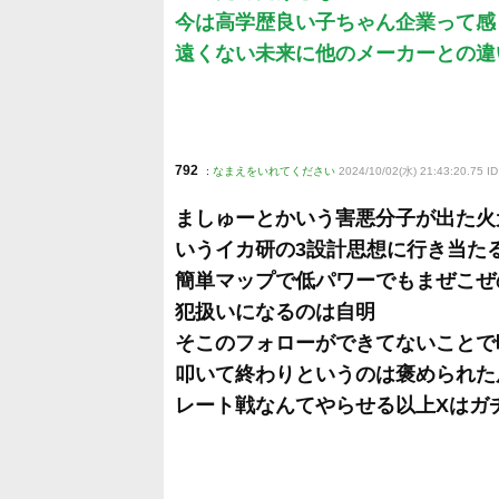
今は高学歴良い子ちゃん企業って感
遠くない未来に他のメーカーとの違
792
:
なまえをいれてください
2024/10/02(水) 21:43:20.75 I
ましゅーとかいう害悪分子が出た火
いうイカ研の3設計思想に行き当た
簡単マップで低パワーでもまぜこぜ
犯扱いになるのは自明
そこのフォローができてないことで
叩いて終わりというのは褒められた
レート戦なんてやらせる以上Xはガ