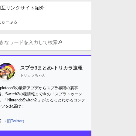
相互リンクサイト紹介
にゅーぷる
スプラ3まとめ-トリカラ速報
トリカラちゃん
Splatoon3の最新アプデからスプラ界隈の裏事
情、Switch2の秘情報まで今の「スプラトゥーン
3」「NintendoSwitch2 」がまるっとわかるコンテ
ンツをお届け！
（旧Twitter）