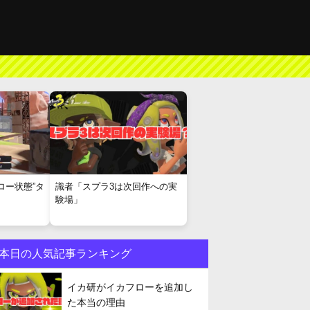
ロー状態”タ
識者「スプラ3は次回作への実
験場」
本日の人気記事ランキング
イカ研がイカフローを追加し
た本当の理由