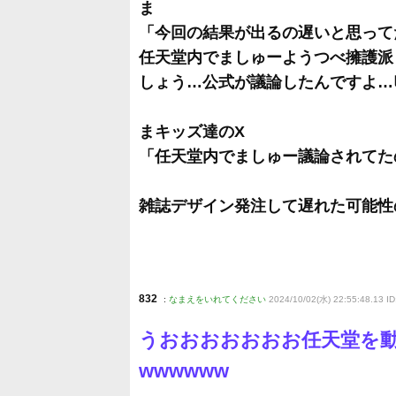
ま
「今回の結果が出るの遅いと思って
任天堂内でましゅーようつべ擁護派
しょう…公式が議論したんですよ…ﾋｯ
まキッズ達のX
「任天堂内でましゅー議論されてた
雑誌デザイン発注して遅れた可能性
832
:
なまえをいれてください
2024/10/02(水) 22:55:48.13 I
うおおおおおおお任天堂を
wwwwww