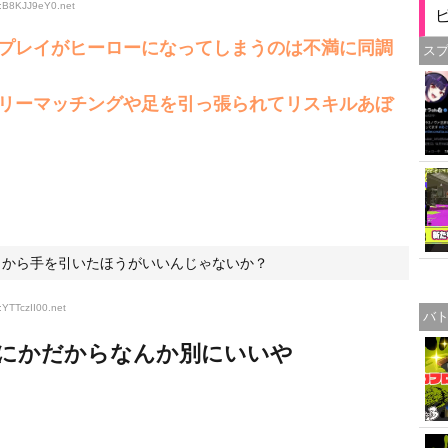
D:B8KJJ9eY0
.net
プレイがヒーローになってしまうのは不満に同調
ス
リーマッチングや足を引っ張られてリスキルあぼ
ラから手を引いたほうがいいんじゃないか？
:YTTczII00
.net
バ
なにかだからなんか別にいいや