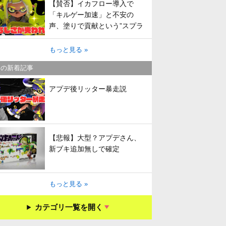
【賛否】イカフロー導入で
「キルゲー加速」と不安の
声、塗りで貢献という”スプラ
らしさ”は失われてしまうのか
もっと見る »
キの新着記事
アプデ後リッター暴走説
【悲報】大型？アプデさん、
新ブキ追加無しで確定
もっと見る »
カテゴリ一覧を開く