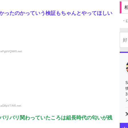
かったのかっていう検証もちゃんとやってほしい
・
D:eFgbVQW/0
.net
D:aD8pV7Af0
.net
バリバリ関わっていたころは組長時代の匂いが残