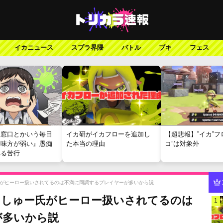
イカニュース
スプラ界隈
バトル
ブキ
フェス
報窓口とかいう毎日
イカ研がイカフローを追加し
【超悲報】”イカ”フ
『味方が弱い』愚痴
た本当の理由
コ”は対象外
れる苦行
がヒーロー扱いされてるのは不満に同調するプレイヤーが多いから説
ましゅー氏がヒーロー扱いされてるのは
1
が多いから説