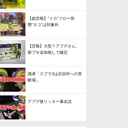
【超悲報】”イカ”フロー状
態”タコ”は対象外
【悲報】大型？アプデさん、
新ブキ追加無しで確定
識者「スプラ3は次回作への実
験場」
アプデ後リッター暴走説