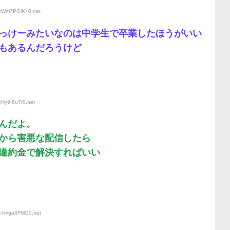
ID:Wm7POiK+0
.net
っけーみたいなのは中学生で卒業したほうがいい
もあるんだろうけど
:Ny9I6u7r0
.net
んだよ。
から害悪な配信したら
違約金で解決すればいい
ID:4mge8FMG0
.net