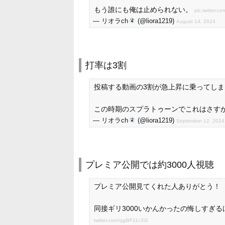
もう誰にも俺は止められない。
pic.twitter.
— リオラch
(@liora1219)
August 14, 2024
打率は3割
投稿する動画の3割が急上昇に乗ってしま
この時期のスプラトゥーンでこれはさす
— リオラch
(@liora1219)
September 12, 2024
プレミア公開では約3000人視聴
プレミア公開見てくれた人ありがとう！
同接ギリ3000いかんかったの悔しすぎ
twitter.com/qgl9F11cXG