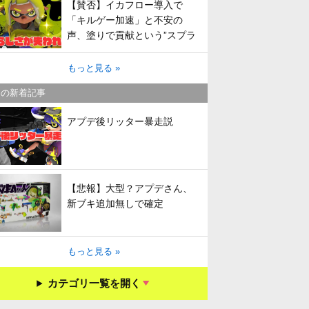
【賛否】イカフロー導入で
「キルゲー加速」と不安の
声、塗りで貢献という”スプラ
らしさ”は失われてしまうのか
もっと見る »
キの新着記事
アプデ後リッター暴走説
【悲報】大型？アプデさん、
新ブキ追加無しで確定
もっと見る »
カテゴリ一覧を開く