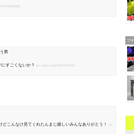
com/YTZaBGzNjC
ブ
う男
がにすごくないか？
pic.twitter.com/13KKTX2H40
るけどこんなけ見てくれたんまじ嬉しいみんなありがとう！
pic.