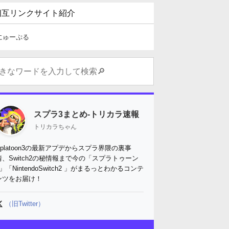
相互リンクサイト紹介
にゅーぷる
スプラ3まとめ-トリカラ速報
トリカラちゃん
Splatoon3の最新アプデからスプラ界隈の裏事
情、Switch2の秘情報まで今の「スプラトゥーン
3」「NintendoSwitch2 」がまるっとわかるコンテ
ンツをお届け！
（旧Twitter）