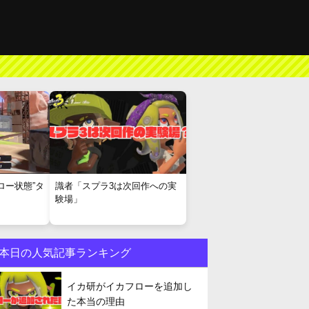
ロー状態”タ
識者「スプラ3は次回作への実
験場」
本日の人気記事ランキング
イカ研がイカフローを追加し
た本当の理由