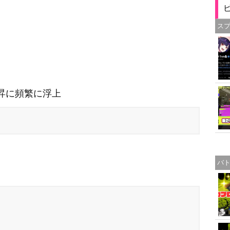
ス
昇に頻繁に浮上
バ