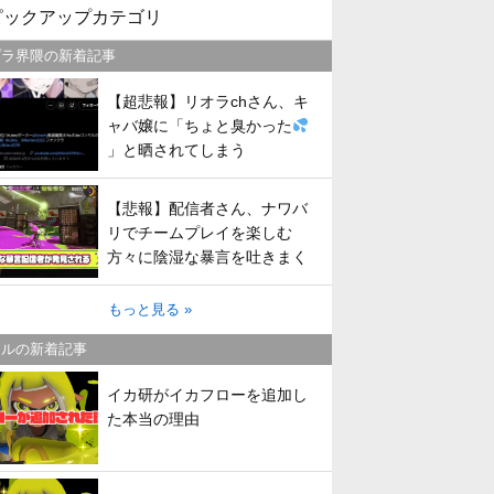
ピックアップカテゴリ
プラ界隈の新着記事
【超悲報】リオラchさん、キ
ャバ嬢に「ちょと臭かった
」と晒されてしまう
【悲報】配信者さん、ナワバ
リでチームプレイを楽しむ
方々に陰湿な暴言を吐きまく
ってしまう
もっと見る »
トルの新着記事
イカ研がイカフローを追加し
た本当の理由