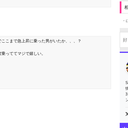
・
でここまで急上昇に乗った男がいたか、、、？
ぼ乗っててマジで嬉しい。