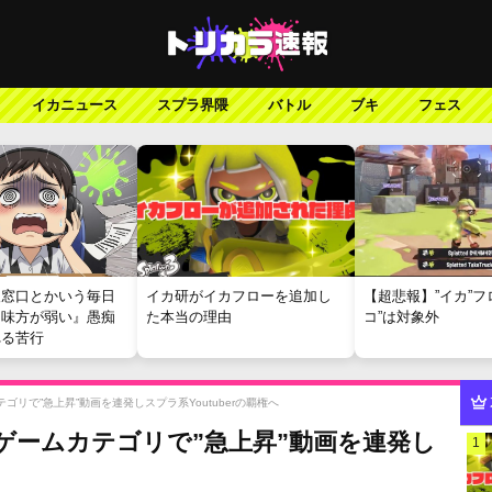
イカニュース
スプラ界隈
バトル
ブキ
フェス
報窓口とかいう毎日
イカ研がイカフローを追加し
【超悲報】”イカ”フ
『味方が弱い』愚痴
た本当の理由
コ”は対象外
れる苦行
ムカテゴリで”急上昇”動画を連発しスプラ系Youtuberの覇権へ
h氏、ゲームカテゴリで”急上昇”動画を連発し
1