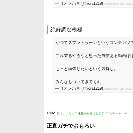
— リオラch
(@liora1219)
September 25, 2024
絶好調な模様
かつてスプラトゥーンというコンテンツ
これ乗るやろなと思った自信ある動画ほ
もっと頑張りたいという気持ち。
みんなもついてきてくれ
— リオラch
(@liora1219)
September 29, 2024
1002
:
以下、トリカラ速報がお届けします
ID:Splatoon.net
正直ガチでおもろい