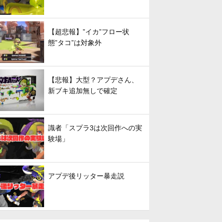
【超悲報】”イカ”フロー状
態”タコ”は対象外
【悲報】大型？アプデさん、
新ブキ追加無しで確定
識者「スプラ3は次回作への実
験場」
アプデ後リッター暴走説