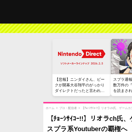
【悲報】ニンダイさん、ピー
スプラ通
クが開幕大谷翔平のがっかり
数万件の
ダイレクトだったと言われて
を読まさ
しまう
ホーム
>
プロ・配信者
>
【ﾁｮｰｼｻｲｺｰ!!】リオラch氏、ゲー
【ﾁｮｰｼｻｲｺｰ!!】リオラc
スプラ系Youtuberの覇権へ