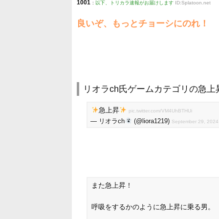
1001
:
以下、トリカラ速報がお届けします
ID:Splatoon.net
良いぞ、もっとチョーシにのれ！
リオラch氏ゲームカテゴリの急上
急上昇
pic.twitter.com/VM4UhBTHUi
— リオラch
(@liora1219)
September 29, 2024
また急上昇！
呼吸をするかのように急上昇に乗る男。