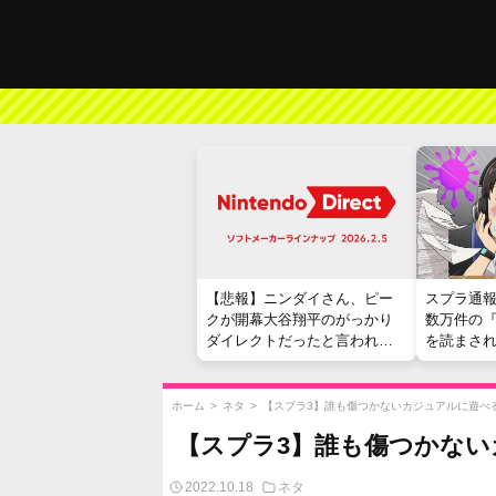
【悲報】ニンダイさん、ピー
スプラ通
クが開幕大谷翔平のがっかり
数万件の
ダイレクトだったと言われて
を読まさ
しまう
ホーム
>
ネタ
>
【スプラ3】誰も傷つかないカジュアルに遊べ
【スプラ3】誰も傷つかな
2022.10.18
ネタ