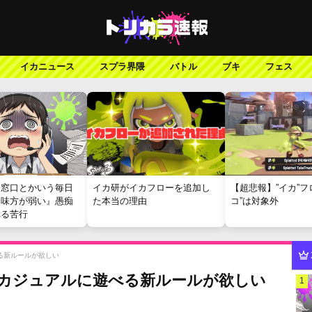
イカニュース
スプラ界隈
バトル
ブキ
フェス
報窓口とかいう毎日
イカ研がイカフローを追加し
【超悲報】”イカ”フ
『味方が弱い』愚痴
た本当の理由
コ”は対象外
れる苦行
る新ルールが欲しい
いカジュアルに遊べる新ルールが欲しい
1