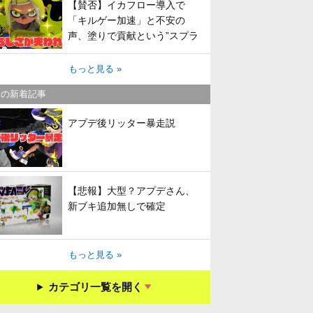
【賛否】イカフロー導入で
「キルゲー加速」と不安の
声、塗りで貢献という”スプラ
らしさ”は失われてしまうのか
もっと見る »
キの新着記事
アプデ後リッター暴走説
【悲報】大型？アプデさん、
新ブキ追加無しで確定
もっと見る »
カテゴリ一覧を開く