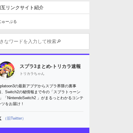
相互リンクサイト紹介
にゅーぷる
スプラ3まとめ-トリカラ速報
トリカラちゃん
Splatoon3の最新アプデからスプラ界隈の裏事
情、Switch2の秘情報まで今の「スプラトゥーン
3」「NintendoSwitch2 」がまるっとわかるコンテ
ンツをお届け！
（旧Twitter）