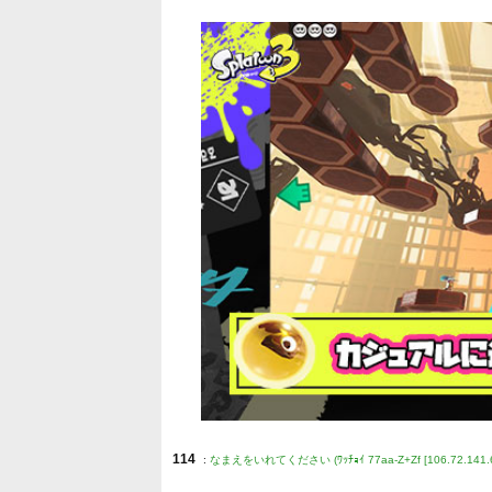
114
:
なまえをいれてください (ﾜｯﾁｮｲ 77aa-Z+Zf [106.72.141.6