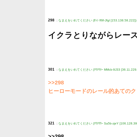
298
:
なまえをいれてください (ｵｯｼ ff9f-Jfgl [153.138.58.222])
イクラとりながらレー
301
:
なまえをいれてください (ｱｳｱｳｸｰ MMcb-9J33 [36.11.229.
>>298
ヒーローモードのレール的あてのク
321
:
なまえをいれてください (ｱｳｱｳｳｰ Sa5b-zjeY [106.128.39.
>>298