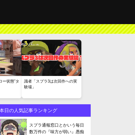
ロー状態”タ
識者「スプラ3は次回作への実
験場」
本日の人気記事ランキング
スプラ通報窓口とかいう毎日
数万件の『味方が弱い』愚痴