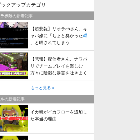
ピックアップカテゴリ
プラ界隈の新着記事
【超悲報】リオラchさん、キ
ャバ嬢に「ちょと臭かった
」と晒されてしまう
【悲報】配信者さん、ナワバ
リでチームプレイを楽しむ
方々に陰湿な暴言を吐きまく
ってしまう
もっと見る »
トルの新着記事
イカ研がイカフローを追加し
た本当の理由