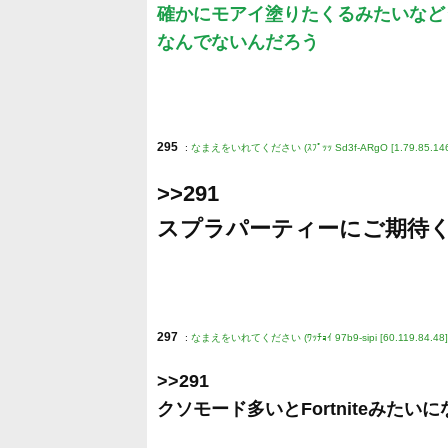
確かにモアイ塗りたくるみたいなど
なんでないんだろう
295
:
なまえをいれてください (ｽﾌﾟｯｯ Sd3f-ARgO [1.79.85.146
>>291
スプラパーティーにご期待
297
:
なまえをいれてください (ﾜｯﾁｮｲ 97b9-sipi [60.119.84.48]
>>291
クソモード多いとFortniteみたいに