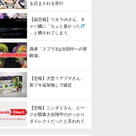
を読まされる苦行
【超悲報】リオラchさん、キ
ャバ嬢に「ちょと臭かった
」と晒されてしまう
識者「スプラ3は次回作への実
験場」
【悲報】大型？アプデさん、
新ブキ追加無しで確定
【悲報】ニンダイさん、ピー
クが開幕大谷翔平のがっかり
ダイレクトだったと言われて
しまう