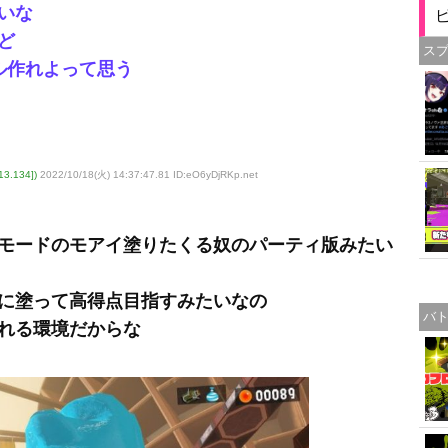
いな
ど
ス
ル作れよって思う
3.134])
2022/10/18(火) 14:37:47.81 ID:eO6yDjRKp
.net
モードのモアイ塗りたくる奴のパーティ版みたい
に塗って高得点目指すみたいなの
バ
れる環境だからな