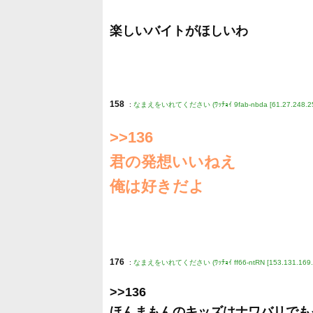
楽しいバイトがほしいわ
158
:
なまえをいれてください (ﾜｯﾁｮｲ 9fab-nbda [61.27.248.25
>>136
君の発想いいねえ
俺は好きだよ
176
:
なまえをいれてください (ﾜｯﾁｮｲ ff66-ntRN [153.131.169.
>>136
ほんまもんのキッズはナワバリでも