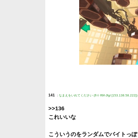
141
:
なまえをいれてください (ｵｯｼ ff9f-Jfgl [153.138.58.222])
>>136
これいいな
こういうのをランダムでバイトっぽ