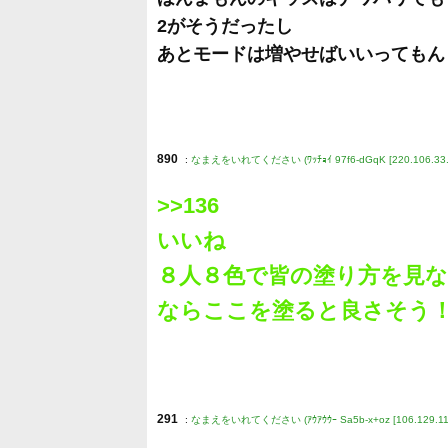
2がそうだったし
あとモードは増やせばいいってもん
890
:
なまえをいれてください (ﾜｯﾁｮｲ 97f6-dGqK [220.106.33.
>>136
いいね
８人８色で皆の塗り方を見
ならここを塗ると良さそう
291
:
なまえをいれてください (ｱｳｱｳｳｰ Sa5b-x+oz [106.129.117