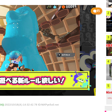
45
2
3
4
5
4])
2022/10/18(火) 14:32:42.78 ID:NiXPye5u0
.net