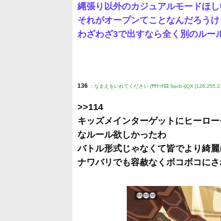
縄張り以外のカジュアルモードほし
それがオープンてことなんだろうけ
わざわざ3で出すなら全く別のルー
136
:
なまえをいれてください (ｻｻｸｯﾃﾛﾛ Spcb-IjQX [126.255.21
>>114
キッズメインターゲットにヒーロー
なルール欲しかったわ
バトル形式じゃなくて皆でより綺麗
ナワバリでも容赦なくボコボコにさ