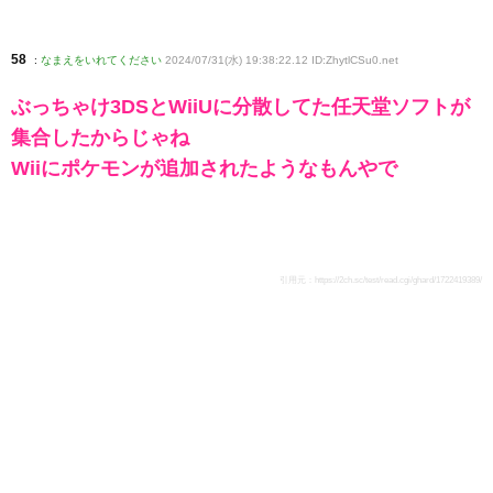
58
:
なまえをいれてください
2024/07/31(水) 19:38:22.12 ID:ZhytlCSu0
.net
ぶっちゃけ3DSとWiiUに分散してた任天堂ソフトが
集合したからじゃね
Wiiにポケモンが追加されたようなもんやで
引用元：
https://2ch.sc/test/read.cgi/ghard/1722419389/