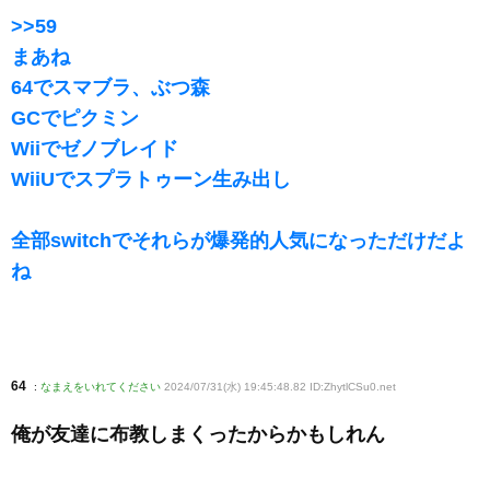
>>59
まあね
64でスマブラ、ぶつ森
GCでピクミン
Wiiでゼノブレイド
WiiUでスプラトゥーン生み出し
全部switchでそれらが爆発的人気になっただけだよ
ね
64
:
なまえをいれてください
2024/07/31(水) 19:45:48.82 ID:ZhytlCSu0
.net
俺が友達に布教しまくったからかもしれん