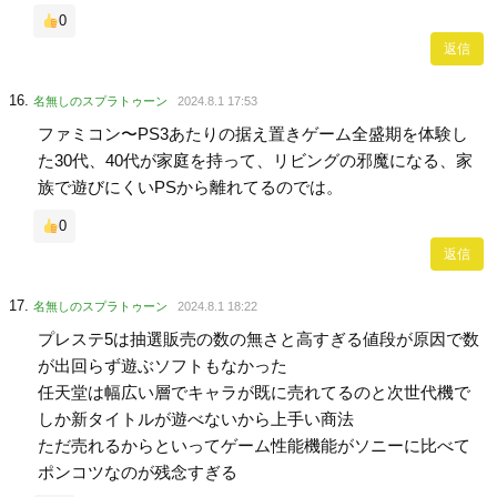
0
返信
名無しのスプラトゥーン
2024.8.1 17:53
ファミコン〜PS3あたりの据え置きゲーム全盛期を体験し
た30代、40代が家庭を持って、リビングの邪魔になる、家
族で遊びにくいPSから離れてるのでは。
0
返信
名無しのスプラトゥーン
2024.8.1 18:22
プレステ5は抽選販売の数の無さと高すぎる値段が原因で数
が出回らず遊ぶソフトもなかった
任天堂は幅広い層でキャラが既に売れてるのと次世代機で
しか新タイトルが遊べないから上手い商法
ただ売れるからといってゲーム性能機能がソニーに比べて
ポンコツなのが残念すぎる