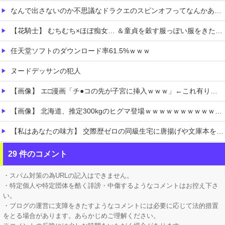
なんで出さないのか不思議なドラクエのスピンオフってなんかある？
【花騎士】 むちむち×ほぼ痴女… ＆童貞を穀す服っぽい服をきたホウオウボクへの反応！！！
任天堂ソフトのダウンロード率61.5%ｗｗｗ
ヌードデッサンの犯人
【画像】 エ□漫画「チ●コの先が子宮に挿入ｗｗｗ」←これ有り得るの？ｗｗ
【画像】 北海道、推定300kgのヒグマ登場ｗｗｗｗｗｗｗｗｗｗｗｗｗｗｗｗｗｗｗｗ
【私はあなたの味方】 交際歴ゼロの同級生宅に唐揚げや文庫本を20回以上届けた24歳女を逮捕
【にじさんじ】 女性陣の座り方解釈一致すぎて好き
29 件のコメント
【Vtuber】 響咲リオナ←この人、ホロライブでも歌唱・演技力トップクラスだよな「前世がもっと激しかったんだろう」
・スパム対策の為URLの記入はできません。
・特定個人や特定団体を酷く誹謗・中傷するようなコメントはお控え下さ
い。
・ブログの運営に支障をきたすようなコメントには必要に応じて法的措置
をとる場合があります。あらかじめご理解ください。