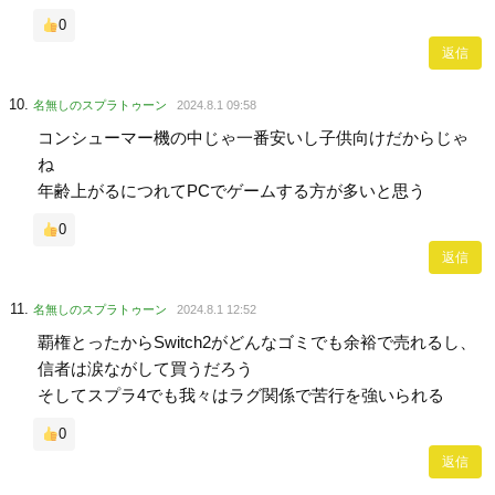
0
返信
名無しのスプラトゥーン
2024.8.1 09:58
コンシューマー機の中じゃ一番安いし子供向けだからじゃ
ね
年齢上がるにつれてPCでゲームする方が多いと思う
0
返信
名無しのスプラトゥーン
2024.8.1 12:52
覇権とったからSwitch2がどんなゴミでも余裕で売れるし、
信者は涙ながして買うだろう
そしてスプラ4でも我々はラグ関係で苦行を強いられる
0
返信