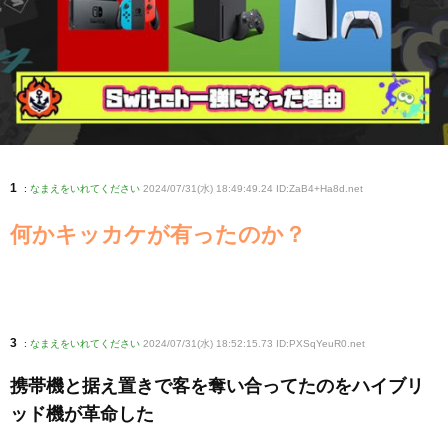
1
:
なまえをいれてください
2024/07/31(水) 18:49:49.24 ID:ZaB4+Ha8d
.net
何かキッカケが有ったのか？
3
:
なまえをいれてください
2024/07/31(水) 18:52:15.73 ID:PXSqYeuR0
.net
携帯機と据え置きで客を奪い合ってたのをハイブリ
ッド機が革命した