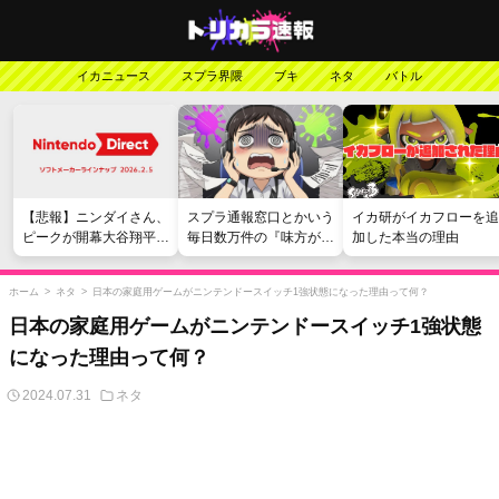
イカニュース
スプラ界隈
ブキ
ネタ
バトル
【悲報】ニンダイさん、
スプラ通報窓口とかいう
イカ研がイカフローを追
ピークが開幕大谷翔平の
毎日数万件の『味方が弱
加した本当の理由
がっかりダイレクトだっ
い』愚痴を読まされる苦
たと言われてしまう
行
ホーム
>
ネタ
>
日本の家庭用ゲームがニンテンドースイッチ1強状態になった理由って何？
日本の家庭用ゲームがニンテンドースイッチ1強状態
になった理由って何？
2024.07.31
ネタ