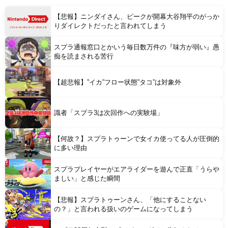
【私はあなたの味方】 交際歴ゼロの同級生宅に唐揚げや文庫本を20回以上届けた24歳女を逮捕
【悲報】ニンダイさん、ピークが開幕大谷翔平のがっか
りダイレクトだったと言われてしまう
スプラ通報窓口とかいう毎日数万件の『味方が弱い』愚
痴を読まされる苦行
Powered by livedoor 相互RSS
【超悲報】”イカ”フロー状態”タコ”は対象外
識者「スプラ3は次回作への実験場」
【何故？】スプラトゥーンで女イカ使ってる人が圧倒的
に多い理由
スプラプレイヤーがエアライダーを遊んで正直「うらや
ましい」と感じた瞬間
【悲報】スプラトゥーンさん、「他にすることない
の？」と言われる扱いのゲームになってしまう