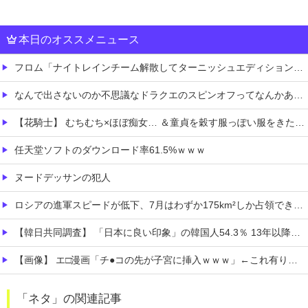
本日のオススメニュース
フロム「ナイトレインチーム解散してターニッシュエディション完成させました」←これｗｗｗｗ
なんで出さないのか不思議なドラクエのスピンオフってなんかある？
【花騎士】 むちむち×ほぼ痴女… ＆童貞を穀す服っぽい服をきたホウオウボクへの反応！！！
任天堂ソフトのダウンロード率61.5%ｗｗｗ
ヌードデッサンの犯人
ロシアの進軍スピードが低下、7月はわずか175km²しか占領できず！
【韓日共同調査】 「日本に良い印象」の韓国人54.3％ 13年以降で最高に 日本人の韓国好感度は35.3％
【画像】 エ□漫画「チ●コの先が子宮に挿入ｗｗｗ」←これ有り得るの？ｗｗ
【画像】 北海道、推定300kgのヒグマ登場ｗｗｗｗｗｗｗｗｗｗｗｗｗｗｗｗｗｗｗｗ
「ネタ」の関連記事