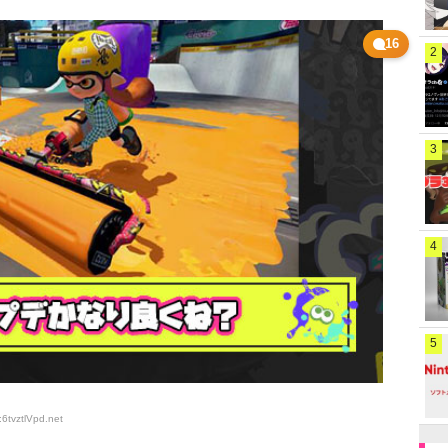
16
2
3
4
5
6tvztlVpd
.net