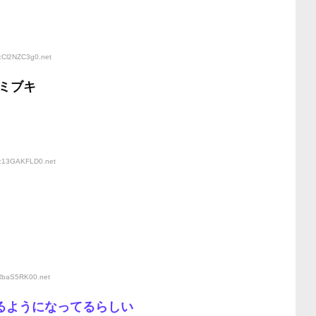
D:Cl2NZC3g0
.net
ミブキ
ID:13GAKFLD0
.net
:RbaS5RK00
.net
てるようになってるらしい