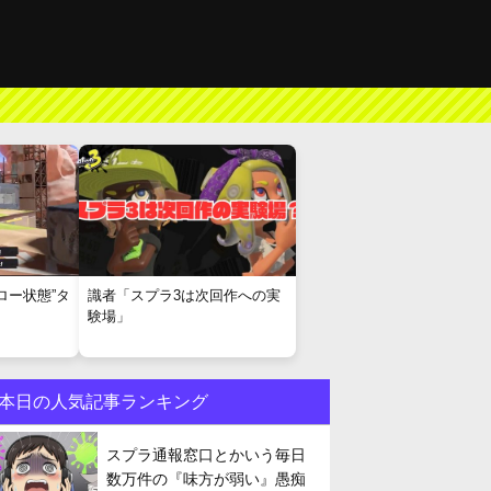
ロー状態”タ
識者「スプラ3は次回作への実
験場」
本日の人気記事ランキング
スプラ通報窓口とかいう毎日
数万件の『味方が弱い』愚痴