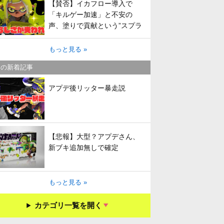
【賛否】イカフロー導入で
「キルゲー加速」と不安の
声、塗りで貢献という”スプラ
らしさ”は失われてしまうのか
もっと見る »
キの新着記事
アプデ後リッター暴走説
【悲報】大型？アプデさん、
新ブキ追加無しで確定
もっと見る »
カテゴリ一覧を開く