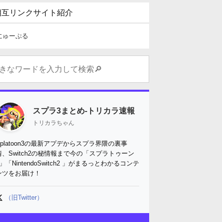
相互リンクサイト紹介
にゅーぷる
スプラ3まとめ-トリカラ速報
トリカラちゃん
Splatoon3の最新アプデからスプラ界隈の裏事
情、Switch2の秘情報まで今の「スプラトゥーン
3」「NintendoSwitch2 」がまるっとわかるコンテ
ンツをお届け！
（旧Twitter）