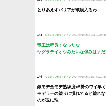
とりあえずバリアが環境入るわ
143
:
なまえをいれてください
2024/07/18(木) 15:22:40.40 I
帝王は程良くなったな
ヤグラテイオウみたいな強みはまだ
146
:
なまえをいれてください
2024/07/18(木) 15:34:52.01 ID:
銀モデ金モデ熟練度⭐︎5勢のワイ早
モデラーの塗りに慣れてると塗れな
のが玉に瑕