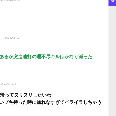
D:HsoOnHy60
.net
あるが突進連打の理不尽キルはかなり減った
sjkizsNcp
.net
く帰ってヌリヌリしたいわ
いブキ持った時に塗れなすぎてイライラしちゃう