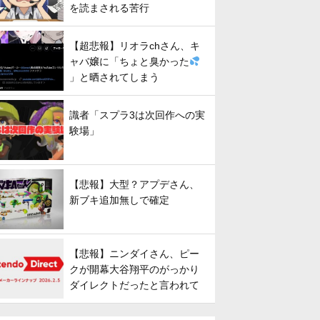
を読まされる苦行
【超悲報】リオラchさん、キ
ャバ嬢に「ちょと臭かった
」と晒されてしまう
識者「スプラ3は次回作への実
験場」
【悲報】大型？アプデさん、
新ブキ追加無しで確定
【悲報】ニンダイさん、ピー
クが開幕大谷翔平のがっかり
ダイレクトだったと言われて
しまう