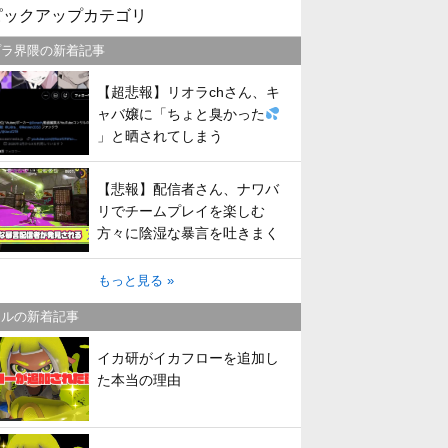
ピックアップカテゴリ
プラ界隈の新着記事
【超悲報】リオラchさん、キ
ャバ嬢に「ちょと臭かった
」と晒されてしまう
【悲報】配信者さん、ナワバ
リでチームプレイを楽しむ
方々に陰湿な暴言を吐きまく
ってしまう
もっと見る »
トルの新着記事
イカ研がイカフローを追加し
た本当の理由