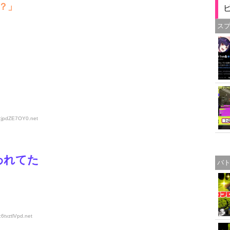
？」
ス
D:jpdZE7OY0
.net
われてた
バ
6tvztlVpd
.net