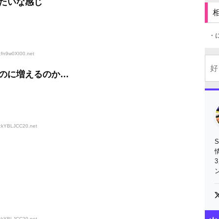
たいな感じ
・
:fn9w0XI00
.net
のに増えるのか…
D:kYBLJCC20
.net
D:kYBLJCC20
.net