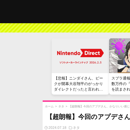
【悲報】ニンダイさん、ピー
スプラ通
クが開幕大谷翔平のがっかり
数万件の
ダイレクトだったと言われて
を読まさ
しまう
ホーム
>
ネタ
>
【超朗報】今回のアプデさん、かなりいい感じ
【超朗報】今回のアプデさ
2024.07.18
ネタ