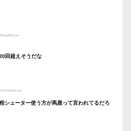
t0Dgzq960
.net
20回超えそうだな
D:4OV4In0A0
.net
程シューター使う方が馬鹿って言われてるだろ