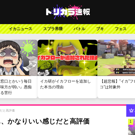
イカニュース
スプラ界隈
バトル
ブキ
フェス
報窓口とかいう毎日
イカ研がイカフローを追加し
【超悲報】”イカ”フ
『味方が弱い』愚痴
た本当の理由
コ”は対象外
れる苦行
だと高評価
ん、かなりいい感じだと高評価
1