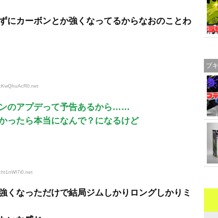
ずにカーボンとか強くなってるからなおのことわ
ブ
ID:KwQhuAcR0
.net
ンのアプデって予告あるから……
かったら本当になんで？になるけど
:ht1nWI7i0
.net
強くなっただけで結局ジムしかりロングしかりミ