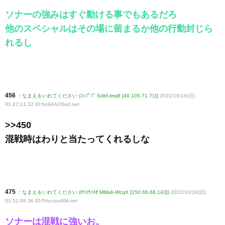
ソナーの強みはすぐ動ける事でもあるだろ
他のスペシャルはその場に留まるか他の行動封じら
れるし
456
:
なまえをいれてください (ｽｯﾌﾟﾌﾟ Sdbf-imq8 [49.105.71.71])
2022/10/16(日)
01:47:11.32 ID:ho94AO6ed
.net
>>450
混戦時はわりと当たってくれるしな
475
:
なまえをいれてください (ｵｲｺﾗﾐﾈｵ MMab-WcqX [150.66.68.143])
2022/10/16(日)
01:51:08.36 ID:5VocourAM
.net
ソナーは混戦に強いお。