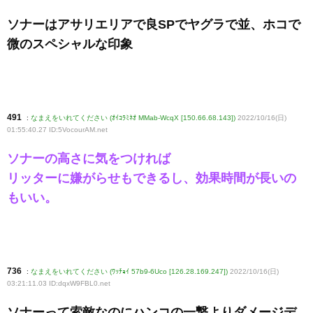
ソナーはアサリエリアで良SPでヤグラで並、ホコで
微のスペシャルな印象
491
:
なまえをいれてください (ｵｲｺﾗﾐﾈｵ MMab-WcqX [150.66.68.143])
2022/10/16(日)
01:55:40.27 ID:5VocourAM
.net
ソナーの高さに気をつければ
リッターに嫌がらせもできるし、効果時間が長いの
もいい。
736
:
なまえをいれてください (ﾜｯﾁｮｲ 57b9-6Uco [126.28.169.247])
2022/10/16(日)
03:21:11.03 ID:dqxW9FBL0
.net
ソナーって索敵なのにハンコの一撃よりダメージデ