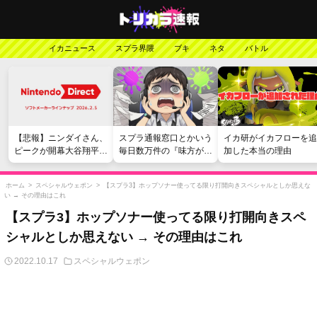
イカニュース
スプラ界隈
ブキ
ネタ
バトル
【悲報】ニンダイさん、
スプラ通報窓口とかいう
イカ研がイカフローを追
ピークが開幕大谷翔平の
毎日数万件の『味方が弱
加した本当の理由
がっかりダイレクトだっ
い』愚痴を読まされる苦
たと言われてしまう
行
ホーム
>
スペシャルウェポン
>
【スプラ3】ホップソナー使ってる限り打開向きスペシャルとしか思えな
い → その理由はこれ
【スプラ3】ホップソナー使ってる限り打開向きスペ
シャルとしか思えない → その理由はこれ
2022.10.17
スペシャルウェポン