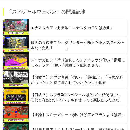
【衝撃】 「かわいい虫」ランキング、ついに発表される
「スペシャルウェポン」の関連記事
職場の人妻と不倫をして、ついに、、、
エナスタカモン必要派「エナスタカモンは必要」
最後の最後までショクワンダーが断トツ不人気スペシャ
ルだった理由
スミナガ使い「塗り強化しろ」アメフラシ使い「豪雨に
Powered by livedoor 相互RSS
しろ」ソナー使い「縄跳びを強制させろ」
【何故？】アプデ直後「強い」「最強SP」「時代が追
いついた」と持て囃されていたウンコの現在
【何故？】スプラ3のスペシャルは”ハズレ枠”が多い、
初代と2はどのスペシャルも使ってて爽快だったよな
【正論】スミナガシート弱いけどアメフラシよりは強い
【悲報】識者「スミナガシートは利敵、基本味方の邪魔