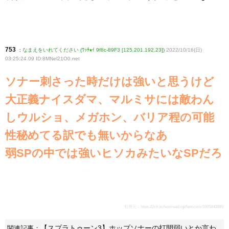
753
:
なまえをいれてください (ﾜｯﾁｮｲ 9f8c-89F3 [125.201.192.23])
2022/10/16(日)
03:25:24.09 ID:8MNel21O0
.net
ソナー刺さった時だけは強いと思うけど
大正義ナイスダマ、マルミサには敵わん
しウルショ、メガホン、バリア程の可能
性秘めてる訳でも無いからなあ
弱SPの中では強いヒソカみたいなSPだろ
引用元：
https://2ch.sc/test/read.cgi/famicom/1665840886/
【スプラトゥーン3】ホップソナーの打開弱いとか言わ
関連記事：