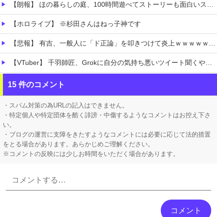
【朗報】 ほの暮らしの庭、100時間遊べてストーリーも面白いスタバレの上位互換だとまじで好評
【ホロライブ】 ※杉田さんはねっ子神です
【悲報】 有吉、一般人に「ド正論」を叩きつけて炎上ｗｗｗｗｗｗｗｗ
【VTuber】 千羽師匠、Grokに自分の気持ち悪いツイート聞くやつやってるのかなって思ったら相手鴨神やんけ
【極旨牛鉄板】 吉野家のステーキ定食1500円、ガチで美味そうｗｗｗ
15 件のコメント
【衝撃】 「かわいい虫」ランキング、ついに発表される
・スパム対策の為URLの記入はできません。
・特定個人や特定団体を酷く誹謗・中傷するようなコメントはお控え下さ
い。
・ブログの運営に支障をきたすようなコメントには必要に応じて法的措置
をとる場合があります。あらかじめご理解ください。
※コメントの反映には少しお時間をいただく場合があります。
Powered by livedoor 相互RSS