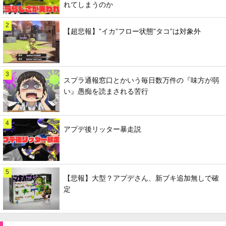
れてしまうのか
2
【超悲報】”イカ”フロー状態”タコ”は対象外
3
スプラ通報窓口とかいう毎日数万件の『味方が弱
い』愚痴を読まされる苦行
4
アプデ後リッター暴走説
5
【悲報】大型？アプデさん、新ブキ追加無しで確
定