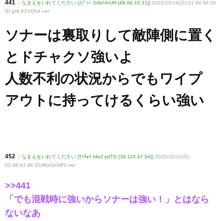
441
:
なまえをいれてください (ｽﾌﾟｯｯ Sdbf-fnUH [49.98.10.31])
2022/10/16(日) 01:44:30.05
ID:gHLX2VDVd
.net
ソナーは裏取りして敵陣側に置く
とドチャクソ強いよ
人数不利の状況からでもワイプ
アウトに持ってけるくらい強い
452
:
なまえをいれてください (ﾜｯﾁｮｲ bfe2-ydTG [39.110.47.64])
2022/10/16(日)
01:46:43.48 ID:d6yOeSlF0
.net
>>441
「でも混戦時に強いからソナーは強い！」とはなら
ないなあ