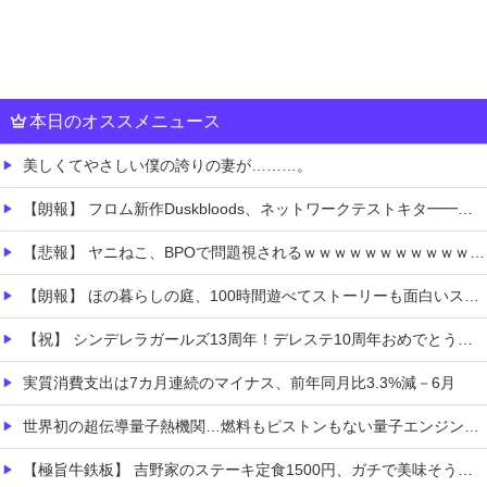
本日のオススメニュース
美しくてやさしい僕の誇りの妻が………。
【朗報】 フロム新作Duskbloods、ネットワークテストキタ━━━━(゜∀゜)━━━━!!
【悲報】 ヤニねこ、BPOで問題視されるｗｗｗｗｗｗｗｗｗｗｗｗｗ
【朗報】 ほの暮らしの庭、100時間遊べてストーリーも面白いスタバレの上位互換だとまじで好評
【祝】 シンデレラガールズ13周年！デレステ10周年おめでとう！ガチャ更新SSR八神マキノ・イベントSRイヴ、SR望月聖！
実質消費支出は7カ月連続のマイナス、前年同月比3.3%減－6月
世界初の超伝導量子熱機関…燃料もピストンもない量子エンジンが回った！
【極旨牛鉄板】 吉野家のステーキ定食1500円、ガチで美味そうｗｗｗ