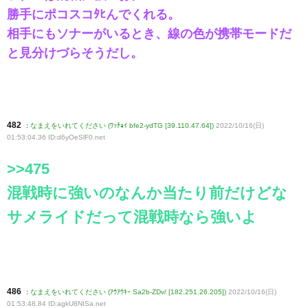
勝手にポコスコﾀﾋんでくれる。
相手にもソナーがいるとき、線の色が携帯モードだ
と見分けづらそうだし。
482
:
なまえをいれてください (ﾜｯﾁｮｲ bfe2-ydTG [39.110.47.64])
2022/10/16(日)
01:53:04.36 ID:d6yOeSlF0
.net
>>475
混戦時に強いのなんか当たり前だけどな
サメライドだって混戦時なら強いよ
486
:
なまえをいれてください (ｱｳｱｳｷｰ Sa2b-ZDv/ [182.251.26.205])
2022/10/16(日)
01:53:48.84 ID:agkU8NISa
.net