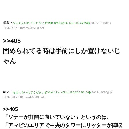
413
:
なまえをいれてください (ﾜｯﾁｮｲ bfe2-ydTG [39.110.47.64])
2022/10/16(日)
01:33:57.52 ID:d6yOeSlF0
.net
>>405
固められてる時は手前にしか置けないじ
ゃん
417
:
なまえをいれてください (ﾜｯﾁｮｲ 17a1-Y7jv [118.237.82.80])
2022/10/16(日)
01:34:20.28 ID:8e/oIWC40
.net
>>405
「ソナーが打開に向いていない」というのは、
「アマビのエリアで中央のタワーにリッターが陣取