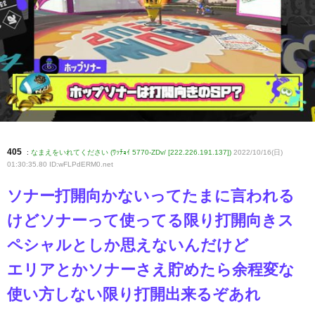
405
:
なまえをいれてください (ﾜｯﾁｮｲ 5770-ZDv/ [222.226.191.137])
2022/10/16(日)
01:30:35.80 ID:wFLPdERM0
.net
ソナー打開向かないってたまに言われる
けどソナーって使ってる限り打開向きス
ペシャルとしか思えないんだけど
エリアとかソナーさえ貯めたら余程変な
使い方しない限り打開出来るぞあれ