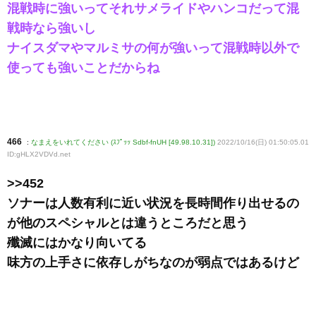
混戦時に強いってそれサメライドやハンコだって混
戦時なら強いし
ナイスダマやマルミサの何が強いって混戦時以外で
使っても強いことだからね
466
:
なまえをいれてください (ｽﾌﾟｯｯ Sdbf-fnUH [49.98.10.31])
2022/10/16(日) 01:50:05.01
ID:gHLX2VDVd
.net
>>452
ソナーは人数有利に近い状況を長時間作り出せるの
が他のスペシャルとは違うところだと思う
殲滅にはかなり向いてる
味方の上手さに依存しがちなのが弱点ではあるけど