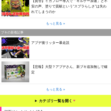
【賛否】イカフロー導入で「キルゲー加速」と不
安の声、塗りで貢献という”スプラらしさ”は失わ
れてしまうのか
もっと見る »
ブキの新着記事
アプデ後リッター暴走説
【悲報】大型？アプデさん、新ブキ追加無しで確
定
もっと見る »
カテゴリ一覧を開く