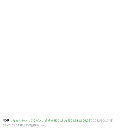
450
:
なまえをいれてください (ﾜｯﾁｮｲ ff66-13pq [153.131.169.51])
2022/10/16(日)
01:45:53.08 ID:L7YTjyEU0
.net