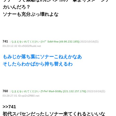
カいんだろ？
ソナーも充分ぶっ壊れよな
741
:
なまえをいれてください (ｽｯﾌﾟ Sdbf-Ifvw [49.96.232.185])
2022/10/16(日)
03:23:12.32 ID:x5GD2Rudd
.net
もみじか落ち葉にソナーこねえかなあ
そしたらわかばから持ち替えるわ
760
:
なまえをいれてください (ﾜｯﾁｮｲ 9fa4-GGBy [221.132.157.179])
2022/10/16(日)
03:28:27.01 ID:vpi2nZRB0
.net
>>741
初代スパセンだったしソナー来てくれるといいな