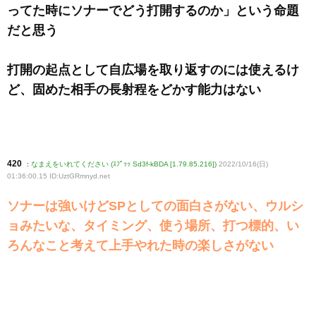
ってた時にソナーでどう打開するのか」という命題
だと思う
打開の起点として自広場を取り返すのには使えるけ
ど、固めた相手の長射程をどかす能力はない
420
:
なまえをいれてください (ｽﾌﾟｯｯ Sd3f-kBDA [1.79.85.216])
2022/10/16(日)
01:36:00.15 ID:UztGRmnyd
.net
ソナーは強いけどSPとしての面白さがない、ウルシ
ョみたいな、タイミング、使う場所、打つ標的、い
ろんなこと考えて上手やれた時の楽しさがない