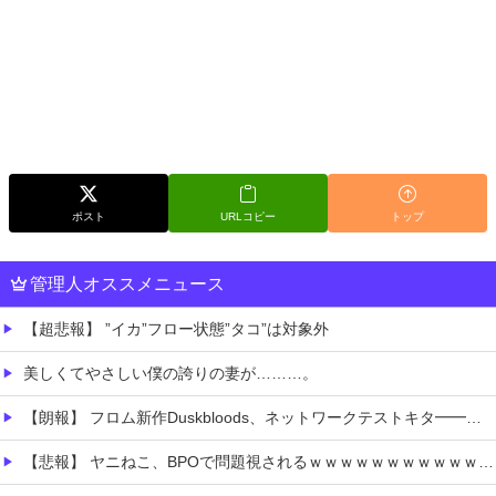
ポスト
URLコピー
トップ
管理人オススメニュース
【超悲報】 ”イカ”フロー状態”タコ”は対象外
美しくてやさしい僕の誇りの妻が………。
【朗報】 フロム新作Duskbloods、ネットワークテストキタ━━━━(゜∀゜)━━━━!!
【悲報】 ヤニねこ、BPOで問題視されるｗｗｗｗｗｗｗｗｗｗｗｗｗ