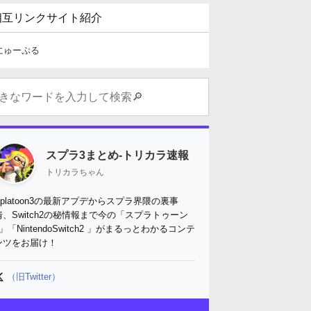
相互リンクサイト紹介
にゅーぷる
スプラ3まとめ-トリカラ速報
トリカラちゃん
Splatoon3の最新アプデからスプラ界隈の裏事
情、Switch2の秘情報まで今の「スプラトゥーン
3」「NintendoSwitch2 」がまるっとわかるコンテ
ンツをお届け！
（旧Twitter）