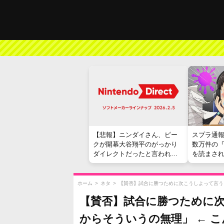
【悲報】ニンダイさん、ピー
スプラ通
クが開幕大谷翔平のがっかり
数万件の
ダイレクトだったと言われて
を読まさ
しまう
ホーム
>
ネタ
>
【賛否】試合に勝つために次こうしよって言う
【賛否】試合に勝つために
からそういうの無理」 ← 