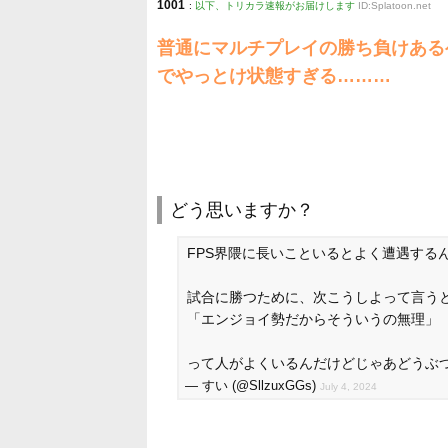
1001
:
以下、トリカラ速報がお届けします
ID:Splatoon.net
普通にマルチプレイの勝ち負けある
でやっとけ状態すぎる………
どう思いますか？
FPS界隈に長いこといるとよく遭遇する
試合に勝つために、次こうしよって言う
「エンジョイ勢だからそういうの無理」
って人がよくいるんだけどじゃあどうぶ
— すい (@SllzuxGGs)
July 4, 2024