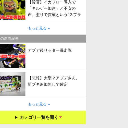
【賛否】イカフロー導入で
「キルゲー加速」と不安の
声、塗りで貢献という”スプラ
らしさ”は失われてしまうのか
もっと見る »
キの新着記事
アプデ後リッター暴走説
【悲報】大型？アプデさん、
新ブキ追加無しで確定
もっと見る »
カテゴリ一覧を開く