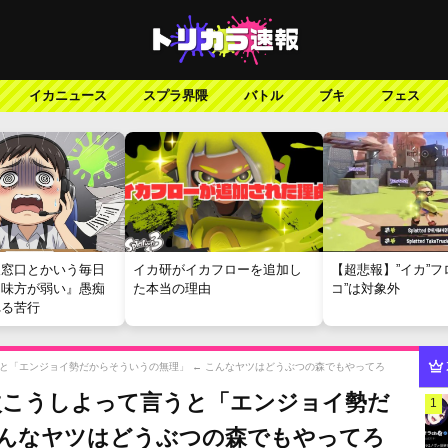
イカニュース
スプラ界隈
バトル
ブキ
フェス
報窓口とかいう毎日
イカ研がイカフローを追加し
【超悲報】”イカ”フ
『味方が弱い』愚痴
た本当の理由
コ”は対象外
れる苦行
と「エンジョイ勢だからそういうの無理」 ← こんなヤツはどうぶつの森でもやってろ
次こうしよって言うと「エンジョイ勢だ
1
こんなヤツはどうぶつの森でもやってろ