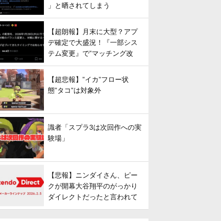
」と晒されてしまう
【超朗報】月末に大型？アプ
デ確定で大盛況！『一部シス
テム変更』で”マッチング改
善”への期待が高まる
【超悲報】”イカ”フロー状
態”タコ”は対象外
識者「スプラ3は次回作への実
験場」
【悲報】ニンダイさん、ピー
クが開幕大谷翔平のがっかり
ダイレクトだったと言われて
しまう