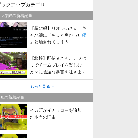
ピックアップカテゴリ
プラ界隈の新着記事
【超悲報】リオラchさん、キ
ャバ嬢に「ちょと臭かった
」と晒されてしまう
【悲報】配信者さん、ナワバ
リでチームプレイを楽しむ
方々に陰湿な暴言を吐きまく
ってしまう
もっと見る »
トルの新着記事
イカ研がイカフローを追加し
た本当の理由