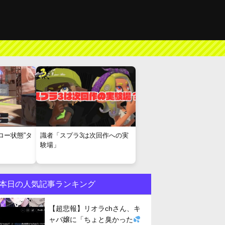
ロー状態”タ
識者「スプラ3は次回作への実
験場」
本日の人気記事ランキング
【超悲報】リオラchさん、キ
ャバ嬢に「ちょと臭かった