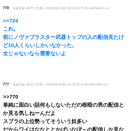
770
:
なまえをいれてください
2024/06/21(金) 19:06:16.70 ID:/hwTNuhz0
.net
>>724
これ。
前にノヴァブラスター武器トップの人の配信見たけ
ど10人くらいしかいなかった。
女じゃないなら需要ないよ
777
:
なまえをいれてください
2024/06/21(金) 19:13:56.22 ID:HrlIxYM5a
.net
>>770
単純に面白い話何もしないただの根暗の男の配信と
か見る気しねーんだよ
スプラの上位勢ってそういう奴多い
だからワイはななととかぱいなぽ～の配信しか見な