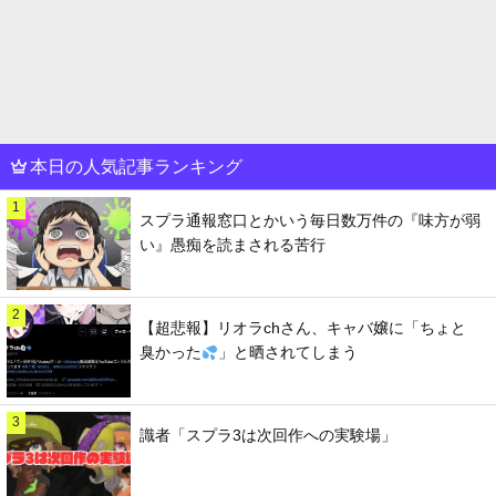
本日の人気記事ランキング
1
スプラ通報窓口とかいう毎日数万件の『味方が弱
い』愚痴を読まされる苦行
2
【超悲報】リオラchさん、キャバ嬢に「ちょと
臭かった
」と晒されてしまう
3
識者「スプラ3は次回作への実験場」