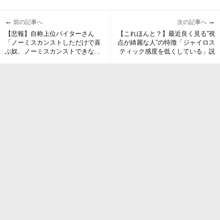
←
→
前の記事へ
次の記事へ
【悲報】自称上位バイターさん
【これほんと？】最近良く見る”視
「ノーミスカンストしただけで喜
点が綺麗な人”の特徴「ジャイロス
ぶ奴、ノーミスカンストできない
ティック感度を低くしている」説
奴、まじで危機感持ったほうがい
い」