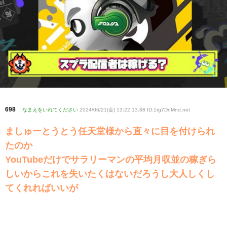
698
:
なまえをいれてください
2024/06/21(金) 13:22:13.88 ID:1tg7DnMnd
.net
ましゅーとうとう任天堂様から直々に目を付けられ
たのか
YouTubeだけでサラリーマンの平均月収並の稼ぎら
しいからこれを失いたくはないだろうし大人しくし
てくれればいいが