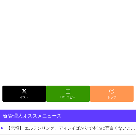
ポスト
URLコピー
トップ
管理人オススメニュース
【悲報】 エルデンリング、ディレイばかりで本当に面白くないこのゲーム←賛同の声が多数…