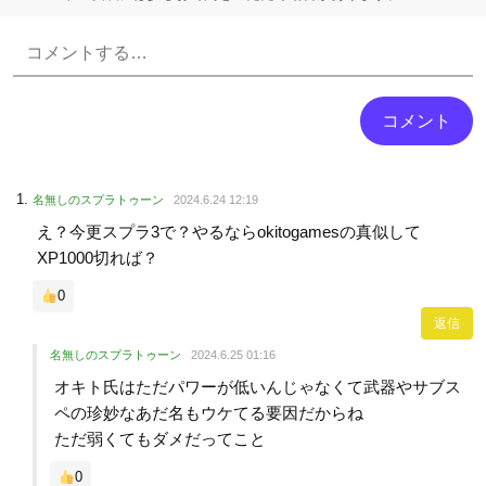
Powered by livedoor 相互RSS
名無しのスプラトゥーン
2024.6.24 12:19
え？今更スプラ3で？やるならokitogamesの真似して
XP1000切れば？
0
返信
名無しのスプラトゥーン
2024.6.25 01:16
オキト氏はただパワーが低いんじゃなくて武器やサブス
ペの珍妙なあだ名もウケてる要因だからね
ただ弱くてもダメだってこと
0