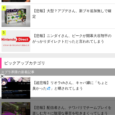
4
【悲報】大型？アプデさん、新ブキ追加無しで確
定
5
【悲報】ニンダイさん、ピークが開幕大谷翔平の
がっかりダイレクトだったと言われてしまう
ピックアップカテゴリ
スプラ界隈の新着記事
【超悲報】リオラchさん、キャバ嬢に「ちょと
臭かった
」と晒されてしまう
【悲報】配信者さん、ナワバリでチームプレイを
楽しむ方々に陰湿な暴言を吐きまくってしまう