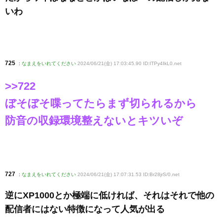
いわ
725
:
なまえをいれてください
2024/06/21(金) 17:03:45.90 ID:ITPy4IkL0
.net
>>722
ぼそぼそ喋ってたらまず切られるから
防音の収録環境整えないとキツいぞ
727
:
なまえをいれてください
2024/06/21(金) 17:07:31.53 ID:Br28jrS/0
.net
逆にXP1000とか極端に低ければ、それはそれで他の
配信者にはない特徴になって人気が出る