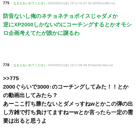
775
:
なまえをいれてください
2024/06/21(金) 19:12:33.97 ID:UEIRG4m80
.net
防音ないし俺のネチョネチョボイスじゃダメか
逆にXP2000しかないのにコーチングするとかオモシ
ロ企画考えてたが誰かに譲るわ
778
:
なまえをいれてください
2024/06/21(金) 19:17:06.86 ID:8aCkbc3kd
.net
>>775
2000ぐらいで3000↑のコーチングしてみた！！とか
の動画出してみたら？
あーここ打ち勝たないとダメっすねwとかこの弾の出
し方雑で打ち負けてますねーwとか言ったら一定の需
要は出ると思うよ