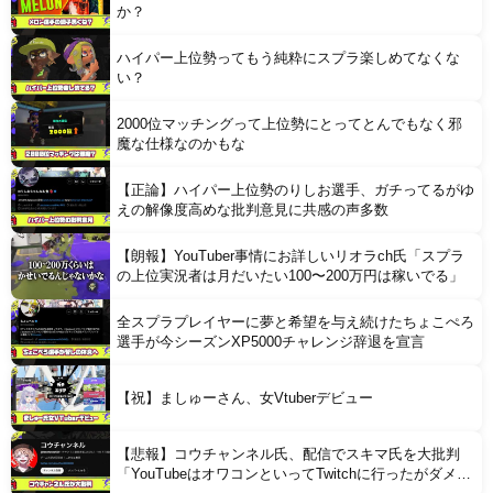
か？
ハイパー上位勢ってもう純粋にスプラ楽しめてなくな
い？
2000位マッチングって上位勢にとってとんでもなく邪
魔な仕様なのかもな
【正論】ハイパー上位勢のりしお選手、ガチってるがゆ
えの解像度高めな批判意見に共感の声多数
【朗報】YouTuber事情にお詳しいリオラch氏「スプラ
の上位実況者は月だいたい100〜200万円は稼いでる」
全スプラプレイヤーに夢と希望を与え続けたちょこぺろ
選手が今シーズンXP5000チャレンジ辞退を宣言
【祝】ましゅーさん、女Vtuberデビュー
【悲報】コウチャンネル氏、配信でスキマ氏を大批判
「YouTubeはオワコンといってTwitchに行ったがダメで