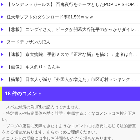
【シンデレラガールズ】 百鬼夜行をテーマとしたPOP UP SHOPが東京・大阪にて開催
任天堂ソフトのダウンロード率61.5%ｗｗｗ
【悲報】 ニンダイさん、ピークが開幕大谷翔平のがっかりダイレクトだったと言われてしまう
ヌードデッサンの犯人
【速報】 京大病院、手術ミスで『正常な脳』を摘出 → 患者は自発呼吸不可能な植物状態に
【画像】 キス釣りするんや
【衝撃】 日本人が減り「外国人が増えた」市区町村ランキング…TOP5がこちらｗｗｗｗｗｗ
【にじさんじ】 サロメちゃんおまんが、ランダム配置の暗証番号入力に敗北「3回失敗しましたわ」
18 件のコメント
【Vtuber】 中日5位うおおおおおおおおおおおおおおおお
・スパム対策の為URLの記入はできません。
・特定個人や特定団体を酷く誹謗・中傷するようなコメントはお控え下さ
い。
・ブログの運営に支障をきたすようなコメントには必要に応じて法的措置
をとる場合があります。あらかじめご理解ください。
※コメントの反映には少しお時間をいただく場合があります。