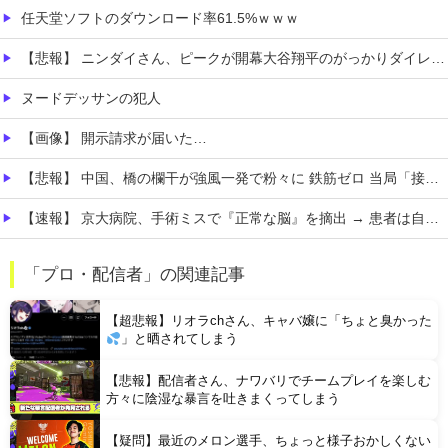
任天堂ソフトのダウンロード率61.5%ｗｗｗ
【悲報】 ニンダイさん、ピークが開幕大谷翔平のがっかりダイレクトだったと言われてしまう
ヌードデッサンの犯人
【画像】 開示請求が届いた…
【悲報】 中国、橋の欄干が強風一発で粉々に 鉄筋ゼロ 当局「接着剤でくっつけただけ」「正常で、品質問題はない」
【速報】 京大病院、手術ミスで『正常な脳』を摘出 → 患者は自発呼吸不可能な植物状態に
【画像】 キス釣りするんや
「プロ・配信者」の関連記事
【衝撃】 日本人が減り「外国人が増えた」市区町村ランキング…TOP5がこちらｗｗｗｗｗｗ
【超悲報】リオラchさん、キャバ嬢に「ちょと臭かった
」と晒されてしまう
【悲報】配信者さん、ナワバリでチームプレイを楽しむ
方々に陰湿な暴言を吐きまくってしまう
【疑問】最近のメロン選手、ちょっと様子おかしくない
Powered by livedoor 相互RSS