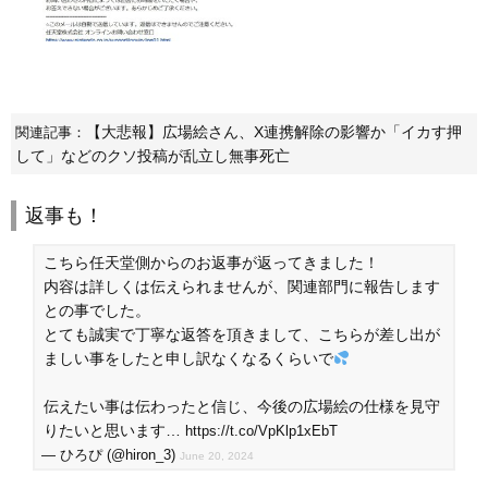
【大悲報】広場絵さん、X連携解除の影響か「イカす押
関連記事：
して」などのクソ投稿が乱立し無事死亡
返事も！
こちら任天堂側からのお返事が返ってきました！
内容は詳しくは伝えられませんが、関連部門に報告します
との事でした。
とても誠実で丁寧な返答を頂きまして、こちらが差し出が
ましい事をしたと申し訳なくなるくらいで
伝えたい事は伝わったと信じ、今後の広場絵の仕様を見守
りたいと思います…
https://t.co/VpKlp1xEbT
— ひろぴ (@hiron_3)
June 20, 2024