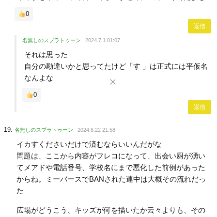
0
返信
名無しのスプラトゥーン
2024.7.1 01:07
それは思った
自分の勘違いかと思ってたけど「す 」は正式には平仮名
なんよな
0
返信
名無しのスプラトゥーン
2024.6.22 21:58
イカすくださいだけで済むならいいんだがな
問題は、ここから内容がフレコになって、出会い厨が湧い
てメアドや電話番号、学校名にまで悪化した前例があった
からね。ミーバースでBANされた連中は大概その流れだっ
た
広場がどうこう、キッズが何を描いたか云々よりも、その