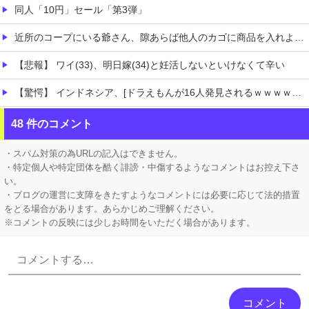
同人「10円」セール「第3弾」
近所のコープにいる爺さん、隙あらば他人のカゴに商品を入れようとする
【悲報】 ワイ(33)、明日嫁(34)と妊活しないといけなくて辛い
【驚愕】 インドネシア、[ドラえもんが16人発見されるｗｗｗｗｗｗｗｗｗ
【ホロライブ】 Youtubeの謎のイベント？
48 件のコメント
【にじさんじ】 委員長、ゲリラ豪雨でPC浸水→データ完全消失も「おもしろいかった????」
・スパム対策の為URLの記入はできません。
・特定個人や特定団体を酷く誹謗・中傷するようなコメントはお控え下さ
い。
・ブログの運営に支障をきたすようなコメントには必要に応じて法的措置
をとる場合があります。あらかじめご理解ください。
※コメントの反映には少しお時間をいただく場合があります。
Powered by livedoor 相互RSS