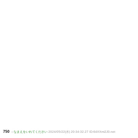
750
:
なまえをいれてください
2024/05/22(水) 20:34:32.27 ID:64XXmi2J0
.net