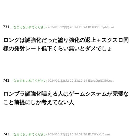
731
:
なまえをいれてください
2024/05/22(水) 20:14:25.94 ID:9B36b2pb0
.net
ロングは謎強化だった塗り強化の返上＋スクスロ同
様の発射レート低下くらい無いとダメでしょ
741
:
なまえをいれてください
2024/05/22(水) 20:23:12.14 ID:vlzGuNXS0
.net
ロンブラ謎強化唱える人はゲームシステムが完璧な
こと前提にしか考えてない人
743
:
なまえをいれてください
2024/05/22(水) 20:24:57.70 ID:7lllfY+V0
.net