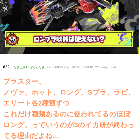
622
:
なまえをいれてください
2024/05/22(水) 18:56:02.09 ID:7C1mYejp0
.net
ブラスター、
ノヴァ、ホット、ロング、Sブラ、ラピ、
エリート各2種類ずつ
これだけ種類あるのに使われてるのほぼ
ロング、っていうのが3のイカ研が終わっ
てる理由だよね…