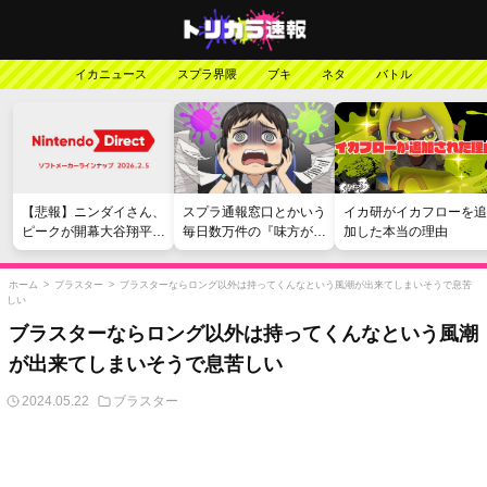
イカニュース
スプラ界隈
ブキ
ネタ
バトル
【悲報】ニンダイさん、
スプラ通報窓口とかいう
イカ研がイカフローを追
ピークが開幕大谷翔平の
毎日数万件の『味方が弱
加した本当の理由
がっかりダイレクトだっ
い』愚痴を読まされる苦
たと言われてしまう
行
ホーム
>
ブラスター
>
ブラスターならロング以外は持ってくんなという風潮が出来てしまいそうで息苦
しい
ブラスターならロング以外は持ってくんなという風潮
が出来てしまいそうで息苦しい
2024.05.22
ブラスター