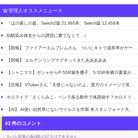
管理人オススメニュース
『ほの暮しの庭』Switch2版 21,965本、Switch版 12,458本
幼馴染み彼女からの誘惑に勝てなくて…♪
【朗報】 ファイアーエムブレムさん、ついにキャラ成長率がゲーム内で見れるようになる
【朗報】 エルデンリングマグネットきたあああああ
【シャニマス】ガシャからP-SSR黛冬優子、S-SSR有栖川夏葉が登場！イベントS-SR福丸小糸！
【悲報】 VTuberさん『天使じゃないのよ。貴方のイメージで見ないでほしい私は普通の女の子』
ホロライブ「さくらみこ」ペンラ振る動作で体調崩す？ホロドリで画面酔いして凸待ち1時間で切り上げる「雪花ラミィ」コラボ配信に向けてゆっくり休む
【AI】 AI使い自然界にないウイルスを作製 米スタンフォード大学が成果発表
【天才】 雪が溶けると何になる？理系「水になるでしょw」文系ワイ「はぁ～…」→結果ｗｗｗ
43 件のコメント
【悲痛】 溺れた11歳息子を助けようと川へ…40歳父親が死亡 息子は母親が救助 愛知
・スパム対策の為URLの記入はできません。