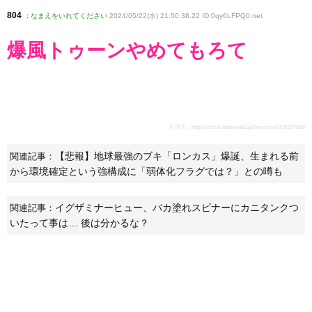
804
:
なまえをいれてください
2024/05/22(水) 21:50:38.22 ID:0qy6LFPQ0
.net
爆風トゥーンやめてもろて
引用元：
https://2ch.sc/test/read.cgi/famicom/1716257560/
【悲報】地球最強のブキ「ロンカス」爆誕、生まれる前
関連記事：
から環境確定という強構成に「弱体化フラグでは？」との噂も
イグザミナーヒュー、バカ塗れスピナーにカニタンクつ
関連記事：
いたって事は… 後は分かるな？