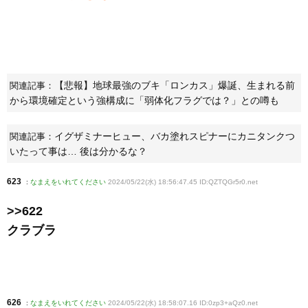
【悲報】地球最強のブキ「ロンカス」爆誕、生まれる前
関連記事：
から環境確定という強構成に「弱体化フラグでは？」との噂も
イグザミナーヒュー、バカ塗れスピナーにカニタンクつ
関連記事：
いたって事は… 後は分かるな？
623
:
なまえをいれてください
2024/05/22(水) 18:56:47.45 ID:QZTQGr5r0
.net
>>622
クラブラ
626
:
なまえをいれてください
2024/05/22(水) 18:58:07.16 ID:0zp3+aQz0
.net