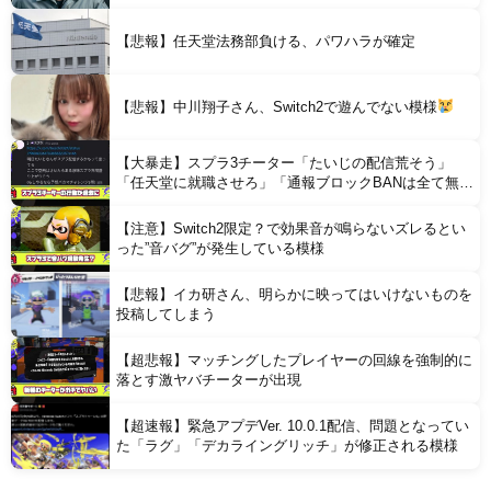
【悲報】任天堂法務部負ける、パワハラが確定
【悲報】中川翔子さん、Switch2で遊んでない模様
【大暴走】スプラ3チーター「たいじの配信荒そう」
「任天堂に就職させろ」「通報ブロックBANは全て無意
味」と行動がどんどん過激に
【注意】Switch2限定？で効果音が鳴らないズレるとい
った”音バグ”が発生している模様
【悲報】イカ研さん、明らかに映ってはいけないものを
投稿してしまう
【超悲報】マッチングしたプレイヤーの回線を強制的に
落とす激ヤバチーターが出現
【超速報】緊急アプデVer. 10.0.1配信、問題となってい
た「ラグ」「デカライングリッチ」が修正される模様