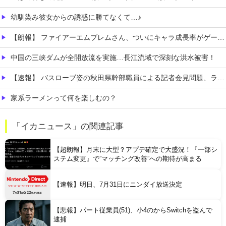
幼馴染み彼女からの誘惑に勝てなくて…♪
【朗報】 ファイアーエムブレムさん、ついにキャラ成長率がゲーム内で見れるようになる
中国の三峡ダムが全開放流を実施…長江流域で深刻な洪水被害！
【速報】 バスローブ姿の秋田県幹部職員による記者会見問題、ラブホテルからの参加だと特定「体調が優れなかったため...」とは何だったのか
家系ラーメンって何を楽しむの？
【発見】 発達っぽい奴の共通点って『立場を理解できない』だよな
「イカニュース」の関連記事
【AI】 AI使い自然界にないウイルスを作製 米スタンフォード大学が成果発表
【超朗報】月末に大型？アプデ確定で大盛況！『一部シ
ステム変更』で”マッチング改善”への期待が高まる
【速報】明日、7月31日にニンダイ放送決定
【悲報】パート従業員(51)、小4のからSwitchを盗んで
Powered by livedoor 相互RSS
逮捕