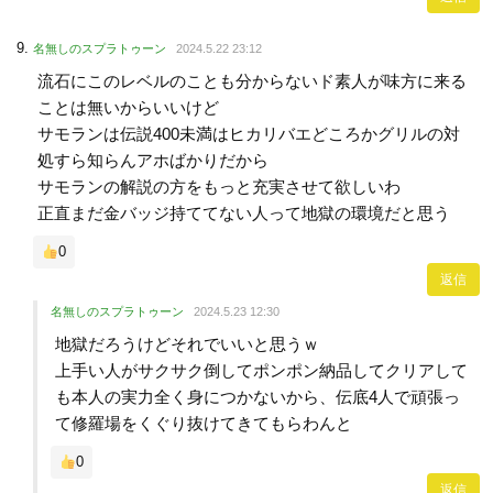
名無しのスプラトゥーン
2024.5.22 23:12
流石にこのレベルのことも分からないド素人が味方に来る
ことは無いからいいけど
サモランは伝説400未満はヒカリバエどころかグリルの対
処すら知らんアホばかりだから
サモランの解説の方をもっと充実させて欲しいわ
正直まだ金バッジ持ててない人って地獄の環境だと思う
0
返信
名無しのスプラトゥーン
2024.5.23 12:30
地獄だろうけどそれでいいと思うｗ
上手い人がサクサク倒してポンポン納品してクリアして
も本人の実力全く身につかないから、伝底4人で頑張っ
て修羅場をくぐり抜けてきてもらわんと
0
返信