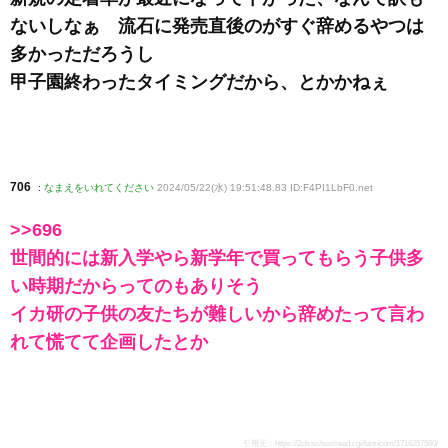
ないしなぁ 流石に発売直後のがすぐ辞めるやつは
多かっただろうし
甲子園終わったタイミングだから、とかかねぇ
706
:
なまえをいれてください
2024/05/22(水) 19:51:48.83 ID:F4PI1LbF0
.net
>>696
世間的には新入学やら新学年で買ってもらう子供多
い時期だからってのもありそう
イカ研の子供の友たちが難しいから辞めたって言わ
れて慌てて企画したとか
引用元：
https://2ch.sc/test/read.cgi/famicom/1716257560/