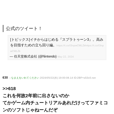
公式のツイート！
[トピックス]イチからはじめる『スプラトゥーン3』。高み
を目指すための立ち回り編。
https://t.co/I3npwCWLZk
https://t.co/I3np
wCWLZk
— 任天堂株式会社 (@Nintendo)
May 22, 2024
630
:
なまえをいれてください
2024/05/22(水) 19:00:08.14 ID:2BP+sS3c0
.net
>>618
これを何故2年前に出さないのか
てかゲーム内チュートリアルあれだけってファミコ
ンのソフトじゃねーんだぞ