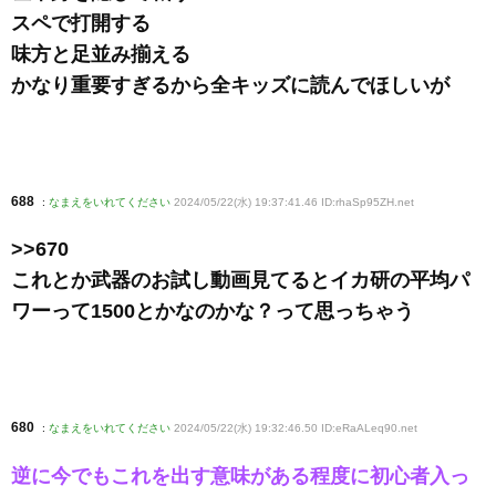
スペで打開する
味方と足並み揃える
かなり重要すぎるから全キッズに読んでほしいが
688
:
なまえをいれてください
2024/05/22(水) 19:37:41.46 ID:rhaSp95ZH
.net
>>670
これとか武器のお試し動画見てるとイカ研の平均パ
ワーって1500とかなのかな？って思っちゃう
680
:
なまえをいれてください
2024/05/22(水) 19:32:46.50 ID:eRaALeq90
.net
逆に今でもこれを出す意味がある程度に初心者入っ