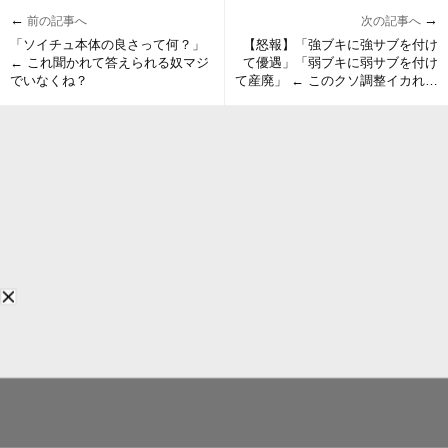
←
→
前の記事へ
次の記事へ
「ソイチュ本体の良さって何？」
【怒報】「強ブキに強サブを付け
← これ聞かれて答えられる奴マジ
て優遇」「弱ブキに弱サブを付け
でいなくね？
て産廃」 ← このクソ調整イカれて
んだろ