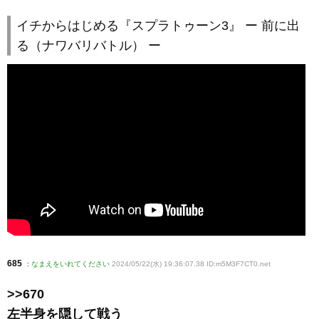
イチからはじめる『スプラトゥーン3』 ー 前に出
る（ナワバリバトル） ー
685
:
なまえをいれてください
2024/05/22(水) 19:36:07.38 ID:m5M3F7CT0
.net
>>670
左半身を隠して戦う