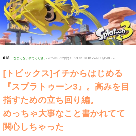
618
:
なまえをいれてください
2024/05/22(水) 18:53:04.78 ID:vWRHUyB40
.net
[トピックス]イチからはじめる
『スプラトゥーン3』。高みを目
指すための立ち回り編。
めっちゃ大事なこと書かれてて
関心しちゃった