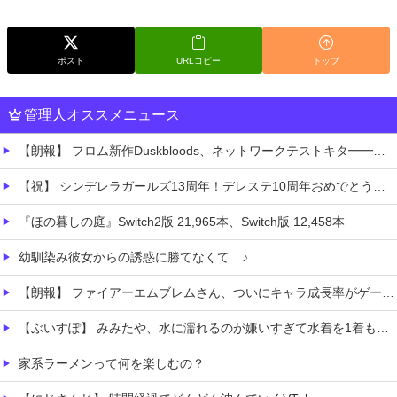
ポスト
URLコピー
トップ
管理人オススメニュース
【朗報】 フロム新作Duskbloods、ネットワークテストキタ━━━━(゜∀゜)━━━━!!
【祝】 シンデレラガールズ13周年！デレステ10周年おめでとう！ガチャ更新SSR八神マキノ・イベントSRイヴ、SR望月聖！
『ほの暮しの庭』Switch2版 21,965本、Switch版 12,458本
幼馴染み彼女からの誘惑に勝てなくて…♪
【朗報】 ファイアーエムブレムさん、ついにキャラ成長率がゲーム内で見れるようになる
【ぶいすぽ】 みみたや、水に濡れるのが嫌いすぎて水着を1着も持っていない→スク水を着せられそうになるｗ
家系ラーメンって何を楽しむの？