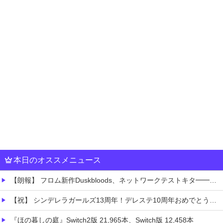
本日のオススメニュース
【朗報】 フロム新作Duskbloods、ネットワークテストキタ━━━━(゜∀゜)━━━━!!
【祝】 シンデレラガールズ13周年！デレステ10周年おめでとう！ガチャ更新SSR八神マキノ・イベントSRイヴ、SR望月聖！
『ほの暮しの庭』Switch2版 21,965本、Switch版 12,458本