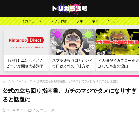
イカニュース
スプラ界隈
ブキ
ネタ
バトル
【悲報】ニンダイさん、
スプラ通報窓口とかいう
イカ研がイカフローを追
ピークが開幕大谷翔平の
毎日数万件の『味方が弱
加した本当の理由
がっかりダイレクトだっ
い』愚痴を読まされる苦
たと言われてしまう
行
ホーム
>
イカニュース
>
公式の立ち回り指南書、ガチのマジでタメになりすぎると話題に
公式の立ち回り指南書、ガチのマジでタメになりすぎ
ると話題に
2024.05.22
イカニュース