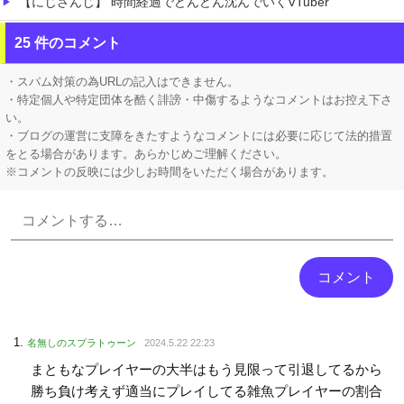
【にじさんじ】 時間経過でどんどん沈んでいくVTuber
【発見】 発達っぽい奴の共通点って『立場を理解できない』だよな
25 件のコメント
【AI】 AI使い自然界にないウイルスを作製 米スタンフォード大学が成果発表
・スパム対策の為URLの記入はできません。
・特定個人や特定団体を酷く誹謗・中傷するようなコメントはお控え下さ
い。
・ブログの運営に支障をきたすようなコメントには必要に応じて法的措置
をとる場合があります。あらかじめご理解ください。
※コメントの反映には少しお時間をいただく場合があります。
Powered by livedoor 相互RSS
名無しのスプラトゥーン
2024.5.22 22:23
まともなプレイヤーの大半はもう見限って引退してるから
勝ち負け考えず適当にプレイしてる雑魚プレイヤーの割合