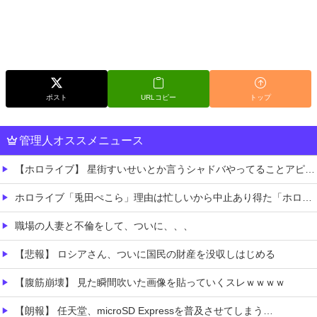
ポスト
URLコピー
トップ
管理人オススメニュース
【ホロライブ】 星街すいせいとか言うシャドバやってることアピールしてるのに公式に呼ばれない女「言うても忙しいし継続的には無理なんだろう」
ホロライブ「兎田ぺこら」理由は忙しいから中止あり得た「ホロ夏アモアス」野うさぎから守るために主催者記載？姫を庇う大空スバルにルーナイト感謝
職場の人妻と不倫をして、ついに、、、
【悲報】 ロシアさん、ついに国民の財産を没収しはじめる
【腹筋崩壊】 見た瞬間吹いた画像を貼っていくスレｗｗｗｗ
【朗報】 任天堂、microSD Expressを普及させてしまう…