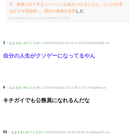
す。観客入れてするイベントには気をつけるんだな」などの文章
した
を計３９回投稿し、同社の業務を妨害
https://www.kyoto-np.co.jp/articles/-/1242922
3
:
なまえをいれてください
2024/04/24(水) 19:22:11.89 ID:8COQOIfM0
.net
自分の人生がクソゲーになってるやん
4
:
なまえをいれてください
2024/04/24(水) 19:22:39.11 ID:7ToJejrb0
.net
キチガイでも公務員になれるんだな
55
:
なまえをいれてください
2024/04/24(水) 19:34:29.48 ID:AIlUwpbF0
.net