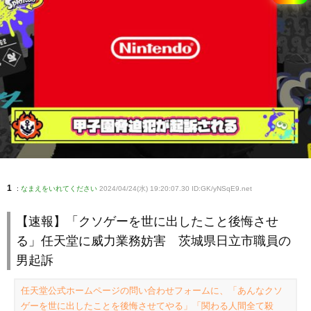
1
:
なまえをいれてください
2024/04/24(水) 19:20:07.30 ID:GK/yNSqE9
.net
【速報】「クソゲーを世に出したこと後悔させ
る」任天堂に威力業務妨害 茨城県日立市職員の
男起訴
任天堂公式ホームページの問い合わせフォームに、「あんなクソ
ゲーを世に出したことを後悔させてやる」「関わる人間全て殺