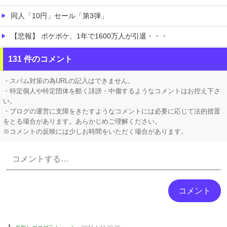
同人「10円」セール「第3弾」
【悲報】 ポケポケ、1年で1600万人が引退・・・
【悲報】 エルデンリング、ディレイばかりで本当に面白くないこのゲーム←賛同の声が多数…
131 件のコメント
【シンデレラガールズ】 百鬼夜行をテーマとしたPOP UP SHOPが東京・大阪にて開催
・スパム対策の為URLの記入はできません。
・特定個人や特定団体を酷く誹謗・中傷するようなコメントはお控え下さ
い。
・ブログの運営に支障をきたすようなコメントには必要に応じて法的措置
をとる場合があります。あらかじめご理解ください。
※コメントの反映には少しお時間をいただく場合があります。
Powered by livedoor 相互RSS