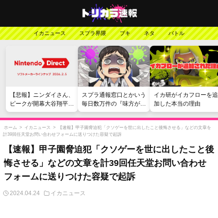
イカニュース
スプラ界隈
ブキ
ネタ
バトル
【悲報】ニンダイさん、
スプラ通報窓口とかいう
イカ研がイカフローを追
ピークが開幕大谷翔平の
毎日数万件の『味方が弱
加した本当の理由
がっかりダイレクトだっ
い』愚痴を読まされる苦
たと言われてしまう
行
ホーム
>
イカニュース
>
【速報】甲子園脅迫犯「クソゲーを世に出したこと後悔させる」などの文章を
計39回任天堂お問い合わせフォームに送りつけた容疑で起訴
【速報】甲子園脅迫犯「クソゲーを世に出したこと後
悔させる」などの文章を計39回任天堂お問い合わせ
フォームに送りつけた容疑で起訴
2024.04.24
イカニュース