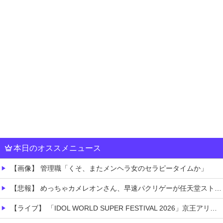
本日のオススメニュース
【画像】 管理職「くそ、またメンヘラ女のセラピータイムか」
【悲報】 めっちゃカメレオンさん、早速パクリゲーが任天堂ストアに登場してしまう……
【ライブ】 「IDOL WORLD SUPER FESTIVAL 2026」京王アリーナTOKYO開催決定