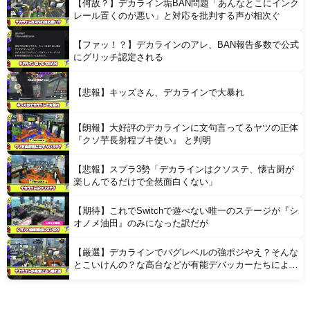
【何故？】デカライン垢BAN問題「あんなとこにインク
レール置くのが悪い」と対応を批判する声が相次ぐ
【ファッ！？】デカラインのアレ、BAN報告多数で公式
にグリッチ認定される
【悲報】キッズさん、デカラインで大暴れ
【朗報】大好評のデカラインに文句言ってるヤツの正体
『クソ芋長射程ブキ使い』 と判明
【悲報】スプラ3勢「デカラインはクソステ、懐古厨が
楽しんでるだけで全然面白くない」
【期待】これでSwitchで遊べない唯一のステージが『シ
オノメ油田』のみになった訳だが
【厳選】デカラインでバグレベルの強ポジやえ？そんな
とこいけんの？な高台などが有能デバッカーたちにより
続々発見される【8選】