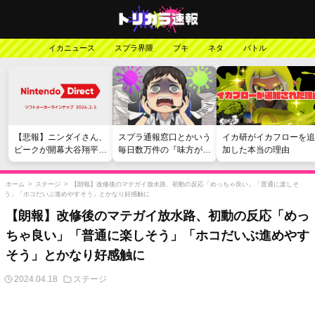
イカニュース
スプラ界隈
ブキ
ネタ
バトル
【悲報】ニンダイさん、
スプラ通報窓口とかいう
イカ研がイカフローを追
ピークが開幕大谷翔平の
毎日数万件の『味方が弱
加した本当の理由
がっかりダイレクトだっ
い』愚痴を読まされる苦
たと言われてしまう
行
ホーム
>
ステージ
>
【朗報】改修後のマテガイ放水路、初動の反応「めっちゃ良い」「普通に楽しそ
う」「ホコだいぶ進めやすそう」とかなり好感触に
【朗報】改修後のマテガイ放水路、初動の反応「めっ
ちゃ良い」「普通に楽しそう」「ホコだいぶ進めやす
そう」とかなり好感触に
2024.04.18
ステージ