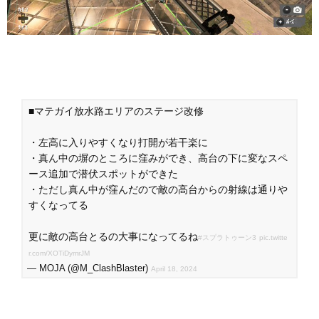
■マテガイ放水路エリアのステージ改修
・左高に入りやすくなり打開が若干楽に
・真ん中の塀のところに窪みができ、高台の下に変なスペ
ース追加で潜伏スポットができた
・ただし真ん中が窪んだので敵の高台からの射線は通りや
すくなってる
更に敵の高台とるの大事になってるね
#スプラトゥーン3
pic.twitte
r.com/XOTiDymrJM
— MOJA (@M_ClashBlaster)
April 18, 2024