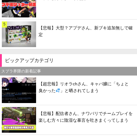
5
【悲報】大型？アプデさん、新ブキ追加無しで確
定
ピックアップカテゴリ
スプラ界隈の新着記事
【超悲報】リオラchさん、キャバ嬢に「ちょと
臭かった
」と晒されてしまう
【悲報】配信者さん、ナワバリでチームプレイを
楽しむ方々に陰湿な暴言を吐きまくってしまう