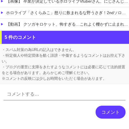
【画像】 卒業が決定しているホロライブVtuberさん、にじさんじから熱烈勧誘を受けてしまうｗｗｗｗｗｗｗ
ホロライブ「さくらみこ」怒りに飲まれるな野うさぎ！2ndソロライブで犯行予告「咲き乱れみこち」一線を越えた発言に一部35Pが酷いこと言うなと怒る
【動画】 クソガキロケット、怖すぎる…これよく轢かずに止まれたな
【動画】 女子ビーチバレー選手「我々は純粋に競技をしてるので性的な目で見ないでください！！」
5 件のコメント
【有能】 政府「トラックはサービスエリア利用有料化すればサボらず走るし流問題解決じゃね？」
・スパム対策の為URLの記入はできません。
・特定個人や特定団体を酷く誹謗・中傷するようなコメントはお控え下さ
い。
・ブログの運営に支障をきたすようなコメントには必要に応じて法的措置
をとる場合があります。あらかじめご理解ください。
※コメントの反映には少しお時間をいただく場合があります。
Powered by livedoor 相互RSS