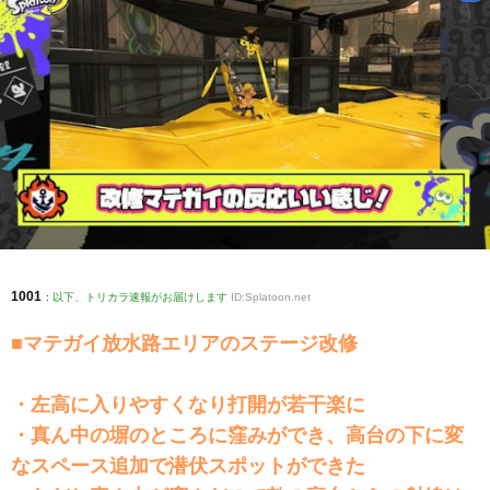
1001
:
以下、トリカラ速報がお届けします
ID:Splatoon.net
■マテガイ放水路エリアのステージ改修
・左高に入りやすくなり打開が若干楽に
・真ん中の塀のところに窪みができ、高台の下に変
なスペース追加で潜伏スポットができた