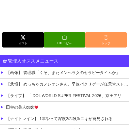
ポスト
URLコピー
トップ
管理人オススメニュース
【画像】 管理職「くそ、またメンヘラ女のセラピータイムか」
【悲報】 めっちゃカメレオンさん、早速パクリゲーが任天堂ストアに登場してしまう……
【ライブ】 「IDOL WORLD SUPER FESTIVAL 2026」京王アリーナTOKYO開催決定
田舎の美人姉妹
【ナイトレイン】 1年やって深度2の雑魚ニキが発見される