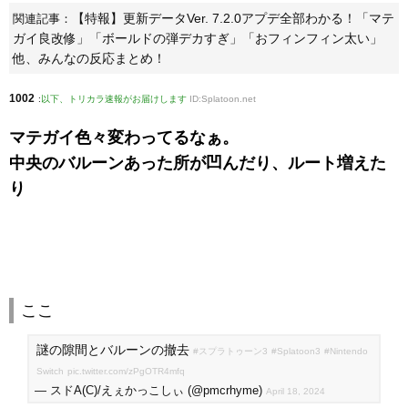
【特報】更新データVer. 7.2.0アプデ全部わかる！「マテ
関連記事：
ガイ良改修」「ボールドの弾デカすぎ」「おフィンフィン太い」
他、みんなの反応まとめ！
1002
:
以下、トリカラ速報がお届けします
ID:Splatoon.net
マテガイ色々変わってるなぁ。
中央のバルーンあった所が凹んだり、ルート増えた
り
ここ
謎の隙間とバルーンの撤去
#スプラトゥーン3
#Splatoon3
#Nintendo
Switch
pic.twitter.com/zPgOTR4mfq
— スドA(C)/えぇかっこしぃ (@pmcrhyme)
April 18, 2024