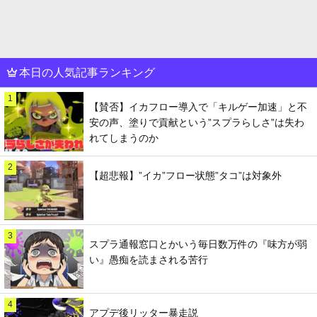
本日の人気記事ランキング
1
【賛否】イカフロー導入で「キルゲー加速」と不
安の声、塗りで貢献という”スプラらしさ”は失わ
れてしまうのか
2
【超悲報】”イカ”フロー状態”タコ”は対象外
3
スプラ通報窓口とかいう毎日数万件の『味方が弱
い』愚痴を読まされる苦行
4
アプデ後リッター暴走説