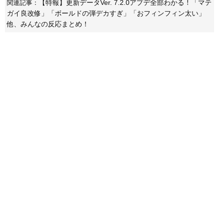
【特報】更新データVer. 7.2.0アプデ全部わかる！「マテ
関連記事：
ガイ良改修」「ボールドの弾デカすぎ」「おフィンフィン太い」
他、みんなの反応まとめ！