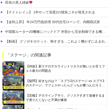
田舎の美人姉妹
【ナイトレイン】 1年やって深度2の雑魚ニキが発見される
【金利上昇】 年24万円負担増 30代住宅ローンで、内閣府試算
中国製ルーター20機種にバックドア 外部から完全制御できる機能が仕込まれていた
【動画】 クソガキロケット、怖すぎる…これよく轢かずに止まれたな
【動画】 女子ビーチバレー選手「我々は純粋に競技をしてるので性的な目で見ないでください！！」
「ステージ」の関連記事
【有能】 政府「トラックはサービスエリア利用有料化すればサボらず走るし流問題解決じゃね？」
【何故】新ステのデカライントリカラが無いとか言うフ
ェス最大の問題点
【疑問】好きなのは？「スプラ2のステージ vs スプラ3
のステージ」でフェスやったらどっちが勝つんだろう
な？
【悲報】デカラインアサリ、クソステすぎて改修するま
Powered by livedoor 相互RSS
で潜りたくないと不満が爆発