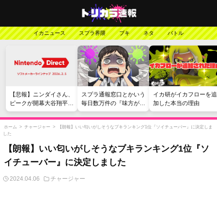
イカニュース
スプラ界隈
ブキ
ネタ
バトル
【悲報】ニンダイさん、
スプラ通報窓口とかいう
イカ研がイカフローを追
ピークが開幕大谷翔平の
毎日数万件の『味方が弱
加した本当の理由
がっかりダイレクトだっ
い』愚痴を読まされる苦
たと言われてしまう
行
ホーム
>
チャージャー
>
【朗報】いい匂いがしそうなブキランキング1位『ソイチューバー』に決定しま
した
【朗報】いい匂いがしそうなブキランキング1位『ソ
イチューバー』に決定しました
2024.04.06
チャージャー