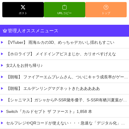
ポスト
URLコピー
トップ
管理人オススメニュース
【VTuber】 雨海ルカの3D、めっちゃデカいし揺れもすごい
【ホロライブ】 メイドインアビスまじか、カリオペすげえな
女2人をお持ち帰り♪
【朗報】 ファイアーエムブレムさん、ついにキャラ成長率がゲーム内で見れるようになる
【朗報】 エルデンリングマグネットきたあああああ
【シャニマス】ガシャからP-SSR黛冬優子、S-SSR有栖川夏葉が登場！イベントS-SR福丸小糸！
Switch『カルドセプト ザ ファースト』1,858 本
セルフレジやQRコードが使えない・・・急速な「デジタル化」に取り残される60代母、結婚をためらう娘の苦悩