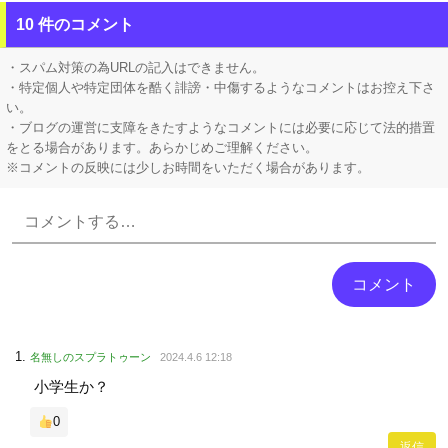
ソシャゲ会社「ひょっとして日本人はそこまでゲーム好きではないのでは…？」
10 件のコメント
【悲報】 アパート契約ワイ「見積もりの鍵交換費20万って何ですか？」不動産屋「鍵を新しい物に交換したのです」
・スパム対策の為URLの記入はできません。
・特定個人や特定団体を酷く誹謗・中傷するようなコメントはお控え下さ
い。
・ブログの運営に支障をきたすようなコメントには必要に応じて法的措置
をとる場合があります。あらかじめご理解ください。
※コメントの反映には少しお時間をいただく場合があります。
Powered by livedoor 相互RSS
名無しのスプラトゥーン
2024.4.6 12:18
小学生か？
0
返信