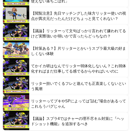
使えない落ちこぼれ」
【閲覧注意】先日マッチングした味方リッター使いの視
点が異次元だったんだけどちょっと見てくれない？
【議論】リッターって文句ばっかり言われて嫌われてる
けど実際強いか弱いかで言ったらどっちなの？
【対策ある？】片リッターとかいうスプラ最大級の好ま
しくない体験
てかイカ研はなんでリッター弱体化しないん？これ弱体
化すればまだ仕事してる感でるからやればいいのに
リッター担いでくるフレと遊んでも正直楽しくないとい
う風潮
リッターってブキやSPによっては”詰む”場合があるって
これもうバグじゃん
【議論】スプラ4ではチャーの理不尽キル対策に『ヘッ
ドショット機能』を追加するべき