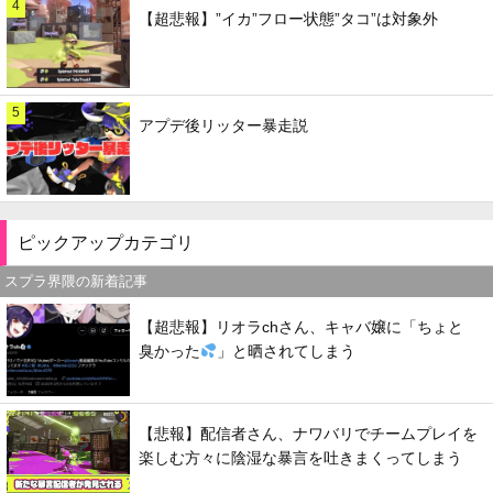
4
【超悲報】”イカ”フロー状態”タコ”は対象外
5
アプデ後リッター暴走説
ピックアップカテゴリ
スプラ界隈の新着記事
【超悲報】リオラchさん、キャバ嬢に「ちょと
臭かった
」と晒されてしまう
【悲報】配信者さん、ナワバリでチームプレイを
楽しむ方々に陰湿な暴言を吐きまくってしまう