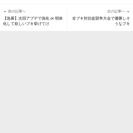
←
→
前の記事へ
次の記事へ
【急募】次回アプデで強化 or 弱体
全ブキ対抗徒競争大会で優勝しそ
化して欲しいブキ挙げてけ
うなブキ