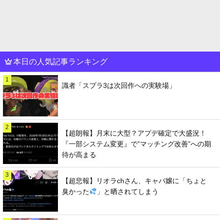
本日の人気記事ランキング
1
識者「スプラ3は次回作への実験場」
2
【超朗報】月末に大型？アプデ確定で大盛況！
『一部システム変更』で”マッチング改善”への期
待が高まる
3
【超悲報】リオラchさん、キャバ嬢に「ちょと
臭かった
」と晒されてしまう