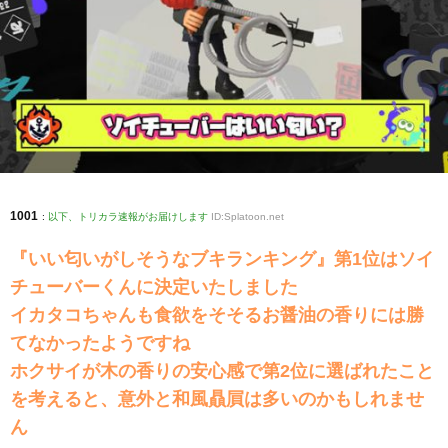
1001
:
以下、トリカラ速報がお届けします
ID:Splatoon.net
『いい匂いがしそうなブキランキング』第1位はソイ
チューバーくんに決定いたしました
イカタコちゃんも食欲をそそるお醤油の香りには勝
てなかったようですね
ホクサイが木の香りの安心感で第2位に選ばれたこと
を考えると、意外と和風贔屓は多いのかもしれませ
ん