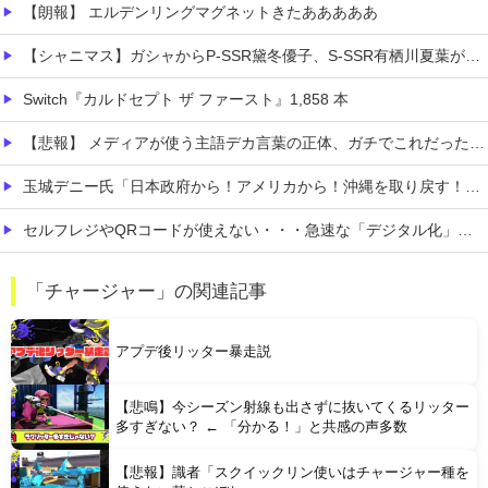
【朗報】 エルデンリングマグネットきたあああああ
【シャニマス】ガシャからP-SSR黛冬優子、S-SSR有栖川夏葉が登場！イベントS-SR福丸小糸！
Switch『カルドセプト ザ ファースト』1,858 本
【悲報】 メディアが使う主語デカ言葉の正体、ガチでこれだったｗｗｗｗ
玉城デニー氏「日本政府から！アメリカから！沖縄を取り戻す！」（動画あり）
セルフレジやQRコードが使えない・・・急速な「デジタル化」に取り残される60代母、結婚をためらう娘の苦悩
ソシャゲ会社「ひょっとして日本人はそこまでゲーム好きではないのでは…？」
「チャージャー」の関連記事
【悲報】 アパート契約ワイ「見積もりの鍵交換費20万って何ですか？」不動産屋「鍵を新しい物に交換したのです」
アプデ後リッター暴走説
【悲鳴】今シーズン射線も出さずに抜いてくるリッター
多すぎない？ ← 「分かる！」と共感の声多数
【悲報】識者「スクイックリン使いはチャージャー種を
Powered by livedoor 相互RSS