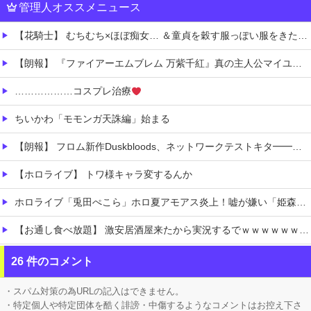
管理人オススメニュース
【花騎士】 むちむち×ほぼ痴女… ＆童貞を穀す服っぽい服をきたホウオウボクへの反応！！！
【朗報】 『ファイアーエムブレム 万紫千紅』真の主人公マイユニはキャラメイクが可能
………………コスプレ治療
ちいかわ「モモンガ天誅編」始まる
【朗報】 フロム新作Duskbloods、ネットワークテストキタ━━━━(゜∀゜)━━━━!!
【ホロライブ】 トワ様キャラ変するんか
ホロライブ「兎田ぺこら」ホロ夏アモアス炎上！嘘が嫌い「姫森ルーナ」筋を通す「大空スバル」ケモミミリーグにコラボ被せることへ抗議の意思表示か
【お通し食べ放題】 激安居酒屋来たから実況するでｗｗｗｗｗｗｗｗ（画像あり）
【消費税1%になったら】 町のお弁当屋さん「申し訳ないがその分商品代を値上げして店頭価格を変えない」
26 件のコメント
お高いテント、盗まれそうで怖くない？
・スパム対策の為URLの記入はできません。
・特定個人や特定団体を酷く誹謗・中傷するようなコメントはお控え下さ