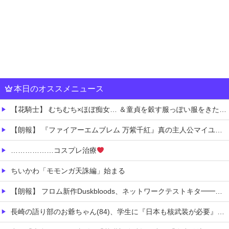
本日のオススメニュース
【花騎士】 むちむち×ほぼ痴女… ＆童貞を穀す服っぽい服をきたホウオウボクへの反応！！！
【朗報】 『ファイアーエムブレム 万紫千紅』真の主人公マイユニはキャラメイクが可能
………………コスプレ治療
ちいかわ「モモンガ天誅編」始まる
【朗報】 フロム新作Duskbloods、ネットワークテストキタ━━━━(゜∀゜)━━━━!!
長崎の語り部のお爺ちゃん(84)、学生に『日本も核武装が必要』と言われびっくり