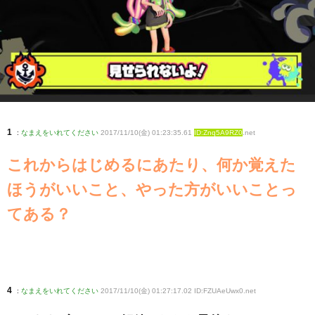
1
:
なまえをいれてください
2017/11/10(金) 01:23:35.61
ID:Znq5A9RZ0
.net
これからはじめるにあたり、何か覚えた
ほうがいいこと、やった方がいいことっ
てある？
4
:
なまえをいれてください
2017/11/10(金) 01:27:17.02 ID:FZUAeUwx0
.net