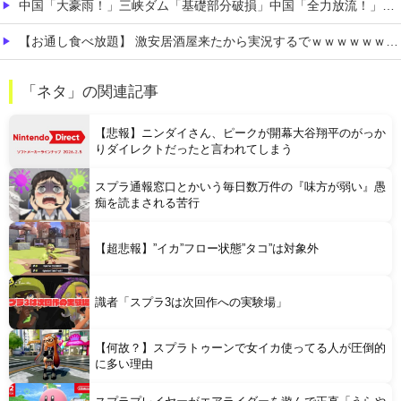
中国「大豪雨！」三峡ダム「基礎部分破損」中国「全力放流！」台風13号「中国上陸予測」台風15号「中国接近（画像」中国「台風同時上陸！（穀物生産が壊滅危機」→
【お通し食べ放題】 激安居酒屋来たから実況するでｗｗｗｗｗｗｗｗ（画像あり）
【消費税1%になったら】 町のお弁当屋さん「申し訳ないがその分商品代を値上げして店頭価格を変えない」
「ネタ」の関連記事
お高いテント、盗まれそうで怖くない？
【悲報】ニンダイさん、ピークが開幕大谷翔平のがっか
りダイレクトだったと言われてしまう
スプラ通報窓口とかいう毎日数万件の『味方が弱い』愚
痴を読まされる苦行
Powered by livedoor 相互RSS
【超悲報】”イカ”フロー状態”タコ”は対象外
識者「スプラ3は次回作への実験場」
【何故？】スプラトゥーンで女イカ使ってる人が圧倒的
に多い理由