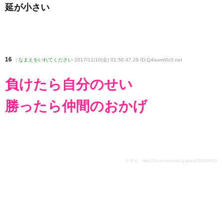
延が小さい
16
:
なまえをいれてください
2017/11/10(金) 01:50:47.29 ID:Q4aum/0c0
.net
負けたら自分のせい
勝ったら仲間のおかげ
引用元：
https://2ch.sc/test/read.cgi/ghard/1510244615/