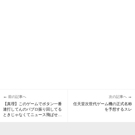
←
→
前の記事へ
次の記事へ
【真理】このゲームでボタン一番
任天堂次世代ゲーム機の正式名称
連打してんのパブロ振り回してる
を予想するスレ
ときじゃなくてニュース飛ばせな
い時という事に気がついた