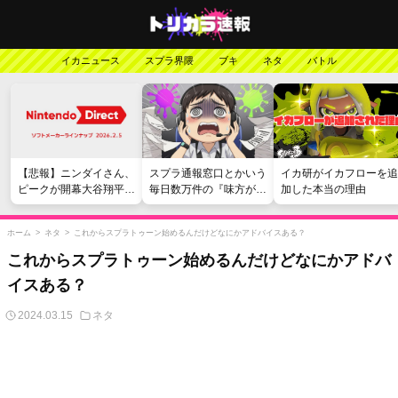
イカニュース
スプラ界隈
ブキ
ネタ
バトル
【悲報】ニンダイさん、
スプラ通報窓口とかいう
イカ研がイカフローを追
ピークが開幕大谷翔平の
毎日数万件の『味方が弱
加した本当の理由
がっかりダイレクトだっ
い』愚痴を読まされる苦
たと言われてしまう
行
ホーム
>
ネタ
>
これからスプラトゥーン始めるんだけどなにかアドバイスある？
これからスプラトゥーン始めるんだけどなにかアドバ
イスある？
2024.03.15
ネタ