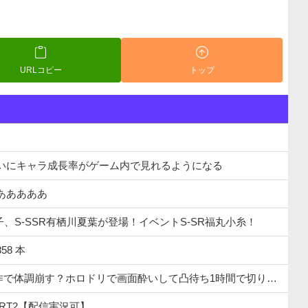
URLコピー
トップ
いにキャラ成長率がゲーム内で見れるようになる
あああああ
、S-SSR有栖川夏葉が登場！イベントS-SR福丸小糸！
58 本
で画面酔いして凸待ち1時間で切り上げる「雪花ラミィ」コラボ配信に向けてゆっくり休む
RT2【配信実況可】