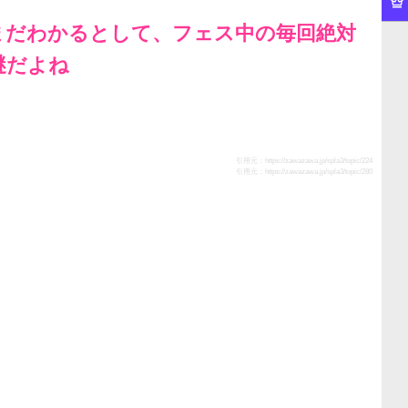
まだわかるとして、フェス中の毎回絶対
謎だよね
引用元：
https://zawazawa.jp/spla3/topic/224
引用元：
https://zawazawa.jp/spla3/topic/280