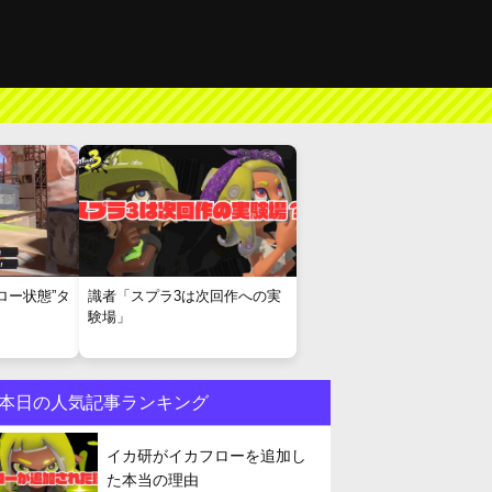
ロー状態”タ
識者「スプラ3は次回作への実
験場」
本日の人気記事ランキング
イカ研がイカフローを追加し
た本当の理由