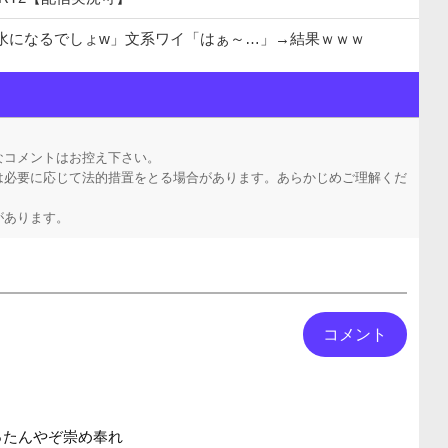
水になるでしょw」文系ワイ「はぁ～…」→結果ｗｗｗ
へ…40歳父親が死亡 息子は母親が救助 愛知
しはじめるｗｗｗｗｗ
なコメントはお控え下さい。
は必要に応じて法的措置をとる場合があります。あらかじめご理解くだ
があります。
ったんやぞ崇め奉れ