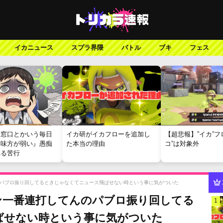
イカニュース
スプラ界隈
バトル
ブキ
フェス
報窓口とかいう毎日
イカ研がイカフローを追加し
【超悲報】”イカ”フ
『味方が弱い』愚痴
た本当の理由
コ”は対象外
れる苦行
パブロ振り回してるときじゃなくてニュース飛ばせない時という事に気がついた
ン一番連打してんのパブロ振り回してる
1
ばせない時という事に気がついた