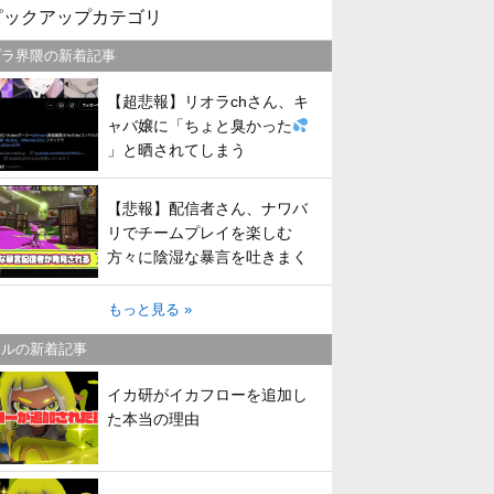
ピックアップカテゴリ
プラ界隈の新着記事
【超悲報】リオラchさん、キ
ャバ嬢に「ちょと臭かった
」と晒されてしまう
【悲報】配信者さん、ナワバ
リでチームプレイを楽しむ
方々に陰湿な暴言を吐きまく
ってしまう
もっと見る »
トルの新着記事
イカ研がイカフローを追加し
た本当の理由