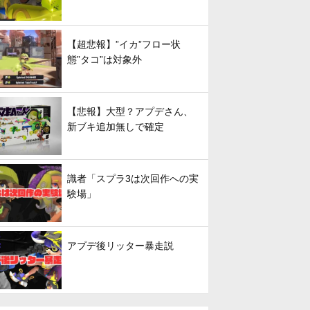
【超悲報】”イカ”フロー状
態”タコ”は対象外
【悲報】大型？アプデさん、
新ブキ追加無しで確定
識者「スプラ3は次回作への実
験場」
アプデ後リッター暴走説