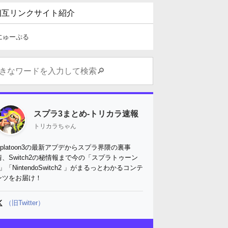
相互リンクサイト紹介
にゅーぷる
スプラ3まとめ-トリカラ速報
トリカラちゃん
Splatoon3の最新アプデからスプラ界隈の裏事
情、Switch2の秘情報まで今の「スプラトゥーン
3」「NintendoSwitch2 」がまるっとわかるコンテ
ンツをお届け！
（旧Twitter）