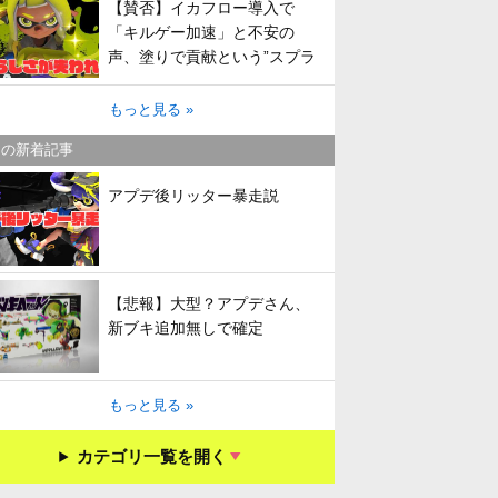
【賛否】イカフロー導入で
「キルゲー加速」と不安の
声、塗りで貢献という”スプラ
らしさ”は失われてしまうのか
もっと見る »
キの新着記事
アプデ後リッター暴走説
【悲報】大型？アプデさん、
新ブキ追加無しで確定
もっと見る »
カテゴリ一覧を開く