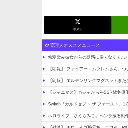
ポスト
管理人オススメニュース
幼馴染み彼女からの誘惑に勝てなくて…♪
【朗報】 ファイアーエムブレムさん、つ
【朗報】 エルデンリングマグネットきた
【シャニマス】ガシャからP-SSR黛冬優子
Switch『カルドセプト ザ ファースト』1,8
ホロライブ「さくらみこ」ペンラ振る動作で体調崩す？ホロドリ
【雑談】 ホロライブ掲示板：ホロ速：PA