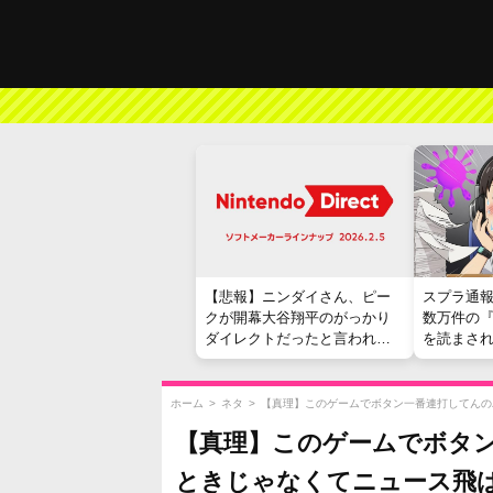
【悲報】ニンダイさん、ピー
スプラ通
クが開幕大谷翔平のがっかり
数万件の
ダイレクトだったと言われて
を読まさ
しまう
ホーム
>
ネタ
>
【真理】このゲームでボタン一番連打してんの
【真理】このゲームでボタ
ときじゃなくてニュース飛