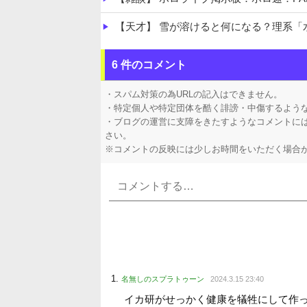
【天才】 雪が溶けると何になる？理系「
【悲痛】 溺れた11歳息子を助けようと川
6 件のコメント
【悲報】 ロシアさん、国民の財産を没収
・スパム対策の為URLの記入はできません。
・特定個人や特定団体を酷く誹謗・中傷するよう
・ブログの運営に支障をきたすようなコメントに
さい。
※コメントの反映には少しお時間をいただく場合
Powered by livedoor 相互RSS
名無しのスプラトゥーン
2024.3.15 23:40
イカ研がせっかく健康を犠牲にして作