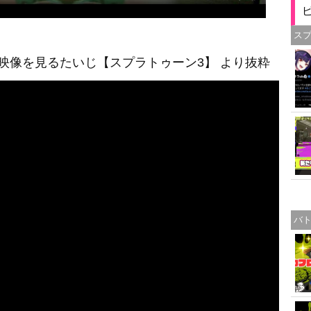
ス
新映像を見るたいじ【スプラトゥーン3】 より抜粋
バ