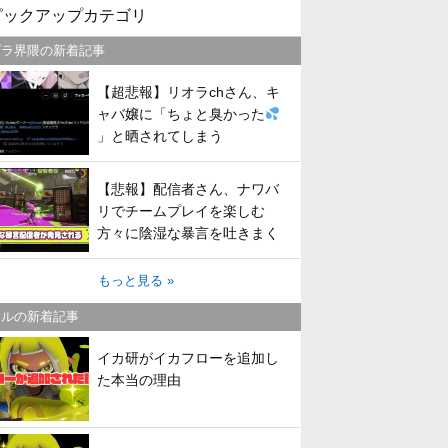
ピックアップカテゴリ
プラ界隈の新着記事
【超悲報】リオラchさん、キ
ャバ嬢に「ちょと臭かった
」と晒されてしまう
【悲報】配信者さん、ナワバ
リでチームプレイを楽しむ
方々に陰湿な暴言を吐きまく
ってしまう
もっと見る »
トルの新着記事
イカ研がイカフローを追加し
た本当の理由