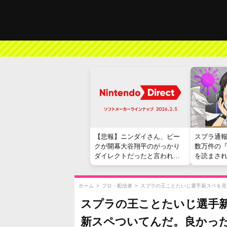
【悲報】ニンダイさん、ピー
スプラ通
クが開幕大谷翔平のがっかり
数万件の
ダイレクトだったと言われて
を読まさ
しまう
ホーム
>
プロ・配信者
>
スプラの王ことたいじ選手新スペを見
スプラの王ことたいじ選手
新スペついてんだ。良かっ