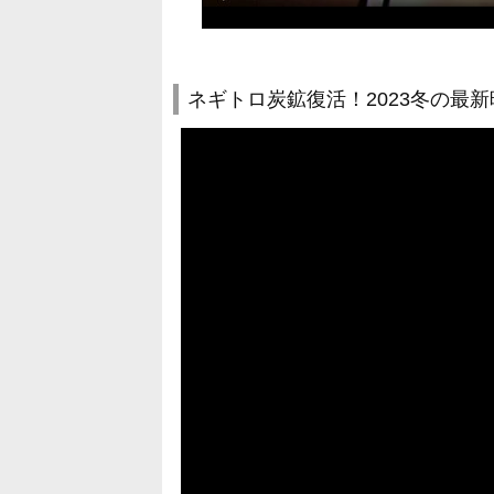
ネギトロ炭鉱復活！2023冬の最