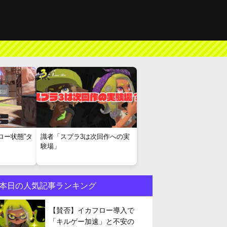
ロー状態”タ
識者「スプラ3は次回作への実
験場」
本日の人気記事ランキング
【賛否】イカフロー導入で
「キルゲー加速」と不安の