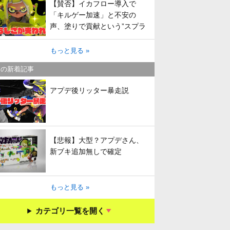
【賛否】イカフロー導入で
「キルゲー加速」と不安の
声、塗りで貢献という”スプラ
らしさ”は失われてしまうのか
もっと見る »
キの新着記事
アプデ後リッター暴走説
【悲報】大型？アプデさん、
新ブキ追加無しで確定
もっと見る »
カテゴリ一覧を開く