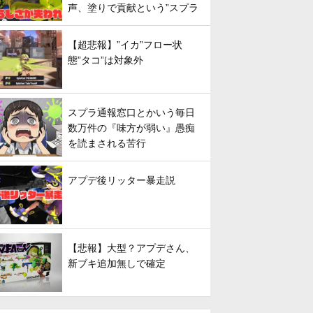
声、塗りで貢献という”スプラ
らしさ”は失われてしまうのか
【超悲報】”イカ”フロー状
態”タコ”は対象外
スプラ通報窓口とかいう毎日
数万件の『味方が弱い』愚痴
を読まされる苦行
アプデ後リッター暴走説
【悲報】大型？アプデさん、
新ブキ追加無しで確定