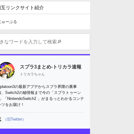
相互リンクサイト紹介
にゅーぷる
スプラ3まとめ-トリカラ速報
トリカラちゃん
Splatoon3の最新アプデからスプラ界隈の裏事
情、Switch2の秘情報まで今の「スプラトゥーン
3」「NintendoSwitch2 」がまるっとわかるコンテ
ンツをお届け！
（旧Twitter）