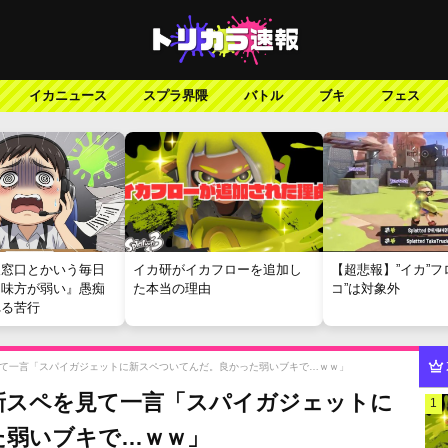
イカニュース
スプラ界隈
バトル
ブキ
フェス
報窓口とかいう毎日
イカ研がイカフローを追加し
【超悲報】”イカ”フ
『味方が弱い』愚痴
た本当の理由
コ”は対象外
れる苦行
て一言「スパイガジェットに新スペついてんだ。良かった弱いブキで…ｗｗ」
新スペを見て一言「スパイガジェットに
1
た弱いブキで…ｗｗ」