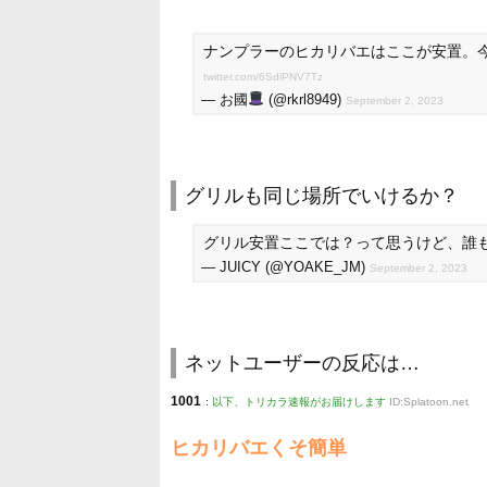
ナンプラーのヒカリバエはここが安置。
twitter.com/6SdiPNV7Tz
— お國
(@rkrl8949)
September 2, 2023
グリルも同じ場所でいけるか？
グリル安置ここでは？って思うけど、誰
— JUICY (@YOAKE_JM)
September 2, 2023
ネットユーザーの反応は…
1001
:
以下、トリカラ速報がお届けします
ID:Splatoon.net
ヒカリバエくそ簡単