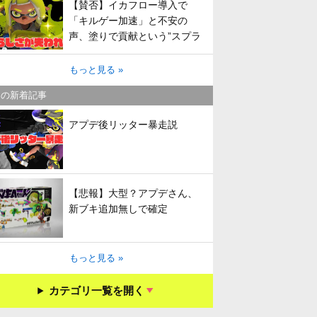
【賛否】イカフロー導入で
「キルゲー加速」と不安の
声、塗りで貢献という”スプラ
らしさ”は失われてしまうのか
もっと見る »
キの新着記事
アプデ後リッター暴走説
【悲報】大型？アプデさん、
新ブキ追加無しで確定
もっと見る »
カテゴリ一覧を開く