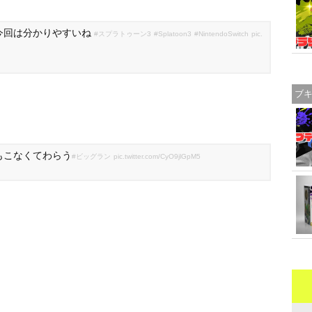
今回は分かりやすいね
#スプラトゥーン3
#Splatoon3
#NintendoSwitch
pic.
ブ
もこなくてわらう
#ビッグラン
pic.twitter.com/CyO9jlGpM5