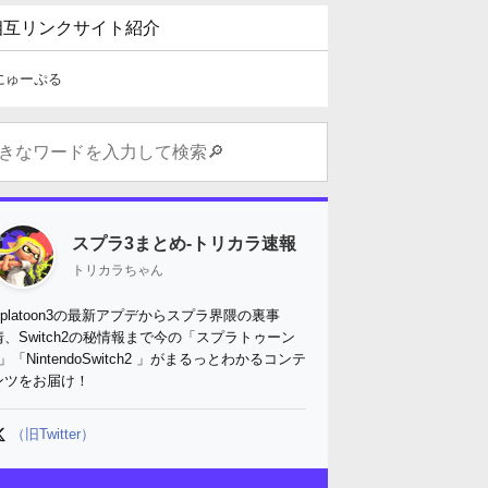
相互リンクサイト紹介
にゅーぷる
スプラ3まとめ-トリカラ速報
トリカラちゃん
Splatoon3の最新アプデからスプラ界隈の裏事
情、Switch2の秘情報まで今の「スプラトゥーン
3」「NintendoSwitch2 」がまるっとわかるコンテ
ンツをお届け！
（旧Twitter）