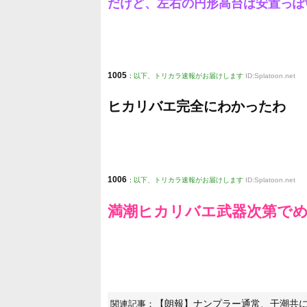
だけど、左右の円形高台は安置っぽ
1005
:
以下、トリカラ速報がお届けします
ID:Splatoon.net
ヒカリバエ完全にわかったわ
1006
:
以下、トリカラ速報がお届けします
ID:Splatoon.net
満潮ヒカリバエ武器次第で
【朗報】ナンプラー通常、干潮共
関連記事：