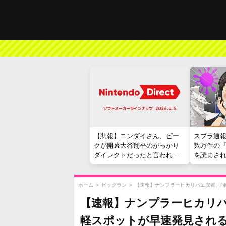
【悲報】ニンダイさん、ピー
スプラ通
クが開幕大谷翔平のがっかり
数万件の
ダイレクトだったと言われて
を読まさ
しまう
ホーム
>
ビッグラン
>
【速報】ナンプラーヒカリバエ安置、同
【速報】ナンプラーヒカリ
軽スポットが早速発見され