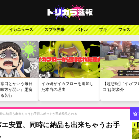
イカニュース
スプラ界隈
バトル
ブキ
フェス
報窓口とかいう毎日
イカ研がイカフローを追加し
【超悲報】”イカ”フ
『味方が弱い』愚痴
た本当の理由
コ”は対象外
れる苦行
時に納品も出来ちゃうお手軽スポットが早速発見される
バエ安置、同時に納品も出来ちゃうお手
1
る