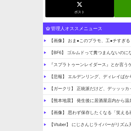
ポスト
管理人オススメニュース
【画像】 おま●このプラモ、工●チすぎ
【BF6】 ゴルムドって糞つまんないの
『スプラトゥーンレイダース』とか言う
【悲報】 エルデンリング、ディレイば
【ガークリ】 正統派だけど、デッッッカ
【熊本地震】 発生後に居酒屋店内から温
【画像】 思わず保存したくなる「笑える
【Vtuber】 にじさんじライバーがリズム天国の配信しなくなったけ