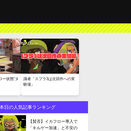
ロー状態”タ
識者「スプラ3は次回作への実
験場」
本日の人気記事ランキング
【賛否】イカフロー導入で
「キルゲー加速」と不安の