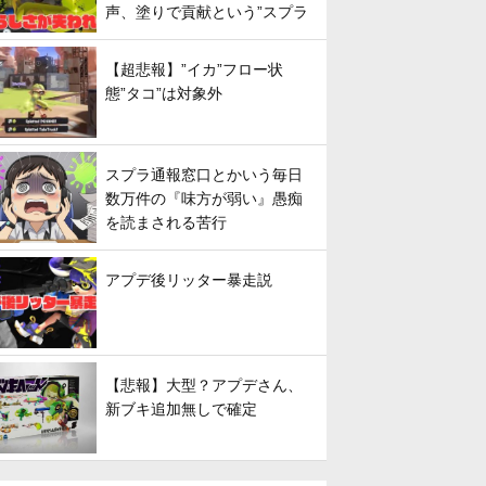
声、塗りで貢献という”スプラ
らしさ”は失われてしまうのか
【超悲報】”イカ”フロー状
態”タコ”は対象外
スプラ通報窓口とかいう毎日
数万件の『味方が弱い』愚痴
を読まされる苦行
アプデ後リッター暴走説
【悲報】大型？アプデさん、
新ブキ追加無しで確定