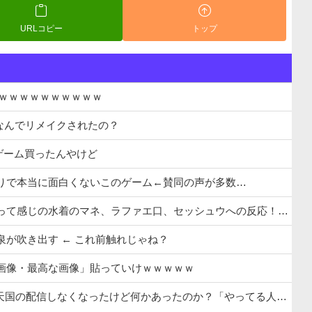
URLコピー
トップ
るｗｗｗｗｗｗｗｗｗｗ
になんでリメイクされたの？
ゲーム買ったんやけど
かりで本当に面白くないこのゲーム←賛同の声が多数…
って感じの水着のマネ、ラファエ口、セッシュウへの反応！！！
泉が吹き出す ← これ前触れじゃね？
画像・最高な画像」貼っていけｗｗｗｗｗ
ど何かあったのか？「やってる人いるよ、タイミング的にRUST・あらなみ・パワプロがメインだったし」