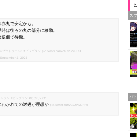
ス
は赤丸で安定かも。
品時は後ろの丸の部分に移動。
は逆側で待機。
#スプラトゥーン3
#ビッグラン
pic.twitter.com/cbJv5xVPDO
September 2, 2023
バ
モンラン
#ビッグラン
#ヒカリバエ
にわかれての対処が理想か
pic.twitter.com/GCrihM9FF5