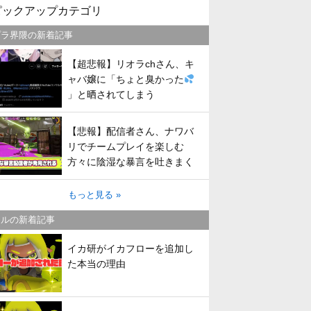
ピックアップカテゴリ
プラ界隈の新着記事
【超悲報】リオラchさん、キ
ャバ嬢に「ちょと臭かった
」と晒されてしまう
【悲報】配信者さん、ナワバ
リでチームプレイを楽しむ
方々に陰湿な暴言を吐きまく
ってしまう
もっと見る »
トルの新着記事
イカ研がイカフローを追加し
た本当の理由