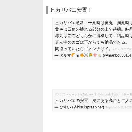
ヒカリバエ安置！
ヒカリバエ通常・干潮時は黄丸、満潮時
黄色は四角の塗れる部分の上で待機。納
赤丸は左右どちらかに待機して、納品時
真ん中のカゴは下からでも納品できる。
間違っていたらゴメンナサイ。
#ヒカリバエ
— ダルマ
(@manbou3316)
#スプラトゥーン3
#Splatoon3
#NintendoSwitch
#サー
ヒカリバエの安置。奥にある高台と二人
— ひすい (@hisuispraspiner)
September 2, 2023