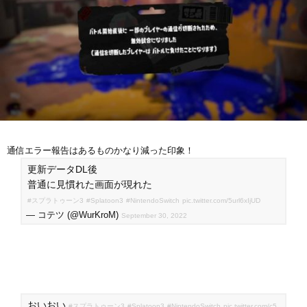
通信エラー報告はあるものかなり減った印象！
更新データDL後
普通に見慣れた画面が現れた
#スプラトゥーン3
#Splatoon3
#NintendoSwitch
pic.twitter.com/5url6xIjUD
— コテツ (@WurKroM)
September 30, 2022
おいおい
#スプラトゥーン3
#Splatoon3
#NintendoSwitch
pic.twitter.com/c5