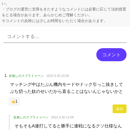
い。
・ブログの運営に支障をきたすようなコメントには必要に応じて法的措置
をとる場合があります。あらかじめご理解ください。
※コメントの反映には少しお時間をいただく場合があります。
Powered by livedoor 相互RSS
名無しのスプラトゥーン
2022.9.30 10:55
マッチング中はたぶん機内モードやドック引っこ抜きして
ぶち切った奴のせいだから直ることはないんじゃないかと
1
返信
名無しのスプラトゥーン
2022.9.30 12:09
そもそもA連打してると勝手に連戦になるクソ仕様なん