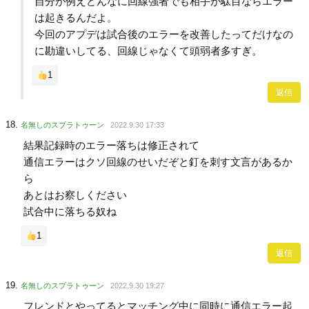
自分が例えどんなに回線強者でも相手が駄目ならエラー
は起きるんだよ。
今回のアプデは試合後のエラーを改善したってだけなの
に勘違いしてる、回線じゃなくて頭弱者多すぎ。
1
返信
名無しのスプラトゥーン
2022.9.30 17:33
結果記録時のエラー落ちは修正されて
通信エラーはクソ回線のせいだぞと釘を刺す文言があるか
ら
あとはお察しください
試合中に落ちる奴ね
1
返信
名無しのスプラトゥーン
2022.9.30 19:27
フレンドとやってるとマッチング中に同時に通信エラー起