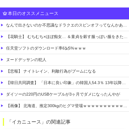
本日のオススメニュース
なんで出さないのか不思議なドラクエのスピンオフってなんかある？
【花騎士】 むちむち×ほぼ痴女… ＆童貞を穀す服っぽい服をきたホウオウボクへの反応！！！
任天堂ソフトのダウンロード率61.5%ｗｗｗ
ヌードデッサンの犯人
【悲報】 ナイトレイン、利敵行為がブームになる
【韓日共同調査】 「日本に良い印象」の韓国人54.3％ 13年以降で最高に 日本人の韓国好感度は35.3％
ダイソーの220円のUSBケーブルが3ヶ月でダメになったんやが
【画像】 北海道、推定300kgのヒグマ登場ｗｗｗｗｗｗｗｗｗｗｗｗｗｗｗｗｗｗｗｗ
【私はあなたの味方】 交際歴ゼロの同級生宅に唐揚げや文庫本を20回以上届けた24歳女を逮捕
「イカニュース」の関連記事
リュウジ氏「ダルい料理トップ10に入る」夏の定番料理は冷やし中華 「あり得ないほどダルい」