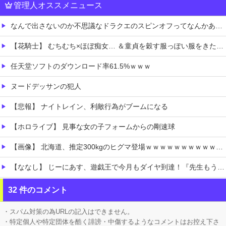
管理人オススメニュース
なんで出さないのか不思議なドラクエのスピンオフってなんかある？
【花騎士】 むちむち×ほぼ痴女… ＆童貞を穀す服っぽい服をきたホウオウボクへの反応！！！
任天堂ソフトのダウンロード率61.5%ｗｗｗ
ヌードデッサンの犯人
【悲報】 ナイトレイン、利敵行為がブームになる
【ホロライブ】 見事な女の子フォームからの剛速球
【画像】 北海道、推定300kgのヒグマ登場ｗｗｗｗｗｗｗｗｗｗｗｗｗｗｗｗｗｗｗｗ
【ななし】 じーにあす、遊戯王で今月もダイヤ到達！『先生もう笑うしかなくなっとりますやん』『とんでもないバケモンを産み出してしまった』
【私はあなたの味方】 交際歴ゼロの同級生宅に唐揚げや文庫本を20回以上届けた24歳女を逮捕
32 件のコメント
リュウジ氏「ダルい料理トップ10に入る」夏の定番料理は冷やし中華 「あり得ないほどダルい」
・スパム対策の為URLの記入はできません。
・特定個人や特定団体を酷く誹謗・中傷するようなコメントはお控え下さ