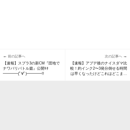
←
→
前の記事へ
次の記事へ
【速報】スプラ3の新CM『団地で
【速報】アプデ後のナイスダマ比
ナワバリバトル篇』公開ｷﾀ
較！約インク2〜3発分倒せる時間
━━━━(ﾟ∀ﾟ)━━━━!!
は早くなったけどこれはどこまで
影響あるのか…