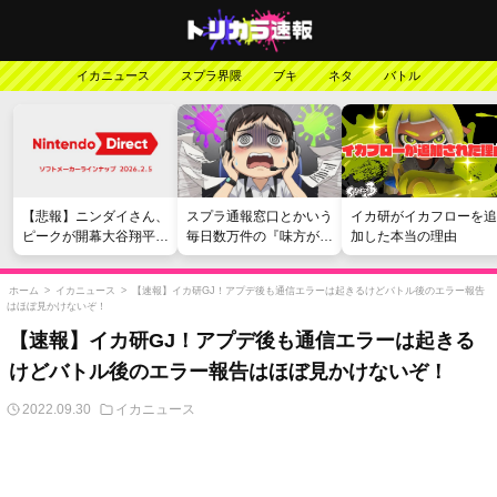
イカニュース
スプラ界隈
ブキ
ネタ
バトル
【悲報】ニンダイさん、
スプラ通報窓口とかいう
イカ研がイカフローを追
ピークが開幕大谷翔平の
毎日数万件の『味方が弱
加した本当の理由
がっかりダイレクトだっ
い』愚痴を読まされる苦
たと言われてしまう
行
ホーム
>
イカニュース
>
【速報】イカ研GJ！アプデ後も通信エラーは起きるけどバトル後のエラー報告
はほぼ見かけないぞ！
【速報】イカ研GJ！アプデ後も通信エラーは起きる
けどバトル後のエラー報告はほぼ見かけないぞ！
2022.09.30
イカニュース