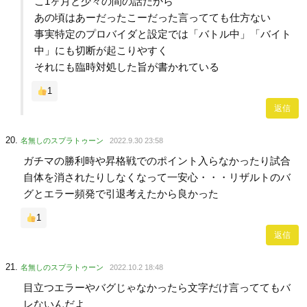
こ1ヶ月と少々の間の話だから
あの頃はあーだったこーだった言ってても仕方ない
事実特定のプロバイダと設定では「バトル中」「バイト
中」にも切断が起こりやすく
それにも臨時対処した旨が書かれている
1
返信
名無しのスプラトゥーン
2022.9.30 23:58
ガチマの勝利時や昇格戦でのポイント入らなかったり試合
自体を消されたりしなくなって一安心・・・リザルトのバ
グとエラー頻発で引退考えたから良かった
1
返信
名無しのスプラトゥーン
2022.10.2 18:48
目立つエラーやバグじゃなかったら文字だけ言っててもバ
レないんだよ