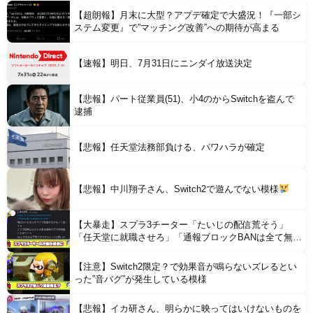
【超朗報】月末に大型？アプデ確定で大盛況！『一部シ
ステム変更』で”マッチング改善”への期待が高まる
【速報】明日、7月31日にニンダイ放送決定
【悲報】パート従業員(51)、小4のからSwitchを盗んで
Powered by livedoor 相互RSS
逮捕
【悲報】任天堂法務部負ける、パワハラが確定
【悲報】中川翔子さん、Switch2で遊んでない模様
【大暴走】スプラ3チーター「たいじの配信荒そう」
「任天堂に就職させろ」「通報ブロックBANは全て無意
味」と行動がどんどん過激に
【注意】Switch2限定？で効果音が鳴らないズレるとい
った”音バグ”が発生している模様
【悲報】イカ研さん、明らかに映ってはいけないものを