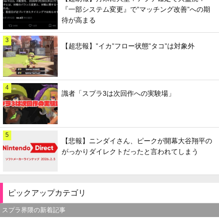
『一部システム変更』で”マッチング改善”への期
待が高まる
3
【超悲報】”イカ”フロー状態”タコ”は対象外
4
識者「スプラ3は次回作への実験場」
5
【悲報】ニンダイさん、ピークが開幕大谷翔平の
がっかりダイレクトだったと言われてしまう
ピックアップカテゴリ
スプラ界隈の新着記事