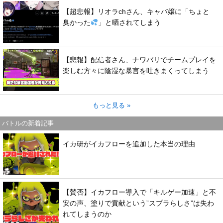
【超悲報】リオラchさん、キャバ嬢に「ちょと
臭かった
」と晒されてしまう
【悲報】配信者さん、ナワバリでチームプレイを
楽しむ方々に陰湿な暴言を吐きまくってしまう
もっと見る »
バトルの新着記事
イカ研がイカフローを追加した本当の理由
【賛否】イカフロー導入で「キルゲー加速」と不
安の声、塗りで貢献という”スプラらしさ”は失わ
れてしまうのか