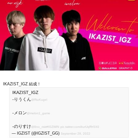
IKAZIST_IGZ 結成！
IKAZIST_IGZ
-りうくん
@RiuKugel
-メロン
@melon1_game
-のりすけ
@8no_risk
#IGZWIN
pic.twitter.com/kurUqRh5X0
— IGZIST (@IGZIST_GG)
September 29, 2022