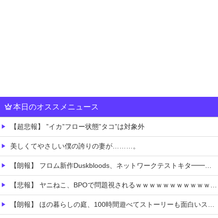
本日のオススメニュース
【超悲報】 ”イカ”フロー状態”タコ”は対象外
美しくてやさしい僕の誇りの妻が………。
【朗報】 フロム新作Duskbloods、ネットワークテストキタ━━━━(゜∀゜)━━━━!!
【悲報】 ヤニねこ、BPOで問題視されるｗｗｗｗｗｗｗｗｗｗｗｗｗ
【朗報】 ほの暮らしの庭、100時間遊べてストーリーも面白いスタバレの上位互換だとまじで好評