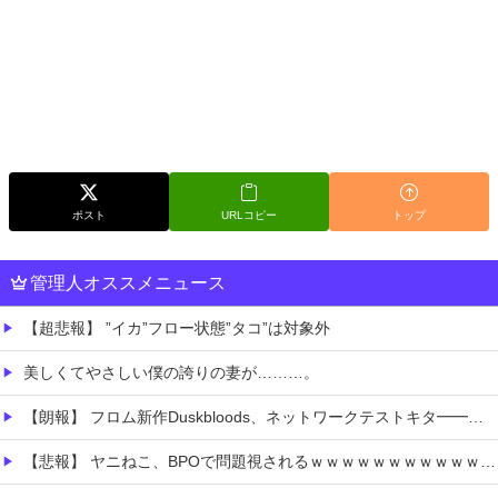
ポスト
URLコピー
トップ
管理人オススメニュース
【超悲報】 ”イカ”フロー状態”タコ”は対象外
美しくてやさしい僕の誇りの妻が………。
【朗報】 フロム新作Duskbloods、ネットワークテストキタ━━━━(゜∀゜)━━━━!!
【悲報】 ヤニねこ、BPOで問題視されるｗｗｗｗｗｗｗｗｗｗｗｗｗ