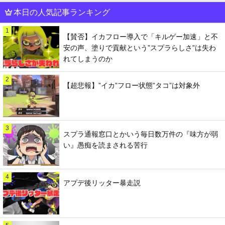
本日の人気記事ランキング
1
【賛否】イカフロー導入で「キルゲー加速」と不
安の声、塗りで貢献という”スプラらしさ”は失わ
れてしまうのか
2
【超悲報】”イカ”フロー状態”タコ”は対象外
3
スプラ通報窓口とかいう毎日数万件の『味方が弱
い』愚痴を読まされる苦行
4
アプデ後リッター暴走説