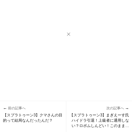
←
→
前の記事へ
次の記事へ
【スプラトゥーン3】クマさんの目
【スプラトゥーン3】まぎえーす氏
的って結局なんだったんだ？
ハイドラ引退！上級者に通用しな
い？ロボムしんどい！このまま弱
ブキの評価で落ち着くのか？！