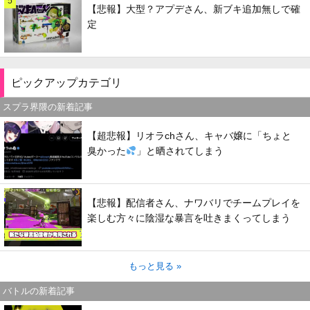
5
【悲報】大型？アプデさん、新ブキ追加無しで確
定
ピックアップカテゴリ
スプラ界隈の新着記事
【超悲報】リオラchさん、キャバ嬢に「ちょと
臭かった
」と晒されてしまう
【悲報】配信者さん、ナワバリでチームプレイを
楽しむ方々に陰湿な暴言を吐きまくってしまう
もっと見る »
バトルの新着記事