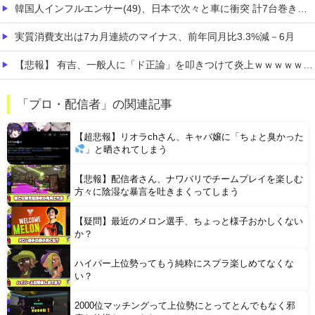
韓国人インフルエンサー(49)、日本で次々と車に衝突 計7台巻き込み 八王子
実質消費支出は7カ月連続のマイナス、前年同月比3.3%減－6月
【悲報】 有吉、一般人に「ド正論」を叩きつけて炎上ｗｗｗｗｗｗｗｗ
【極旨牛鉄板】 吉野家のステーキ定食1500円、ガチで美味そうｗｗｗ
「プロ・配信者」の関連記事
【衝撃】 「かわいい虫」ランキング、ついに発表される
【超悲報】リオラchさん、キャバ嬢に「ちょと臭かった
」と晒されてしまう
【悲報】配信者さん、ナワバリでチームプレイを楽しむ
方々に陰湿な暴言を吐きまくってしまう
【疑問】最近のメロン選手、ちょっと様子おかしくない
Powered by livedoor 相互RSS
か？
ハイパー上位勢ってもう純粋にスプラ楽しめてなくな
い？
2000位マッチングって上位勢にとってとんでもなく邪