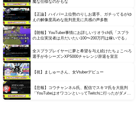
魔な仕様なのかもな
【正論】ハイパー上位勢のりしお選手、ガチってるがゆ
えの解像度高めな批判意見に共感の声多数
【朗報】YouTuber事情にお詳しいリオラch氏「スプラ
の上位実況者は月だいたい100〜200万円は稼いでる」
全スプラプレイヤーに夢と希望を与え続けたちょこぺろ
選手が今シーズンXP5000チャレンジ辞退を宣言
【祝】ましゅーさん、女Vtuberデビュー
【悲報】コウチャンネル氏、配信でスキマ氏を大批判
「YouTubeはオワコンといってTwitchに行ったがダメで
戻ってきたクズでダサいヤツ」