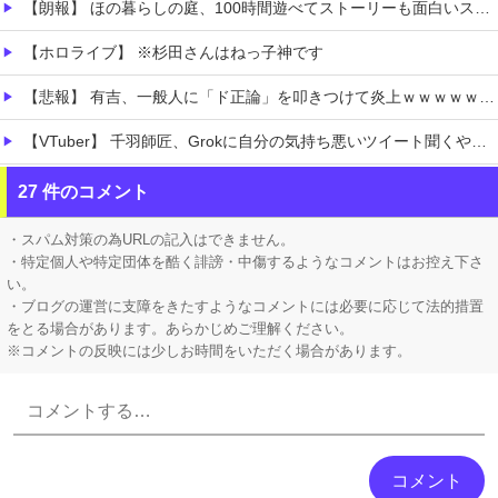
【朗報】 ほの暮らしの庭、100時間遊べてストーリーも面白いスタバレの上位互換だとまじで好評
【ホロライブ】 ※杉田さんはねっ子神です
【悲報】 有吉、一般人に「ド正論」を叩きつけて炎上ｗｗｗｗｗｗｗｗ
【VTuber】 千羽師匠、Grokに自分の気持ち悪いツイート聞くやつやってるのかなって思ったら相手鴨神やんけ
【極旨牛鉄板】 吉野家のステーキ定食1500円、ガチで美味そうｗｗｗ
27 件のコメント
【衝撃】 「かわいい虫」ランキング、ついに発表される
・スパム対策の為URLの記入はできません。
・特定個人や特定団体を酷く誹謗・中傷するようなコメントはお控え下さ
い。
・ブログの運営に支障をきたすようなコメントには必要に応じて法的措置
をとる場合があります。あらかじめご理解ください。
※コメントの反映には少しお時間をいただく場合があります。
Powered by livedoor 相互RSS