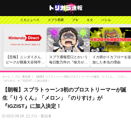
イカニュース
スプラ界隈
ブキ
ネタ
バトル
【悲報】ニンダイさん、
スプラ通報窓口とかいう
イカ研がイカフローを追
ピークが開幕大谷翔平の
毎日数万件の『味方が弱
加した本当の理由
がっかりダイレクトだっ
い』愚痴を読まされる苦
たと言われてしまう
行
ホーム
>
プロ・配信者
>
【朗報】スプラトゥーン3初のプロストリーマーが誕生「りうくん」「メロン」
「のりすけ」が『IGZIST』に加入決定！
【朗報】スプラトゥーン3初のプロストリーマーが誕
生「りうくん」「メロン」「のりすけ」が
『IGZIST』に加入決定！
2022.09.29
プロ・配信者