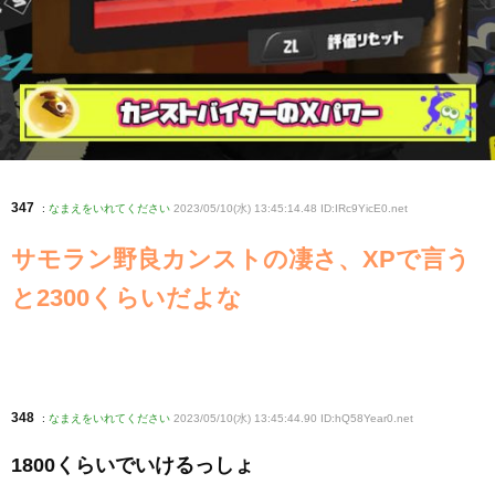
347
:
なまえをいれてください
2023/05/10(水) 13:45:14.48 ID:IRc9YicE0
.net
サモラン野良カンストの凄さ、XPで言う
と2300くらいだよな
348
:
なまえをいれてください
2023/05/10(水) 13:45:44.90 ID:hQ58Year0
.net
1800くらいでいけるっしょ