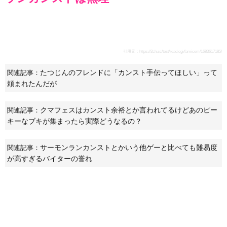
引用元：
https://2ch.sc/test/read.cgi/famicom/1683617185/
たつじんのフレンドに「カンスト手伝ってほしい」って
関連記事：
頼まれたんだが
クマフェスはカンスト余裕とか言われてるけどあのピー
関連記事：
キーなブキが集まったら実際どうなるの？
サーモンランカンストとかいう他ゲーと比べても難易度
関連記事：
が高すぎるバイターの誉れ