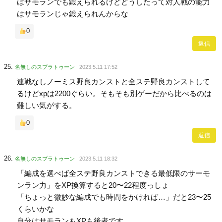
はサモランでも鍛えられるけどどうしたって対人戦の能力
はサモランじゃ鍛えられんからな
0
返信
名無しのスプラトゥーン
2023.5.11 17:52
連戦なしノーミス野良カンストと全ステ野良カンストして
るけどxpは2200ぐらい。そもそも別ゲーだから比べるのは
難しい気がする。
0
返信
名無しのスプラトゥーン
2023.5.11 18:32
「編成を選べば全ステ野良カンストできる最低限のサーモ
ンラン力」をXP換算すると20〜22程度っしょ
「ちょっと微妙な編成でも時間をかければ…」だと23〜25
くらいかな
自分はサモランもXPも後者です