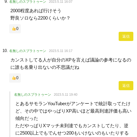
名無しのスプラトゥーン
2023.5.11 16:07
2000程度あれば行けそう
野良ソロなら2200くらいか？
0
返信
名無しのスプラトゥーン
2023.5.11 16:17
カンストしてる人が自分のXPを言えば議論の参考になるの
に誰も名乗り出ないの不思議だね
0
返信
名無しのスプラトゥーン
2023.5.11 19:40
とあるサモランYouTuberがアンケートで統計取ってたけ
ど、その中ではやっぱりXP高いほど最高到達評価も高い
傾向だった
ただやっぱりXマッチ未到達でもカンストしてたり、逆
に2500以上でもでんせつ200もいけないのもいたりする