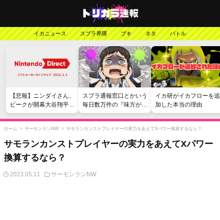
イカニュース
スプラ界隈
ブキ
ネタ
バトル
【悲報】ニンダイさん、
スプラ通報窓口とかいう
イカ研がイカフローを追
ピークが開幕大谷翔平の
毎日数万件の『味方が弱
加した本当の理由
がっかりダイレクトだっ
い』愚痴を読まされる苦
たと言われてしまう
行
ホーム
>
サーモンランNW
>
サモランカンストプレイヤーの実力をあえてXパワー換算するなら？
サモランカンストプレイヤーの実力をあえてXパワー
換算するなら？
2023.05.11
サーモンランNW