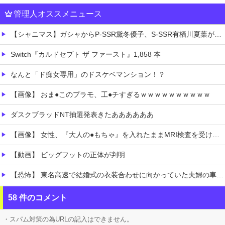
管理人オススメニュース
【シャニマス】ガシャからP-SSR黛冬優子、S-SSR有栖川夏葉が登場！イベントS-SR福丸小糸！
Switch『カルドセプト ザ ファースト』1,858 本
なんと「ド痴女専用」のドスケベマンション！？
【画像】 おま●このプラモ、工●チすぎるｗｗｗｗｗｗｗｗｗｗ
ダスクブラッドNT抽選発表きたああああああ
【画像】 女性、『大人の●もちゃ』を入れたままMRI検査を受けた結果 →
【動画】 ビッグフットの正体が判明
【恐怖】 東名高速で結婚式の衣装合わせに向かっていた夫婦の車に何度も何度も追突した60歳の男がヤバすぎる…こんなのに遭遇したらどうすればいいの？
【ネオポルテ】 実写配信中に金〇が映る大事故が発生!?
58 件のコメント
にじさんじ「緑仙」謝罪と募集を一緒にして怒られる「VTuberが歌ってこなかった埋もれた曲」ボカロPの抗議で歌ってみた非公開になること心配する声
・スパム対策の為URLの記入はできません。