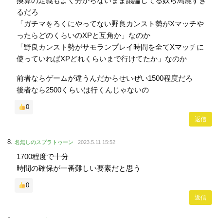
換算の定義もよく分からないまま議論してる奴ら馬鹿すぎ
るだろ
「ガチマをろくにやってない野良カンスト勢がXマッチや
ったらどのくらいのXPと互角か」なのか
「野良カンスト勢がサモランプレイ時間を全てXマッチに
使っていればXPどれくらいまで行けてたか」なのか
前者ならゲームが違うんだからせいぜい1500程度だろ
後者なら2500くらいは行くんじゃないの
0
返信
名無しのスプラトゥーン
2023.5.11 15:52
1700程度で十分
時間の確保が一番難しい要素だと思う
0
返信