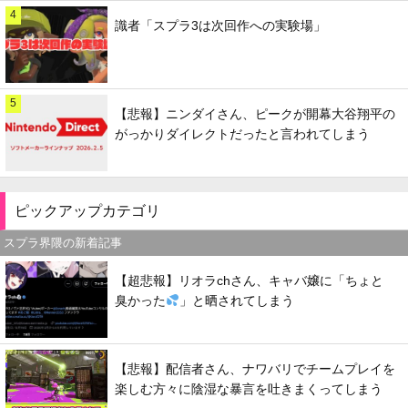
4
識者「スプラ3は次回作への実験場」
5
【悲報】ニンダイさん、ピークが開幕大谷翔平の
がっかりダイレクトだったと言われてしまう
ピックアップカテゴリ
スプラ界隈の新着記事
【超悲報】リオラchさん、キャバ嬢に「ちょと
臭かった
」と晒されてしまう
【悲報】配信者さん、ナワバリでチームプレイを
楽しむ方々に陰湿な暴言を吐きまくってしまう