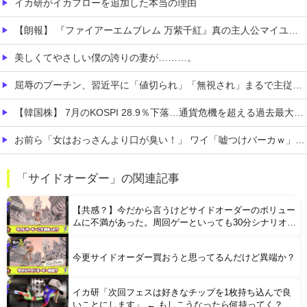
イカ研がイカフローを追加した本当の理由
【朗報】 『ファイアーエムブレム 万紫千紅』真の主人公マイユニはキャラメイクが可能
美しくてやさしい僕の誇りの妻が………。
屈辱のプーチン、習近平に「値切られ」「無視され」まるで主従関係…ロシアが中国の属国になりつつある！
【韓国株】 7月のKOSPI 28.9％下落…通貨危機を超える過去最大の下げ幅
お前ら「女はおっさんより口が臭い！」 ワイ「嘘つけバーカｗ」⇒w
お前ら『ペルチェ素子の首ネッククーラー』使ったことあるか？
「サイドオーダー」の関連記事
まだ墓石があるだけマシと見るべきか。今はもう合葬墓ばかり
【共感？】今だから言うけどサイドオーダーのボリュー
ムに不満があった。周回ゲーといっても30分シナリオは
結局30分シナリオでしかない
今更サイドオーダー買おうと思ってるんだけど異端か？
イカ研「次回フェスは好きなチップを1枚持ち込んで良
Powered by livedoor 相互RSS
いことにします」 ← もしこうなったら何持ってく？