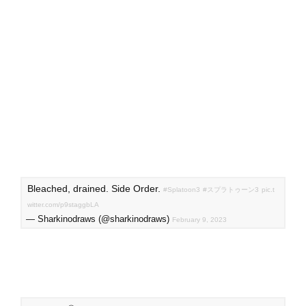
Bleached, drained. Side Order.
#Splatoon3
#スプラトゥーン3
pic.t
witter.com/p9staggbLA
— Sharkinodraws (@sharkinodraws)
February 9, 2023