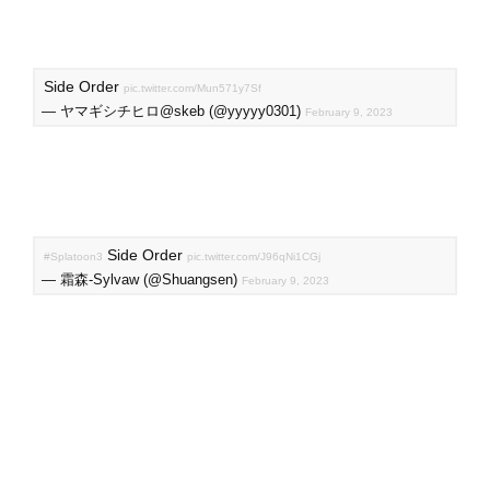
Side Order
pic.twitter.com/Mun571y7Sf
— ヤマギシチヒロ@skeb (@yyyyy0301)
February 9, 2023
Side Order
#Splatoon3
pic.twitter.com/J96qNi1CGj
— 霜森-Sylvaw (@Shuangsen)
February 9, 2023