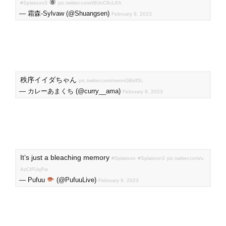
⑧
#Splatoon3
pic.twitter.com/t8UnC6cLKh
— 霜森-Sylvaw (@Shuangsen)
February 9, 2023
秩序イイダちゃん
pic.twitter.com/mvnnGBdf5L
— カレーあまくち (@curry__ama)
February 9, 2023
It’s just a bleaching memory
#Splatoon
#Splatoon3
pic.twitter.com/u
AzCIFUqPw
— Pufuu
(@PufuuLive)
February 9, 2023