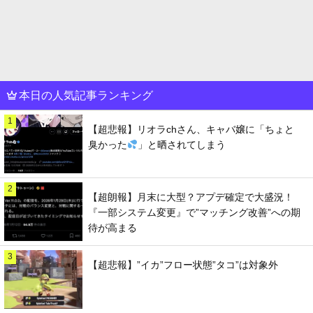
本日の人気記事ランキング
1
【超悲報】リオラchさん、キャバ嬢に「ちょと
臭かった
」と晒されてしまう
2
【超朗報】月末に大型？アプデ確定で大盛況！
『一部システム変更』で”マッチング改善”への期
待が高まる
3
【超悲報】”イカ”フロー状態”タコ”は対象外