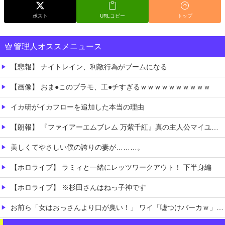
ポスト
URLコピー
トップ
管理人オススメニュース
【悲報】 ナイトレイン、利敵行為がブームになる
【画像】 おま●このプラモ、工●チすぎるｗｗｗｗｗｗｗｗｗｗ
イカ研がイカフローを追加した本当の理由
【朗報】 『ファイアーエムブレム 万紫千紅』真の主人公マイユニはキャラメイクが可能
美しくてやさしい僕の誇りの妻が………。
【ホロライブ】 ラミィと一緒にレッツワークアウト！ 下半身編
【ホロライブ】 ※杉田さんはねっ子神です
お前ら「女はおっさんより口が臭い！」 ワイ「嘘つけバーカｗ」⇒w