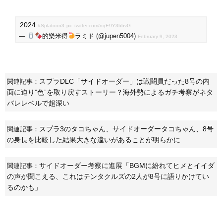
2024
#Splatoon3
pic.twitter.com/nqE9Y3bbvG
—
的樂米得
ラミド (@jupen5004)
February 9, 2023
スプラDLC「サイドオーダー」は戦闘員だった8号の内
関連記事：
面に迫り”色”を取り戻すストーリー？海外勢によるガチ考察がネタ
バレレベルで超深い
スプラ3のタコちゃん、サイドオーダータコちゃん、8号
関連記事：
の身長を比較した結果大きな違いがあることが明らかに
サイドオーダー考察に進展「BGMに紛れてヒメとイイダ
関連記事：
の声が聞こえる、これはテンタクルズの2人が8号に語りかけてい
るのかも」