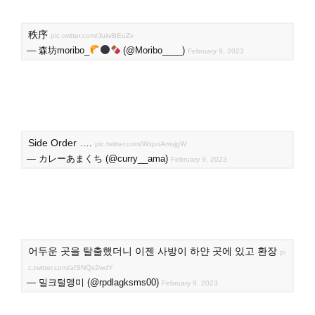
秩序
pic.twitter.com/JuiivBEuZv
— 森坊moribo_
(@Moribo____)
February 9, 2023
Side Order ….
pic.twitter.com/WxpoAmvjgW
— カレーあまくち (@curry__ama)
February 9, 2023
어두운 곳을 탈출했더니 이젠 사방이 하얀 곳에 있고 환장
pi
c.twitter.com/afSNQx2wdY
— 밀크털멩미 (@rpdlagksms00)
February 9, 2023