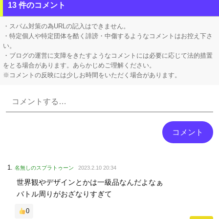
お前ら『ペルチェ素子の首ネッククーラー』使ったことあるか？
13 件のコメント
まだ墓石があるだけマシと見るべきか。今はもう合葬墓ばかり
・スパム対策の為URLの記入はできません。
・特定個人や特定団体を酷く誹謗・中傷するようなコメントはお控え下さ
い。
・ブログの運営に支障をきたすようなコメントには必要に応じて法的措置
をとる場合があります。あらかじめご理解ください。
※コメントの反映には少しお時間をいただく場合があります。
Powered by livedoor 相互RSS
名無しのスプラトゥーン
2023.2.10 20:34
世界観やデザインとかは一級品なんだよなぁ
バトル周りがおざなりすぎて
0