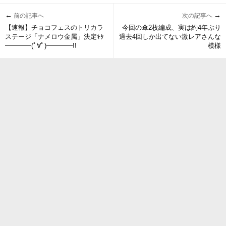
←
→
前の記事へ
次の記事へ
【速報】チョコフェスのトリカラ
今回の傘2枚編成、実は約4年ぶり
ステージ「ナメロウ金属」決定ｷﾀ
過去4回しか出てない激レアさんな
━━━━(ﾟ∀ﾟ)━━━━!!
模様