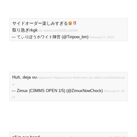
サイドオーダー楽しみすぎる
取り急ぎrkgk
pic.twitter.com/GZBLuIZ5B5
— てぃりぽうホワイト陣営 (@Tiripow_bm)
February 9, 2023
Huh, deja vu
#splatoon3
#splatoonart
#sideorder
pic.twitter.com/c6e9x3cak
w
— Zimux (C0MMS OPEN 1/5) (@ZimuxNowChock)
February 9, 20
23
all in our head