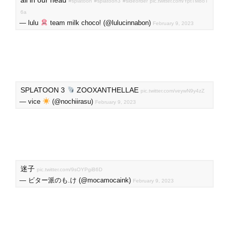
#splatoon
#splatoon3
#sideorder
pic.twitter.com/YptTM8oT
6a
— lulu
team milk choco! (@lulucinnabon)
February 9, 2023
SPLATOON 3
ZOOXANTHELLAE
pic.twitter.com/veywN9y4zZ
— vice
(@nochiirasu)
February 9, 2023
迷子
pic.twitter.com/9sOYPgiB6D
— ビター派のも.け (@mocamocaink)
February 9, 2023