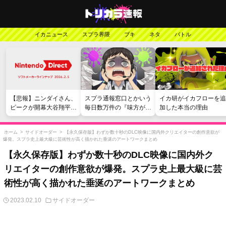
イカニュース
スプラ界隈
ブキ
ネタ
バトル
【悲報】ニンダイさん、
スプラ通報窓口とかいう
イカ研がイカフローを追
ピークが開幕大谷翔平の
毎日数万件の『味方が弱
加した本当の理由
がっかりダイレクトだっ
い』愚痴を読まされる苦
たと言われてしまう
行
ホーム
>
サイドオーダー
>
【永久保存版】わずか数十秒のDLC映像に国内外クリエイターの創作意欲が
爆発。スプラ史上最大級に芸術性が高く描かれた垂涎のアートワークまとめ
【永久保存版】わずか数十秒のDLC映像に国内外ク
リエイターの創作意欲が爆発。スプラ史上最大級に芸
術性が高く描かれた垂涎のアートワークまとめ
2023.02.10
サイドオーダー