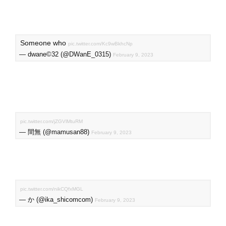
Someone who
pic.twitter.com/Kc9wBkhcNp
— dwane©32 (@DWanE_0315)
February 9, 2023
pic.twitter.com/jZGVlMtuRM
— 間無 (@mamusan88)
February 9, 2023
pic.twitter.com/nikCQfxMGL
— か (@ika_shicomcom)
February 9, 2023