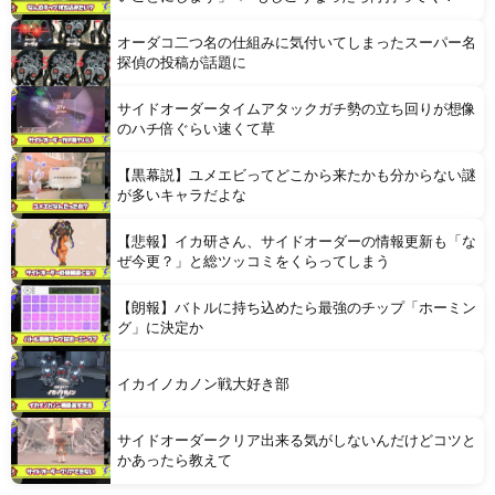
オーダコ二つ名の仕組みに気付いてしまったスーパー名
探偵の投稿が話題に
サイドオーダータイムアタックガチ勢の立ち回りが想像
のハチ倍ぐらい速くて草
【黒幕説】ユメエビってどこから来たかも分からない謎
が多いキャラだよな
【悲報】イカ研さん、サイドオーダーの情報更新も「な
ぜ今更？」と総ツッコミをくらってしまう
【朗報】バトルに持ち込めたら最強のチップ「ホーミン
グ」に決定か
イカイノカノン戦大好き部
サイドオーダークリア出来る気がしないんだけどコツと
かあったら教えて