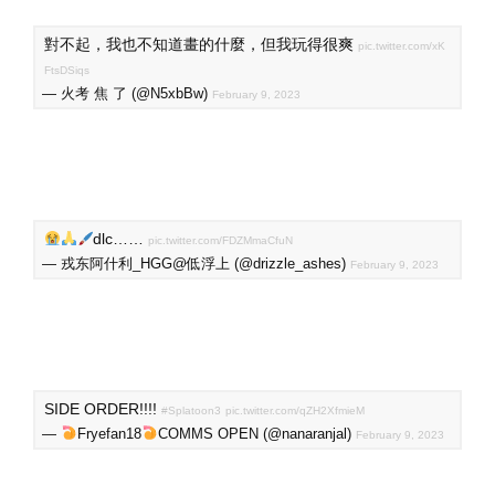
對不起，我也不知道畫的什麼，但我玩得很爽
pic.twitter.com/xK
FtsDSiqs
— 火考 焦 了 (@N5xbBw)
February 9, 2023
dlc……
pic.twitter.com/FDZMmaCfuN
— 戎东阿什利_HGG@低浮上 (@drizzle_ashes)
February 9, 2023
SIDE ORDER!!!!
#Splatoon3
pic.twitter.com/qZH2XfmieM
—
Fryefan18
COMMS OPEN (@nanaranjal)
February 9, 2023