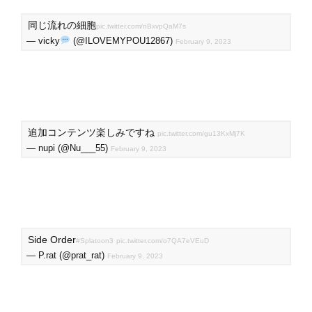
同じ流れの細胞
pic.twitter.com/nBxvpQaM7s
— vicky
(@ILOVEMYPOU12867)
February 9, 2023
追加コンテンツ楽しみですね
pic.twitter.com/gu13KxMj7K
— nupi (@Nu___55)
February 9, 2023
Side Order
#Splatoon3
pic.twitter.com/o7QA7eVEuD
— P.rat (@prat_rat)
February 9, 2023