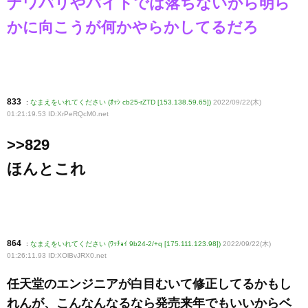
ナワバリやバイトでは落ちないから明ら
かに向こうが何かやらかしてるだろ
833
:
なまえをいれてください (ｵｯｼ cb25-rZTD [153.138.59.65])
2022/09/22(木)
01:21:19.53 ID:XrPeRQcM0
.net
>>829
ほんとこれ
864
:
なまえをいれてください (ﾜｯﾁｮｲ 9b24-2/+q [175.111.123.98])
2022/09/22(木)
01:26:11.93 ID:XOlBvJRX0
.net
任天堂のエンジニアが白目むいて修正してるかもし
れんが、こんなんなるなら発売来年でもいいからベ