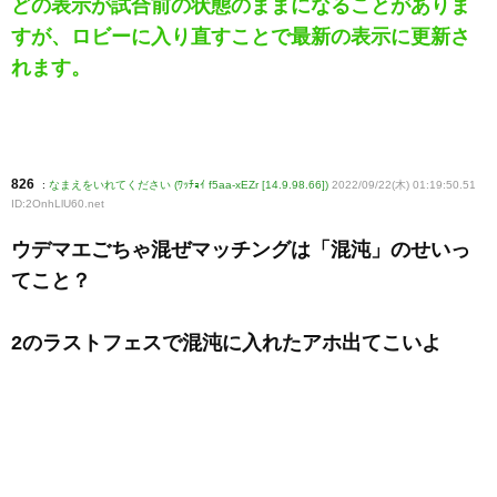
どの表示が試合前の状態のままになることがありま
すが、ロビーに入り直すことで最新の表示に更新さ
れます。
826
:
なまえをいれてください (ﾜｯﾁｮｲ f5aa-xEZr [14.9.98.66])
2022/09/22(木) 01:19:50.51
ID:2OnhLlU60
.net
ウデマエごちゃ混ぜマッチングは「混沌」のせいっ
てこと？
2のラストフェスで混沌に入れたアホ出てこいよ