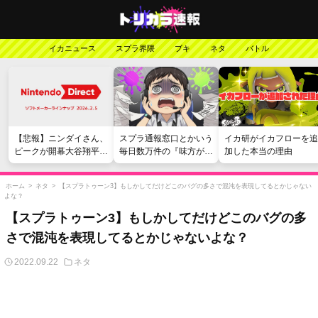
イカニュース
スプラ界隈
ブキ
ネタ
バトル
【悲報】ニンダイさん、
スプラ通報窓口とかいう
イカ研がイカフローを追
ピークが開幕大谷翔平の
毎日数万件の『味方が弱
加した本当の理由
がっかりダイレクトだっ
い』愚痴を読まされる苦
たと言われてしまう
行
ホーム
>
ネタ
>
【スプラトゥーン3】もしかしてだけどこのバグの多さで混沌を表現してるとかじゃない
よな？
【スプラトゥーン3】もしかしてだけどこのバグの多
さで混沌を表現してるとかじゃないよな？
2022.09.22
ネタ