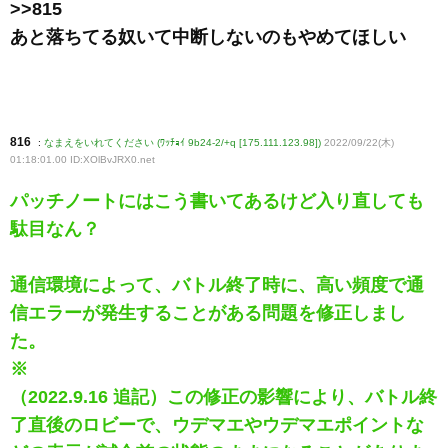
>>815
あと落ちてる奴いて中断しないのもやめてほしい
816
:
なまえをいれてください (ﾜｯﾁｮｲ 9b24-2/+q [175.111.123.98])
2022/09/22(木)
01:18:01.00 ID:XOlBvJRX0
.net
パッチノートにはこう書いてあるけど入り直しても
駄目なん？
通信環境によって、バトル終了時に、高い頻度で通
信エラーが発生することがある問題を修正しまし
た。
※
（2022.9.16 追記）この修正の影響により、バトル終
了直後のロビーで、ウデマエやウデマエポイントな