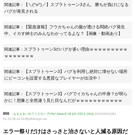
【＼(^o^)／】スプラトゥーン3さん、勝ちが負けになる
関連記事：
バグが発見される
【緊急速報】フウカちゃんの服が透ける悶絶バグ発生
関連記事：
中、イカす紳士のみんなわかってるよな？【画像・動画あり】
スプラトゥーン3のバグが多い理由ｗｗｗｗｗｗｗｗｗ
関連記事：
ｗｗｗｗｗｗｗ
【スプラトゥーン3】バグを利用し絶対に壊せない場所
関連記事：
にビーコンを設置する悪質なプレイヤーが出没中！
【スプラトゥーン3】バグでイカちゃんの中身？が明ら
関連記事：
かに！想像と全然違う見た目なんだがｗｗｗｗｗｗｗｗｗｗｗ
806
:
なまえをいれてください (ﾜｯﾁｮｲ 0dab-E+l9 [42.150.4.181])
2022/09/22(木)
01:15:59.42 ID:RQrfh8mQ0
.net
エラー祭りだけはさっさと治さないと人減る原因だ