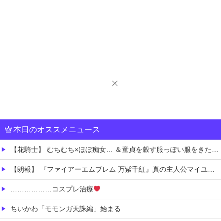
本日のオススメニュース
【花騎士】 むちむち×ほぼ痴女… ＆童貞を穀す服っぽい服をきたホウオウボクへの反応！！！
【朗報】 『ファイアーエムブレム 万紫千紅』真の主人公マイユニはキャラメイクが可能
………………コスプレ治療
ちいかわ「モモンガ天誅編」始まる