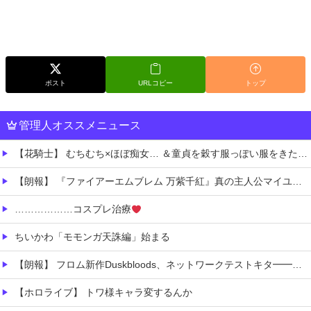
ポスト
URLコピー
トップ
管理人オススメニュース
【花騎士】 むちむち×ほぼ痴女… ＆童貞を穀す服っぽい服をきたホウオウボクへの反応！！！
【朗報】 『ファイアーエムブレム 万紫千紅』真の主人公マイユニはキャラメイクが可能
………………コスプレ治療
ちいかわ「モモンガ天誅編」始まる
【朗報】 フロム新作Duskbloods、ネットワークテストキタ━━━━(゜∀゜)━━━━!!
【ホロライブ】 トワ様キャラ変するんか