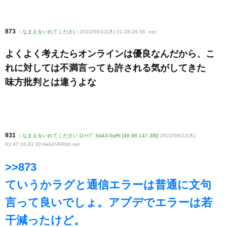
873
:
なまえをいれてください
2022/09/22(木) 01:28:28.58
.net
よくよく考えたらオンラインは優良なんだから、こ
れに対しては不満言っても許される気がしてきた
味方批判とは違うよな
931
:
なまえをいれてください (ｽｯｯﾌﾟ Sd43-0qRt [49.98.147.38])
2022/09/22(木)
01:47:16.91 ID:Heb0VARdd
.net
>>873
ていうかラグと通信エラーは普通に文句
言って良いでしょ。アプデでエラーは若
干減ったけど。