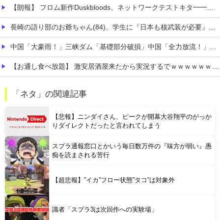
【朗報】 フロム新作Duskbloods、ネットワークテストキタ━━━━(゜∀゜)━━━━!!
長崎の語り部のお爺ちゃん(84)、学生に『日本も核武装が必要』と言われびっくり
中国「大豪雨！」三峡ダム「基礎部分破損」中国「全力放流！」台風13号「中国上陸予測」台風15号「中国接近（画像」中国「台風同時上陸！（穀物生産が壊滅危機」→
【お通し食べ放題】 激安居酒屋来たから実況するでｗｗｗｗｗｗｗｗ（画像あり）
【消費税1%になったら】 町のお弁当屋さん「申し訳ないがその分商品代を値上げして店頭価格を変えない」
「ネタ」の関連記事
お高いテント、盗まれそうで怖くない？
【悲報】ニンダイさん、ピークが開幕大谷翔平のがっか
りダイレクトだったと言われてしまう
スプラ通報窓口とかいう毎日数万件の『味方が弱い』愚
痴を読まされる苦行
Powered by livedoor 相互RSS
【超悲報】”イカ”フロー状態”タコ”は対象外
識者「スプラ3は次回作への実験場」