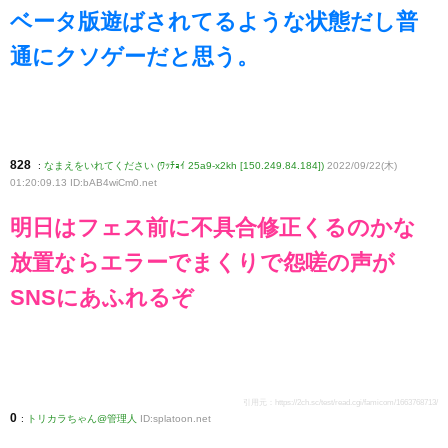
ベータ版遊ばされてるような状態だし普
通にクソゲーだと思う。
828
:
なまえをいれてください (ﾜｯﾁｮｲ 25a9-x2kh [150.249.84.184])
2022/09/22(木)
01:20:09.13 ID:bAB4wiCm0
.net
明日はフェス前に不具合修正くるのかな
放置ならエラーでまくりで怨嗟の声が
SNSにあふれるぞ
引用元：
https://2ch.sc/test/read.cgi/famicom/1663768713/
0
:
トリカラちゃん@管理人
ID:splatoon.net