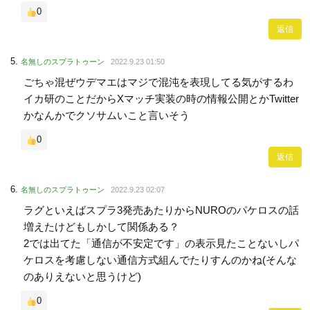
0
返信
名無しのスプラトゥーン
2022.9.23 01:50
ごちゃ混ぜウデマエはマジで混沌を表現してる気がするわ
イカ研のことだからXマッチ実装の時の情報公開とかTwitter
かなんかでクソサムいこと言いそう
0
返信
名無しのスプラトゥーン
2022.9.23 02:07
ラグといえばスプラ3発売あたりからNUROのパケロスの話
増えたけどもしかして関係ある？
2では出てた「通信が不安定です」の表示見たことないしパ
ケロスを考慮しない通信方式組んでたりすんのかね(そんな
のありえないと思うけど)
0