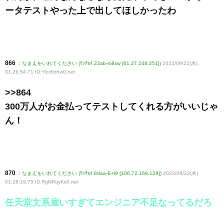
ータテストやった上で出してほしかったわ
866
:
なまえをいれてください (ﾜｯﾁｮｲ 23ab-m8sw [61.27.248.251])
2022/09/22(木)
01:26:54.71 ID:Ylcx6zhw0
.net
>>864
300万人がお金払ってテストしてくれる方がいいじゃ
ん！
870
:
なまえをいれてください (ﾜｯﾁｮｲ 8daa-E+l9 [106.72.169.129])
2022/09/22(木)
01:28:19.75 ID:RgNPqyKs0
.net
任天堂文系雇いすぎてエンジニア不足なってるだろ