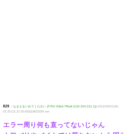
829
:
なまえをいれてください (ﾜｯﾁｮｲ 03b4-7Rm9 [133.203.231.1])
2022/09/22(木)
01:20:22.22 ID:GDQUBZSG0
.net
エラー周り何も直ってないじゃん