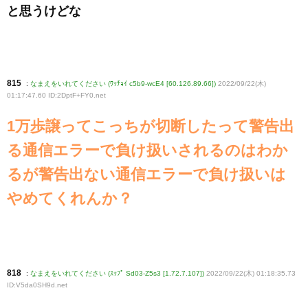
と思うけどな
815
:
なまえをいれてください (ﾜｯﾁｮｲ c5b9-wcE4 [60.126.89.66])
2022/09/22(木)
01:17:47.60 ID:2DptF+FY0
.net
1万歩譲ってこっちが切断したって警告出
る通信エラーで負け扱いされるのはわか
るが警告出ない通信エラーで負け扱いは
やめてくれんか？
818
:
なまえをいれてください (ｽｯﾌﾟ Sd03-Z5s3 [1.72.7.107])
2022/09/22(木) 01:18:35.73
ID:V5da0SH9d
.net