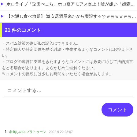
ホロライブ「兎田ぺこら」ホロ夏アモアス炎上！嘘が嫌い「姫森ルーナ」筋を通す「大空スバル」ケモミミリーグにコラボ被せることへ抗議の意思表示か
【お通し食べ放題】 激安居酒屋来たから実況するでｗｗｗｗｗｗｗｗ（画像あり）
【消費税1%になったら】 町のお弁当屋さん「申し訳ないがその分商品代を値上げして店頭価格を変えない」
21 件のコメント
お高いテント、盗まれそうで怖くない？
・スパム対策の為URLの記入はできません。
・特定個人や特定団体を酷く誹謗・中傷するようなコメントはお控え下さ
い。
・ブログの運営に支障をきたすようなコメントには必要に応じて法的措置
をとる場合があります。あらかじめご理解ください。
※コメントの反映には少しお時間をいただく場合があります。
Powered by livedoor 相互RSS
名無しのスプラトゥーン
2022.9.22 23:07