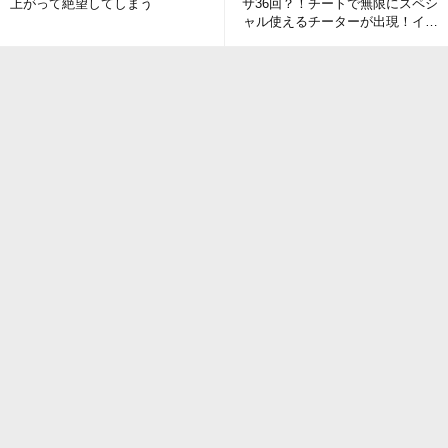
上がって絶望してしまう
サ36回？！チートで無限にスペシ
ャル使えるチーターが出現！イカ
研とのイタチごっこ開始か