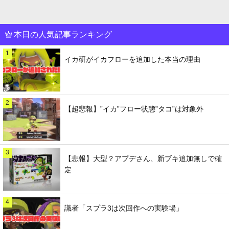
本日の人気記事ランキング
1
イカ研がイカフローを追加した本当の理由
2
【超悲報】”イカ”フロー状態”タコ”は対象外
3
【悲報】大型？アプデさん、新ブキ追加無しで確
定
4
識者「スプラ3は次回作への実験場」