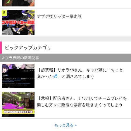
5
アプデ後リッター暴走説
ピックアップカテゴリ
スプラ界隈の新着記事
【超悲報】リオラchさん、キャバ嬢に「ちょと
臭かった
」と晒されてしまう
【悲報】配信者さん、ナワバリでチームプレイを
楽しむ方々に陰湿な暴言を吐きまくってしまう
もっと見る »