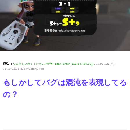
801
:
なまえをいれてください (ﾜｯﾁｮｲ 6da4-YA5V [112.137.85.23])
2022/09/22(木)
01:15:02.31 ID:im+02EHj0
.net
もしかしてバグは混沌を表現してる
の？