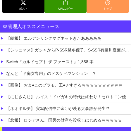
ポスト
URLコピー
トップ
管理人オススメニュース
【朗報】 エルデンリングマグネットきたあああああ
【シャニマス】ガシャからP-SSR黛冬優子、S-SSR有栖川夏葉が登場！イベントS-SR福丸小糸！
Switch『カルドセプト ザ ファースト』1,858 本
なんと「ド痴女専用」のドスケベマンション！？
【画像】 おま●このプラモ、工●チすぎるｗｗｗｗｗｗｗｗｗｗ
【にじさんじ】 ルイス「ドパガキの時代は終わり！セロトニン優位のセロガキなるわよ！ンンンきんもちいい〜〜！！ドパドパドパ」【雀魂】
【ネオポルテ】 実写配信中に金〇が映る大事故が発生!?
【悲報】 ロシアさん、国民の財産を没収しはじめるｗｗｗｗｗ