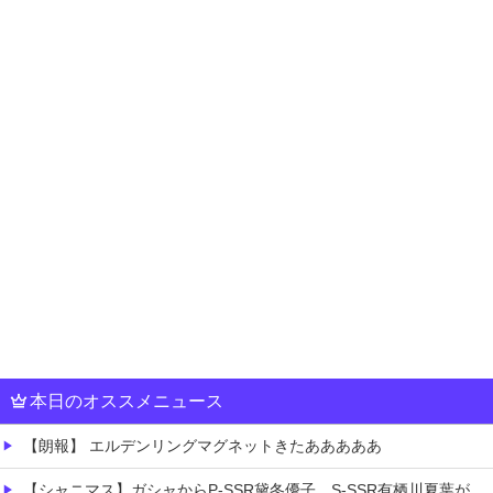
本日のオススメニュース
【朗報】 エルデンリングマグネットきたあああああ
【シャニマス】ガシャからP-SSR黛冬優子、S-SSR有栖川夏葉が登場！イベントS-SR福丸小糸！