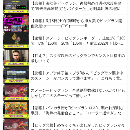
【悲報】海女美ビッグラン、復帰勢の介護や水没多発
Powered by livedoor 相互RSS
で”過去最高難易度”とバイターたちが阿鼻叫喚の地獄
【速報】3月8日(土)午前9時から海女美でビッグラン開
催決定ｷﾀ━━━━(ﾟ∀ﾟ)━━━━!!
【速報】スメーシービッグランボーダー、上位1%「185
個」5%「158個」20%「136個」と前回2022年と比べて
大幅に上昇した模様
【甘え？】スタダ以外のビッグランでカンスト目指すの
厳しいって…
【悲報】アプデ終了後スプラ3さん「ビッグラン襲来中
のスメーシーがバンカラで遊べます」 ← これもう世界
観破壊じゃん…
スメーシービッグラン、全然納品数稼げないんだけども
しかしてこのステージって難しい？
【悲報】バンカラ街が”ビッグランロス”に襲われ深刻な
事態、「海岸の発射台どこ？」「ローラー遅すぎ」など
無気力バイターが増加してしまう
【ビッグ悲報】めちゃくちゃ楽しかったビッグランが今