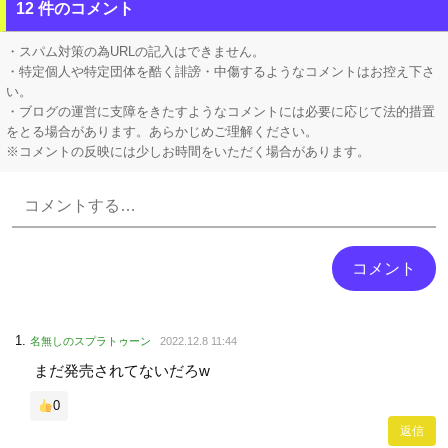
【画像】 女性、『大人の●もちゃ』を入れたままMRI検査を受けた結果 →
12 件のコメント
【動画】 ビッグフットの正体が判明
・スパム対策の為URLの記入はできません。
・特定個人や特定団体を酷く誹謗・中傷するようなコメントはお控え下さ
い。
・ブログの運営に支障をきたすようなコメントには必要に応じて法的措置
をとる場合があります。あらかじめご理解ください。
※コメントの反映には少しお時間をいただく場合があります。
Powered by livedoor 相互RSS
名無しのスプラトゥーン
2022.12.8 11:44
まだ発売されてないだろw
0
返信