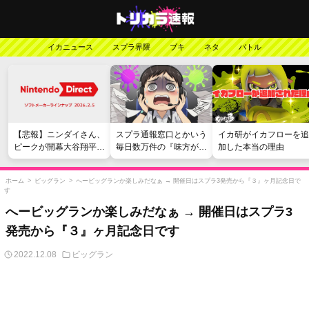
イカニュース
スプラ界隈
ブキ
ネタ
バトル
【悲報】ニンダイさん、
スプラ通報窓口とかいう
イカ研がイカフローを追
ピークが開幕大谷翔平の
毎日数万件の『味方が弱
加した本当の理由
がっかりダイレクトだっ
い』愚痴を読まされる苦
たと言われてしまう
行
ホーム
>
ビッグラン
>
へービッグランか楽しみだなぁ → 開催日はスプラ3発売から『３』ヶ月記念日で
す
へービッグランか楽しみだなぁ → 開催日はスプラ3
発売から『３』ヶ月記念日です
2022.12.08
ビッグラン