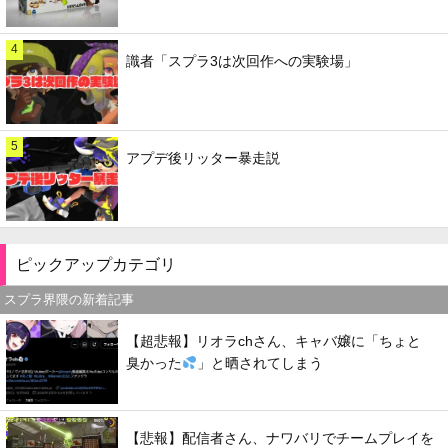
4
識者「スプラ3は次回作への実験場」
5
アプデ後リッター暴走説
ピックアップカテゴリ
スプラ界隈の新着記事
【超悲報】リオラchさん、キャバ嬢に「ちょと
臭かった
」と晒されてしまう
【悲報】配信者さん、ナワバリでチームプレイを