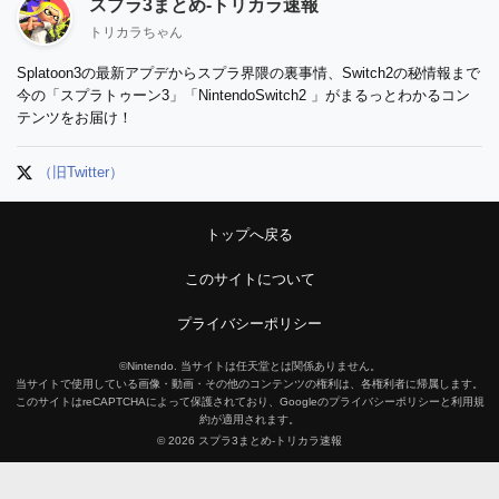
スプラ3まとめ-トリカラ速報
トリカラちゃん
Splatoon3の最新アプデからスプラ界隈の裏事情、Switch2の秘情報まで
今の「スプラトゥーン3」「NintendoSwitch2 」がまるっとわかるコン
テンツをお届け！
（旧Twitter）
トップへ戻る
このサイトについて
プライバシーポリシー
©Nintendo. 当サイトは任天堂とは関係ありません。
当サイトで使用している画像・動画・その他のコンテンツの権利は、各権利者に帰属します。
このサイトはreCAPTCHAによって保護されており、Googleのプライバシーポリシーと利用規
約が適用されます。
© 2026 スプラ3まとめ-トリカラ速報