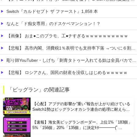
Switch『カルドセプト ザ ファースト』1,858 本
なんと「ド痴女専用」のドスケベマンション！？
【画像】 おま●このプラモ、工●チすぎるｗｗｗｗｗｗｗｗｗｗ
【悲報】 高市内閣、消費税1％表明でも支持率下落 →ついに６割割れ
彫り師YouTuber・しげち「刺青タトゥー入れてる奴は全員バカです」「すごい民度低い」「5000円好きなんすよ、バカって」
【悲報】 ロシアさん、国民の財産を没収しはじめるｗｗｗｗｗ
【画像】 女性、『大人の●もちゃ』を入れたままMRI検査を受けた結果 →
「ビッグラン」の関連記事
【動画】 ビッグフットの正体が判明
【心配】アプデの影響か”重い”報告が上がり続けている
Switch1勢はビッグランオカシラ連合の処理に耐えられ
るのか
【速報】海女美ビッグランボーダー、上位1%「183個」
5%「156個」20%「135個」に決定ｷﾀ━━━━(ﾟ
∀ﾟ)━━━━!!