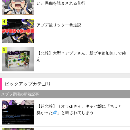
い』愚痴を読まされる苦行
4
アプデ後リッター暴走説
5
【悲報】大型？アプデさん、新ブキ追加無しで確
定
ピックアップカテゴリ
スプラ界隈の新着記事
【超悲報】リオラchさん、キャバ嬢に「ちょと
臭かった
」と晒されてしまう