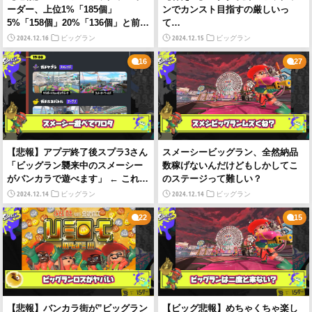
ーダー、上位1%「185個」
ンでカンスト目指すの厳しいっ
5%「158個」20%「136個」と前回
て…
2022年と比べて大幅に上昇した模
2024.12.16
2024.12.15
ビッグラン
ビッグラン
様
16
27
【悲報】アプデ終了後スプラ3さん
スメーシービッグラン、全然納品
「ビッグラン襲来中のスメーシー
数稼げないんだけどもしかしてこ
がバンカラで遊べます」 ← これも
のステージって難しい？
う世界観破壊じゃん…
2024.12.14
2024.12.14
ビッグラン
ビッグラン
22
15
【悲報】バンカラ街が”ビッグラン
【ビッグ悲報】めちゃくちゃ楽し