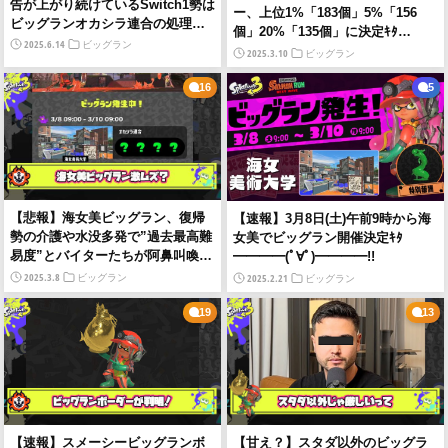
告が上がり続けているSwitch1勢は
ー、上位1%「183個」5%「156
ビッグランオカシラ連合の処理に
個」20%「135個」に決定ｷﾀ
耐えられるのか
2025.6.14
ビッグラン
━━━━(ﾟ∀ﾟ)━━━━!!
2025.3.10
ビッグラン
16
5
【悲報】海女美ビッグラン、復帰
【速報】3月8日(土)午前9時から海
勢の介護や水没多発で”過去最高難
女美でビッグラン開催決定ｷﾀ
易度”とバイターたちが阿鼻叫喚の
━━━━(ﾟ∀ﾟ)━━━━!!
地獄
2025.3.8
2025.2.21
ビッグラン
ビッグラン
19
13
【速報】スメーシービッグランボ
【甘え？】スタダ以外のビッグラ