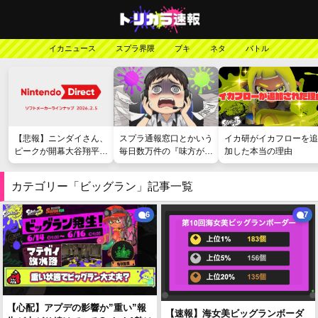
イカニュース
スプラ界隈
ブキ
ネタ
バトル
【悲報】ニンダイさん、
スプラ通報窓口とかいう
イカ研がイカフローを追
ピークが開幕大谷翔平の
毎日数万件の『味方が弱
加した本当の理由
がっかりダイレクトだっ
い』愚痴を読まされる苦
たと言われてしまう
行
カテゴリー「ビッグラン」記事一覧
6
7
【心配】アプデの影響か”重い”報
【速報】海女美ビッグランボーダ