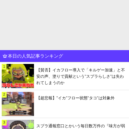
本日の人気記事ランキング
1
【賛否】イカフロー導入で「キルゲー加速」と不
安の声、塗りで貢献という”スプラらしさ”は失わ
れてしまうのか
2
【超悲報】”イカ”フロー状態”タコ”は対象外
3
スプラ通報窓口とかいう毎日数万件の『味方が弱