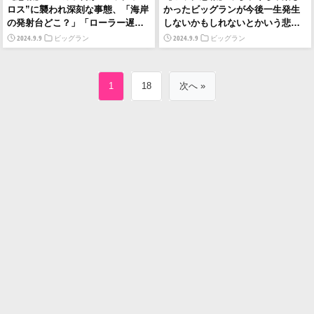
ロス”に襲われ深刻な事態、「海岸
かったビッグランが今後一生発生
の発射台どこ？」「ローラー遅す
しないかもしれないとかいう悲し
ぎ」など無気力バイターが増加し
み
2024.9.9
2024.9.9
ビッグラン
ビッグラン
てしまう
1
18
次へ »