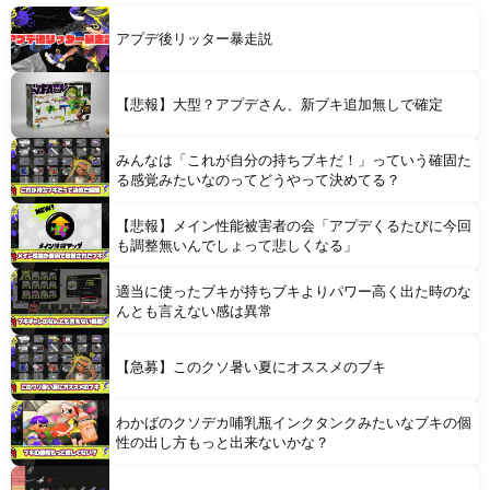
【熊本地震】 発生後に居酒屋店内から温泉が吹き出す ← これ前触れじゃね？
アプデ後リッター暴走説
【悲報】大型？アプデさん、新ブキ追加無しで確定
みんなは「これが自分の持ちブキだ！」っていう確固た
Powered by livedoor 相互RSS
る感覚みたいなのってどうやって決めてる？
【悲報】メイン性能被害者の会「アプデくるたびに今回
も調整無いんでしょって悲しくなる」
適当に使ったブキが持ちブキよりパワー高く出た時のな
んとも言えない感は異常
【急募】このクソ暑い夏にオススメのブキ
わかばのクソデカ哺乳瓶インクタンクみたいなブキの個
性の出し方もっと出来ないかな？