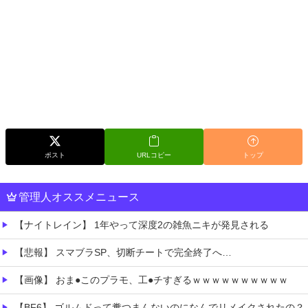
ポスト
URLコピー
トップ
管理人オススメニュース
【ナイトレイン】 1年やって深度2の雑魚ニキが発見される
【悲報】 スマブラSP、切断チートで完全終了へ…
【画像】 おま●このプラモ、工●チすぎるｗｗｗｗｗｗｗｗｗｗ
【BF6】 ゴルムドって糞つまんないのになんでリメイクされたの？