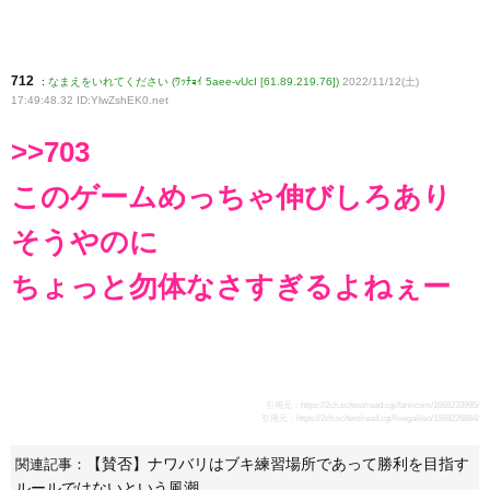
712
:
なまえをいれてください (ﾜｯﾁｮｲ 5aee-vUcI [61.89.219.76])
2022/11/12(土)
17:49:48.32 ID:YlwZshEK0
.net
>>703
このゲームめっちゃ伸びしろあり
そうやのに
ちょっと勿体なさすぎるよねぇー
引用元：
https://2ch.sc/test/read.cgi/famicom/1668233995/
引用元：
https://2ch.sc/test/read.cgi/livegalileo/1668226884/
【賛否】ナワバリはブキ練習場所であって勝利を目指す
関連記事：
ルールではないという風潮