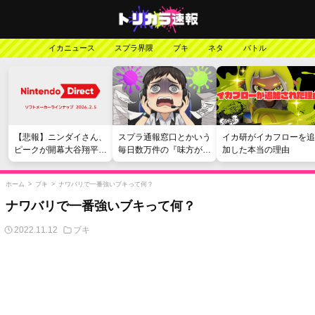
イカニュース
スプラ界隈
ブキ
ネタ
バトル
【悲報】ニンダイさん、
スプラ通報窓口とかいう
イカ研がイカフローを追
ピークが開幕大谷翔平の
毎日数万件の『味方が弱
加した本当の理由
がっかりダイレクトだっ
い』愚痴を読まされる苦
たと言われてしまう
行
ホーム
>
ブキ
>
ナワバリで一番強いブキって何？
ナワバリで一番強いブキって何？
2022.11.12
ブキ