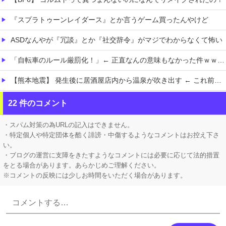
『スプラトゥーンレイダース』とか言うゲーム買ったんやけど
ASDなんやが『冗談』とか『社交辞令』がマジでわからなくて怖い
「自転車のルール厳罰化！」← 正直なんの意味もなかった件ｗｗｗｗｗｗｗｗ
【熊本地震】 発生後に居酒屋店内から温泉が吹き出す ← これ前触れじゃね？
【ホロEN】 カリオペ、劇場版『メイドインアビス』第一部の主題歌を担当！『アニソン歌手としてもどんどん駆け上がってるな』
22 件のコメント
【ホロライブ】 シャインマスカットとかいう物体贈答品として優秀すぎるよな
・スパム対策の為URLの記入はできません。
・特定個人や特定団体を酷く誹謗・中傷するようなコメントはお控え下さ
い。
・ブログの運営に支障をきたすようなコメントには必要に応じて法的措置
をとる場合があります。あらかじめご理解ください。
※コメントの反映には少しお時間をいただく場合があります。
Powered by livedoor 相互RSS