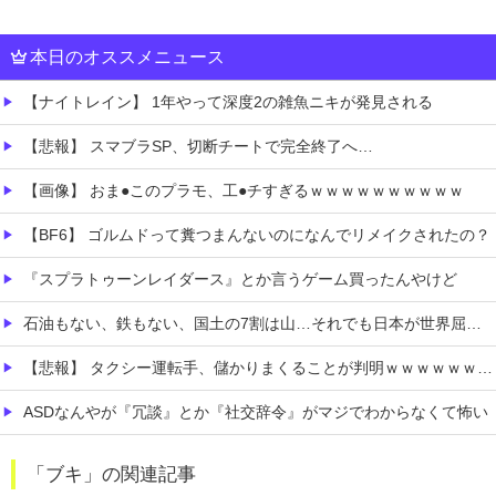
本日のオススメニュース
【ナイトレイン】 1年やって深度2の雑魚ニキが発見される
【悲報】 スマブラSP、切断チートで完全終了へ…
【画像】 おま●このプラモ、工●チすぎるｗｗｗｗｗｗｗｗｗｗ
【BF6】 ゴルムドって糞つまんないのになんでリメイクされたの？
『スプラトゥーンレイダース』とか言うゲーム買ったんやけど
石油もない、鉄もない、国土の7割は山…それでも日本が世界屈指の経済大国になれた「勤勉さ」以外の勝因！
【悲報】 タクシー運転手、儲かりまくることが判明ｗｗｗｗｗｗｗｗ
ASDなんやが『冗談』とか『社交辞令』がマジでわからなくて怖い
「自転車のルール厳罰化！」← 正直なんの意味もなかった件ｗｗｗｗｗｗｗｗ
「ブキ」の関連記事