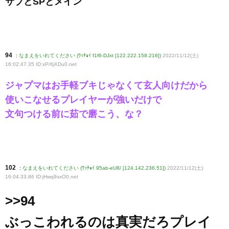
サブとSPとメイン
94
:
なまえをいれてください (ﾜｯﾁｮｲ f1f6-DJxt [122.222.158.216])
2022/11/12(土)
16:02:47.35 ID:xP/6jXDu0
.net
ジャプマはお手軽ブキじゃなくて玄人向けだから
使いこなせるプレイヤーが強いだけで
文句つける前に茹で磨こう、な？
102
:
なまえをいれてください (ﾜｯﾁｮｲ 95ab-eU8/ [124.142.236.51])
2022/11/12(土)
16:04:33.86 ID:jHwq9sxO0
.net
>>94
ぶっこわれるのは真実だろプレイ