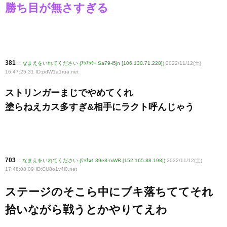
勝ち目が無さすぎる
381
:
なまえをいれてください (ｱｳｱｳｳｰ Sa79-i5jn [106.130.71.228])
2022/11/12(土)
16:47:25.31 ID:pdW1a1rua
.net
ストリンガーまじでやめてくれ
塗らねえカス多すぎ&相手にラクト呼んじゃう
703
:
なまえをいれてください (ﾜｯﾁｮｲ 89e8-/xWR [152.165.88.198])
2022/11/12(土)
17:48:08.09 ID:CU8o1v4l0
.net
ステージのそこら中にブキ落ちててそれ
拾いながら戦うとかやりてえわ