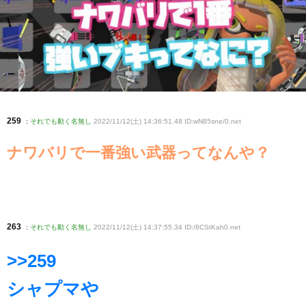
259
:
それでも動く名無し
2022/11/12(土) 14:36:51.48 ID:wN85sne/0
.net
ナワバリで一番強い武器ってなんや？
263
:
それでも動く名無し
2022/11/12(土) 14:37:55.34 ID:/8CStKah0
.net
>>259
シャプマや