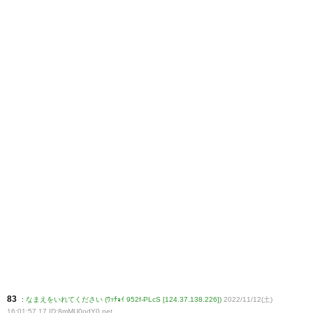
83
:
なまえをいれてください (ﾜｯﾁｮｲ 952f-PLcS [124.37.138.226])
2022/11/12(土)
16:01:57.17 ID:8mMU0odY0
.net