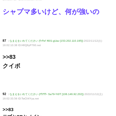
シャプマ多いけど、何が強いの
87
:
なまえをいれてください (ﾜｯﾁｮｲ f601-gUav [153.202.110.195])
2022/11/12(土)
16:02:10.38 ID:H0Q6yP760
.net
>>83
クイボ
92
:
なまえをいれてください (ｱｳｱｳｳｰ Sa79-Yt0T [106.146.92.202])
2022/11/12(土)
16:02:33.56 ID:TwCI/4Yya
.net
>>83