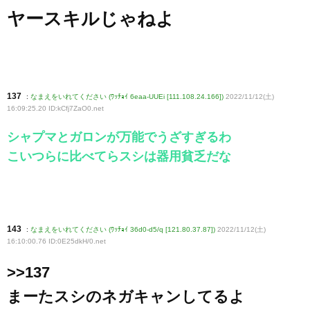
ヤースキルじゃねよ
137
:
なまえをいれてください (ﾜｯﾁｮｲ 6eaa-UUEi [111.108.24.166])
2022/11/12(土)
16:09:25.20 ID:kCfj7ZaO0
.net
シャプマとガロンが万能でうざすぎるわ
こいつらに比べてらスシは器用貧乏だな
143
:
なまえをいれてください (ﾜｯﾁｮｲ 36d0-d5/q [121.80.37.87])
2022/11/12(土)
16:10:00.76 ID:0E25dkH/0
.net
>>137
まーたスシのネガキャンしてるよ