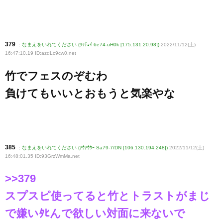
379
:
なまえをいれてください (ﾜｯﾁｮｲ 6e74-uH0k [175.131.20.98])
2022/11/12(土)
16:47:10.19 ID:azdLc9cw0
.net
竹でフェスのぞむわ
負けてもいいとおもうと気楽やな
385
:
なまえをいれてください (ｱｳｱｳｳｰ Sa79-7/DN [106.130.194.248])
2022/11/12(土)
16:48:01.35 ID:93GrzWmMa
.net
>>379
スプスピ使ってると竹とトラストがまじ
で嫌いﾀﾋんで欲しい対面に来ないで