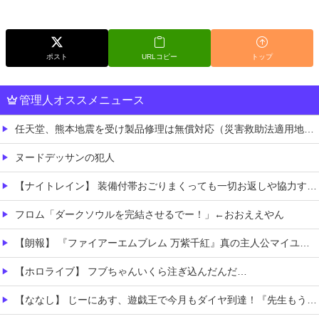
ポスト
URLコピー
トップ
管理人オススメニュース
任天堂、熊本地震を受け製品修理は無償対応（災害救助法適用地域）
ヌードデッサンの犯人
【ナイトレイン】 装備付帯おごりまくっても一切お返しや協力する気がないプレイヤーいるけど…
フロム「ダークソウルを完結させるでー！」←おおええやん
【朗報】 『ファイアーエムブレム 万紫千紅』真の主人公マイユニはキャラメイクが可能
【ホロライブ】 フブちゃんいくら注ぎ込んだんだ…
【ななし】 じーにあす、遊戯王で今月もダイヤ到達！『先生もう笑うしかなくなっとりますやん』『とんでもないバケモンを産み出してしまった』