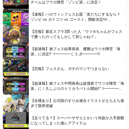
チームはフウカ陣営「ゾンビ派」に決定！
【速報】ハロウィンフェスお題「友だちにするなら？
ゾンビ vs ガイコツ vs ゴースト」開催決定ｷﾀ
━━━━(ﾟ∀ﾟ)━━━━!!
【悲報】最近スプラ3買った人「ウツホちゃんがフェス
Powered by livedoor 相互RSS
で勝ったのってもしかして初じゃね？」
【超速報】旅フェス結果発表、優勝はウツホ陣営「海
派」に決定ｹﾞｿ━━━━くコ:彡━━━━!!
【悲報】フェスさん、ガチのマジでつまらない
【超速報】旅フェス中間発表は超僅差でウツホ陣営「海
派」に！久しぶりのトリカラバトル開始ｹﾞｿ━━━━く
コ:彡━━━━!!
【全裸あり】公式様のすりみ連合イラストがえちえち過
ぎて限界突破
【足りてる？】スーパーサザエとかいう何故か入手困難
になってしまった激レアアイテム