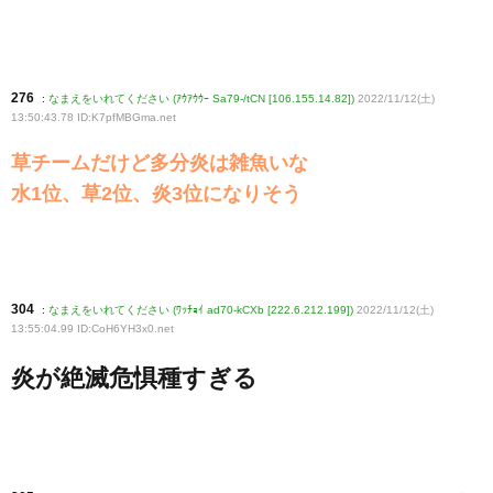
276
:
なまえをいれてください (ｱｳｱｳｳｰ Sa79-/tCN [106.155.14.82])
2022/11/12(土)
13:50:43.78 ID:K7pfMBGma
.net
草チームだけど多分炎は雑魚いな
水1位、草2位、炎3位になりそう
304
:
なまえをいれてください (ﾜｯﾁｮｲ ad70-kCXb [222.6.212.199])
2022/11/12(土)
13:55:04.99 ID:CoH6YH3x0
.net
炎が絶滅危惧種すぎる