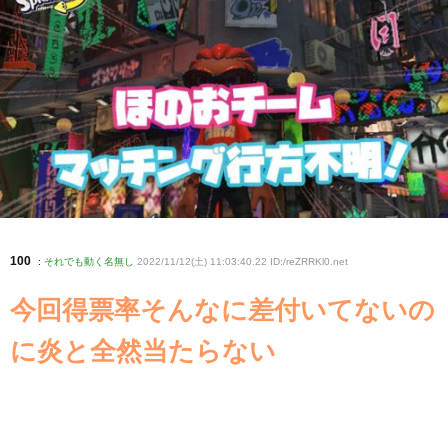
100
:
それでも動く名無し
2022/11/12(土) 11:03:40.22 ID:/reZRRKl0
.net
今回得票率そんなに差付いてないの
に炎と全然当たらない