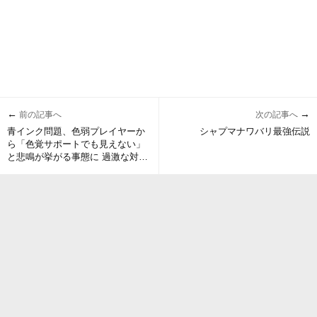
←
→
前の記事へ
次の記事へ
青インク問題、色弱プレイヤーか
シャプマナワバリ最強伝説
ら「色覚サポートでも見えない」
と悲鳴が挙がる事態に 過激な対策
を行うプレイヤーも