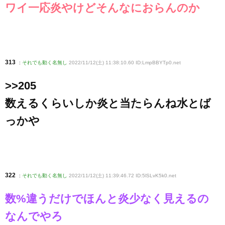
ワイ一応炎やけどそんなにおらんのか
313
:
それでも動く名無し
2022/11/12(土) 11:38:10.60 ID:LmpBBYTp0
.net
>>205
数えるくらいしか炎と当たらんね水とば
っかや
322
:
それでも動く名無し
2022/11/12(土) 11:39:46.72 ID:5lSLvK5k0
.net
数%違うだけでほんと炎少なく見えるの
なんでやろ