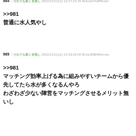
984
:
それでも動く名無し
2022/11/12(土) 13:17:15.25 ID:kc3wTXdFM
.net
>>981
普通に水人気やし
989
:
それでも動く名無し
2022/11/12(土) 13:18:29.00 ID:mLB9B/MXd
.net
>>981
マッチング効率上げる為に組みやすいチームから優
先してたら水が多くなるんやろ
わざわざ少ない陣営をマッチングさせるメリット無
いし