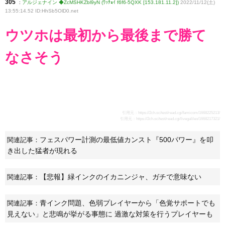
305
:
アルジェナイン ◆ZcMSHKZbl9yN (ﾜｯﾁｮｲ f6f6-5QXK [153.181.11.2])
2022/11/12(土)
13:55:14.52 ID:HhSb5OlD0
.net
ウツホは最初から最後まで勝て
なさそう
引用元：
https://2ch.sc/test/read.cgi/famicom/1668225213/
引用元：
https://2ch.sc/test/read.cgi/livegalileo/1668217321/
フェスパワー計測の最低値カンスト『500パワー』を叩
関連記事：
き出した猛者が現れる
【悲報】緑インクのイカニンジャ、ガチで意味ない
関連記事：
青インク問題、色弱プレイヤーから「色覚サポートでも
関連記事：
見えない」と悲鳴が挙がる事態に 過激な対策を行うプレイヤーも