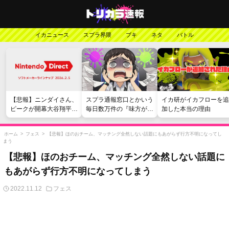
イカニュース
スプラ界隈
ブキ
ネタ
バトル
【悲報】ニンダイさん、
スプラ通報窓口とかいう
イカ研がイカフローを追
ピークが開幕大谷翔平の
毎日数万件の『味方が弱
加した本当の理由
がっかりダイレクトだっ
い』愚痴を読まされる苦
たと言われてしまう
行
ホーム
>
フェス
>
【悲報】ほのおチーム、マッチング全然しない話題にもあがらず行方不明になってし
まう
【悲報】ほのおチーム、マッチング全然しない話題に
もあがらず行方不明になってしまう
2022.11.12
フェス