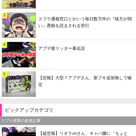
3
スプラ通報窓口とかいう毎日数万件の『味方が弱
い』愚痴を読まされる苦行
4
アプデ後リッター暴走説
5
【悲報】大型？アプデさん、新ブキ追加無しで確
定
ピックアップカテゴリ
スプラ界隈の新着記事
【超悲報】リオラchさん、キャバ嬢に「ちょと