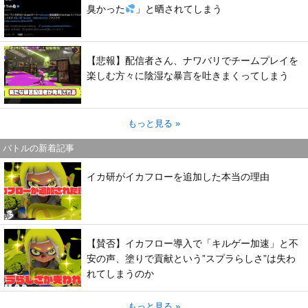
臭かった
」と晒されてしまう
【悲報】配信者さん、ナワバリでチームプレイを
楽しむ方々に陰湿な暴言を吐きまくってしまう
もっと見る »
バトルの新着記事
イカ研がイカフローを追加した本当の理由
【賛否】イカフロー導入で「キルゲー加速」と不
安の声、塗りで貢献という”スプラらしさ”は失わ
れてしまうのか
もっと見る »