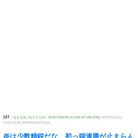
127
:
なまえをいれてください (ﾜｯﾁｮｲ 952f-PLcS [124.37.138.226])
2022/11/12(土)
13:32:21.92 ID:8mMU0odY0
.net
炎は少数精鋭だな、初っ端連勝が止まらん