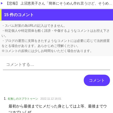
【悲報】 上沼恵美子さん「簡単にそうめん作れ言うけど、そうめん作りて地獄なんよ」
職場の人妻と不倫をして、ついに、、、
15 件のコメント
このパソコン買おうか迷ってるから背中を刺してくれｗｗｗ
・スパム対策の為URLの記入はできません。
・特定個人や特定団体を酷く誹謗・中傷するようなコメントはお控え下さ
い。
・ブログの運営に支障をきたすようなコメントには必要に応じて法的措置
をとる場合があります。あらかじめご理解ください。
※コメントの反映には少しお時間をいただく場合があります。
Powered by livedoor 相互RSS
名無しのスプラトゥーン
2022.11.12 16:01
最初から最後までヒメだった身としては上等、最後までウ
ツホでいくぜ