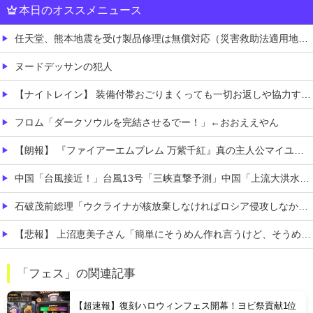
本日のオススメニュース
任天堂、熊本地震を受け製品修理は無償対応（災害救助法適用地域）
ヌードデッサンの犯人
【ナイトレイン】 装備付帯おごりまくっても一切お返しや協力する気がないプレイヤーいるけど…
フロム「ダークソウルを完結させるでー！」←おおええやん
【朗報】 『ファイアーエムブレム 万紫千紅』真の主人公マイユニはキャラメイクが可能
中国「台風接近！」台風13号「三峡直撃予測」中国「上流大洪水！（三峡上流」中国都市「8/5の映像（動画」三峡ダム「緊急放流（決壊危機」中国「下流大水害（震え声」→
石破茂前総理「ウクライナが核放棄しなければロシア侵攻しなかった」！
【悲報】 上沼恵美子さん「簡単にそうめん作れ言うけど、そうめん作りて地獄なんよ」
職場の人妻と不倫をして、ついに、、、
「フェス」の関連記事
このパソコン買おうか迷ってるから背中を刺してくれｗｗｗ
【超速報】復刻ハロウィンフェス開幕！ヨビ祭貢献1位