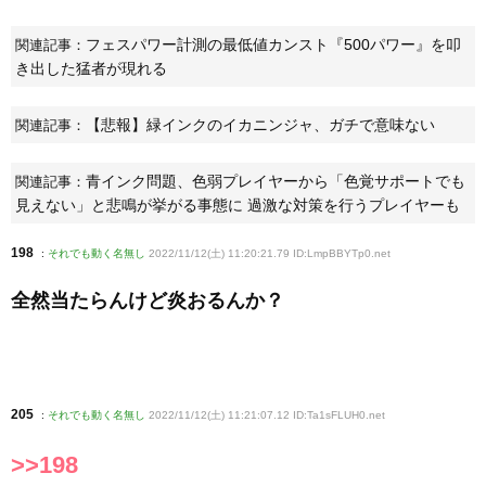
フェスパワー計測の最低値カンスト『500パワー』を叩
関連記事：
き出した猛者が現れる
【悲報】緑インクのイカニンジャ、ガチで意味ない
関連記事：
青インク問題、色弱プレイヤーから「色覚サポートでも
関連記事：
見えない」と悲鳴が挙がる事態に 過激な対策を行うプレイヤーも
198
:
それでも動く名無し
2022/11/12(土) 11:20:21.79 ID:LmpBBYTp0
.net
全然当たらんけど炎おるんか？
205
:
それでも動く名無し
2022/11/12(土) 11:21:07.12 ID:Ta1sFLUH0
.net
>>198