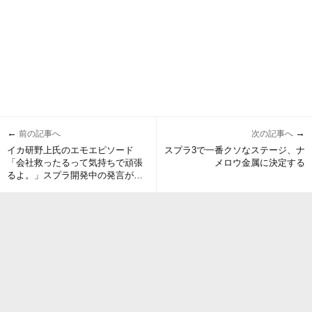
←
→
前の記事へ
次の記事へ
イカ研野上氏のエモエピソード
スプラ3で一番クソなステージ、ナ
「会社救ったるって気持ちで頑張
メロウ金属に決定する
るよ。」スプラ開発中の発言が話
題に