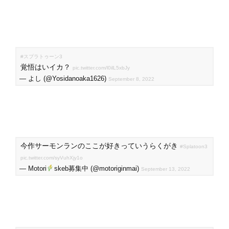
#スプラトゥーン3
覚悟はいイカ？
pic.twitter.com/l0ilL5xbJy
— よし (@Yosidanoaka1626)
September 8, 2022
今作サーモンランのここが好きっていうらくがき
#Splatoon3
pic.twitter.com/syVuhXjy1o
— Motori
skeb募集中 (@motoriginmai)
September 13, 2022