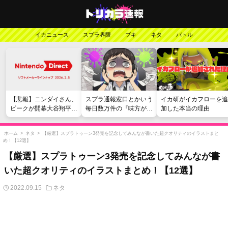
イカニュース
スプラ界隈
ブキ
ネタ
バトル
【悲報】ニンダイさん、
スプラ通報窓口とかいう
イカ研がイカフローを追
ピークが開幕大谷翔平の
毎日数万件の『味方が弱
加した本当の理由
がっかりダイレクトだっ
い』愚痴を読まされる苦
たと言われてしまう
行
ホーム
>
ネタ
>
【厳選】スプラトゥーン3発売を記念してみんなが書いた超クオリティのイラストまと
め！【12選】
【厳選】スプラトゥーン3発売を記念してみんなが書
いた超クオリティのイラストまとめ！【12選】
2022.09.15
ネタ