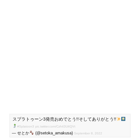
スプラトゥーン3発売おめでとう!!そしてありがとう!!
#Splatoon3
pic.twitter.com/Czh43U4QVt
— せとか
(@setoka_amakusa)
September 8, 2022