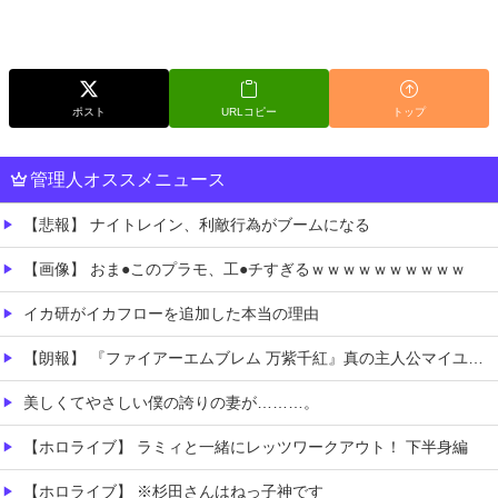
ポスト
URLコピー
トップ
管理人オススメニュース
【悲報】 ナイトレイン、利敵行為がブームになる
【画像】 おま●このプラモ、工●チすぎるｗｗｗｗｗｗｗｗｗｗ
イカ研がイカフローを追加した本当の理由
【朗報】 『ファイアーエムブレム 万紫千紅』真の主人公マイユニはキャラメイクが可能
美しくてやさしい僕の誇りの妻が………。
【ホロライブ】 ラミィと一緒にレッツワークアウト！ 下半身編
【ホロライブ】 ※杉田さんはねっ子神です