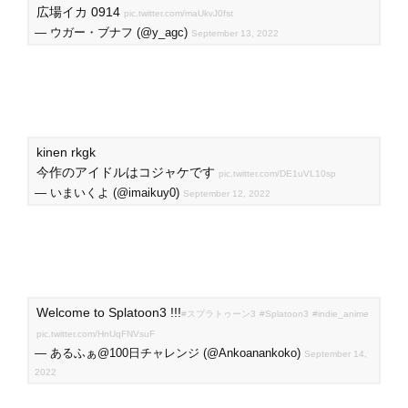
広場イカ 0914
pic.twitter.com/maUkvJ0fst
— ウガー・ブナフ (@y_agc)
September 13, 2022
kinen rkgk
今作のアイドルはコジャケです
pic.twitter.com/DE1uVL10sp
— いまいくよ (@imaikuy0)
September 12, 2022
Welcome to Splatoon3 !!!
#スプラトゥーン3
#Splatoon3
#indie_anime
pic.twitter.com/HnUqFNVsuF
— あるふぁ@100日チャレンジ (@Ankoanankoko)
September 14,
2022