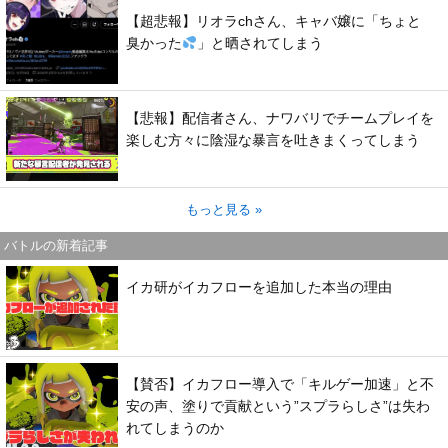
【超悲報】リオラchさん、キャバ嬢に「ちょと
臭かった
」と晒されてしまう
【悲報】配信者さん、ナワバリでチームプレイを
楽しむ方々に陰湿な暴言を吐きまくってしまう
もっと見る »
バトルの新着記事
イカ研がイカフローを追加した本当の理由
【賛否】イカフロー導入で「キルゲー加速」と不
安の声、塗りで貢献という”スプラらしさ”は失わ
れてしまうのか