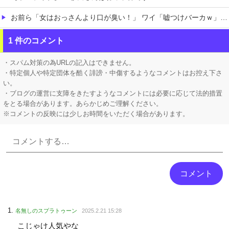
お前ら「女はおっさんより口が臭い！」 ワイ「嘘つけバーカｗ」⇒w
お前ら『ペルチェ素子の首ネッククーラー』使ったことあるか？
1 件のコメント
まだ墓石があるだけマシと見るべきか。今はもう合葬墓ばかり
・スパム対策の為URLの記入はできません。
・特定個人や特定団体を酷く誹謗・中傷するようなコメントはお控え下さ
い。
・ブログの運営に支障をきたすようなコメントには必要に応じて法的措置
をとる場合があります。あらかじめご理解ください。
※コメントの反映には少しお時間をいただく場合があります。
Powered by livedoor 相互RSS
名無しのスプラトゥーン
2025.2.21 15:28
こじゃけ人気やな