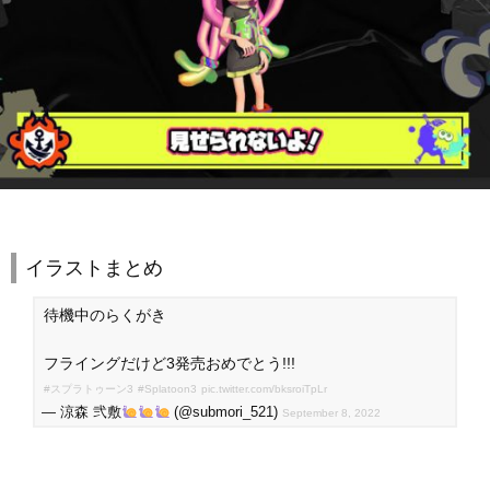
イラストまとめ
待機中のらくがき
フライングだけど3発売おめでとう!!!
#スプラトゥーン3
#Splatoon3
pic.twitter.com/bksroiTpLr
— 涼森 弐敷
(@submori_521)
September 8, 2022