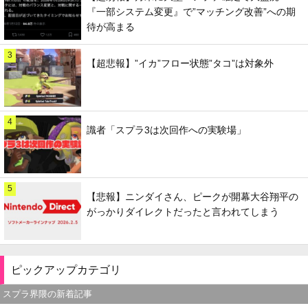
『一部システム変更』で”マッチング改善”への期
待が高まる
3
【超悲報】”イカ”フロー状態”タコ”は対象外
4
識者「スプラ3は次回作への実験場」
5
【悲報】ニンダイさん、ピークが開幕大谷翔平の
がっかりダイレクトだったと言われてしまう
ピックアップカテゴリ
スプラ界隈の新着記事