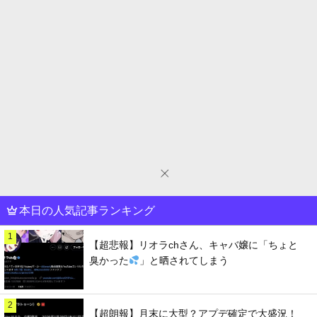
本日の人気記事ランキング
1
【超悲報】リオラchさん、キャバ嬢に「ちょと
臭かった
」と晒されてしまう
2
【超朗報】月末に大型？アプデ確定で大盛況！