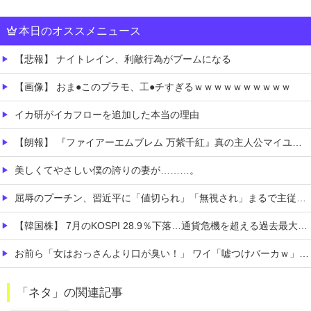
本日のオススメニュース
【悲報】 ナイトレイン、利敵行為がブームになる
【画像】 おま●このプラモ、工●チすぎるｗｗｗｗｗｗｗｗｗｗ
イカ研がイカフローを追加した本当の理由
【朗報】 『ファイアーエムブレム 万紫千紅』真の主人公マイユニはキャラメイクが可能
美しくてやさしい僕の誇りの妻が………。
屈辱のプーチン、習近平に「値切られ」「無視され」まるで主従関係…ロシアが中国の属国になりつつある！
【韓国株】 7月のKOSPI 28.9％下落…通貨危機を超える過去最大の下げ幅
お前ら「女はおっさんより口が臭い！」 ワイ「嘘つけバーカｗ」⇒w
お前ら『ペルチェ素子の首ネッククーラー』使ったことあるか？
「ネタ」の関連記事
まだ墓石があるだけマシと見るべきか。今はもう合葬墓ばかり