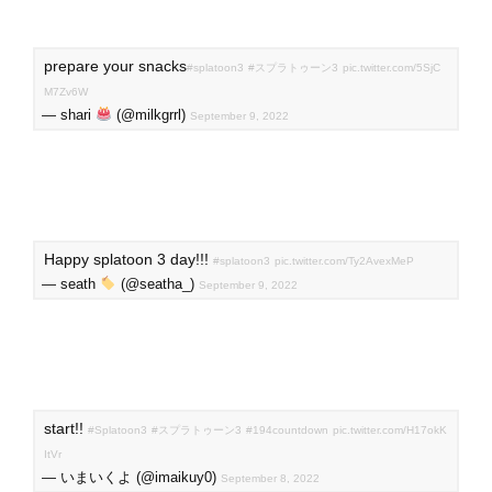
prepare your snacks
#splatoon3
#スプラトゥーン3
pic.twitter.com/5SjC
M7Zv6W
— shari
(@milkgrrl)
September 9, 2022
Happy splatoon 3 day!!!
#splatoon3
pic.twitter.com/Ty2AvexMeP
— seath
(@seatha_)
September 9, 2022
start!!
#Splatoon3
#スプラトゥーン3
#194countdown
pic.twitter.com/H17okK
ItVr
— いまいくよ (@imaikuy0)
September 8, 2022