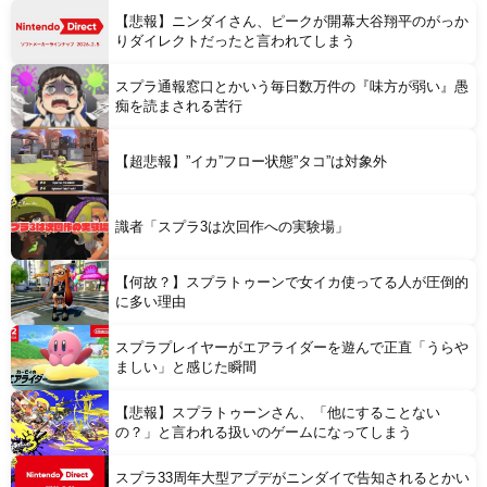
【悲報】ニンダイさん、ピークが開幕大谷翔平のがっか
りダイレクトだったと言われてしまう
スプラ通報窓口とかいう毎日数万件の『味方が弱い』愚
痴を読まされる苦行
Powered by livedoor 相互RSS
【超悲報】”イカ”フロー状態”タコ”は対象外
識者「スプラ3は次回作への実験場」
【何故？】スプラトゥーンで女イカ使ってる人が圧倒的
に多い理由
スプラプレイヤーがエアライダーを遊んで正直「うらや
ましい」と感じた瞬間
【悲報】スプラトゥーンさん、「他にすることない
の？」と言われる扱いのゲームになってしまう
スプラ33周年大型アプデがニンダイで告知されるとかい