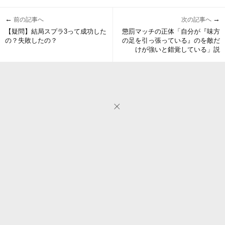
←
→
前の記事へ
次の記事へ
【疑問】結局スプラ3って成功した
懲罰マッチの正体「自分が『味方
の？失敗したの？
の足を引っ張っている』のを敵だ
けが強いと錯覚している」説