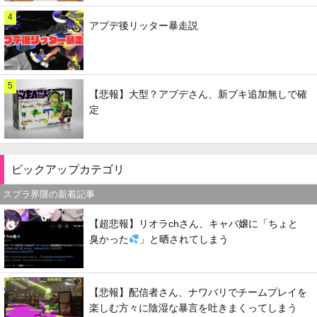
4
アプデ後リッター暴走説
5
【悲報】大型？アプデさん、新ブキ追加無しで確
定
ピックアップカテゴリ
スプラ界隈の新着記事
【超悲報】リオラchさん、キャバ嬢に「ちょと
臭かった
」と晒されてしまう
【悲報】配信者さん、ナワバリでチームプレイを
楽しむ方々に陰湿な暴言を吐きまくってしまう