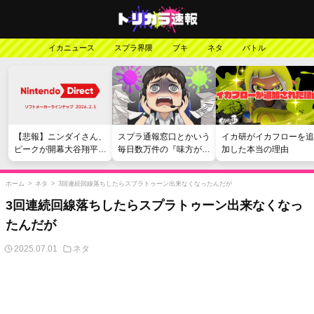
イカニュース
スプラ界隈
ブキ
ネタ
バトル
【悲報】ニンダイさん、
スプラ通報窓口とかいう
イカ研がイカフローを追
ピークが開幕大谷翔平の
毎日数万件の『味方が弱
加した本当の理由
がっかりダイレクトだっ
い』愚痴を読まされる苦
たと言われてしまう
行
ホーム
>
ネタ
>
3回連続回線落ちしたらスプラトゥーン出来なくなったんだが
3回連続回線落ちしたらスプラトゥーン出来なくなっ
たんだが
2025.07.01
ネタ