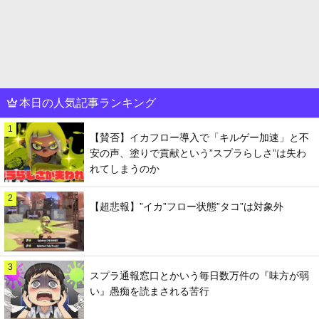
本日の人気記事ランキング
1
【賛否】イカフロー導入で「キルゲー加速」と不
安の声、塗りで貢献という”スプラらしさ”は失わ
れてしまうのか
2
【超悲報】”イカ”フロー状態”タコ”は対象外
3
スプラ通報窓口とかいう毎日数万件の『味方が弱
い』愚痴を読まされる苦行