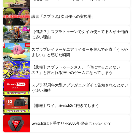
識者「スプラ3は次回作への実験場」
【何故？】スプラトゥーンで女イカ使ってる人が圧倒的
に多い理由
スプラプレイヤーがエアライダーを遊んで正直「うらや
ましい」と感じた瞬間
【悲報】スプラトゥーンさん、「他にすることない
の？」と言われる扱いのゲームになってしまう
スプラ33周年大型アプデがニンダイで告知されるとかい
う淡い期待
【悲報】ワイ、Switch2に飽きてしまう
Switch3は下手すりゃ2035年発売じゃねえか？