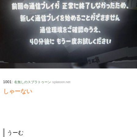
:
1001
名無しのスプラトゥーン
splatoon.net
しゃーない
うーむ