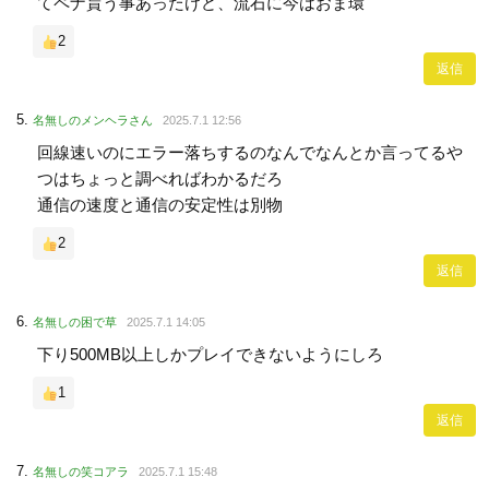
てペナ貰う事あったけど、流石に今はおま環
2
返信
名無しのメンヘラさん
2025.7.1 12:56
回線速いのにエラー落ちするのなんでなんとか言ってるや
つはちょっと調べればわかるだろ
通信の速度と通信の安定性は別物
2
返信
名無しの困で草
2025.7.1 14:05
下り500MB以上しかプレイできないようにしろ
1
返信
名無しの笑コアラ
2025.7.1 15:48