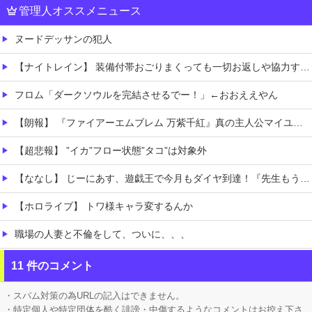
管理人オススメニュース
ヌードデッサンの犯人
【ナイトレイン】 装備付帯おごりまくっても一切お返しや協力する気がないプレイヤーいるけど…
フロム「ダークソウルを完結させるでー！」←おおええやん
【朗報】 『ファイアーエムブレム 万紫千紅』真の主人公マイユニはキャラメイクが可能
【超悲報】 ”イカ”フロー状態”タコ”は対象外
【ななし】 じーにあす、遊戯王で今月もダイヤ到達！『先生もう笑うしかなくなっとりますやん』『とんでもないバケモンを産み出してしまった』
【ホロライブ】 トワ様キャラ変するんか
職場の人妻と不倫をして、ついに、、、
このパソコン買おうか迷ってるから背中を刺してくれｗｗｗ
11 件のコメント
移民ベトナム女達の宅飲み、レベチｗｗｗｗｗｗｗｗｗｗｗｗｗｗｗｗｗｗｗｗｗｗｗｗ
・スパム対策の為URLの記入はできません。
・特定個人や特定団体を酷く誹謗・中傷するようなコメントはお控え下さ