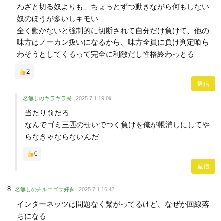
わざと切る奴よりも、ちょっとずつ動きながら何もしない
奴のほうが多いしキモい
全く動かないと強制的に切断されて自分だけ負けて、他の
味方はノーカン扱いになるから、味方全員に負け判定喰ら
わそうとしてくるって完全に利敵だし性格終わっとる
2
返信
名無しのキラキラ民
2025.7.1 19:09
当たり前だろ
なんでゴミ三匹のせいでつく負けを俺が帳消しにしてや
らなきゃならないんだ
0
返信
名無しのチルエゴサ好き
2025.7.1 16:42
インターネッツは問題なく繋がってるけど、なぜか回線落
ちになる