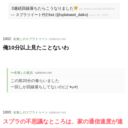
3連続回線落ちたらこうなりました
pic.twitter.com/ghW0hfkZHt
— スプラツイート代行bot (@splatweet_daiko)
June 30, 2025
:
1002
名無しのスプラトゥーン
splatoon.net
俺10分以上見たことないわ
>>名無しの返信
splatoon.net
この前20分の食らいました
一回しか回線落ちしてないのに(´◉ω◉)
:
1003
名無しのスプラトゥーン
splatoon.net
スプラの不思議なところは、家の通信速度が速