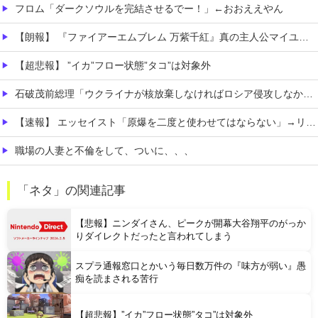
フロム「ダークソウルを完結させるでー！」←おおええやん
【朗報】 『ファイアーエムブレム 万紫千紅』真の主人公マイユニはキャラメイクが可能
【超悲報】 ”イカ”フロー状態”タコ”は対象外
石破茂前総理「ウクライナが核放棄しなければロシア侵攻しなかった」！
【速報】 エッセイスト「原爆を二度と使わせてはならない」→リプ「もちろん中国の核も非難する？」→即ブロック
職場の人妻と不倫をして、ついに、、、
このパソコン買おうか迷ってるから背中を刺してくれｗｗｗ
「ネタ」の関連記事
移民ベトナム女達の宅飲み、レベチｗｗｗｗｗｗｗｗｗｗｗｗｗｗｗｗｗｗｗｗｗｗｗｗ
【悲報】ニンダイさん、ピークが開幕大谷翔平のがっか
りダイレクトだったと言われてしまう
スプラ通報窓口とかいう毎日数万件の『味方が弱い』愚
痴を読まされる苦行
Powered by livedoor 相互RSS
【超悲報】”イカ”フロー状態”タコ”は対象外