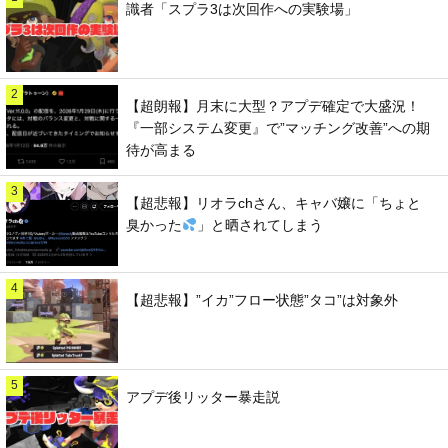
識者「スプラ3は次回作への実験場」
2
【超朗報】月末に大型？アプデ確定で大盛況！
『一部システム変更』で”マッチング改善”への期
待が高まる
3
【超悲報】リオラchさん、キャバ嬢に「ちょと
臭かった
」と晒されてしまう
4
【超悲報】”イカ”フロー状態”タコ”は対象外
5
アプデ後リッター暴走説