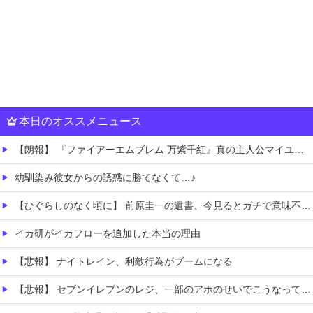
本日のオススメニュース
【朗報】 『ファイアーエムブレム 万紫千紅』真の主人公マイユニはキャラメイクが可能
幼馴染み彼女からの誘惑に勝てなくて…♪
【ひぐらしのなく頃に】 前原圭一の遺書、今見るとガチで意味不明すぎるｗｗｗｗｗｗｗｗｗｗｗ
イカ研がイカフローを追加した本当の理由
【悲報】 ナイトレイン、利敵行為がブームになる
【悲報】 セブンイレブンのレジ、一部のアホのせいでこうなってしまう