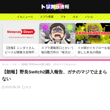
イカニュース
スプラ界隈
ブキ
ネタ
バトル
【悲報】ニンダイさん、
スプラ通報窓口とかいう
イカ研がイカフローを追
ピークが開幕大谷翔平の
毎日数万件の『味方が弱
加した本当の理由
がっかりダイレクトだっ
い』愚痴を読まされる苦
たと言われてしまう
行
ホーム
>
ネタ
>
【朗報】野良Switch2購入報告、ガチのマジで止まらない
【朗報】野良Switch2購入報告、ガチのマジで止まら
ない
2025.06.29
ネタ