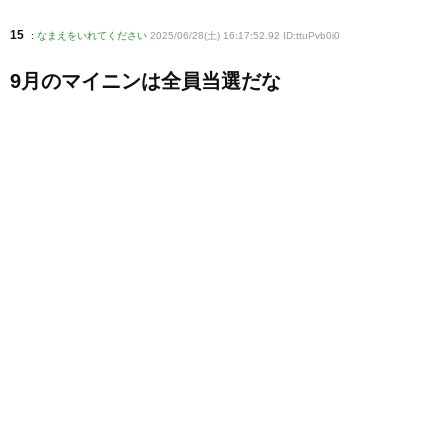
15
:
なまえをいれてください
2025/06/28(土) 16:17:52.92 ID:ttuPvb0i0
9月のマイニンは全員当選だな