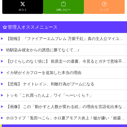
ポスト
URLコピー
トップ
管理人オススメニュース
【朗報】 『ファイアーエムブレム 万紫千紅』真の主人公マイユニはキャラメイクが可能
幼馴染み彼女からの誘惑に勝てなくて…♪
【ひぐらしのなく頃に】 前原圭一の遺書、今見るとガチで意味不明すぎるｗｗｗｗｗｗｗｗｗｗｗ
イカ研がイカフローを追加した本当の理由
【悲報】 ナイトレイン、利敵行為がブームになる
トッモ「これ買ったんよ」ワイ「へーいくら？」
【画像】 この「動かすと人数が変わる絵」の理由を言語化出来ない助けて
ホロライブ「兎田ぺこら」ホロ夏アモアス炎上！嘘が嫌い「姫森ルーナ」筋を通す「大空スバル」ケモミミリーグにコラボ被せることへ抗議の意思表示か