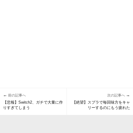
←
→
前の記事へ
次の記事へ
【悲報】Switch2、ガチで大量に作
【絶望】スプラで毎回味方をキャ
りすぎてしまう
リーするのにもう疲れた