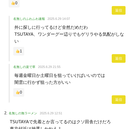
0
返信
名無しのふわふわ速報
2025.6.29 14:07
外に探しに行ってるけど全然だめだわ
TSUTAYA、ワンダーグー辺りでもゲリラやる気配がしな
い
1
返信
名無しの楽で草
2025.6.29 21:55
毎週金曜日か土曜日を狙っていけばいいのでは
闇雲に行かず狙った方がいい
0
返信
名無しの無ラーメン
2025.6.29 12:51
TSUTAYAで先着とか言ってるのはクソ田舎だけだろ
東京付近は抽選しかねえよ