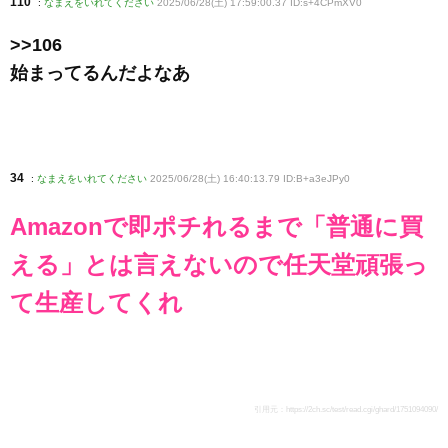
110
:
なまえをいれてください
2025/06/28(土) 17:59:00.37 ID:s+4CPmXV0
>>106
始まってるんだよなあ
34
:
なまえをいれてください
2025/06/28(土) 16:40:13.79 ID:B+a3eJPy0
Amazonで即ポチれるまで「普通に買
える」とは言えないので任天堂頑張っ
て生産してくれ
引用元：
https://2ch.sc/test/read.cgi/ghard/1751094090/