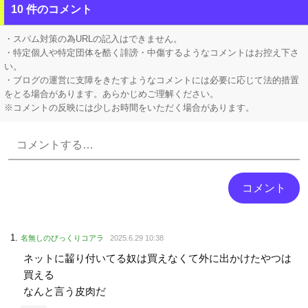
【悲報】 ジャンポケ斎藤さん、なんだか様子がおかしくなってしまった結果…←コレ逆に怖くね…？
10 件のコメント
【にじさんじ】 委員長、Claude Codeまで手出してるんか…『もう何でも作れそうやな』
・スパム対策の為URLの記入はできません。
・特定個人や特定団体を酷く誹謗・中傷するようなコメントはお控え下さ
い。
・ブログの運営に支障をきたすようなコメントには必要に応じて法的措置
をとる場合があります。あらかじめご理解ください。
※コメントの反映には少しお時間をいただく場合があります。
Powered by livedoor 相互RSS
名無しのびっくりコアラ
2025.6.29 10:38
ネットに齧り付いてる奴は買えなくて外に出かけたやつは
買える
なんと言う皮肉だ