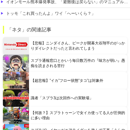
イオンモール熊本爆発事故、「避難後は戻らない」のマニュアル機能せず「貴重品OK」と許可か 車のカギを取りに自己判断で戻った人も
トッモ「これ買ったんよ」ワイ「へーいくら？」
【画像】 この「動かすと人数が変わる絵」の理由を言語化出来ない助けて
「ネタ」の関連記事
【悲報】 ジャンポケ斎藤さん、なんだか様子がおかしくなってしまった結果…←コレ逆に怖くね…？
【悲報】ニンダイさん、ピークが開幕大谷翔平のがっか
りダイレクトだったと言われてしまう
スプラ通報窓口とかいう毎日数万件の『味方が弱い』愚
痴を読まされる苦行
Powered by livedoor 相互RSS
【超悲報】”イカ”フロー状態”タコ”は対象外
識者「スプラ3は次回作への実験場」
【何故？】スプラトゥーンで女イカ使ってる人が圧倒的
に多い理由