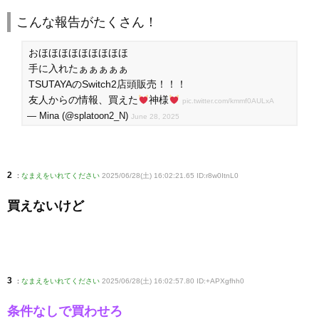
こんな報告がたくさん！
おほほほほほほほほほ
手に入れたぁぁぁぁぁ
TSUTAYAのSwitch2店頭販売！！！
友人からの情報、買えた
神様
pic.twitter.com/kmmf0AULxA
— Mina (@splatoon2_N)
June 28, 2025
2
:
なまえをいれてください
2025/06/28(土) 16:02:21.65 ID:r8w0ItnL0
買えないけど
3
:
なまえをいれてください
2025/06/28(土) 16:02:57.80 ID:+APXgfhh0
条件なしで買わせろ