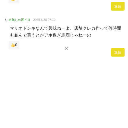
返信
名無しの困イヌ
2025.6.30 07:19
マリオドンキなんて興味ねーよ、店舗クレカ作って何時間
も並んで買うとかアホ過ぎ馬鹿じゃねーの
0
返信