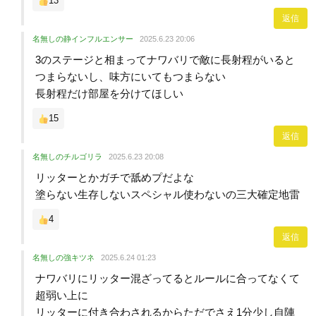
13
返信
名無しの静インフルエンサー
2025.6.23 20:06
3のステージと相まってナワバリで敵に長射程がいると
つまらないし、味方にいてもつまらない
長射程だけ部屋を分けてほしい
15
返信
名無しのチルゴリラ
2025.6.23 20:08
リッターとかガチで舐めプだよな
塗らない生存しないスペシャル使わないの三大確定地雷
4
返信
名無しの強キツネ
2025.6.24 01:23
ナワバリにリッター混ざってるとルールに合ってなくて
超弱い上に
リッターに付き合わされるからただでさえ1分少し自陣