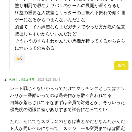
塗り刑罰で暇なナワバリのゲームの展開が遅くなるし
終盤の重要な人数差もリッターの上振れ下振れで傾く運
ゲーになるからつまんないんだよな
的当てエイム練習ならまだガチマでやった方が敵の位置
把握しやすいからいいんだけど
そういうのすらもわかんない馬鹿が持ってくるからさら
に弱いってのもある
6
返信
名無しの悲ゴリラ
2025.6.23 18:46
レート戦じゃないからってだけでマッチングとしてはナワ
バリが一番酷いってのは過去作から散々言われてる
自陣が荒らされてるなまずは全員で対処とか、そういった
優先度の認識に差がありすぎて試合になってない
ただ、それでもスプラ２のときは夜とかだとなんだかんだ
８人が同レベルになって、スケジュール変更までほぼ固定