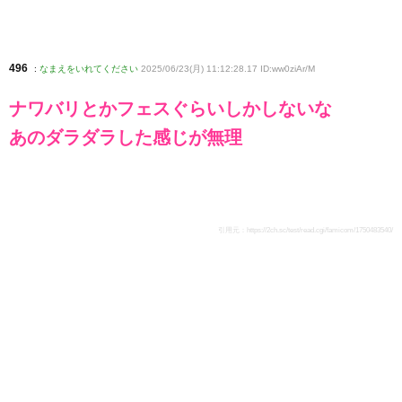
496
:
なまえをいれてください
2025/06/23(月) 11:12:28.17 ID:ww0ziAr/M
ナワバリとかフェスぐらいしかしないな
あのダラダラした感じが無理
引用元：
https://2ch.sc/test/read.cgi/famicom/1750483540/