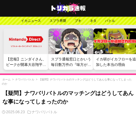
イカニュース
スプラ界隈
ブキ
ネタ
バトル
【悲報】ニンダイさん、
スプラ通報窓口とかいう
イカ研がイカフローを追
ピークが開幕大谷翔平の
毎日数万件の『味方が弱
加した本当の理由
がっかりダイレクトだっ
い』愚痴を読まされる苦
たと言われてしまう
行
ホーム
>
ナワバリバトル
>
【疑問】ナワバリバトルのマッチングはどうしてあんな事になってしまった
のか
【疑問】ナワバリバトルのマッチングはどうしてあん
な事になってしまったのか
2025.06.23
ナワバリバトル