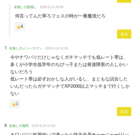
名無しの困推し
2025.6.24 20:09
何言ってんだ寧ろフェスの時が一番魔境だろ
4
返信
名無しのメンヘラマン
2025.6.24 11:06
今やナワバリだけじゃなくガチマッチでも低レート帯は、
多くが小学生低学年のちびっ子または発達障害の人しかい
ないだろう
低レート帯は必ずおかしな人がいるし、まともな試合した
いんだったらガチマッチでXP2000以上マッチまで行くしか
ない
1
返信
名無しの無民
2025.6.24 12:04
ナワバリに鉛筆担いで潜ったら味方全員チャージャー(リッ