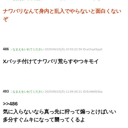
ナワバリなんて身内と乱入でやらないと面白くない
ぞ
486
:
なまえをいれてください
2025/06/23(月) 10:53:22.59 ID:aChq4Spy0
Xバッチ付けてナワバリ荒らすやつキモイ
493
:
なまえをいれてください
2025/06/23(月) 11:06:40.21 ID:EoWsfGSka
>>486
気に入らないなら真っ先に狩って煽っとけばいい
多分すぐムキになって襲ってくるよ