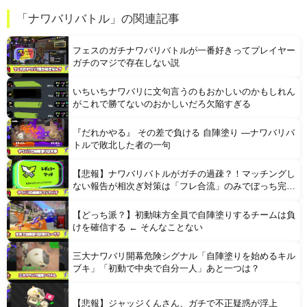
【朗報】 マツダ、新型CX-5が売れて黒字転換！！
「ナワバリバトル」の関連記事
移民ベトナム女達の宅飲み、レベチｗｗｗｗｗｗｗｗｗｗｗｗｗｗｗｗｗｗｗｗｗｗｗｗ
フェスのガチナワバリバトルが一番好きってプレイヤー
ガチのマジで存在しない説
いちいちナワバリに文句言うのもおかしいのかもしれん
がこれで勝てないのおかしいだろ欠陥すぎる
『だれかやる』 その差で負ける 自陣塗り —ナワバリバ
Powered by livedoor 相互RSS
トルで敗北した者の一句
【悲報】ナワバリバトルがガチの過疎？！マッチングし
ない報告が相次ぎ対策は「フレ合流」のみでぼっち完全
終了へ
【どっち派？】初動味方全員で自陣塗りするチームは負
けを確信する ← そんなことない
三大ナワバリ開幕危険シグナル「自陣塗りを始めるキル
ブキ」「初動で中央で自分一人」あと一つは？
【悲報】ジャッジくんさん、ガチで不正疑惑が浮上