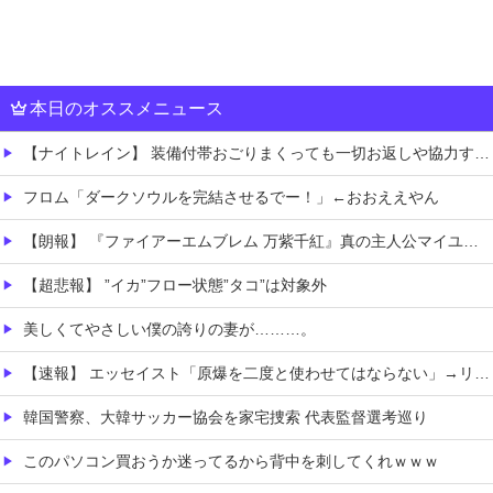
本日のオススメニュース
【ナイトレイン】 装備付帯おごりまくっても一切お返しや協力する気がないプレイヤーいるけど…
フロム「ダークソウルを完結させるでー！」←おおええやん
【朗報】 『ファイアーエムブレム 万紫千紅』真の主人公マイユニはキャラメイクが可能
【超悲報】 ”イカ”フロー状態”タコ”は対象外
美しくてやさしい僕の誇りの妻が………。
【速報】 エッセイスト「原爆を二度と使わせてはならない」→リプ「もちろん中国の核も非難する？」→即ブロック
韓国警察、大韓サッカー協会を家宅捜索 代表監督選考巡り
このパソコン買おうか迷ってるから背中を刺してくれｗｗｗ