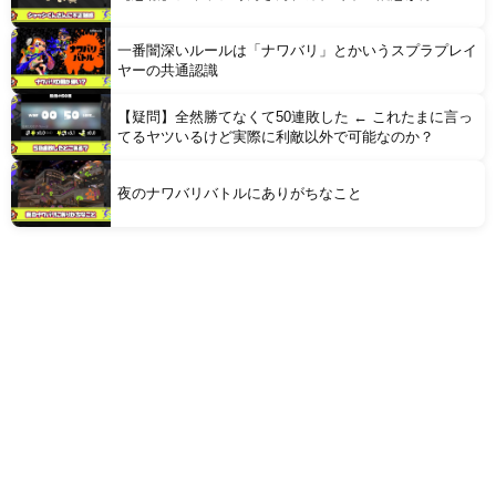
一番闇深いルールは「ナワバリ」とかいうスプラプレイ
ヤーの共通認識
【疑問】全然勝てなくて50連敗した ← これたまに言っ
てるヤツいるけど実際に利敵以外で可能なのか？
夜のナワバリバトルにありがちなこと