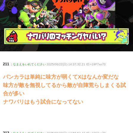
211
:
なまえをいれてください
2025/06/22(日) 14:37:32.21 ID:+19F7xn70
バンカラは単純に味方が弱くてXはなんか変だな
味方が敵を無視してるから敵が自陣荒らしまくる試
合が多い
ナワバリはもう試合になってない