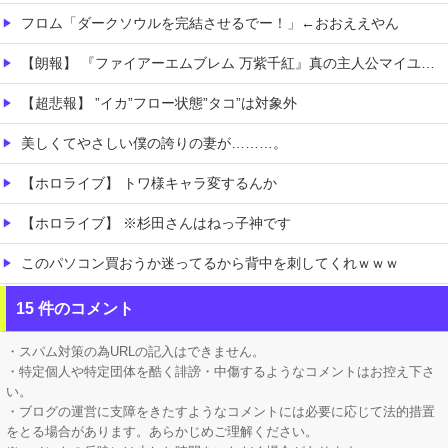
フロム「ダークソウルを完結させるでー！」←おおええやん
【朗報】 『ファイアーエムブレム 万紫千紅』真の主人公マイユニはキャラメイクが可能
【超悲報】 ”イカ”フロー状態”タコ”は対象外
美しくてやさしい僕の誇りの妻が………。
【ホロライブ】 トワ様キャラ変するんか
【ホロライブ】 ※杉田さんはねっ子神です
このパソコン買おうか迷ってるから背中を刺してくれｗｗｗ
【朗報】 マツダ、新型CX-5が売れて黒字転換！！
15 件のコメント
移民ベトナム女達の宅飲み、レベチｗｗｗｗｗｗｗｗｗｗｗｗｗｗｗｗｗｗｗｗｗｗｗｗ
・スパム対策の為URLの記入はできません。
・特定個人や特定団体を酷く誹謗・中傷するようなコメントはお控え下さ
い。
・ブログの運営に支障をきたすようなコメントには必要に応じて法的措置
をとる場合があります。あらかじめご理解ください。