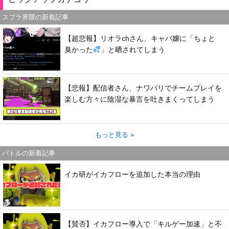
スプラ界隈の新着記事
【超悲報】リオラchさん、キャバ嬢に「ちょと
臭かった
」と晒されてしまう
【悲報】配信者さん、ナワバリでチームプレイを
楽しむ方々に陰湿な暴言を吐きまくってしまう
もっと見る »
バトルの新着記事
イカ研がイカフローを追加した本当の理由
【賛否】イカフロー導入で「キルゲー加速」と不