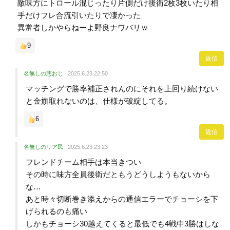
敵味方にトロール混じったり片側だけ後衛2枚3枚いたり相
手だけフレ合流引いたりで凄かった
異常者しかやらねーよ野良ナワバリｗ
9
返信
名無しの悲おじ
2025.6.23 22:50
マッチングで勝率補正されんのにそれを上回り続けない
と金旗取れないのは、仕様が破綻してる。
6
返信
名無しのリア民
2025.6.23 23:23
フレンドチーム相手は本当きつい
その時に味方全員後衛だともうどうしようもないから
な…
あと時々切断巻き添えからの通信エラーでチョーシを下
げられるのも痛い
しかもチョーシ30越えてくると最低でも4戦中3勝はしな