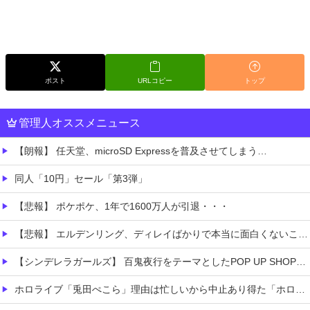
ポスト
URLコピー
トップ
管理人オススメニュース
【朗報】 任天堂、microSD Expressを普及させてしまう…
同人「10円」セール「第3弾」
【悲報】 ポケポケ、1年で1600万人が引退・・・
【悲報】 エルデンリング、ディレイばかりで本当に面白くないこのゲーム←賛同の声が多数…
【シンデレラガールズ】 百鬼夜行をテーマとしたPOP UP SHOPが東京・大阪にて開催
ホロライブ「兎田ぺこら」理由は忙しいから中止あり得た「ホロ夏アモアス」野うさぎから守るために主催者記載？姫を庇う大空スバルにルーナイト感謝