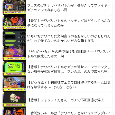
フェスのガチナワバリバトルが一番好きってプレイヤー
ガチのマジで存在しない説
【疑問】ナワバリバトルのマッチングはどうしてあんな
事になってしまったのか
いちいちナワバリに文句言うのもおかしいのかもしれん
Powered by livedoor 相互RSS
がこれで勝てないのおかしいだろ欠陥すぎる
『だれかやる』 その差で負ける 自陣塗り —ナワバリバ
トルで敗北した者の一句
【悲報】ナワバリバトルがガチの過疎？！マッチングし
ない報告が相次ぎ対策は「フレ合流」のみでぼっち完全
終了へ
【どっち派？】初動味方全員で自陣塗りするチームは負
けを確信する ← そんなことない
【悲報】ジャッジくんさん、ガチで不正疑惑が浮上
一番闇深いルールは「ナワバリ」とかいうスプラプレイ