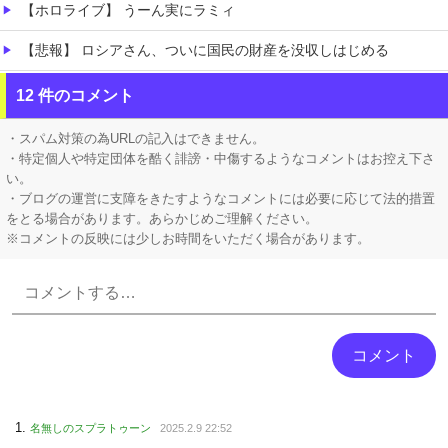
【ホロライブ】 うーん実にラミィ
【悲報】 ロシアさん、ついに国民の財産を没収しはじめる
【腹筋崩壊】 見た瞬間吹いた画像を貼っていくスレｗｗｗｗ
12 件のコメント
【速報】 京大病院、手術ミスで『正常な脳』を摘出 → 患者は自発呼吸不可能な植物状態に
・スパム対策の為URLの記入はできません。
・特定個人や特定団体を酷く誹謗・中傷するようなコメントはお控え下さ
い。
・ブログの運営に支障をきたすようなコメントには必要に応じて法的措置
をとる場合があります。あらかじめご理解ください。
※コメントの反映には少しお時間をいただく場合があります。
Powered by livedoor 相互RSS
名無しのスプラトゥーン
2025.2.9 22:52