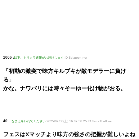
1006
:
以下、トリカラ速報がお届けします
ID:Splatoon.net
「初動の激突で味方キルブキが敵モデラーに負け
る」
かな。ナワバリには時々そーゆー化け物がおる。
40
:
なまえをいれてください
2025/02/08(土) 16:07:58.25 ID:8lozaThe0
.net
フェスはXマッチより味方の強さの把握が難しいよね