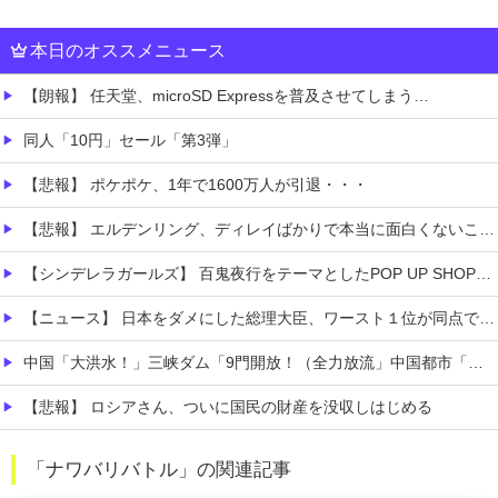
本日のオススメニュース
【朗報】 任天堂、microSD Expressを普及させてしまう…
同人「10円」セール「第3弾」
【悲報】 ポケポケ、1年で1600万人が引退・・・
【悲報】 エルデンリング、ディレイばかりで本当に面白くないこのゲーム←賛同の声が多数…
【シンデレラガールズ】 百鬼夜行をテーマとしたPOP UP SHOPが東京・大阪にて開催
【ニュース】 日本をダメにした総理大臣、ワースト１位が同点でこの人ｗｗｗｗｗｗ
中国「大洪水！」三峡ダム「9門開放！（全力放流」中国都市「三峡沿線の道路水没」中国政府「高速道路封鎖！」中国ダム「緊急放流に合わせて開門（土砂崩れ発生」→
【悲報】 ロシアさん、ついに国民の財産を没収しはじめる
【腹筋崩壊】 見た瞬間吹いた画像を貼っていくスレｗｗｗｗ
「ナワバリバトル」の関連記事
【速報】 京大病院、手術ミスで『正常な脳』を摘出 → 患者は自発呼吸不可能な植物状態に