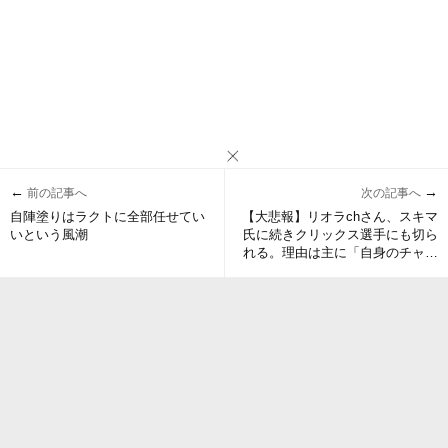
←
→
前の記事へ
次の記事へ
自陣塗りはラクトに全部任せてい
【大悲報】リオラchさん、スキマ
いという風潮
氏に続きクリックス選手にも切ら
れる。理由は主に「自身のチャン
ネル専念」「マイナスイメージを
考慮」と動画で説明