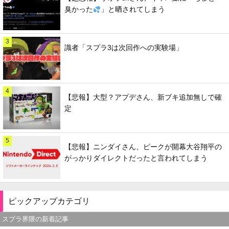
臭かった
」と晒されてしまう
3
識者「スプラ3は次回作への実験場」
4
【悲報】大型？アプデさん、新ブキ追加無しで確
定
5
【悲報】ニンダイさん、ピークが開幕大谷翔平の
がっかりダイレクトだったと言われてしまう
ピックアップカテゴリ
スプラ界隈の新着記事