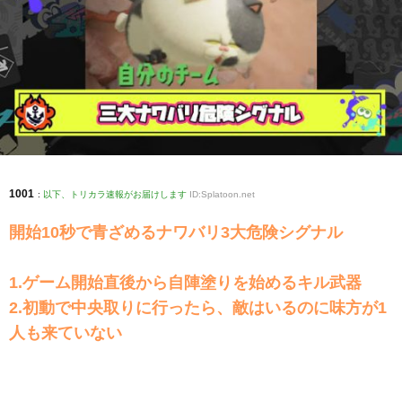
1001
:
以下、トリカラ速報がお届けします
ID:Splatoon.net
開始10秒で青ざめるナワバリ3大危険シグナル
1.ゲーム開始直後から自陣塗りを始めるキル武器
2.初動で中央取りに行ったら、敵はいるのに味方が1
人も来ていない