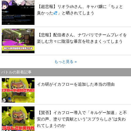
【超悲報】リオラchさん、キャバ嬢に「ちょと
臭かった
」と晒されてしまう
【悲報】配信者さん、ナワバリでチームプレイを
楽しむ方々に陰湿な暴言を吐きまくってしまう
もっと見る »
バトルの新着記事
イカ研がイカフローを追加した本当の理由
【賛否】イカフロー導入で「キルゲー加速」と不
安の声、塗りで貢献という”スプラらしさ”は失わ
れてしまうのか