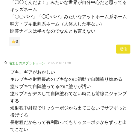
「◯◯くんだよ！」みたいな世界が自分中心だと思ってる
キッズネーム
「〇〇パパ」「◯◯パパ」みたいなアットホーム系ネーム
味方・ブキ批判系ネーム（大体大した事ない）
開幕ナイスは半々なのでなんとも言えない
0
返信
名無しのスプラトゥーン
2025.2.10 11:20
ブキ、ギアがおかしい
キルブキや射程長めのブキなのに初動で自陣塗り始める
塗りブキで自陣塗ってるのに塗りが汚い
塗りブキがデスして自陣塗れてない時にも前線にジャンプ
する
短射程中射程でリッターポジから出てこないでサブずっと
投げてる
長射程だからって有利取ってもリッターポジからずっと出
てこない