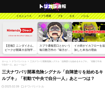
イカニュース
スプラ界隈
ブキ
ネタ
バトル
【悲報】ニンダイさん、
スプラ通報窓口とかいう
イカ研がイカフローを追
ピークが開幕大谷翔平の
毎日数万件の『味方が弱
加した本当の理由
がっかりダイレクトだっ
い』愚痴を読まされる苦
たと言われてしまう
行
ホーム
>
ナワバリバトル
>
三大ナワバリ開幕危険シグナル「自陣塗りを始めるキルブキ」「初動で中央
で自分一人」あと一つは？
三大ナワバリ開幕危険シグナル「自陣塗りを始めるキ
ルブキ」「初動で中央で自分一人」あと一つは？
2025.02.09
ナワバリバトル