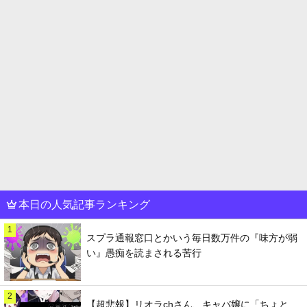
本日の人気記事ランキング
1
スプラ通報窓口とかいう毎日数万件の『味方が弱
い』愚痴を読まされる苦行
2
【超悲報】リオラchさん、キャバ嬢に「ちょと