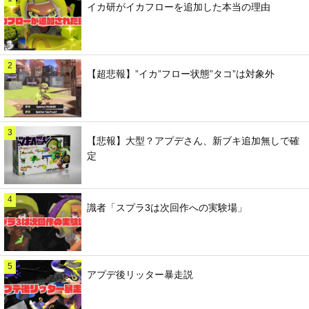
イカ研がイカフローを追加した本当の理由
2
【超悲報】”イカ”フロー状態”タコ”は対象外
3
【悲報】大型？アプデさん、新ブキ追加無しで確
定
4
識者「スプラ3は次回作への実験場」
5
アプデ後リッター暴走説