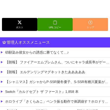
ポスト
URLコピー
トップ
管理人オススメニュース
幼馴染み彼女からの誘惑に勝てなくて…♪
【朗報】 ファイアーエムブレムさん、ついにキャラ成長率がゲーム内で見れるようになる
【朗報】 エルデンリングマグネットきたあああああ
【シャニマス】ガシャからP-SSR黛冬優子、S-SSR有栖川夏葉が登場！イベントS-SR福丸小糸！
Switch『カルドセプト ザ ファースト』1,858 本
ホロライブ「さくらみこ」ペンラ振る動作で体調崩す？ホロドリで画面酔いして凸待ち1時間で切り上げる「雪花ラミィ」コラボ配信に向けてゆっくり休む