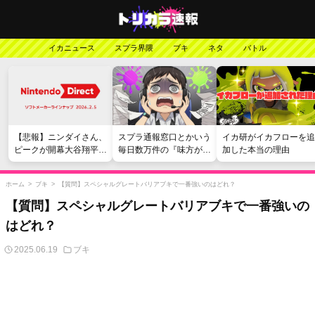
イカニュース
スプラ界隈
ブキ
ネタ
バトル
【悲報】ニンダイさん、
スプラ通報窓口とかいう
イカ研がイカフローを追
ピークが開幕大谷翔平の
毎日数万件の『味方が弱
加した本当の理由
がっかりダイレクトだっ
い』愚痴を読まされる苦
たと言われてしまう
行
ホーム
>
ブキ
>
【質問】スペシャルグレートバリアブキで一番強いのはどれ？
【質問】スペシャルグレートバリアブキで一番強いの
はどれ？
2025.06.19
ブキ