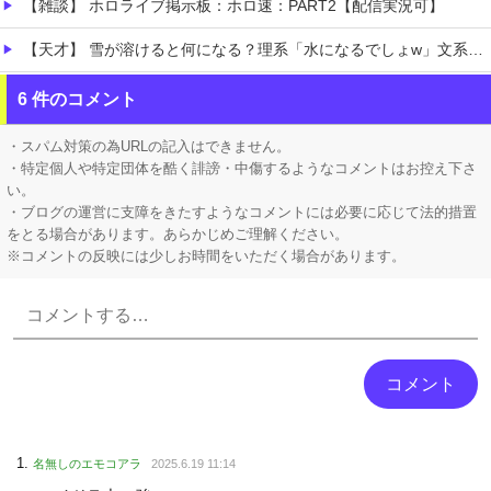
【雑談】 ホロライブ掲示板：ホロ速：PART2【配信実況可】
【天才】 雪が溶けると何になる？理系「水になるでしょw」文系ワイ「はぁ～…」→結果ｗｗｗ
【悲痛】 溺れた11歳息子を助けようと川へ…40歳父親が死亡 息子は母親が救助 愛知
6 件のコメント
【悲報】 ロシアさん、国民の財産を没収しはじめるｗｗｗｗｗ
・スパム対策の為URLの記入はできません。
・特定個人や特定団体を酷く誹謗・中傷するようなコメントはお控え下さ
い。
・ブログの運営に支障をきたすようなコメントには必要に応じて法的措置
をとる場合があります。あらかじめご理解ください。
※コメントの反映には少しお時間をいただく場合があります。
Powered by livedoor 相互RSS
名無しのエモコアラ
2025.6.19 11:14