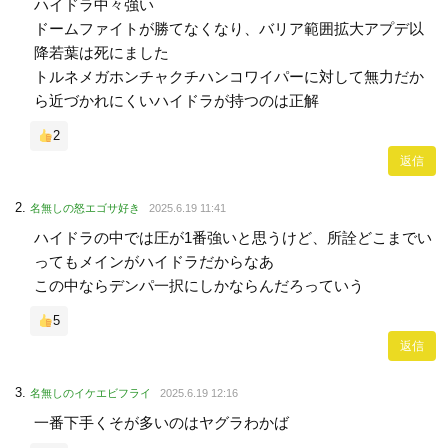
ハイドラ中々強い
ドームファイトが勝てなくなり、バリア範囲拡大アプデ以
降若葉は死にました
トルネメガホンチャクチハンコワイパーに対して無力だか
ら近づかれにくいハイドラが持つのは正解
2
返信
名無しの怒エゴサ好き
2025.6.19 11:41
ハイドラの中では圧が1番強いと思うけど、所詮どこまでい
ってもメインがハイドラだからなあ
この中ならデンパ一択にしかならんだろっていう
5
返信
名無しのイケエビフライ
2025.6.19 12:16
一番下手くそが多いのはヤグラわかば