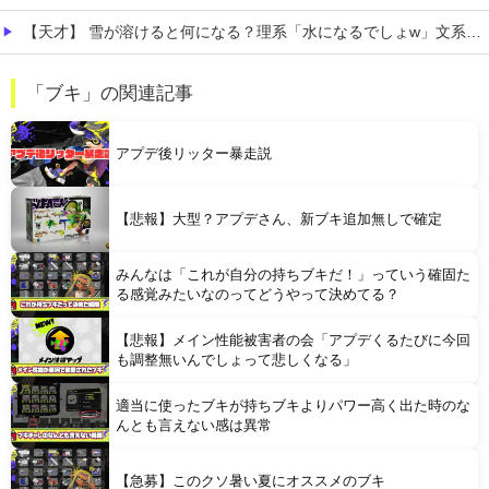
【天才】 雪が溶けると何になる？理系「水になるでしょw」文系ワイ「はぁ～…」→結果ｗｗｗ
【悲痛】 溺れた11歳息子を助けようと川へ…40歳父親が死亡 息子は母親が救助 愛知
「ブキ」の関連記事
【悲報】 ロシアさん、国民の財産を没収しはじめるｗｗｗｗｗ
アプデ後リッター暴走説
【悲報】大型？アプデさん、新ブキ追加無しで確定
みんなは「これが自分の持ちブキだ！」っていう確固た
Powered by livedoor 相互RSS
る感覚みたいなのってどうやって決めてる？
【悲報】メイン性能被害者の会「アプデくるたびに今回
も調整無いんでしょって悲しくなる」
適当に使ったブキが持ちブキよりパワー高く出た時のな
んとも言えない感は異常
【急募】このクソ暑い夏にオススメのブキ