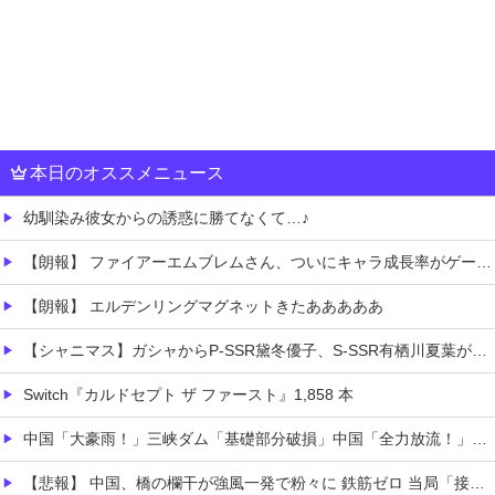
本日のオススメニュース
幼馴染み彼女からの誘惑に勝てなくて…♪
【朗報】 ファイアーエムブレムさん、ついにキャラ成長率がゲーム内で見れるようになる
【朗報】 エルデンリングマグネットきたあああああ
【シャニマス】ガシャからP-SSR黛冬優子、S-SSR有栖川夏葉が登場！イベントS-SR福丸小糸！
Switch『カルドセプト ザ ファースト』1,858 本
中国「大豪雨！」三峡ダム「基礎部分破損」中国「全力放流！」台風13号「中国上陸予測」台風15号「中国接近（画像」中国「台風同時上陸！（穀物生産が壊滅危機」→
【悲報】 中国、橋の欄干が強風一発で粉々に 鉄筋ゼロ 当局「接着剤でくっつけただけ」「正常で、品質問題はない」