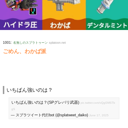
:
1001
名無しのスプラトゥーン
splatoon.net
ごめん、わかば派
いちばん強いのは？
いちばん強いのは？(SPグレバリ武器)
pic.twitter.com/vQgGMSTb
gS
— スプラツイート代行bot (@splatweet_daiko)
June 17, 2025