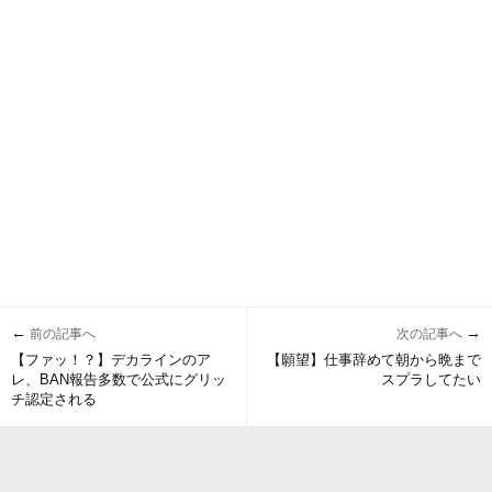
←
→
前の記事へ
次の記事へ
【ファッ！？】デカラインのア
【願望】仕事辞めて朝から晩まで
レ、BAN報告多数で公式にグリッ
スプラしてたい
チ認定される