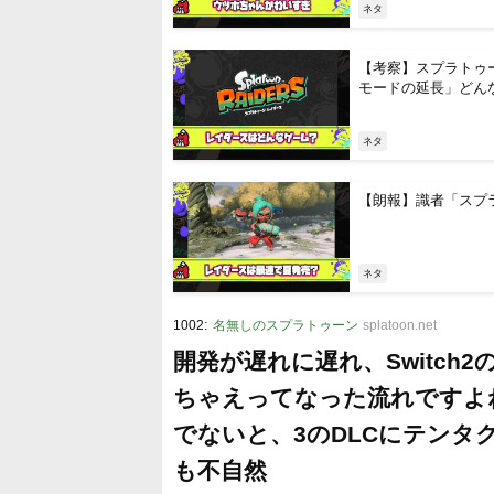
ネタ
【考察】スプラトゥ
モードの延長」どん
ネタ
【朗報】識者「スプ
ネタ
:
1002
名無しのスプラトゥーン
splatoon.net
開発が遅れに遅れ、Switc
ちゃえってなった流れですよ
でないと、3のDLCにテン
も不自然