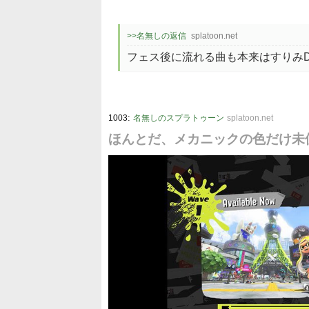
>>名無しの返信
splatoon.net
フェス後に流れる曲も本来はすりみD
:
1003
名無しのスプラトゥーン
splatoon.net
ほんとだ、メカニックの色だけ未