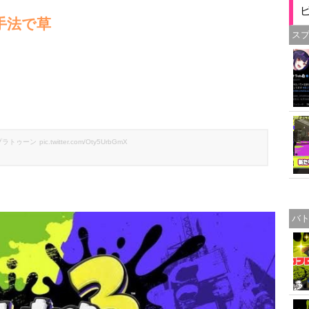
手法で草
ス
プラトゥーン
pic.twitter.com/Oty5UrbGmX
バ