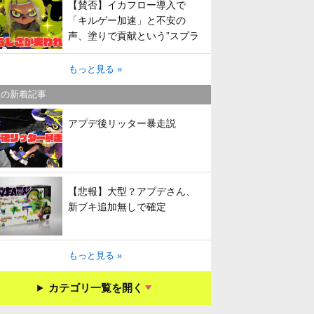
【賛否】イカフロー導入で
「キルゲー加速」と不安の
声、塗りで貢献という”スプラ
らしさ”は失われてしまうのか
もっと見る »
キの新着記事
アプデ後リッター暴走説
【悲報】大型？アプデさん、
新ブキ追加無しで確定
もっと見る »
カテゴリ一覧を開く