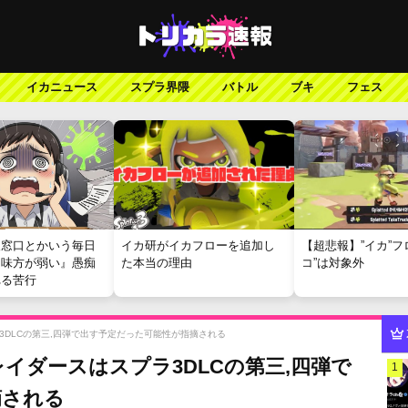
イカニュース
スプラ界隈
バトル
ブキ
フェス
報窓口とかいう毎日
イカ研がイカフローを追加し
【超悲報】”イカ”フ
『味方が弱い』愚痴
た本当の理由
コ”は対象外
れる苦行
DLCの第三,四弾で出す予定だった可能性が指摘される
イダースはスプラ3DLCの第三,四弾で
1
摘される