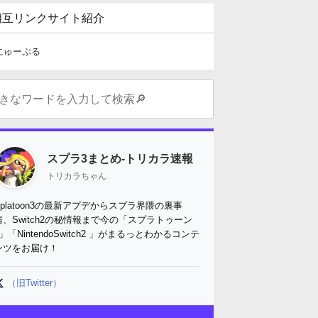
相互リンクサイト紹介
にゅーぷる
スプラ3まとめ-トリカラ速報
トリカラちゃん
Splatoon3の最新アプデからスプラ界隈の裏事
情、Switch2の秘情報まで今の「スプラトゥーン
3」「NintendoSwitch2 」がまるっとわかるコンテ
ンツをお届け！
（旧Twitter）