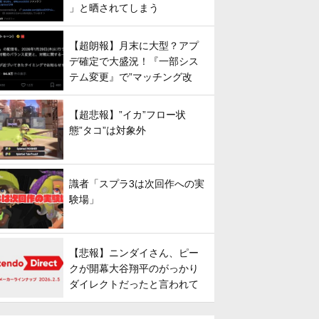
」と晒されてしまう
【超朗報】月末に大型？アプ
デ確定で大盛況！『一部シス
テム変更』で”マッチング改
善”への期待が高まる
【超悲報】”イカ”フロー状
態”タコ”は対象外
識者「スプラ3は次回作への実
験場」
【悲報】ニンダイさん、ピー
クが開幕大谷翔平のがっかり
ダイレクトだったと言われて
しまう