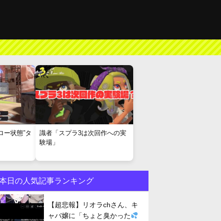
ロー状態”タ
識者「スプラ3は次回作への実
験場」
本日の人気記事ランキング
【超悲報】リオラchさん、キ
ャバ嬢に「ちょと臭かった