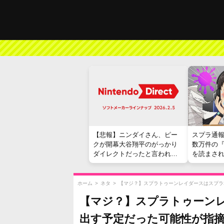
【悲報】ニンダイさん、ピー
スプラ通
クが開幕大谷翔平のがっかり
数万件の
ダイレクトだったと言われて
を読まさ
しまう
ホーム
>
ネタ
>
【マジ？】スプラトゥーンレイダースはスプラ3
【マジ？】スプラトゥーンレ
出す予定だった可能性が指