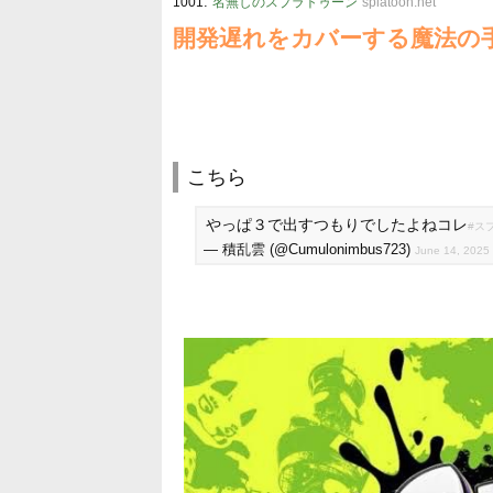
:
1001
名無しのスプラトゥーン
splatoon.net
開発遅れをカバーする魔法の
こちら
やっぱ３で出すつもりでしたよねコレ
#ス
— 積乱雲 (@Cumulonimbus723)
June 14, 2025