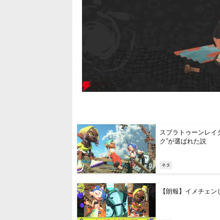
スプラトゥーンレイ
ク”が選ばれた説
ネタ
【朗報】イメチェン