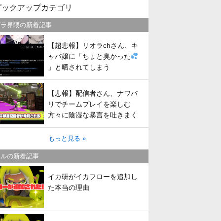
ピックアップカテゴリ
プラ界隈の新着記事
【超悲報】リオラchさん、キ
ャバ嬢に「ちょと臭かった
」と晒されてしまう
【悲報】配信者さん、ナワバ
リでチームプレイを楽しむ
方々に陰湿な暴言を吐きまく
ってしまう
もっと見る »
トルの新着記事
イカ研がイカフローを追加し
た本当の理由