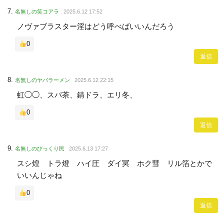
名無しの笑コアラ
2025.6.12 17:52
ノヴァブラスター淫はどう呼べばいいんだろう
0
返信
名無しのヤバラーメン
2025.6.12 22:15
虹◯◯、スパ茶、錆ドラ、エリ冬、
0
返信
名無しのびっくり民
2025.6.13 17:27
スシ煌 トラ燈 ハイ圧 ダイ冥 ホク彗 リル箔とかで
いいんじゃね
0
返信