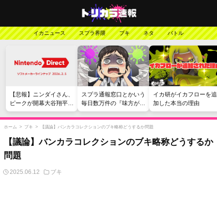
イカニュース
スプラ界隈
ブキ
ネタ
バトル
【悲報】ニンダイさん、
スプラ通報窓口とかいう
イカ研がイカフローを追
ピークが開幕大谷翔平の
毎日数万件の『味方が弱
加した本当の理由
がっかりダイレクトだっ
い』愚痴を読まされる苦
たと言われてしまう
行
ホーム
>
ブキ
>
【議論】バンカラコレクションのブキ略称どうするか問題
【議論】バンカラコレクションのブキ略称どうするか
問題
2025.06.12
ブキ