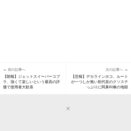
←
→
前の記事へ
次の記事へ
【朗報】ジェットスイーパーコブ
【悲報】デカラインホコ、ルート
ラ、強くて楽しいという最高の評
が一つしか無い初代並のクソステ
価で使用者大歓喜
っぷりに阿鼻叫喚の地獄