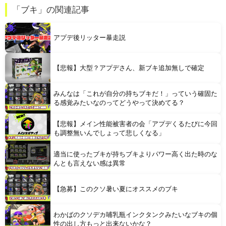
【お通し食べ放題】 激安居酒屋来たから実況するでｗｗｗｗｗｗｗｗ（画像あり）
「ブキ」の関連記事
【消費税1%になったら】 町のお弁当屋さん「申し訳ないがその分商品代を値上げして店頭価格を変えない」
アプデ後リッター暴走説
【悲報】大型？アプデさん、新ブキ追加無しで確定
みんなは「これが自分の持ちブキだ！」っていう確固た
Powered by livedoor 相互RSS
る感覚みたいなのってどうやって決めてる？
【悲報】メイン性能被害者の会「アプデくるたびに今回
も調整無いんでしょって悲しくなる」
適当に使ったブキが持ちブキよりパワー高く出た時のな
んとも言えない感は異常
【急募】このクソ暑い夏にオススメのブキ
わかばのクソデカ哺乳瓶インクタンクみたいなブキの個
性の出し方もっと出来ないかな？