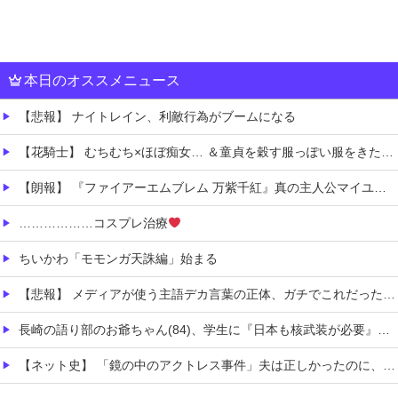
本日のオススメニュース
【悲報】 ナイトレイン、利敵行為がブームになる
【花騎士】 むちむち×ほぼ痴女… ＆童貞を穀す服っぽい服をきたホウオウボクへの反応！！！
【朗報】 『ファイアーエムブレム 万紫千紅』真の主人公マイユニはキャラメイクが可能
………………コスプレ治療
ちいかわ「モモンガ天誅編」始まる
【悲報】 メディアが使う主語デカ言葉の正体、ガチでこれだったｗｗｗｗ
長崎の語り部のお爺ちゃん(84)、学生に『日本も核武装が必要』と言われびっくり
【ネット史】 「鏡の中のアクトレス事件」夫は正しかったのに、なぜ喧嘩は終わらなかったのか