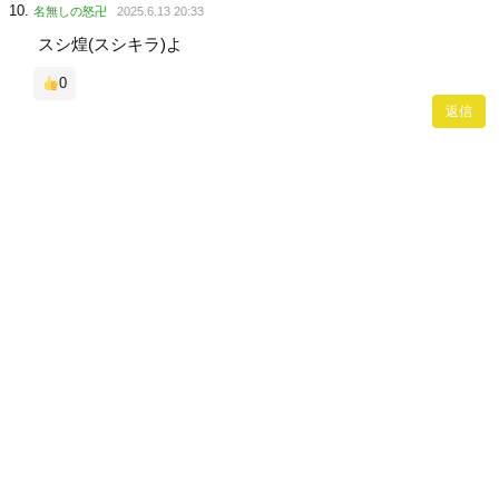
名無しの怒卍
2025.6.13 20:33
スシ煌(スシキラ)よ
0
返信