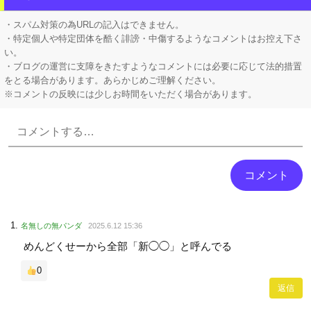
【消費税1%になったら】 町のお弁当屋さん「申し訳ないがその分商品代を値上げして店頭価格を変えない」
・スパム対策の為URLの記入はできません。
・特定個人や特定団体を酷く誹謗・中傷するようなコメントはお控え下さ
い。
・ブログの運営に支障をきたすようなコメントには必要に応じて法的措置
をとる場合があります。あらかじめご理解ください。
※コメントの反映には少しお時間をいただく場合があります。
Powered by livedoor 相互RSS
名無しの無パンダ
2025.6.12 15:36
めんどくせーから全部「新◯◯」と呼んでる
0
返信