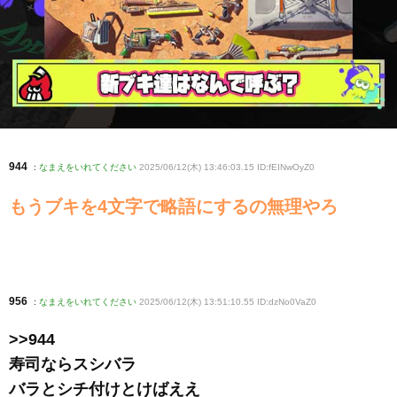
944
:
なまえをいれてください
2025/06/12(木) 13:46:03.15 ID:fEINwOyZ0
もうブキを4文字で略語にするの無理やろ
956
:
なまえをいれてください
2025/06/12(木) 13:51:10.55 ID:dzNo0VaZ0
>>944
寿司ならスシバラ
バラとシチ付けとけばええ