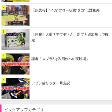
2
【超悲報】”イカ”フロー状態”タコ”は対象外
3
【悲報】大型？アプデさん、新ブキ追加無しで確
定
4
識者「スプラ3は次回作への実験場」
5
アプデ後リッター暴走説
ピックアップカテゴリ