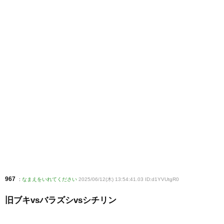
967
:
なまえをいれてください
2025/06/12(木) 13:54:41.03 ID:d1YVUtgR0
旧ブキvsバラズシvsシチリン