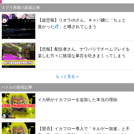
スプラ界隈の新着記事
【超悲報】リオラchさん、キャバ嬢に「ちょと
臭かった
」と晒されてしまう
【悲報】配信者さん、ナワバリでチームプレイを
楽しむ方々に陰湿な暴言を吐きまくってしまう
もっと見る »
バトルの新着記事
イカ研がイカフローを追加した本当の理由
【賛否】イカフロー導入で「キルゲー加速」と不