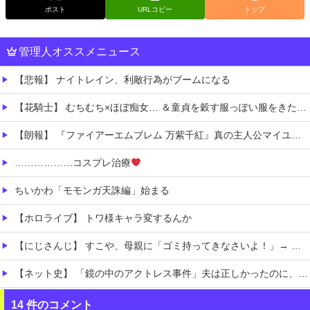
ポスト
URLコピー
トップ
管理人オススメニュース
【悲報】 ナイトレイン、利敵行為がブームになる
【花騎士】 むちむち×ほぼ痴女… ＆童貞を穀す服っぽい服をきたホウオウボクへの反応！！！
【朗報】 『ファイアーエムブレム 万紫千紅』真の主人公マイユニはキャラメイクが可能
………………コスプレ治療
ちいかわ「モモンガ天誅編」始まる
【ホロライブ】 トワ様キャラ変するんか
【にじさんじ】 すこや、母親に「ゴミ持ってきなさいよ！」→ おしり振りながら「いーやーヤダヤダ」した結果ガチめにしばかれる
【ネット史】 「鏡の中のアクトレス事件」夫は正しかったのに、なぜ喧嘩は終わらなかったのか
【お通し食べ放題】 激安居酒屋来たから実況するでｗｗｗｗｗｗｗｗ（画像あり）
14 件のコメント