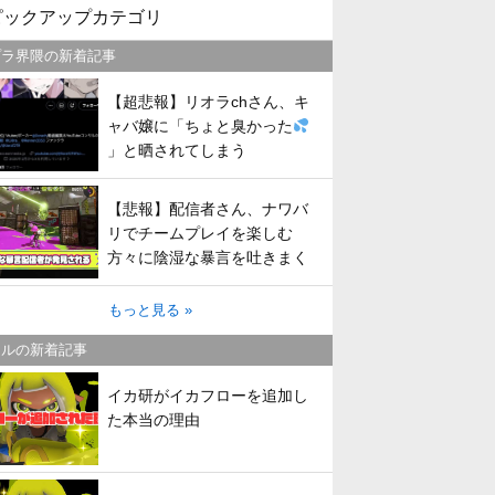
ピックアップカテゴリ
プラ界隈の新着記事
【超悲報】リオラchさん、キ
ャバ嬢に「ちょと臭かった
」と晒されてしまう
【悲報】配信者さん、ナワバ
リでチームプレイを楽しむ
方々に陰湿な暴言を吐きまく
ってしまう
もっと見る »
トルの新着記事
イカ研がイカフローを追加し
た本当の理由