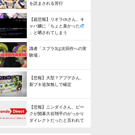
を読まされる苦行
【超悲報】リオラchさん、キ
ャバ嬢に「ちょと臭かった
」と晒されてしまう
識者「スプラ3は次回作への実
験場」
【悲報】大型？アプデさん、
新ブキ追加無しで確定
【悲報】ニンダイさん、ピー
クが開幕大谷翔平のがっかり
ダイレクトだったと言われて
しまう