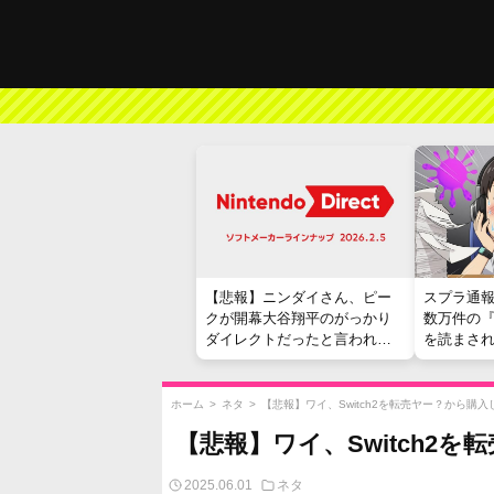
【悲報】ニンダイさん、ピー
スプラ通
クが開幕大谷翔平のがっかり
数万件の
ダイレクトだったと言われて
を読まさ
しまう
ホーム
>
ネタ
>
【悲報】ワイ、Switch2を転売ヤー？から購
【悲報】ワイ、Switch2
2025.06.01
ネタ