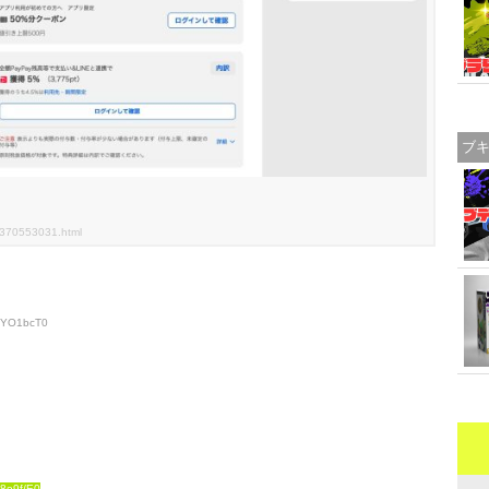
ブ
02370553031.html
70YO1bcT0
88o9f/E0