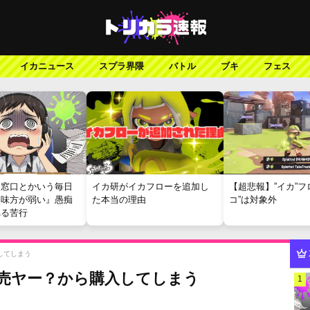
イカニュース
スプラ界隈
バトル
ブキ
フェス
報窓口とかいう毎日
イカ研がイカフローを追加し
【超悲報】”イカ”フ
『味方が弱い』愚痴
た本当の理由
コ”は対象外
れる苦行
入してしまう
を転売ヤー？から購入してしまう
1