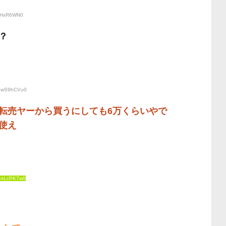
jWHxR6WN0
？
:3wS9hCVu0
転売ヤーから買うにしても6万くらいやで
使え
gnLcPK7w0