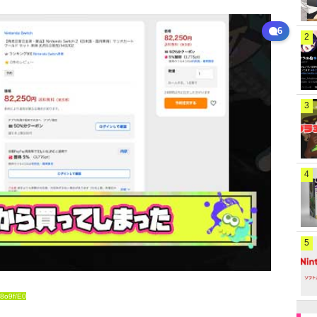
6
2
3
4
5
88o9f/E0