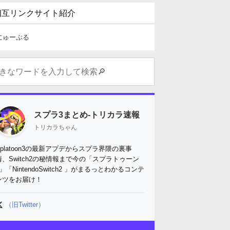
相互リンクサイト紹介
にゅーぷる
スプラ3まとめ-トリカラ速報
トリカラちゃん
Splatoon3の最新アプデからスプラ界隈の裏事
情、Switch2の秘情報まで今の「スプラトゥーン
3」「NintendoSwitch2 」がまるっとわかるコンテ
ンツをお届け！
（旧Twitter）