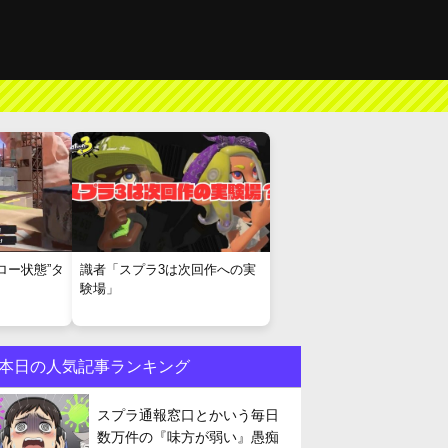
ロー状態”タ
識者「スプラ3は次回作への実
験場」
本日の人気記事ランキング
スプラ通報窓口とかいう毎日
数万件の『味方が弱い』愚痴