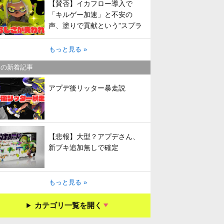
【賛否】イカフロー導入で
「キルゲー加速」と不安の
声、塗りで貢献という”スプラ
らしさ”は失われてしまうのか
もっと見る »
キの新着記事
アプデ後リッター暴走説
【悲報】大型？アプデさん、
新ブキ追加無しで確定
もっと見る »
カテゴリ一覧を開く