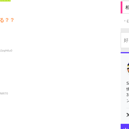
る？？
・
QdJzqH4u0
NIfI70