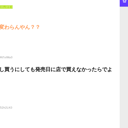
g88o9f/E0
変わらんやん？？
HDN7oIMu0
し買うにしても発売日に店で買えなかったらでよ
1452h2LK0