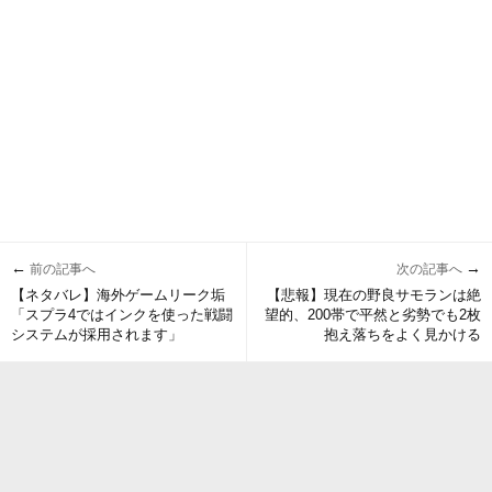
←
→
前の記事へ
次の記事へ
【ネタバレ】海外ゲームリーク垢
【悲報】現在の野良サモランは絶
「スプラ4ではインクを使った戦闘
望的、200帯で平然と劣勢でも2枚
システムが採用されます」
抱え落ちをよく見かける