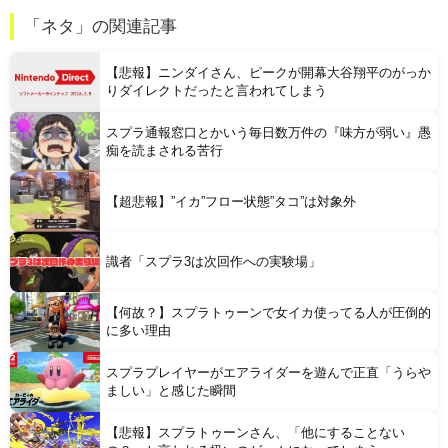
【悲報】 山本太郎さん、政治に興味なかった
「ネタ」の関連記事
【速報】 ワイ、ワンピースの誰も唱えてない考察をぶち上げる【世界初】
【悲報】ニンダイさん、ピークが開幕大谷翔平のがっか
りダイレクトだったと言われてしまう
スプラ通報窓口とかいう毎日数万件の『味方が弱い』愚
痴を読まされる苦行
Powered by livedoor 相互RSS
【超悲報】”イカ”フロー状態”タコ”は対象外
識者「スプラ3は次回作への実験場」
【何故？】スプラトゥーンで女イカ使ってる人が圧倒的
に多い理由
スプラプレイヤーがエアライダーを遊んで正直「うらや
ましい」と感じた瞬間
【悲報】スプラトゥーンさん、「他にすることない