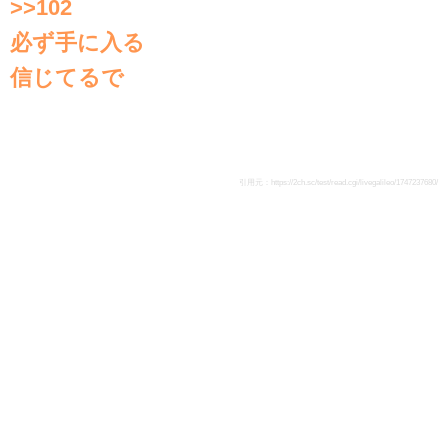
>>102
必ず手に入る
信じてるで
引用元：
https://2ch.sc/test/read.cgi/livegalileo/1747237680/