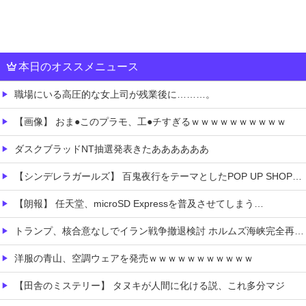
本日のオススメニュース
職場にいる高圧的な女上司が残業後に………。
【画像】 おま●このプラモ、工●チすぎるｗｗｗｗｗｗｗｗｗｗ
ダスクブラッドNT抽選発表きたああああああ
【シンデレラガールズ】 百鬼夜行をテーマとしたPOP UP SHOPが東京・大阪にて開催
【朗報】 任天堂、microSD Expressを普及させてしまう…
トランプ、核合意なしでイラン戦争撤退検討 ホルムズ海峡完全再開なら
洋服の青山、空調ウェアを発売ｗｗｗｗｗｗｗｗｗｗｗ
【田舎のミステリー】 タヌキが人間に化ける説、これ多分マジ