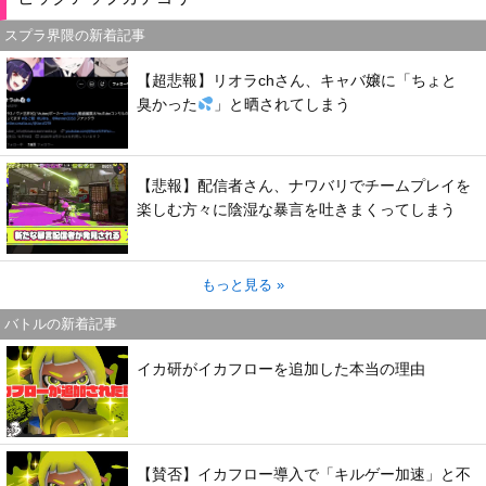
スプラ界隈の新着記事
【超悲報】リオラchさん、キャバ嬢に「ちょと
臭かった
」と晒されてしまう
【悲報】配信者さん、ナワバリでチームプレイを
楽しむ方々に陰湿な暴言を吐きまくってしまう
もっと見る »
バトルの新着記事
イカ研がイカフローを追加した本当の理由
【賛否】イカフロー導入で「キルゲー加速」と不