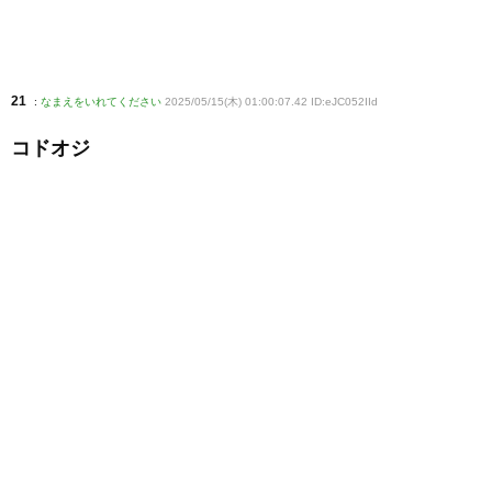
21
:
なまえをいれてください
2025/05/15(木) 01:00:07.42 ID:eJC052IId
コドオジ