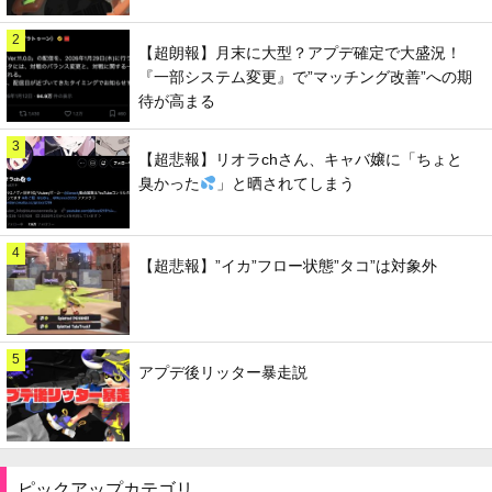
2
【超朗報】月末に大型？アプデ確定で大盛況！
『一部システム変更』で”マッチング改善”への期
待が高まる
3
【超悲報】リオラchさん、キャバ嬢に「ちょと
臭かった
」と晒されてしまう
4
【超悲報】”イカ”フロー状態”タコ”は対象外
5
アプデ後リッター暴走説
ピックアップカテゴリ