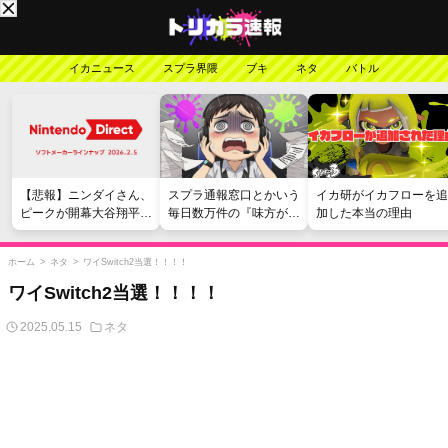
イカニュース
スプラ界隈
ブキ
ネタ
バトル
【悲報】ニンダイさん、
スプラ通報窓口とかいう
イカ研がイカフローを追
ピークが開幕大谷翔平の
毎日数万件の『味方が弱
加した本当の理由
がっかりダイレクトだっ
い』愚痴を読まされる苦
たと言われてしまう
行
ホーム
>
ネタ
>
ワイSwitch2当選！！！！
ワイSwitch2当選！！！！
2025.05.15
ネタ