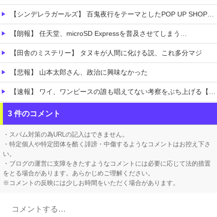
【シンデレラガールズ】 百鬼夜行をテーマとしたPOP UP SHOPが東京・大阪にて開催
【朗報】 任天堂、microSD Expressを普及させてしまう…
【田舎のミステリー】 タヌキが人間に化ける説、これ多分マジ
【悲報】 山本太郎さん、政治に興味なかった
【速報】 ワイ、ワンピースの誰も唱えてない考察をぶち上げる【世界初】
【ホロライブ】 月曜日ちゃん「お盆休み・・・？????」
3 件のコメント
【ホロライブ】 ホロナルド跡地にミオしゃ！？
・スパム対策の為URLの記入はできません。
・特定個人や特定団体を酷く誹謗・中傷するようなコメントはお控え下さ
い。
・ブログの運営に支障をきたすようなコメントには必要に応じて法的措置
をとる場合があります。あらかじめご理解ください。
※コメントの反映には少しお時間をいただく場合があります。
Powered by livedoor 相互RSS