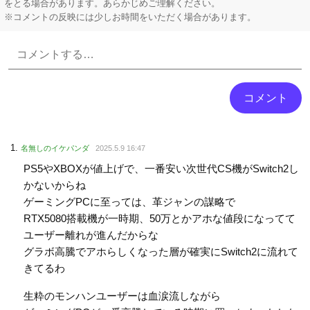
をとる場合があります。あらかじめご理解ください。
※コメントの反映には少しお時間をいただく場合があります。
Powered by livedoor 相互RSS
名無しのイケパンダ
2025.5.9 16:47
PS5やXBOXが値上げで、一番安い次世代CS機がSwitch2し
かないからね
ゲーミングPCに至っては、革ジャンの謀略で
RTX5080搭載機が一時期、50万とかアホな値段になってて
ユーザー離れが進んだからな
グラボ高騰でアホらしくなった層が確実にSwitch2に流れて
きてるわ
生粋のモンハンユーザーは血涙流しながら