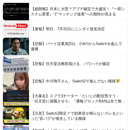
【恐怖】 東名高速で結婚式の衣装合わせに向かっていた夫婦の車に何度も何度も追突した60歳の男がヤバすぎる…こんなのに遭遇したらどうすればいいの？
【超朗報】月末に大型？アプデ確定で大盛況！『一部シ
ステム変更』で”マッチング改善”への期待が高まる
【速報】明日、7月31日にニンダイ放送決定
【悲報】パート従業員(51)、小4のからSwitchを盗んで
Powered by livedoor 相互RSS
逮捕
【悲報】任天堂法務部負ける、パワハラが確定
【悲報】中川翔子さん、Switch2で遊んでない模様
【大暴走】スプラ3チーター「たいじの配信荒そう」
「任天堂に就職させろ」「通報ブロックBANは全て無意
味」と行動がどんどん過激に
【注意】Switch2限定？で効果音が鳴らないズレるとい
った”音バグ”が発生している模様