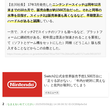
【古川社長】 17年3月発売した
ニンテンドースイッチは同年12月
末までの10カ月で、販売台数が約1500万台だった。それと同等の
水準を目指す。スイッチ2は販売単価も高くなるなど、早期普及に
ハードルがあると認識
している。
一方で、スイッチ2でスイッチのソフトも遊べるなど、プラットフ
ォームに継続性がある。初年度は普及が加速されることを重視し
て（ソフトとゲーム機をセットにした）同梱（どうこん）版も投
入することなどからこの台数とした。
https://news.yahoo.co.jp/articles/6a2781a754776c284cbf5ca92717ce6c5f019707
Switch2公式全世界販売予想1,500万台に
「足りる訳がない」「年内が絶対に買えな
い」と批判が殺到してしまう
イカニュース
2
:
なまえをいれてください
2025/05/09(金) 14:38:08.52 ID:OCBWp6eSd