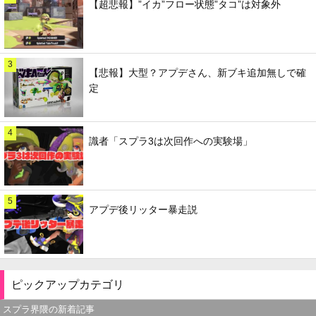
【超悲報】”イカ”フロー状態”タコ”は対象外
3
【悲報】大型？アプデさん、新ブキ追加無しで確
定
4
識者「スプラ3は次回作への実験場」
5
アプデ後リッター暴走説
ピックアップカテゴリ
スプラ界隈の新着記事