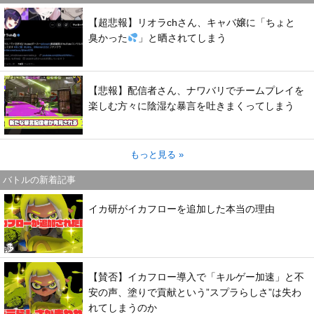
【超悲報】リオラchさん、キャバ嬢に「ちょと
臭かった
」と晒されてしまう
【悲報】配信者さん、ナワバリでチームプレイを
楽しむ方々に陰湿な暴言を吐きまくってしまう
もっと見る »
バトルの新着記事
イカ研がイカフローを追加した本当の理由
【賛否】イカフロー導入で「キルゲー加速」と不
安の声、塗りで貢献という”スプラらしさ”は失わ
れてしまうのか