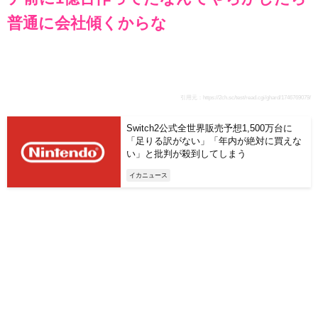
普通に会社傾くからな
引用元：
https://2ch.sc/test/read.cgi/ghard/1746769079/
Switch2公式全世界販売予想1,500万台に
「足りる訳がない」「年内が絶対に買えな
い」と批判が殺到してしまう
イカニュース