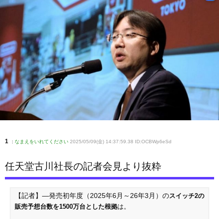
1
:
なまえをいれてください
2025/05/09(金) 14:37:59.38 ID:OCBWp6eSd
任天堂古川社長の記者会見より抜粋
【記者】―発売初年度（2025年6月～26年3月）の
スイッチ2の
販売予想台数を1500万台とした根拠
は。