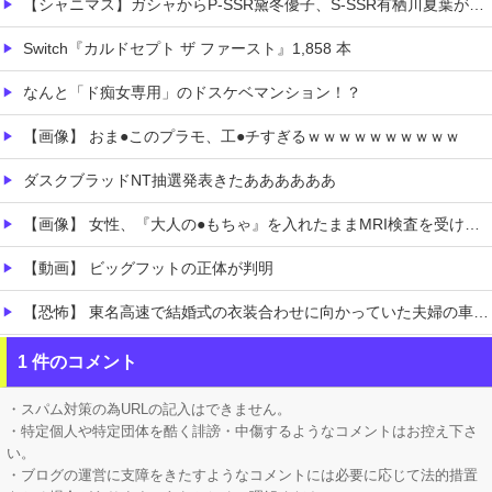
【シャニマス】ガシャからP-SSR黛冬優子、S-SSR有栖川夏葉が登場！イベントS-SR福丸小糸！
Switch『カルドセプト ザ ファースト』1,858 本
なんと「ド痴女専用」のドスケベマンション！？
【画像】 おま●このプラモ、工●チすぎるｗｗｗｗｗｗｗｗｗｗ
ダスクブラッドNT抽選発表きたああああああ
【画像】 女性、『大人の●もちゃ』を入れたままMRI検査を受けた結果 →
【動画】 ビッグフットの正体が判明
【恐怖】 東名高速で結婚式の衣装合わせに向かっていた夫婦の車に何度も何度も追突した60歳の男がヤバすぎる…こんなのに遭遇したらどうすればいいの？
【ネオポルテ】 実写配信中に金〇が映る大事故が発生!?
1 件のコメント
にじさんじ「緑仙」謝罪と募集を一緒にして怒られる「VTuberが歌ってこなかった埋もれた曲」ボカロPの抗議で歌ってみた非公開になること心配する声
・スパム対策の為URLの記入はできません。
・特定個人や特定団体を酷く誹謗・中傷するようなコメントはお控え下さ
い。
・ブログの運営に支障をきたすようなコメントには必要に応じて法的措置