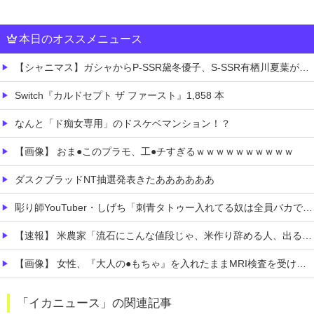
本日のオススメニュース
【シャニマス】ガシャからP-SSR黛冬優子、S-SSR有栖川夏葉が登場！イベントS-SR福丸小糸！
Switch『カルドセプト ザ ファースト』1,858 本
なんと「ド痴女専用」のドスケベマンション！？
【画像】 おま●このプラモ、工●チすぎるｗｗｗｗｗｗｗｗｗｗ
ダスクブラッドNT抽選発表きたああああああ
彫り師YouTuber・しげち「刺青タトゥー入れてる奴は全員バカです」「すごい民度低い」「5000円好きなんすよ、バカって」
【速報】 米農家「流石にこんな値段じゃ、米作り辞める人、出るんじゃないかなあ？？」
【画像】 女性、『大人の●もちゃ』を入れたままMRI検査を受けた結果 →
【動画】 ビッグフットの正体が判明
「イカニュース」の関連記事