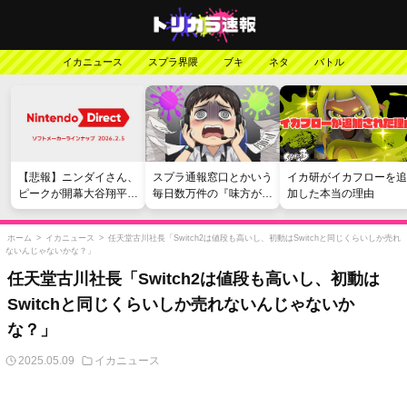
イカニュース
スプラ界隈
ブキ
ネタ
バトル
【悲報】ニンダイさん、
スプラ通報窓口とかいう
イカ研がイカフローを追
ピークが開幕大谷翔平の
毎日数万件の『味方が弱
加した本当の理由
がっかりダイレクトだっ
い』愚痴を読まされる苦
たと言われてしまう
行
ホーム
>
イカニュース
>
任天堂古川社長「Switch2は値段も高いし、初動はSwitchと同じくらいしか売れ
ないんじゃないかな？」
任天堂古川社長「Switch2は値段も高いし、初動は
Switchと同じくらいしか売れないんじゃないか
な？」
2025.05.09
イカニュース