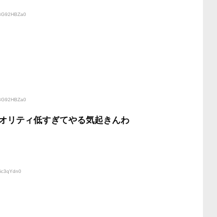
:BG92HBZa0
:BG92HBZa0
オリティ低すぎてやる気起きんわ
yic3qYdn0