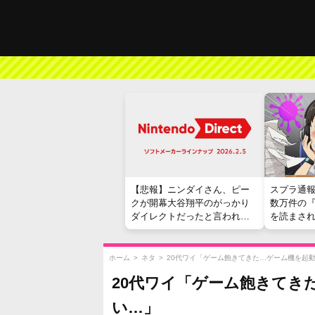
【悲報】ニンダイさん、ピー
スプラ通
クが開幕大谷翔平のがっかり
数万件の
ダイレクトだったと言われて
を読まさ
しまう
ホーム
>
ネタ
>
20代ワイ「ゲーム飽きてきた…ゲーム機を起
20代ワイ「ゲーム飽きてき
い…」