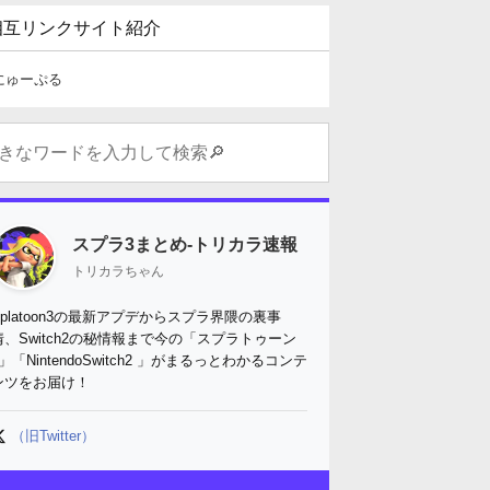
相互リンクサイト紹介
にゅーぷる
スプラ3まとめ-トリカラ速報
トリカラちゃん
Splatoon3の最新アプデからスプラ界隈の裏事
情、Switch2の秘情報まで今の「スプラトゥーン
3」「NintendoSwitch2 」がまるっとわかるコンテ
ンツをお届け！
（旧Twitter）