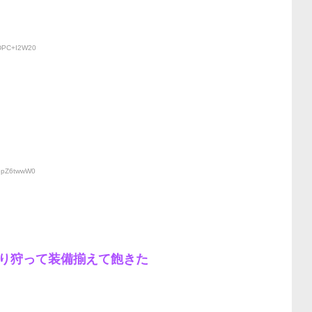
:DPC+I2W20
:opZ6twwW0
り狩って装備揃えて飽きた