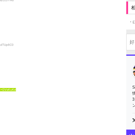
mhEO1rYH0
・
hKdTUp6C0
Z+GVsKuKd