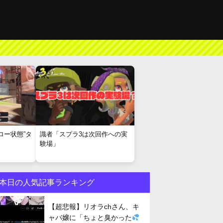
ロー状態”タ
識者「スプラ3は次回作への実
験場」
本日の人気記事ランキング
【超悲報】リオラchさん、キ
ャバ嬢に「ちょと臭かった