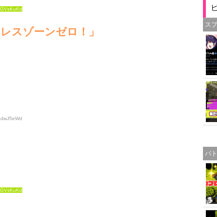
+GVsKuKd
ス
ンレスゾーンゼロ！」
4EdwJ5eWd
バ
+GVsKuKd