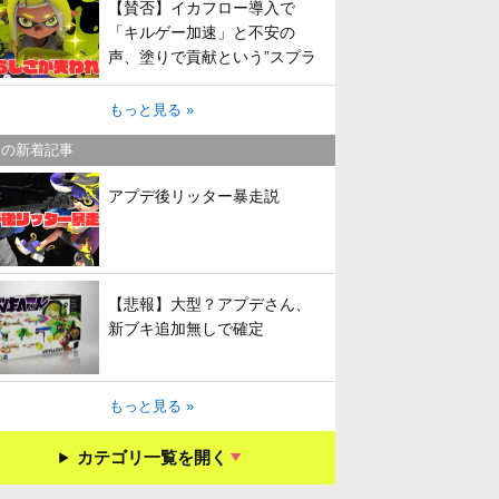
【賛否】イカフロー導入で
「キルゲー加速」と不安の
声、塗りで貢献という”スプラ
らしさ”は失われてしまうのか
もっと見る »
キの新着記事
アプデ後リッター暴走説
【悲報】大型？アプデさん、
新ブキ追加無しで確定
もっと見る »
カテゴリ一覧を開く