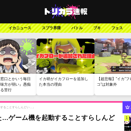
イカニュース
スプラ界隈
バトル
ブキ
フェス
報窓口とかいう毎日
イカ研がイカフローを追加し
【超悲報】”イカ”フ
『味方が弱い』愚痴
た本当の理由
コ”は対象外
れる苦行
動することすらしんどい…」
た…ゲーム機を起動することすらしんど
1