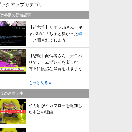
ピックアップカテゴリ
プラ界隈の新着記事
【超悲報】リオラchさん、キ
ャバ嬢に「ちょと臭かった
」と晒されてしまう
【悲報】配信者さん、ナワバ
リでチームプレイを楽しむ
方々に陰湿な暴言を吐きまく
ってしまう
もっと見る »
トルの新着記事
イカ研がイカフローを追加し
た本当の理由