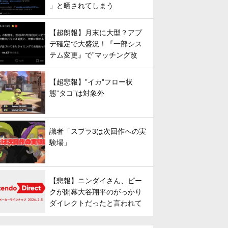
」と晒されてしまう
【超朗報】月末に大型？アプ
デ確定で大盛況！『一部シス
テム変更』で”マッチング改
善”への期待が高まる
【超悲報】”イカ”フロー状
態”タコ”は対象外
識者「スプラ3は次回作への実
験場」
【悲報】ニンダイさん、ピー
クが開幕大谷翔平のがっかり
ダイレクトだったと言われて
しまう