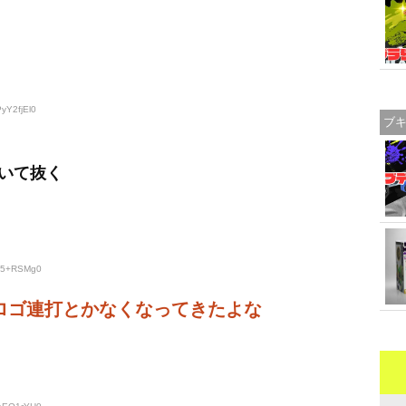
yY2fjEl0
ブ
いて抜く
ge5+RSMg0
ロゴ連打とかなくなってきたよな