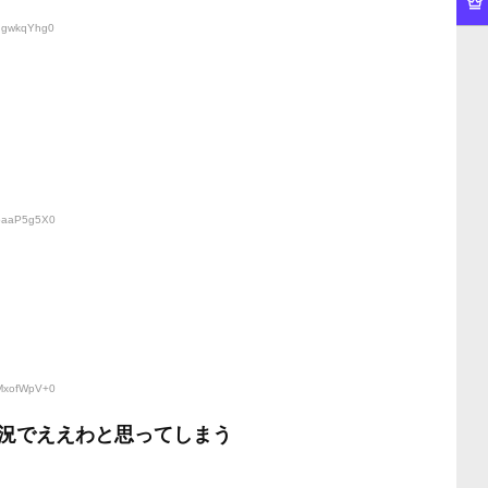
:ggwkqYhg0
:paaP5g5X0
:MxofWpV+0
況でええわと思ってしまう