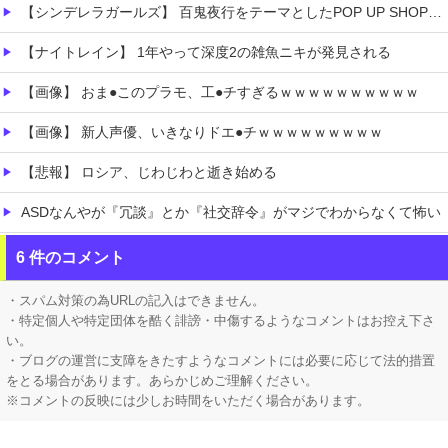
【シンデレラガールズ】 百鬼夜行をテーマとしたPOP UP SHOPが東京・大阪にて開催
【ナイトレイン】 1年やって深度2の雑魚ニキが発見される
【画像】 おま●このプラモ、工●チすぎるｗｗｗｗｗｗｗｗｗｗ
【画像】 新人声優、いきなりドエ●チｗｗｗｗｗｗｗｗｗ
【悲報】 ロシア、じわじわと逝き始める
ASDなんやが『冗談』とか『社交辞令』がマジでわからなくて怖い
ホロライブ「兎田ぺこら」主催者を暴露した姫森ルーナ「ホロ夏AmongUs」ぺこーら主催！ケモミミリーグに被るから炎上回避しようとした？画像あり
6 件のコメント
【ホロライブ】 ねねち概要欄、小学生並みの感想で草
・スパム対策の為URLの記入はできません。
・特定個人や特定団体を酷く誹謗・中傷するようなコメントはお控え下さ
い。
・ブログの運営に支障をきたすようなコメントには必要に応じて法的措置
をとる場合があります。あらかじめご理解ください。
※コメントの反映には少しお時間をいただく場合があります。
Powered by livedoor 相互RSS