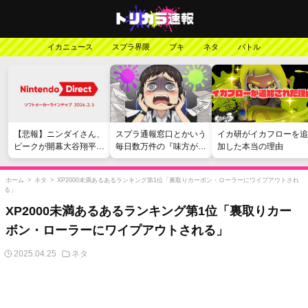
イカニュース
スプラ界隈
ブキ
ネタ
バトル
【悲報】ニンダイさん、
スプラ通報窓口とかいう
イカ研がイカフローを追
ピークが開幕大谷翔平の
毎日数万件の『味方が弱
加した本当の理由
がっかりダイレクトだっ
い』愚痴を読まされる苦
たと言われてしまう
行
ホーム
>
ネタ
>
XP2000未満あるあるランキング第1位「裏取りカーボン・ローラーにワイプアウトされ
る」
XP2000未満あるあるランキング第1位「裏取りカー
ボン・ローラーにワイプアウトされる」
2025.04.25
ネタ