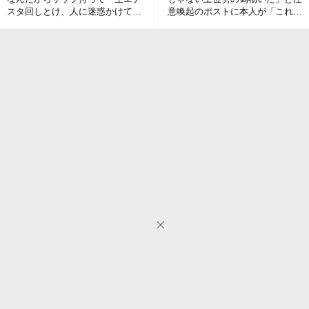
スタ回しとけ、人に迷惑かけてま
意喚起のポストに本人が「これ本
で自分の趣味を楽しまないで
物です…」事案発生
ね！」