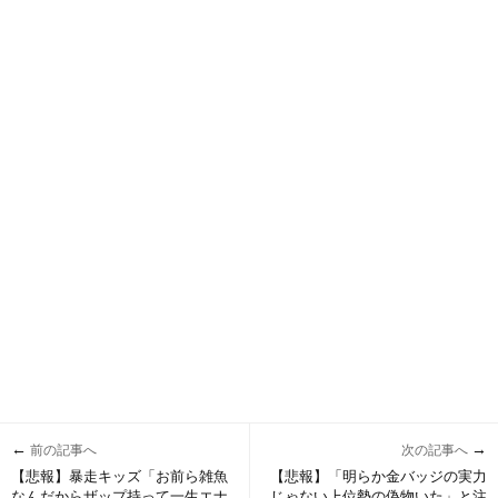
←
→
前の記事へ
次の記事へ
【悲報】暴走キッズ「お前ら雑魚
【悲報】「明らか金バッジの実力
なんだからザップ持って一生エナ
じゃない上位勢の偽物いた」と注