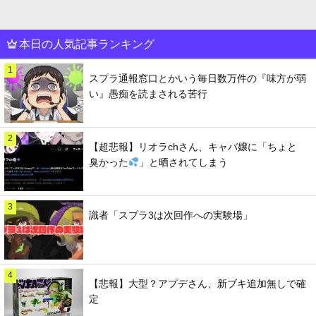
本日の人気記事ランキング
1
スプラ通報窓口とかいう毎日数万件の『味方が弱
い』愚痴を読まされる苦行
2
【超悲報】リオラchさん、キャバ嬢に「ちょと
臭かった
」と晒されてしまう
3
識者「スプラ3は次回作への実験場」
4
【悲報】大型？アプデさん、新ブキ追加無しで確
定