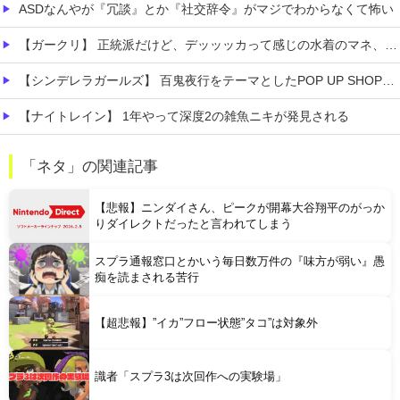
ASDなんやが『冗談』とか『社交辞令』がマジでわからなくて怖い
【ガークリ】 正統派だけど、デッッッカって感じの水着のマネ、ラファエ口、セッシュウへの反応！！！
【シンデレラガールズ】 百鬼夜行をテーマとしたPOP UP SHOPが東京・大阪にて開催
【ナイトレイン】 1年やって深度2の雑魚ニキが発見される
【画像】 おま●このプラモ、工●チすぎるｗｗｗｗｗｗｗｗｗｗ
「ネタ」の関連記事
『スプラトゥーンレイダース』とか言うゲーム買ったんやけど
【悲報】ニンダイさん、ピークが開幕大谷翔平のがっか
りダイレクトだったと言われてしまう
スプラ通報窓口とかいう毎日数万件の『味方が弱い』愚
痴を読まされる苦行
Powered by livedoor 相互RSS
【超悲報】”イカ”フロー状態”タコ”は対象外
識者「スプラ3は次回作への実験場」