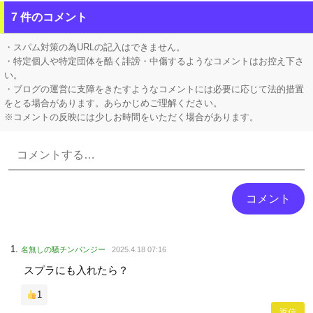
【腹筋崩壊】 見た瞬間吹いた画像を貼っていくスレｗｗｗｗ
7 件のコメント
【速報】 京大病院、手術ミスで『正常な脳』を摘出 → 患者は自発呼吸不可能な植物状態に
・スパム対策の為URLの記入はできません。
・特定個人や特定団体を酷く誹謗・中傷するようなコメントはお控え下さ
い。
・ブログの運営に支障をきたすようなコメントには必要に応じて法的措置
をとる場合があります。あらかじめご理解ください。
※コメントの反映には少しお時間をいただく場合があります。
Powered by livedoor 相互RSS
名無しの騒チンパンジー
2025.4.18 07:16
スプラにも入れたら？
1
返信