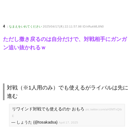
4
:
なまえをいれてください
2025/04/17(木) 22:11:57.98 ID:hRukWL8N0
ただし撒き戻るのは自分だけで、対戦相手にガンガ
ン追い抜かれるｗ
対戦（※1人用のみ）でも使えるがライバルは先に
進む
リワインド対戦でも使えるのか おもろ
pic.twitter.com/aH3MTxQtb
E
— しょうた (@tosakadsa)
April 17, 2025