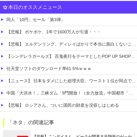
本日のオススメニュース
同人「10円」セール「第3弾」
【悲報】 ポケポケ、1年で1600万人が引退・・・
【悲報】 エルデンリング、ディレイばかりで本当に面白くないこのゲーム←賛同の声が多数…
【シンデレラガールズ】 百鬼夜行をテーマとしたPOP UP SHOPが東京・大阪にて開催
任天堂ソフトのダウンロード率61.5%ｗｗｗ
【ニュース】 日本をダメにした総理大臣、ワースト１位が同点でこの人ｗｗｗｗｗｗ
中国「大洪水！」三峡ダム「9門開放！（全力放流」中国都市「三峡沿線の道路水没」中国政府「高速道路封鎖！」中国ダム「緊急放流に合わせて開門（土砂崩れ発生」→
【悲報】 ロシアさん、ついに国民の財産を没収しはじめる
【腹筋崩壊】 見た瞬間吹いた画像を貼っていくスレｗｗｗｗ
「ネタ」の関連記事
【速報】 京大病院、手術ミスで『正常な脳』を摘出 → 患者は自発呼吸不可能な植物状態に
【悲報】ニンダイさん、ピークが開幕大谷翔平のがっか