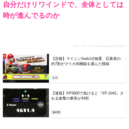
自分だけリワインドで、全体としては
時が進んでるのか
引用元：
https://2ch.sc/test/read.cgi/ghard/1744895401/
【悲報】マイニンSwitch2抽選、応募者の
約7割がマリカ同梱版を選んだ模様
ネタ
【速報】XP5600で負けると『XP-1042』さ
れる衝撃の事実が判明
海外勢