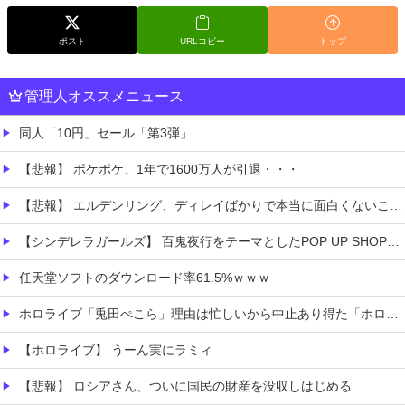
ポスト
URLコピー
トップ
管理人オススメニュース
同人「10円」セール「第3弾」
【悲報】 ポケポケ、1年で1600万人が引退・・・
【悲報】 エルデンリング、ディレイばかりで本当に面白くないこのゲーム←賛同の声が多数…
【シンデレラガールズ】 百鬼夜行をテーマとしたPOP UP SHOPが東京・大阪にて開催
任天堂ソフトのダウンロード率61.5%ｗｗｗ
ホロライブ「兎田ぺこら」理由は忙しいから中止あり得た「ホロ夏アモアス」野うさぎから守るために主催者記載？姫を庇う大空スバルにルーナイト感謝
【ホロライブ】 うーん実にラミィ
【悲報】 ロシアさん、ついに国民の財産を没収しはじめる