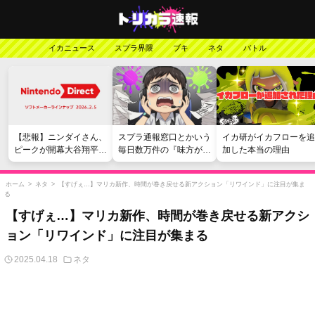
イカニュース
スプラ界隈
ブキ
ネタ
バトル
【悲報】ニンダイさん、
スプラ通報窓口とかいう
イカ研がイカフローを追
ピークが開幕大谷翔平の
毎日数万件の『味方が弱
加した本当の理由
がっかりダイレクトだっ
い』愚痴を読まされる苦
たと言われてしまう
行
ホーム
>
ネタ
>
【すげぇ…】マリカ新作、時間が巻き戻せる新アクション「リワインド」に注目が集ま
る
【すげぇ…】マリカ新作、時間が巻き戻せる新アクシ
ョン「リワインド」に注目が集まる
2025.04.18
ネタ