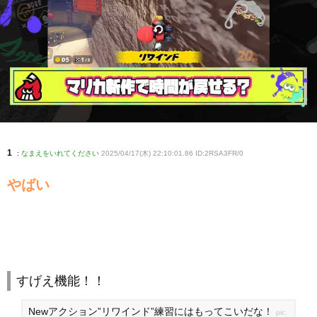
1
:
なまえをいれてください
2025/04/17(木) 22:10:01.86 ID:2RSA3FR/0
やばい
すげえ機能！！
Newアクション”リワインド”練習にはもってこいだな！
pic.