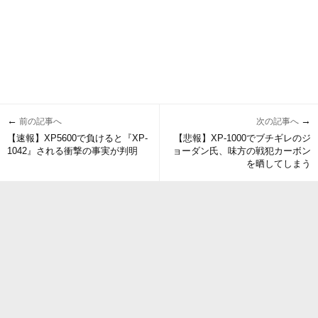
←
→
前の記事へ
次の記事へ
【速報】XP5600で負けると『XP-
【悲報】XP-1000でブチギレのジ
1042』される衝撃の事実が判明
ョーダン氏、味方の戦犯カーボン
を晒してしまう