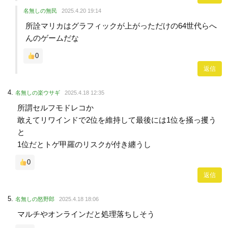
名無しの無民
2025.4.20 19:14
所詮マリカはグラフィックが上がっただけの64世代らへ
んのゲームだな
0
返信
名無しの楽ウサギ
2025.4.18 12:35
所謂セルフモドレコか
敢えてリワインドで2位を維持して最後には1位を掻っ攫う
と
1位だとトゲ甲羅のリスクが付き纏うし
0
返信
名無しの怒野郎
2025.4.18 18:06
マルチやオンラインだと処理落ちしそう