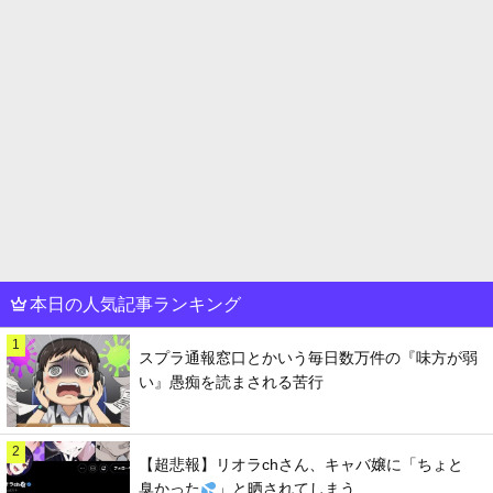
本日の人気記事ランキング
1
スプラ通報窓口とかいう毎日数万件の『味方が弱
い』愚痴を読まされる苦行
2
【超悲報】リオラchさん、キャバ嬢に「ちょと
臭かった
」と晒されてしまう