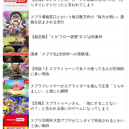
りダイレクトだったと言われてしまう
スプラ通報窓口とかいう毎日数万件の『味方が弱い』愚
痴を読まされる苦行
Powered by livedoor 相互RSS
【超悲報】”イカ”フロー状態”タコ”は対象外
識者「スプラ3は次回作への実験場」
【何故？】スプラトゥーンで女イカ使ってる人が圧倒的
に多い理由
スプラプレイヤーがエアライダーを遊んで正直「うらや
ましい」と感じた瞬間
【悲報】スプラトゥーンさん、「他にすることない
の？」と言われる扱いのゲームになってしまう
スプラ33周年大型アプデがニンダイで告知されるとかい
う淡い期待