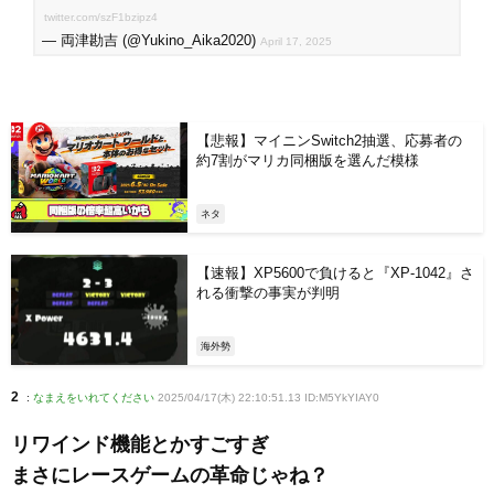
twitter.com/szF1bzipz4
— 両津勘吉 (@Yukino_Aika2020)
April 17, 2025
【悲報】マイニンSwitch2抽選、応募者の
約7割がマリカ同梱版を選んだ模様
ネタ
【速報】XP5600で負けると『XP-1042』さ
れる衝撃の事実が判明
海外勢
2
:
なまえをいれてください
2025/04/17(木) 22:10:51.13 ID:M5YkYIAY0
リワインド機能とかすごすぎ
まさにレースゲームの革命じゃね？