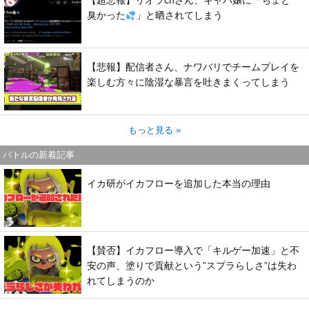
【超悲報】リオラchさん、キャバ嬢に「ちょと
臭かった
」と晒されてしまう
【悲報】配信者さん、ナワバリでチームプレイを
楽しむ方々に陰湿な暴言を吐きまくってしまう
もっと見る »
バトルの新着記事
イカ研がイカフローを追加した本当の理由
【賛否】イカフロー導入で「キルゲー加速」と不
安の声、塗りで貢献という”スプラらしさ”は失わ
れてしまうのか