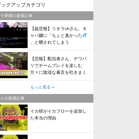
ピックアップカテゴリ
プラ界隈の新着記事
【超悲報】リオラchさん、キ
ャバ嬢に「ちょと臭かった
」と晒されてしまう
【悲報】配信者さん、ナワバ
リでチームプレイを楽しむ
方々に陰湿な暴言を吐きまく
ってしまう
もっと見る »
トルの新着記事
イカ研がイカフローを追加し
た本当の理由