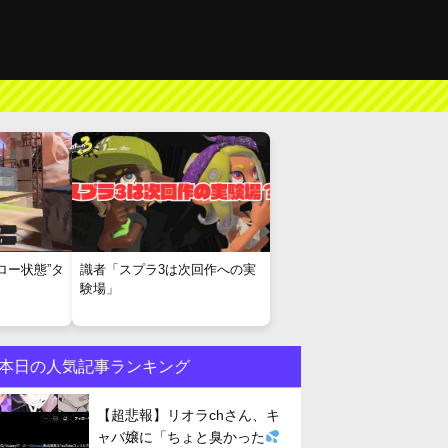
ロー状態”タ
識者「スプラ3は次回作への実
験場」
本日の人気記事ランキング
【超悲報】リオラchさん、キ
ャバ嬢に「ちょと臭かった