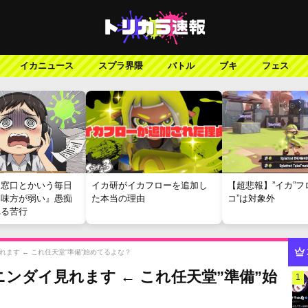
イカニュース
スプラ界隈
バトル
ブキ
フェス
報窓口とかいう毎日
イカ研がイカフローを追加し
【超悲報】”イカ”フ
『味方が弱い』愚痴
た本当の理由
コ”は対象外
れる苦行
ます ← これ任天堂”準備”始めてるよな？
ンダイ見れます ← これ任天堂”準備”始
1