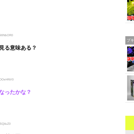
Kr98NbOR0
ブ
見る意味ある？
/wDOeHNV0
なったかな？
SQiluZ0