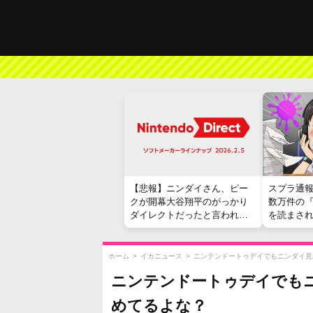
【悲報】ニンダイさん、ピー
スプラ通
クが開幕大谷翔平のがっかり
数万件の
ダイレクトだったと言われて
を読まさ
しまう
ホーム
>
イカニュース
>
ニンテンドートゥデイでもニンダイ見れ
ニンテンドートゥデイでもニ
めてるよな？