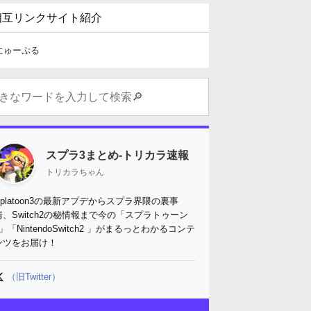
相互リンクサイト紹介
にゅーぷる
スプラ3まとめ-トリカラ速報
トリカラちゃん
Splatoon3の最新アプデからスプラ界隈の裏事
情、Switch2の秘情報まで今の「スプラトゥーン
3」「NintendoSwitch2 」がまるっとわかるコンテ
ンツをお届け！
（旧Twitter）