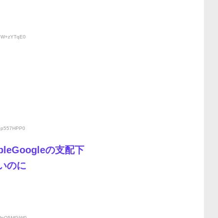
:3W+zYTqE0
:7p557HPP0
eGoogleの支配下
いいのに
:UnO5MGiW0