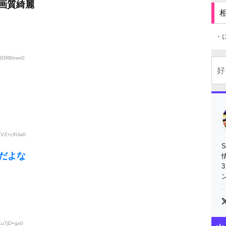
り画質綺麗
・
:QD9Blowx0
:aVZ+c9Uw0
だよな
Xu7jD+gx0