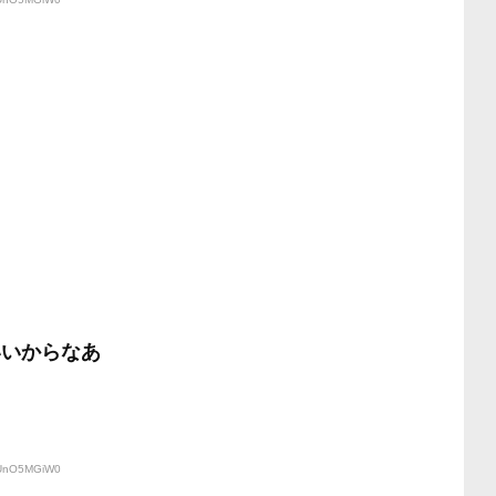
いいからなあ
:UnO5MGiW0