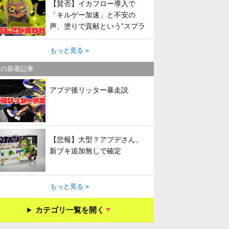
【賛否】イカフロー導入で
「キルゲー加速」と不安の
声、塗りで貢献という”スプラ
らしさ”は失われてしまうのか
もっと見る »
キの新着記事
アプデ後リッター暴走説
【悲報】大型？アプデさん、
新ブキ追加無しで確定
もっと見る »
カテゴリ一覧を開く