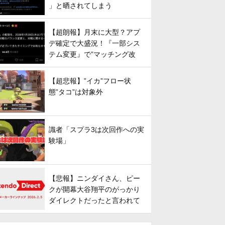
」と晒されてしまう
【超朗報】月末に大型？アプ
デ確定で大盛況！『一部シス
テム変更』で”マッチング改
善”への期待が高まる
【超悲報】”イカ”フロー状
態”タコ”は対象外
識者「スプラ3は次回作への実
験場」
【悲報】ニンダイさん、ピー
クが開幕大谷翔平のがっかり
ダイレクトだったと言われて
しまう