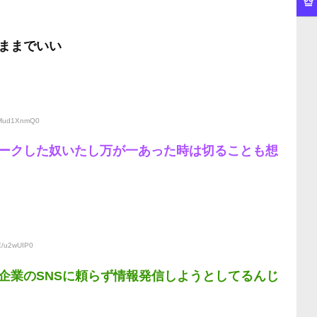
ままでいい
D:Mud1XnmQ0
ークした奴いたし万が一あった時は切ることも想
E/u2wUIP0
企業のSNSに頼らず情報発信しようとしてるんじ