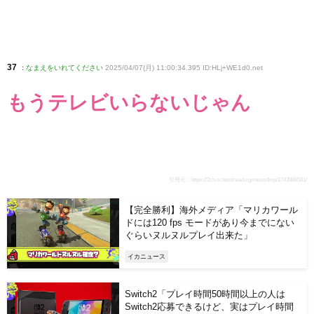
37
:
なまえをいれてください
2025/04/07(月) 11:00:34.395 ID:HLj+WE1d0
.net
もうテレビいらないじゃん
引用元：
https://2ch.sc/test/read.cgi/news4vip/1743986581/
【完全勝利】海外メディア「マリカワール
ドには120 fps モードがあり今までにない
ぐらいヌルヌルプレイ出来た」
イカニュース
Switch2「プレイ時間50時間以上の人は
Switch2応募できるけど、実はプレイ時間