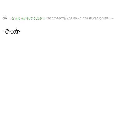
16
:
なまえをいれてください
2025/04/07(月) 09:48:40.628 ID:ClYvQ/VP0
.net
でっか