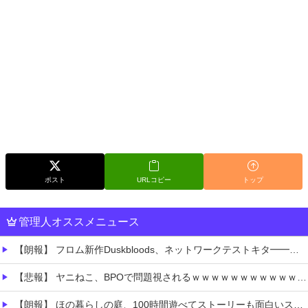
ポスト
URLコピー
トップ
管理人オススメニュース
【朗報】 フロム新作Duskbloods、ネットワークテストキタ━━━━(゜∀゜)━━━━!!
【悲報】 ヤニねこ、BPOで問題視されるｗｗｗｗｗｗｗｗｗｗｗｗｗ
【朗報】 ほの暮らしの庭、100時間遊べてストーリーも面白いスタバレの上位互換だとまじで好評