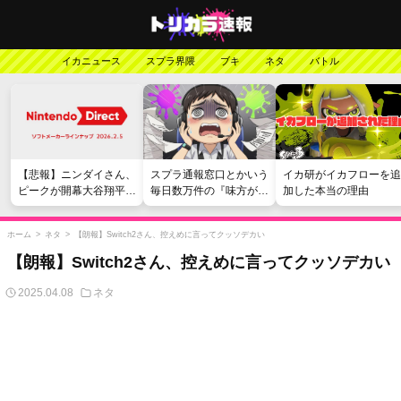
イカニュース
スプラ界隈
ブキ
ネタ
バトル
【悲報】ニンダイさん、
スプラ通報窓口とかいう
イカ研がイカフローを追
ピークが開幕大谷翔平の
毎日数万件の『味方が弱
加した本当の理由
がっかりダイレクトだっ
い』愚痴を読まされる苦
たと言われてしまう
行
ホーム
>
ネタ
>
【朗報】Switch2さん、控えめに言ってクッソデカい
【朗報】Switch2さん、控えめに言ってクッソデカい
2025.04.08
ネタ