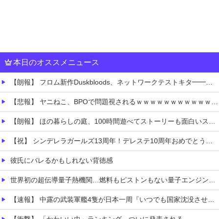
本日のオススメニュース
【朗報】 フロム新作Duskbloods、ネットワークテストキタ━━━━(゜∀゜)━━━━!!
【悲報】 ヤニねこ、BPOで問題視されるｗｗｗｗｗｗｗｗｗｗｗｗｗ
【朗報】 ほの暮らしの庭、100時間遊べてストーリーも面白いスタバレの上位互換だとまじで好評
【祝】 シンデレラガールズ13周年！デレステ10周年おめでとう！ガチャ更新SSR八神マキノ・イベントSRイヴ、SR望月聖！
彼氏にバレるかもしれない背徳感
世界初の超伝導量子熱機関…燃料もピストンもない量子エンジンが回った！
【速報】 中露の武装軍艦4隻が日本一周『いつでも国家沈没させられるぞ』