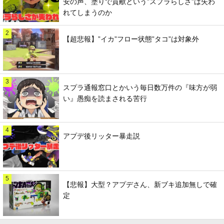
安の声、塗りで貢献という”スプラらしさ”は失わ
れてしまうのか
2
【超悲報】”イカ”フロー状態”タコ”は対象外
3
スプラ通報窓口とかいう毎日数万件の『味方が弱
い』愚痴を読まされる苦行
4
アプデ後リッター暴走説
5
【悲報】大型？アプデさん、新ブキ追加無しで確
定