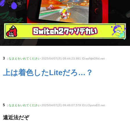
3
:
なまえをいれてください
2025/04/07(月) 09:44:23.981 ID:wzNjkiO6d
.net
上は着色したLiteだろ…？
5
:
なまえをいれてください
2025/04/07(月) 09:46:07.579 ID:LClyvnxE0
.net
遠近法だぞ