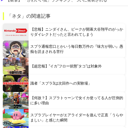
【衝撃】 「かわいい虫」ランキング、ついに発表される
職場の人妻と不倫をして、ついに、、、
「ネタ」の関連記事
今iPhone 17 Pro Max買うってあり？
【悲報】ニンダイさん、ピークが開幕大谷翔平のがっか
りダイレクトだったと言われてしまう
スプラ通報窓口とかいう毎日数万件の『味方が弱い』愚
痴を読まされる苦行
Powered by livedoor 相互RSS
【超悲報】”イカ”フロー状態”タコ”は対象外
識者「スプラ3は次回作への実験場」
【何故？】スプラトゥーンで女イカ使ってる人が圧倒的
に多い理由
スプラプレイヤーがエアライダーを遊んで正直「うらや
ましい」と感じた瞬間