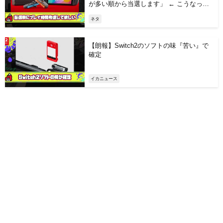
が多い順から当選します」 ← こうなった
らいいのにな
ネタ
【朗報】Switch2のソフトの味『苦い』で
確定
イカニュース