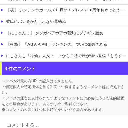
【祝】 シンデレラガールズ13周年！デレステ10周年おめでとう！ガチャ更新SSR八神マキノ・イベントSRイヴ、SR望月聖！
彼氏にバレるかもしれない背徳感
【にじさんじ】 クソガバアホアホ裁判にブチギレ魔女
【衝撃】 「かわいい虫」ランキング、ついに発表される
にじさんじ「緑仙」大炎上！上から目線で圧が強い返信「もうすでに歌ってる」埋もれてる曲を救いたい歌ってみた企画と視聴者に対するSNS投稿が大荒れ
職場の人妻と不倫をして、ついに、、、
3 件のコメント
今iPhone 17 Pro Max買うってあり？
・スパム対策の為URLの記入はできません。
・特定個人や特定団体を酷く誹謗・中傷するようなコメントはお控え下さ
い。
・ブログの運営に支障をきたすようなコメントには必要に応じて法的措置
をとる場合があります。あらかじめご理解ください。
※コメントの反映には少しお時間をいただく場合があります。
Powered by livedoor 相互RSS