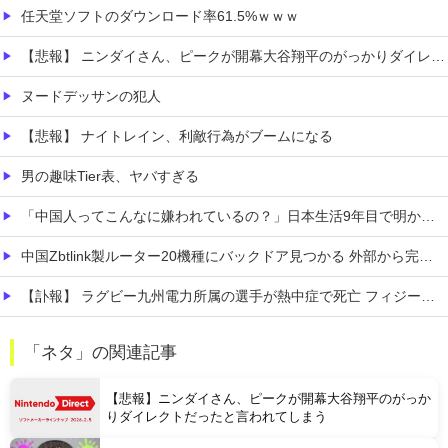
任天堂ソフトのダウンロード率61.5%ｗｗｗ
【悲報】 ニンダイさん、ピークが開幕大谷翔平のがっかりダイレクトだったと言われてしまう
ヌードデッサンの犯人
【悲報】 ナイトレイン、利敵行為がブームになる
男の趣味Tier表、ヤバすぎる
「中国人ってこんなに嫌われているの？」日本生活9年目で明かす本心！
中国Zbtlink製ルーター20機種にバックドア見つかる 外部から完全制御のおそれ
【訃報】 ラグビー九州電力所属の選手が熱中症で死亡 フィジー出身の26歳
【厚生年金 平均15万円の厳しさ】 月20万円以上はわずか1.8割、高齢夫婦は毎月4.2万円の赤字に
「ネタ」の関連記事
PTA会長「PTA参加拒否した親へ最終警告。こうなってもいい？」
【悲報】ニンダイさん、ピークが開幕大谷翔平のがっか
りダイレクトだったと言われてしまう