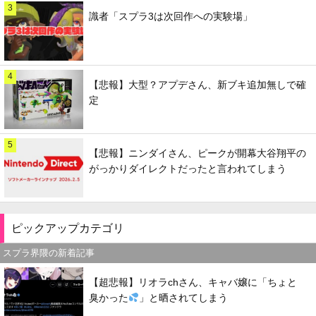
3
識者「スプラ3は次回作への実験場」
4
【悲報】大型？アプデさん、新ブキ追加無しで確
定
5
【悲報】ニンダイさん、ピークが開幕大谷翔平の
がっかりダイレクトだったと言われてしまう
ピックアップカテゴリ
スプラ界隈の新着記事
【超悲報】リオラchさん、キャバ嬢に「ちょと
臭かった
」と晒されてしまう