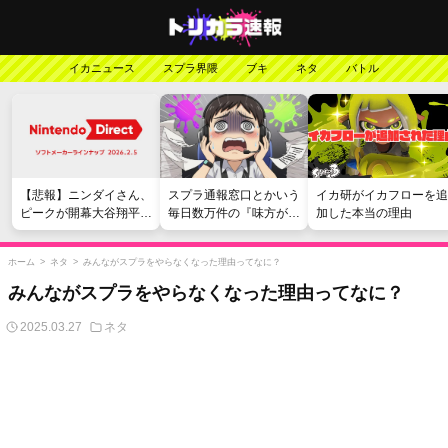
イカニュース
スプラ界隈
ブキ
ネタ
バトル
【悲報】ニンダイさん、
スプラ通報窓口とかいう
イカ研がイカフローを追
ピークが開幕大谷翔平の
毎日数万件の『味方が弱
加した本当の理由
がっかりダイレクトだっ
い』愚痴を読まされる苦
たと言われてしまう
行
ホーム
>
ネタ
>
みんながスプラをやらなくなった理由ってなに？
みんながスプラをやらなくなった理由ってなに？
2025.03.27
ネタ