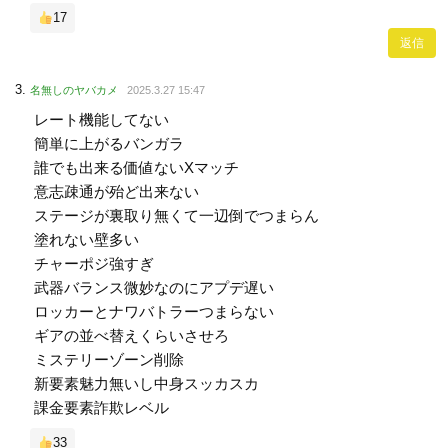
17
返信
名無しのヤバカメ
2025.3.27 15:47
レート機能してない
簡単に上がるバンガラ
誰でも出来る価値ないXマッチ
意志疎通が殆ど出来ない
ステージが裏取り無くて一辺倒でつまらん
塗れない壁多い
チャーポジ強すぎ
武器バランス微妙なのにアプデ遅い
ロッカーとナワバトラーつまらない
ギアの並べ替えくらいさせろ
ミステリーゾーン削除
新要素魅力無いし中身スッカスカ
課金要素詐欺レベル
33