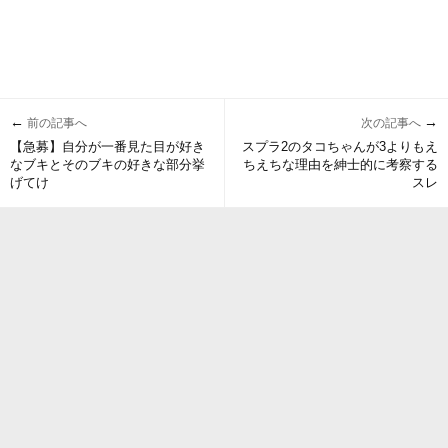
←
→
前の記事へ
次の記事へ
【急募】自分が一番見た目が好き
スプラ2のタコちゃんが3よりもえ
なブキとそのブキの好きな部分挙
ちえちな理由を紳士的に考察する
げてけ
スレ