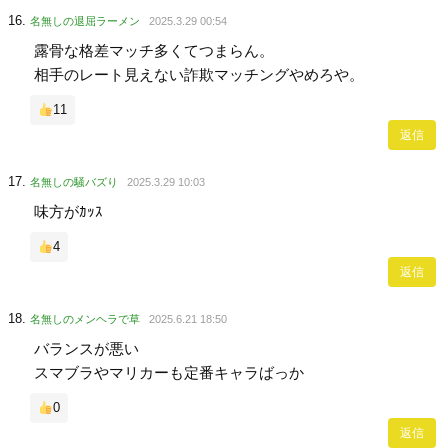
名無しの退屈ラーメン
2025.3.29 00:54
露骨な格差マッチ多くてつまらん。
相手のレート見えない詐欺マッチングやめろや。
11
返信
名無しの騒バズり
2025.3.29 10:03
味方がｶｯｽ
4
返信
名無しのメンヘラで草
2025.6.21 18:50
バランスが悪い
スマブラやマリカーも定番キャラばっか
0
返信