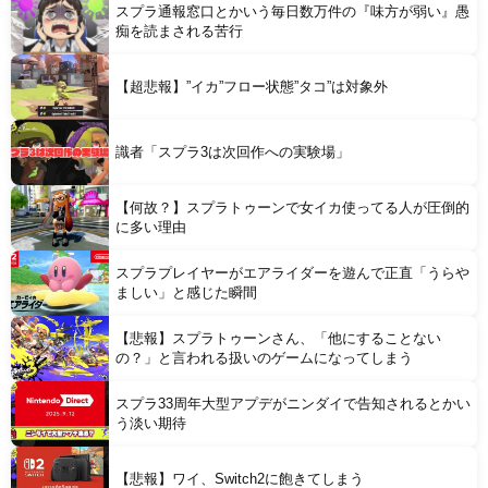
スプラ通報窓口とかいう毎日数万件の『味方が弱い』愚
痴を読まされる苦行
Powered by livedoor 相互RSS
【超悲報】”イカ”フロー状態”タコ”は対象外
識者「スプラ3は次回作への実験場」
【何故？】スプラトゥーンで女イカ使ってる人が圧倒的
に多い理由
スプラプレイヤーがエアライダーを遊んで正直「うらや
ましい」と感じた瞬間
【悲報】スプラトゥーンさん、「他にすることない
の？」と言われる扱いのゲームになってしまう
スプラ33周年大型アプデがニンダイで告知されるとかい
う淡い期待
【悲報】ワイ、Switch2に飽きてしまう