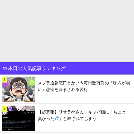
本日の人気記事ランキング
1
スプラ通報窓口とかいう毎日数万件の『味方が弱
い』愚痴を読まされる苦行
2
【超悲報】リオラchさん、キャバ嬢に「ちょと
臭かった
」と晒されてしまう