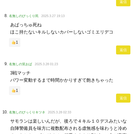
返信
名無しのびっくり民
2025.3.27 19:13
あぱっちゅ死ね
ほこ持たないキルしないカバーしないゴミエリデコ
1
返信
名無しの笑おば
2025.3.28 01:23
3戦マッチ
パワー変動するまで時間かかりすぎて飽きちゃった
1
返信
名無しのびっくりキツネ
2025.3.28 02:33
サモランは楽しいんだが、後ろで４キル１０デスみたいな
自陣警備員を味方に複数配布される虚無感を味わうと冷め