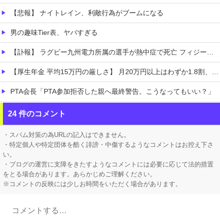
【悲報】 ナイトレイン、利敵行為がブームになる
男の趣味Tier表、ヤバすぎる
【訃報】 ラグビー九州電力所属の選手が熱中症で死亡 フィジー出身の26歳
【厚生年金 平均15万円の厳しさ】 月20万円以上はわずか1.8割、高齢夫婦は毎月4.2万円の赤字に
PTA会長「PTA参加拒否した親へ最終警告。こうなってもいい？」
ホロライブ「大空スバル」スバルの小屋で気になる反応！みこち怖かった発言フォローすることなく聞き流す「水宮枢」ぺこーらについては親しみ込めて語る
24 件のコメント
【ホロライブ】 社員にビブー好きがいるに違いない（確信
・スパム対策の為URLの記入はできません。
・特定個人や特定団体を酷く誹謗・中傷するようなコメントはお控え下さ
い。
・ブログの運営に支障をきたすようなコメントには必要に応じて法的措置
をとる場合があります。あらかじめご理解ください。
※コメントの反映には少しお時間をいただく場合があります。
Powered by livedoor 相互RSS