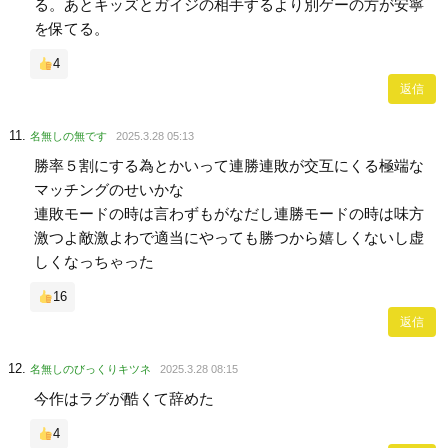
る。あとキッズとガイジの相手するより別ゲーの方が安寧
を保てる。
4
返信
名無しの無です
2025.3.28 05:13
勝率５割にする為とかいって連勝連敗が交互にくる極端な
マッチングのせいかな
連敗モードの時は言わずもがなだし連勝モードの時は味方
激つよ敵激よわで適当にやっても勝つから嬉しくないし虚
しくなっちゃった
16
返信
名無しのびっくりキツネ
2025.3.28 08:15
今作はラグが酷くて辞めた
4