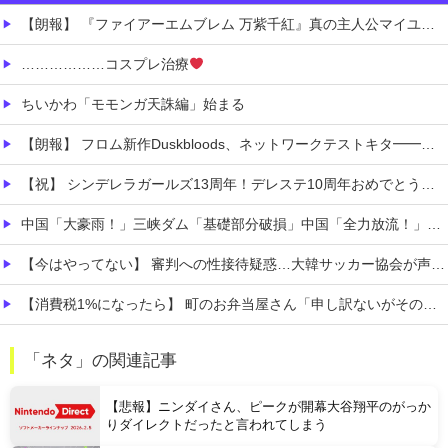
【朗報】 『ファイアーエムブレム 万紫千紅』真の主人公マイユニはキャラメイクが可能
………………コスプレ治療
ちいかわ「モモンガ天誅編」始まる
【朗報】 フロム新作Duskbloods、ネットワークテストキタ━━━━(゜∀゜)━━━━!!
【祝】 シンデレラガールズ13周年！デレステ10周年おめでとう！ガチャ更新SSR八神マキノ・イベントSRイヴ、SR望月聖！
中国「大豪雨！」三峡ダム「基礎部分破損」中国「全力放流！」台風13号「中国上陸予測」台風15号「中国接近（画像」中国「台風同時上陸！（穀物生産が壊滅危機」→
【今はやってない】 審判への性接待疑惑…大韓サッカー協会が声明「現在は一切発生していない」
【消費税1%になったら】 町のお弁当屋さん「申し訳ないがその分商品代を値上げして店頭価格を変えない」
お高いテント、盗まれそうで怖くない？
「ネタ」の関連記事
職場の人妻と不倫をして、ついに、、、
【悲報】ニンダイさん、ピークが開幕大谷翔平のがっか
りダイレクトだったと言われてしまう