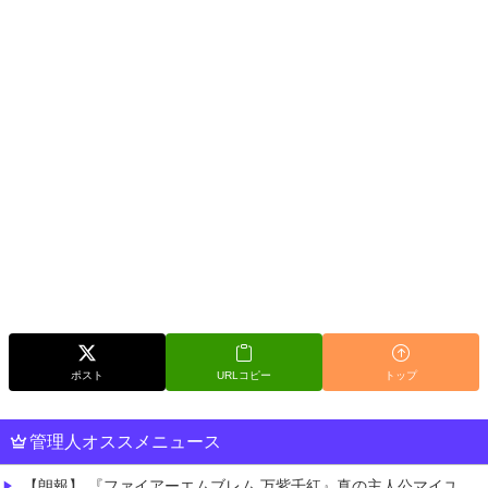
ポスト
URLコピー
トップ
管理人オススメニュース
【朗報】 『ファイアーエムブレム 万紫千紅』真の主人公マイユニはキャラメイクが可能