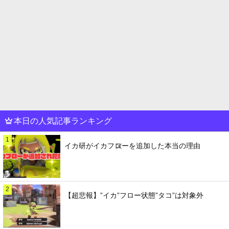
本日の人気記事ランキング
1
イカ研がイカフローを追加した本当の理由
2
【超悲報】”イカ”フロー状態”タコ”は対象外