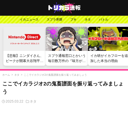
イカニュース
スプラ界隈
ブキ
ネタ
バトル
【悲報】ニンダイさん、
スプラ通報窓口とかいう
イカ研がイカフローを追
ピークが開幕大谷翔平の
毎日数万件の『味方が弱
加した本当の理由
がっかりダイレクトだっ
い』愚痴を読まされる苦
たと言われてしまう
行
ホーム
>
ネタ
>
ここでイカラジオ2の鬼畜譜面を振り返ってみましょう
ここでイカラジオ2の鬼畜譜面を振り返ってみましょ
う
2025.03.22
ネタ