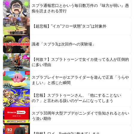
スプラ通報窓口とかいう毎日数万件の『味方が弱い』愚
痴を読まされる苦行
Powered by livedoor 相互RSS
【超悲報】”イカ”フロー状態”タコ”は対象外
識者「スプラ3は次回作への実験場」
【何故？】スプラトゥーンで女イカ使ってる人が圧倒的
に多い理由
スプラプレイヤーがエアライダーを遊んで正直「うらや
ましい」と感じた瞬間
【悲報】スプラトゥーンさん、「他にすることない
の？」と言われる扱いのゲームになってしまう
スプラ33周年大型アプデがニンダイで告知されるとかい
う淡い期待
【悲報】ワイ、Switch2に飽きてしまう