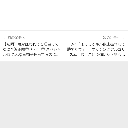
←
→
前の記事へ
次の記事へ
【疑問】弓が嫌われてる理由って
ワイ「よっしゃキル数上振れして
なに？近距離◎ カバー◎ スペシャ
勝てたで」 ← マッチングアルゴリ
ル◎ こんな三拍子揃ってるのに嫌
ズム「お、こいつ強いから初心者
う意味が分からない
ちゃんの介護させたろｗ」 ← これ