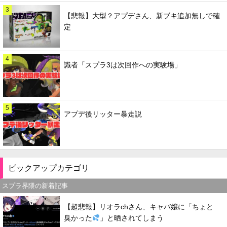
3
【悲報】大型？アプデさん、新ブキ追加無しで確
定
4
識者「スプラ3は次回作への実験場」
5
アプデ後リッター暴走説
ピックアップカテゴリ
スプラ界隈の新着記事
【超悲報】リオラchさん、キャバ嬢に「ちょと
臭かった
」と晒されてしまう