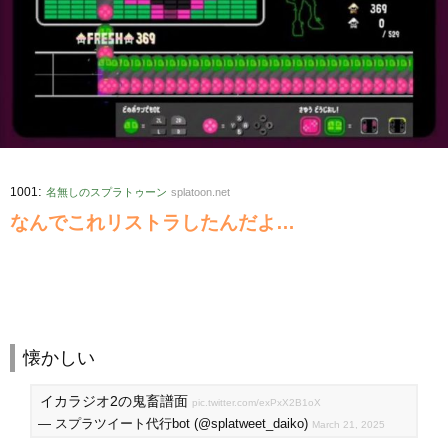
:
1001
名無しのスプラトゥーン
splatoon.net
なんでこれリストラしたんだよ…
懐かしい
イカラジオ2の鬼畜譜面
pic.twitter.com/exPxX2B1oX
— スプラツイート代行bot (@splatweet_daiko)
March 21, 2025