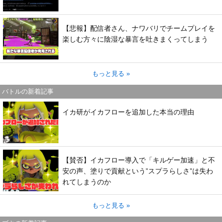
【悲報】配信者さん、ナワバリでチームプレイを
楽しむ方々に陰湿な暴言を吐きまくってしまう
もっと見る »
バトルの新着記事
イカ研がイカフローを追加した本当の理由
【賛否】イカフロー導入で「キルゲー加速」と不
安の声、塗りで貢献という”スプラらしさ”は失わ
れてしまうのか
もっと見る »