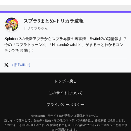
スプラ3まとめ-トリカラ速報
トリカラちゃん
Splatoon3の最新アプデからスプラ界隈の裏事情、Switch2の秘情報まで
今の「スプラトゥーン3」「NintendoSwitch2 」がまるっとわかるコン
テンツをお届け！
（旧Twitter）
トップへ戻る
このサイトについて
プライバシーポリシー
©Nintendo. 当サイトは任天堂とは関係ありません。
当サイトで使用している画像・動画・その他のコンテンツの権利は、各権利者に帰属します。
このサイトはreCAPTCHAによって保護されており、Googleのプライバシーポリシーと利用規
約が適用されます。