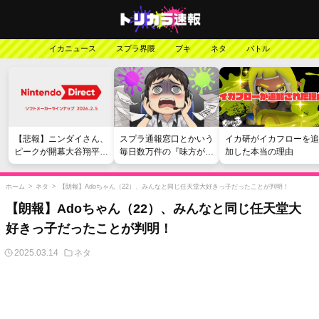
イカニュース
スプラ界隈
ブキ
ネタ
バトル
【悲報】ニンダイさん、
スプラ通報窓口とかいう
イカ研がイカフローを追
ピークが開幕大谷翔平の
毎日数万件の『味方が弱
加した本当の理由
がっかりダイレクトだっ
い』愚痴を読まされる苦
たと言われてしまう
行
ホーム
>
ネタ
>
【朗報】Adoちゃん（22）、みんなと同じ任天堂大好きっ子だったことが判明！
【朗報】Adoちゃん（22）、みんなと同じ任天堂大
好きっ子だったことが判明！
2025.03.14
ネタ