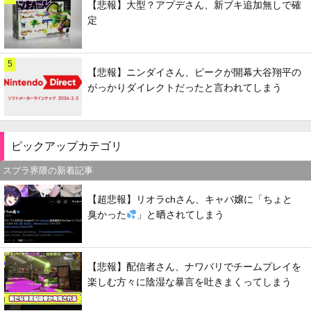
【悲報】大型？アプデさん、新ブキ追加無しで確
定
5
【悲報】ニンダイさん、ピークが開幕大谷翔平の
がっかりダイレクトだったと言われてしまう
ピックアップカテゴリ
スプラ界隈の新着記事
【超悲報】リオラchさん、キャバ嬢に「ちょと
臭かった
」と晒されてしまう
【悲報】配信者さん、ナワバリでチームプレイを
楽しむ方々に陰湿な暴言を吐きまくってしまう