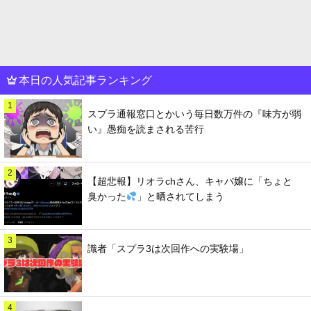
本日の人気記事ランキング
1
スプラ通報窓口とかいう毎日数万件の『味方が弱
い』愚痴を読まされる苦行
2
【超悲報】リオラchさん、キャバ嬢に「ちょと
臭かった
」と晒されてしまう
3
識者「スプラ3は次回作への実験場」
4