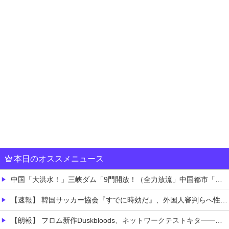
本日のオススメニュース
中国「大洪水！」三峡ダム「9門開放！（全力放流」中国都市「三峡沿線の道路水没」中国政府「高速道路封鎖！」中国ダム「緊急放流に合わせて開門（土砂崩れ発生」→
【速報】 韓国サッカー協会『すでに時効だ』、外国人審判らへ性的接待疑惑→ロンドン五輪は銅メダルはく奪の可能性「審判の国籍は日本、UAE、イラン」
【朗報】 フロム新作Duskbloods、ネットワークテストキタ━━━━(゜∀゜)━━━━!!