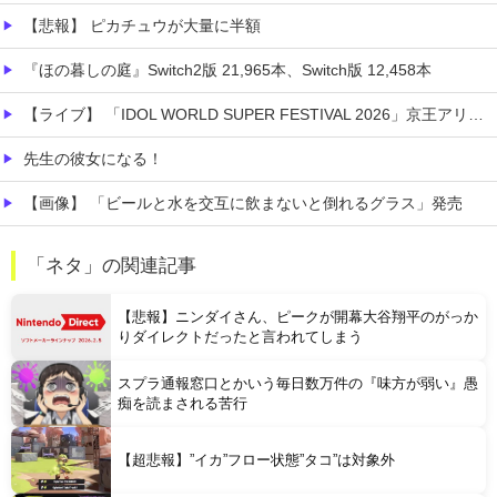
【悲報】 ピカチュウが大量に半額
『ほの暮しの庭』Switch2版 21,965本、Switch版 12,458本
【ライブ】 「IDOL WORLD SUPER FESTIVAL 2026」京王アリーナTOKYO開催決定
先生の彼女になる！
【画像】 「ビールと水を交互に飲まないと倒れるグラス」発売
【悲報】 味噌ラーメンで行列、出来ない
「ネタ」の関連記事
【凄すぎる】 力士の嫁に美人が多い理由→「これ」だったｗｗｗｗｗｗｗ
【悲報】ニンダイさん、ピークが開幕大谷翔平のがっか
りダイレクトだったと言われてしまう
スプラ通報窓口とかいう毎日数万件の『味方が弱い』愚
痴を読まされる苦行
Powered by livedoor 相互RSS
【超悲報】”イカ”フロー状態”タコ”は対象外