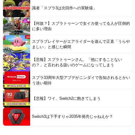
識者「スプラ3は次回作への実験場」
【何故？】スプラトゥーンで女イカ使ってる人が圧倒的
に多い理由
スプラプレイヤーがエアライダーを遊んで正直「うらや
ましい」と感じた瞬間
【悲報】スプラトゥーンさん、「他にすることない
の？」と言われる扱いのゲームになってしまう
スプラ33周年大型アプデがニンダイで告知されるとかい
う淡い期待
【悲報】ワイ、Switch2に飽きてしまう
Switch3は下手すりゃ2035年発売じゃねえか？