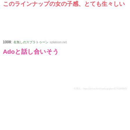
このラインナップの女の子感、とても生々しい
:
1008
名無しのスプラトゥーン
splatoon.net
Adoと話し合いそう
引用元：
https://2ch.sc/test/read.cgi/ghard/1741848845/