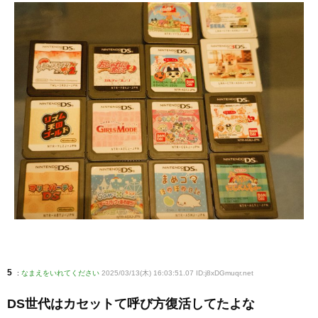
5
:
なまえをいれてください
2025/03/13(木) 16:03:51.07 ID:j8xDGmuqr
.net
DS世代はカセットて呼び方復活してたよな