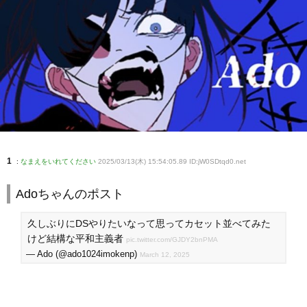
1
:
なまえをいれてください
2025/03/13(木) 15:54:05.89 ID:jW0SDtqd0
.net
Adoちゃんのポスト
久しぶりにDSやりたいなって思ってカセット並べてみた
けど結構な平和主義者
pic.twitter.com/GJDY2bnPMA
— Ado (@ado1024imokenp)
March 12, 2025