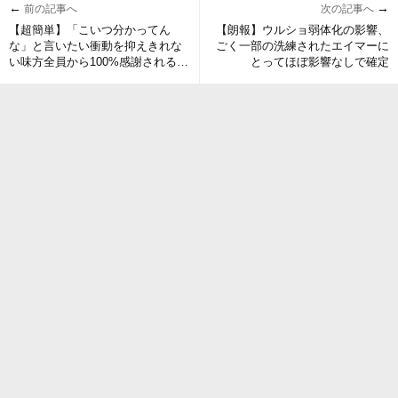
←
→
前の記事へ
次の記事へ
【超簡単】「こいつ分かってん
【朗報】ウルショ弱体化の影響、
な」と言いたい衝動を抑えきれな
ごく一部の洗練されたエイマーに
い味方全員から100%感謝される立
とってほぼ影響なしで確定
ち回りがこちら