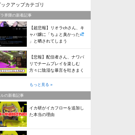
ピックアップカテゴリ
プラ界隈の新着記事
【超悲報】リオラchさん、キ
ャバ嬢に「ちょと臭かった
」と晒されてしまう
【悲報】配信者さん、ナワバ
リでチームプレイを楽しむ
方々に陰湿な暴言を吐きまく
ってしまう
もっと見る »
トルの新着記事
イカ研がイカフローを追加し
た本当の理由