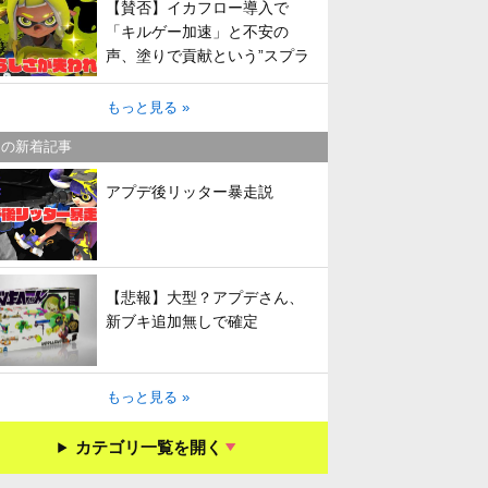
【賛否】イカフロー導入で
「キルゲー加速」と不安の
声、塗りで貢献という”スプラ
らしさ”は失われてしまうのか
もっと見る »
キの新着記事
アプデ後リッター暴走説
【悲報】大型？アプデさん、
新ブキ追加無しで確定
もっと見る »
カテゴリ一覧を開く