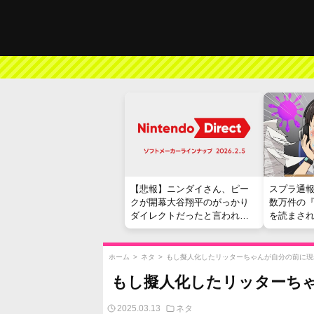
【悲報】ニンダイさん、ピー
スプラ通
クが開幕大谷翔平のがっかり
数万件の
ダイレクトだったと言われて
を読まさ
しまう
ホーム
>
ネタ
>
もし擬人化したリッターちゃんが自分の前に現
もし擬人化したリッターち
2025.03.13
ネタ