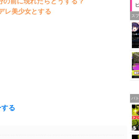
分の前に現れたらどうする？
デレ美少女とする
ス
バ
ーする