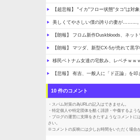
【超悲報】 ”イカ”フロー状態”タコ”は対
美しくてやさしい僕の誇りの妻が………
【朗報】 フロム新作Duskbloods、ネ
【朗報】 マツダ、新型CX-5が売れて黒
移民ベトナム女達の宅飲み、レベチｗｗ
【悲報】 有吉、一般人に「ド正論」を叩
【ホロライブ】 ※杉田さんはねっ子神で
10 件のコメント
【VTuber】 千羽師匠、Grokに自分の気
・スパム対策の為URLの記入はできません。
・特定個人や特定団体を酷く誹謗・中傷するよう
・ブログの運営に支障をきたすようなコメントに
さい。
※コメントの反映には少しお時間をいただく場合