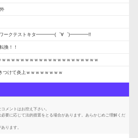
象外
。
ットワークテストキタ━━━━(゜∀゜)━━━━!!
字転換！！
ｗｗｗｗｗｗｗｗｗｗｗｗｗｗｗｗｗｗｗｗｗｗ
きつけて炎上ｗｗｗｗｗｗｗｗ
す
持ち悪いツイート聞くやつやってるのかなって思ったら相手鴨神やんけ
なコメントはお控え下さい。
は必要に応じて法的措置をとる場合があります。あらかじめご理解くだ
があります。