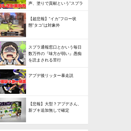
声、塗りで貢献という”スプラ
らしさ”は失われてしまうのか
【超悲報】”イカ”フロー状
態”タコ”は対象外
スプラ通報窓口とかいう毎日
数万件の『味方が弱い』愚痴
を読まされる苦行
アプデ後リッター暴走説
【悲報】大型？アプデさん、
新ブキ追加無しで確定