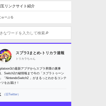
相互リンクサイト紹介
にゅーぷる
スプラ3まとめ-トリカラ速報
トリカラちゃん
Splatoon3の最新アプデからスプラ界隈の裏事
情、Switch2の秘情報まで今の「スプラトゥーン
3」「NintendoSwitch2 」がまるっとわかるコンテ
ンツをお届け！
（旧Twitter）