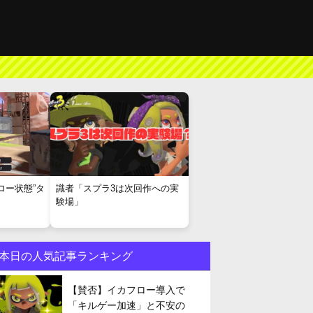
ロー状態”タ
識者「スプラ3は次回作への実
験場」
本日の人気記事ランキング
【賛否】イカフロー導入で
「キルゲー加速」と不安の