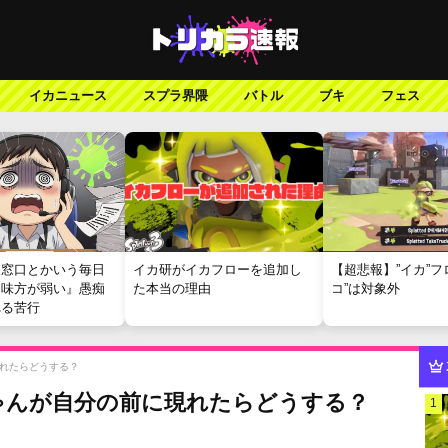
イカニュース
スプラ界隈
バトル
ブキ
フェス
報窓口とかいう毎日
イカ研がイカフローを追加し
【超悲報】”イカ”フ
『味方が弱い』愚痴
た本当の理由
コ”は対象外
れる苦行
れたらどうする？
ゃんが自分の前に現れたらどうする？
1