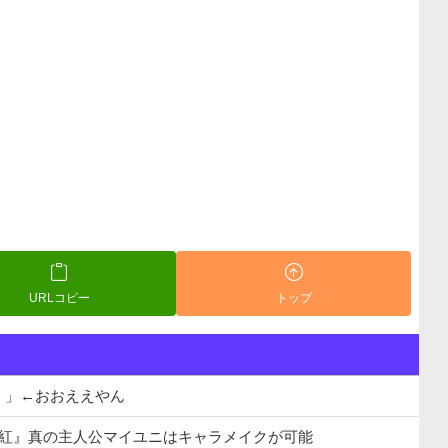
URLコピー
トップ
！」←おおええやん
千紅』真の主人公マイユニはキャラメイクが可能