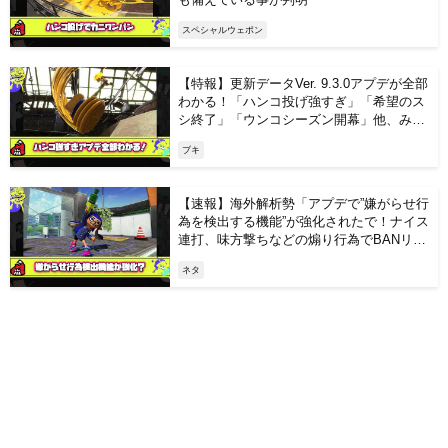
スペシャルウェポン
【特報】更新データVer. 9.3.0アプデが全部
わかる！「ハンコ投げ強すぎ」「希望のス
シ終了」「ウンコシーズン開幕」他、みん
なの反応まとめ
ブキ
【速報】海外解析勢「アプデで”嫌がらせ行
為を検出する機能”が強化されたで！ナイス
連打、味方撃ちなどの煽り行為でBANリス
ク高まったから注意やで」
ネタ