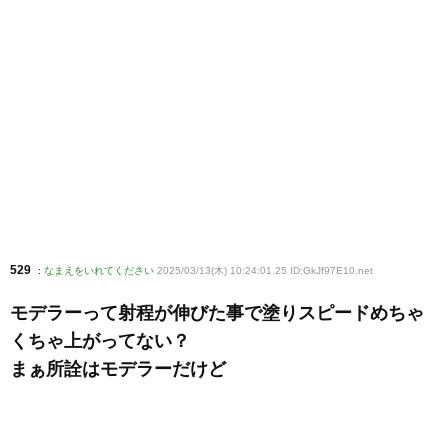
529
:
なまえをいれてください
2025/03/13(木) 10:24:01.25 ID:GkJf97E10
.net
モデラーって射程が伸びた事で塗りスピードめちゃ
くちゃ上がってない？
まぁ所詮はモデラーだけど