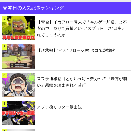
本日の人気記事ランキング
1
【賛否】イカフロー導入で「キルゲー加速」と不
安の声、塗りで貢献という”スプラらしさ”は失わ
れてしまうのか
2
【超悲報】”イカ”フロー状態”タコ”は対象外
3
スプラ通報窓口とかいう毎日数万件の『味方が弱
い』愚痴を読まされる苦行
4
アプデ後リッター暴走説