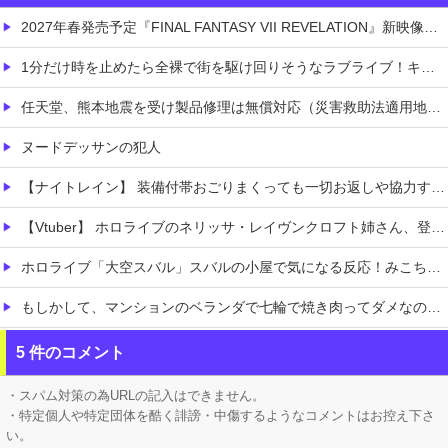
2027年春発売予定『FINAL FANTASY VII REVELATION』新映像が「gamescom Opening Night Live」で公開！8/26 午前3時配信予定
1分だけ時を止めたら全裸で街を駆け回りそうなラブライブ！キャラ
任天堂、熊本地震を受け製品修理は無償対応（災害救助法適用地域）
ヌードデッサンの犯人
【ナイトレイン】 装備付帯おごりまくっても一切お返しや協力する気がないプレイヤーいるけど…
【Vtuber】 ホロライブのネリッサ・レイヴンクロフト姉さん、登録者数100万人達成！
ホロライブ「大空スバル」スバルの小屋で気になる反応！みこち怖かった発言フォローすることなく聞き流す「水宮枢」ぺこーらについては親しみ込めて語る
もしかして、マンションのベランダで七輪で焼き肉ってダメなの？????
【熊本地震】 発生後に居酒屋店内から温泉が吹き出す ← これ前触れじゃね？
5 件のコメント
【悲報】 上沼恵美子さん「簡単にそうめん作れ言うけど、そうめん作りて地獄なんよ」
・スパム対策の為URLの記入はできません。
・特定個人や特定団体を酷く誹謗・中傷するようなコメントはお控え下さ
い。