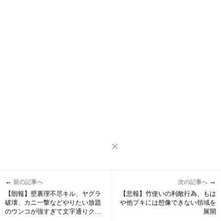
←
→
前の記事へ
次の記事へ
【朗報】壁裏理不尽キル、ヤグラ
【悲報】竹使いの利敵行為、もは
破壊、カニ一撃などやりたい放題
や他ブキには想像できない領域を
のウンコが強すぎて文字通りクソ
展開
ゲーが加速