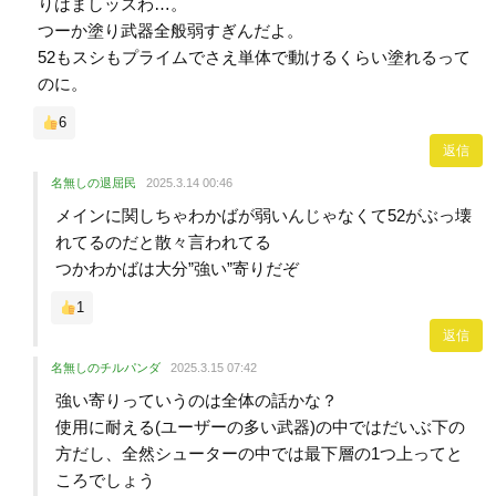
りはましッスわ…。
つーか塗り武器全般弱すぎんだよ。
52もスシもプライムでさえ単体で動けるくらい塗れるって
のに。
6
返信
名無しの退屈民
2025.3.14 00:46
メインに関しちゃわかばが弱いんじゃなくて52がぶっ壊
れてるのだと散々言われてる
つかわかばは大分”強い”寄りだぞ
1
返信
名無しのチルパンダ
2025.3.15 07:42
強い寄りっていうのは全体の話かな？
使用に耐える(ユーザーの多い武器)の中ではだいぶ下の
方だし、全然シューターの中では最下層の1つ上ってと
ころでしょう