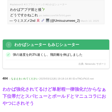
#splatoon3
#スプラトゥーン3
#わかばシューター
わかばアプデ前と後
どうですかねこれ
pic.twitter.com/VeToVrLgwm
— ウミスズメ2nd
(@Umisuzumeee_2)
March 13, 2025
わかばシューター もみじシューター
弾の速度を約3%速くし、飛距離を伸ばしました
出典:
Nintendo サポート
404
:
なまえをいれてください
2025/03/12(水) 19:18:14.90 ID:oTNCcFk10
.net
わかば強化されてるけど単射程一律強化だからなぁ
下位帯だとスパヒューとボールドとマニュコラにお
やつにされそう