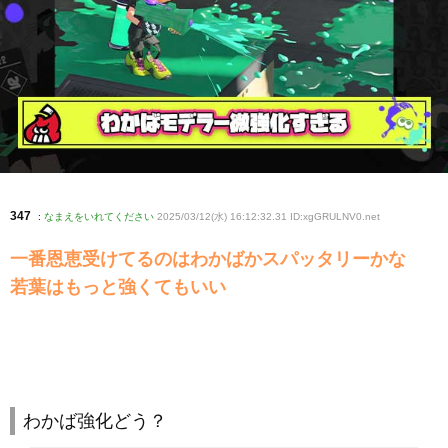
347
:
なまえをいれてください
2025/03/12(水) 16:12:32.31 ID:xgGRULNV0
.net
一番恩恵受けてるのはわかばかスパッタリーかな
若葉はもっと強くてもいい
わかば強化どう？