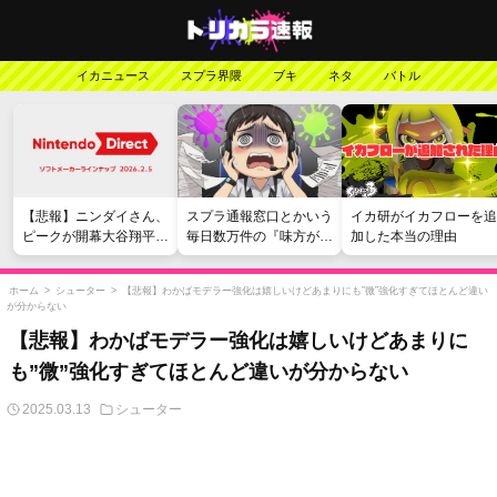
イカニュース
スプラ界隈
ブキ
ネタ
バトル
【悲報】ニンダイさん、
スプラ通報窓口とかいう
イカ研がイカフローを追
ピークが開幕大谷翔平の
毎日数万件の『味方が弱
加した本当の理由
がっかりダイレクトだっ
い』愚痴を読まされる苦
たと言われてしまう
行
ホーム
>
シューター
>
【悲報】わかばモデラー強化は嬉しいけどあまりにも”微”強化すぎてほとんど違い
が分からない
【悲報】わかばモデラー強化は嬉しいけどあまりに
も”微”強化すぎてほとんど違いが分からない
2025.03.13
シューター