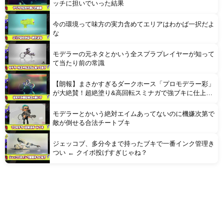
ッチに担いでいった結果
今の環境って味方の実力含めてエリアはわかば一択だよ
な
モデラーの元ネタとかいう全スプラプレイヤーが知って
て当たり前の常識
【朗報】まさかすぎるダークホース「プロモデラー彩」
が大絶賛！超絶塗り&高回転スミナガで強ブキに仕上が
っている模様
モデラーとかいう絶対エイムあってないのに機嫌次第で
敵が倒せる合法チートブキ
ジェッコブ、多分今まで持ったブキで一番インク管理き
つい ← クイボ投げすぎじゃね？