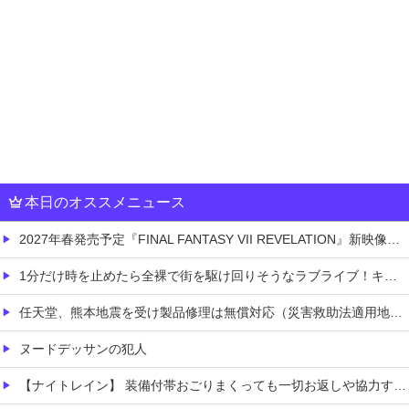
本日のオススメニュース
2027年春発売予定『FINAL FANTASY VII REVELATION』新映像が「gamescom Opening Night Live」で公開！8/26 午前3時配信予定
1分だけ時を止めたら全裸で街を駆け回りそうなラブライブ！キャラ
任天堂、熊本地震を受け製品修理は無償対応（災害救助法適用地域）
ヌードデッサンの犯人
【ナイトレイン】 装備付帯おごりまくっても一切お返しや協力する気がないプレイヤーいるけど…