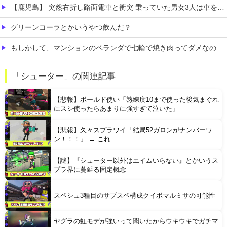
【鹿児島】 突然右折し路面電車と衝突 乗っていた男女3人は車を放置しダッシュで逃走中
グリーンコーラとかいうやつ飲んだ？
もしかして、マンションのベランダで七輪で焼き肉ってダメなの？????
【熊本地震】 発生後に居酒屋店内から温泉が吹き出す ← これ前触れじゃね？
「シューター」の関連記事
【悲報】 上沼恵美子さん「簡単にそうめん作れ言うけど、そうめん作りて地獄なんよ」
【悲報】ボールド使い「熟練度10まで使った後気まぐれ
にスシ使ったらあまりに強すぎて泣いた」
【悲報】久々スプラワイ「結局52ガロンがナンバーワ
ン！！！」 ← これ
【謎】『シューター以外はエイムいらない』とかいうス
Powered by livedoor 相互RSS
プラ界に蔓延る固定概念
スペシュ3種目のサブスペ構成クイボマルミサの可能性
ヤグラの虹モデが強いって聞いたからウキウキでガチマ