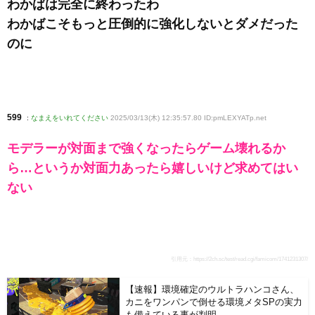
わかばは完全に終わったわ
わかばこそもっと圧倒的に強化しないとダメだった
のに
599
:
なまえをいれてください
2025/03/13(木) 12:35:57.80 ID:pmLEXYATp
.net
モデラーが対面まで強くなったらゲーム壊れるか
ら…というか対面力あったら嬉しいけど求めてはい
ない
引用元：
https://2ch.sc/test/read.cgi/famicom/1741231307/
【速報】環境確定のウルトラハンコさん、
カニをワンパンで倒せる環境メタSPの実力
も備えている事が判明