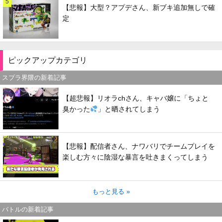
5
【悲報】大型？アプデさん、新ブキ追加無しで確
定
ピックアップカテゴリ
スプラ界隈の新着記事
【超悲報】リオラchさん、キャバ嬢に「ちょと
臭かった
」と晒されてしまう
【悲報】配信者さん、ナワバリでチームプレイを
楽しむ方々に陰湿な暴言を吐きまくってしまう
もっと見る »
バトルの新着記事